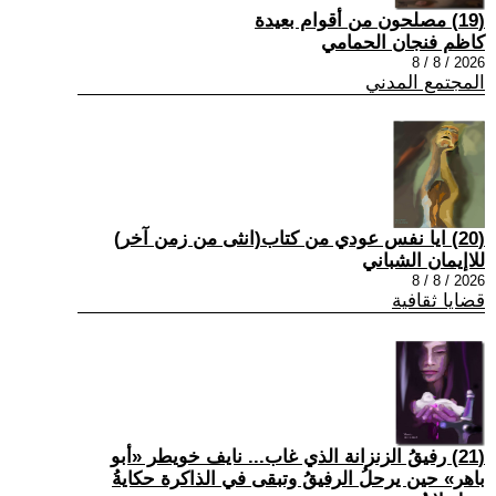
(19) مصلحون من أقوام بعيدة
كاظم فنجان الحمامي
2026 / 8 / 8
المجتمع المدني
(20) ايا نفس عودي من كتاب(انثى من زمن آخر)
للاإيمان الشباني
2026 / 8 / 8
قضايا ثقافية
(21) رفيقُ الزنزانة الذي غاب... نايف خويطر «أبو
باهر» حين يرحلُ الرفيقُ وتبقى في الذاكرة حكايةُ