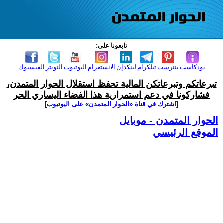
تابعونا على:
بودكاست
بنترست
تيلكرام
لينكدإن
الانستغرام
اليوتيوب
التويتر
الفيسبوك
تبرعاتكم وتبرعاتكن المالية تحفظ استقلال الحوار المتمدن،
فشاركونا في دعم استمرارية هذا الفضاء اليساري الحر
[اشترك في قناة ‫«الحوار المتمدن» على اليوتيوب]
الحوار المتمدن - موبايل
الموقع الرئيسي