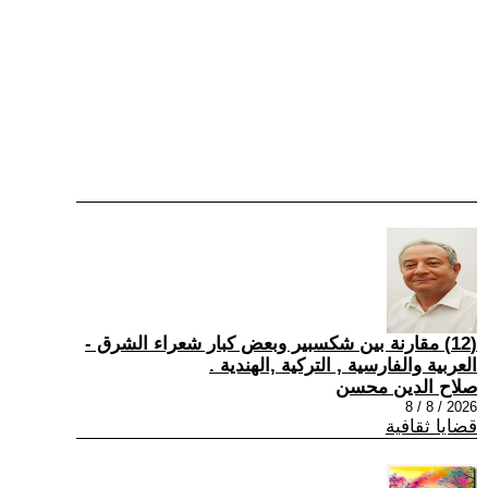
(12) مقارنة بين شكسبير وبعض كبار شعراء الشرق -
العربية والفارسية , التركية ,الهندية .
صلاح الدين محسن
2026 / 8 / 8
قضايا ثقافية