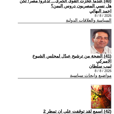
(40) عندما عجزت القوى الكبرى... تذكروا مصر! لكن
هل نسي المصريون دروس اليمن؟
احمد البهائي
2026 / 8 / 8
السياسة والعلاقات الدولية
(41) الضجة من ترشيح عبدُل لمجلس الشيوخ
الاميركي
لبيب سلطان
2026 / 8 / 8
مواضيع وابحاث سياسية
(42) اسمع لقد توقفت على ان تمطر 2