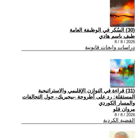
(30) السُكر في الوظيفة العامة
طيف باسم هادي
2026 / 8 / 8
دراسات وابحاث قانونية
(31) قراءة في التوازن الإقليمي والاستراتيجية
المستقلة: رد على أطروحة -بيجيريك- حول التحالفات
والمسار الكوردي
مروان فلو
2026 / 8 / 8
القضية الكردية