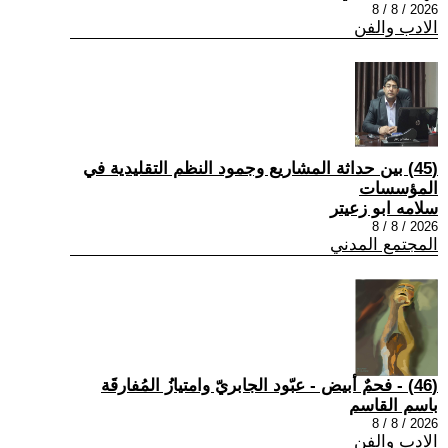
2026 / 8 / 8
الادب والفن
(45) بين حداثة المشاريع وجمود النظم التقليدية في
المؤسسات
سلامه ابو زعيتر
2026 / 8 / 8
المجتمع المدني
(46) - فحمٌ أبيض - عبّود الجابريّ وامتيازُ المُفارقَة
باسم القاسم
2026 / 8 / 8
الادب والفن