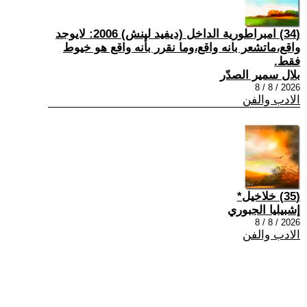
(34) امبراطورية الداخل (ديفيد لينش) 2006: لايوجد
واقع،ماتشعر بانه واقع،وما نقرر بأنه واقع هو خيوط
فقط.
بلال سمير الصدّر
2026 / 8 / 8
الادب والفن
(35) خلاخيل*
إشبيليا الجبوري
2026 / 8 / 8
الادب والفن