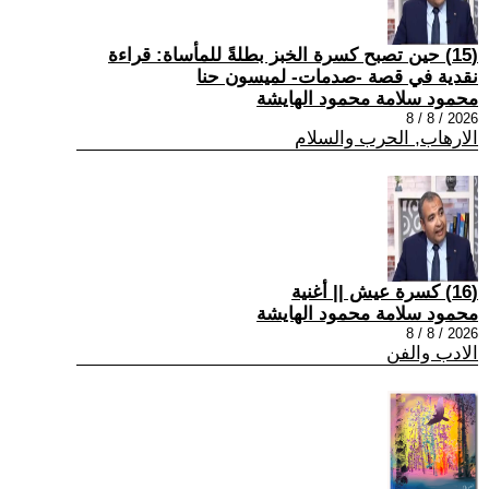
(15) حين تصبح كسرة الخبز بطلةً للمأساة: قراءة
نقدية في قصة -صدمات- لميسون حنا
محمود سلامة محمود الهايشة
2026 / 8 / 8
الارهاب, الحرب والسلام
(16) كسرة عيش || أغنية
محمود سلامة محمود الهايشة
2026 / 8 / 8
الادب والفن