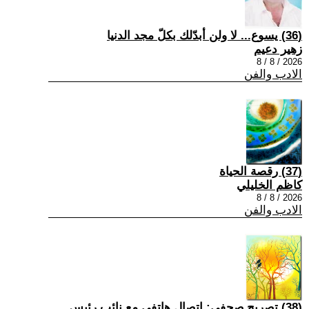
(36) يسوع... لا ولن أبدّلك بكلّ مجد الدنيا
زهير دعيم
2026 / 8 / 8
الادب والفن
(37) رقصة الحياة
كاظم الخليلي
2026 / 8 / 8
الادب والفن
(38) تصريح صحفي: إتصال هاتفي مع نائب رئيس