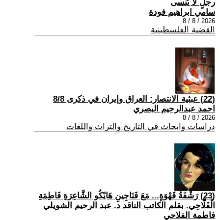
رجلٍ لا يُنسى
سامي ابراهيم فودة
2026 / 8 / 8
القضية الفلسطينية
(22) عبثية الانتصار: العراق وإيران في ذكرى 8/8
احمد عبدالرحيم البصري
2026 / 8 / 8
دراسات وابحاث في التاريخ والتراث واللغات
(23) رَشْفَةُ قَهْوَةٍ... مَعَ فَنَاجِينِ هَايْكُو الشَّاعِرَةِ فَاطِمَةِ
الْفَلَّاحِي. بقلم الكاتب الناقد د. عبد الرحيم الشويلي
فاطمة الفلاحي