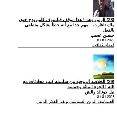
(28) الزمن وهم ! هذا موقف فيلسوف كامبريدج جون
ماك تاغارت _ مهم جدا مع أنه خطأ بشكل منطقي
بالفعل
حسين عجيب
2026 / 8 / 8
قضايا ثقافية
(29) الخلاصة الروحية من سلسلة كتب محادثات مع
الله | الجزء المائة وخمسة
نيل دونالد والش
2026 / 8 / 8
العلمانية، الدين السياسي ونقد الفكر الديني