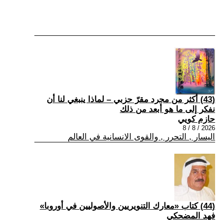
(43) أكثر من مجرد مقرّ حزبي – لماذا ينبغي لنا أن
نفكر إلى ما هو أبعد من ذلك
حازم كويي
2026 / 8 / 8
اليسار , التحرر , والقوى الانسانية في العالم
(44) كتاب «معارك التنويريين والأصوليين في أوروبا»
فهد المضحكي