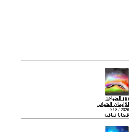
(6) الضياع1
للاإيمان الشباني
2026 / 8 / 9
قضايا ثقافية