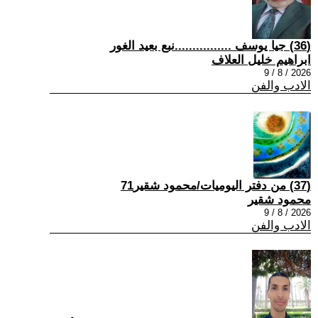
(36) جيا يوسف ................نبع بعيد الغور
ابراهيم خليل العلاف
2026 / 8 / 9
الادب والفن
(37) من دفتر اليوميات/محمود شقير71
محمود شقير
2026 / 8 / 9
الادب والفن