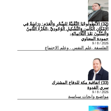
(32) الْأَنْطُولُوجْيَا التِّقْنِيَّةُ لِلسِّحْرِ وَالْعَدَمِ: دِرَاسَةٌ فِي
الْإِمْكَانِ الْكَامِنِ وَالتَّشْكِيلِ الْوُجُودِيِّ -الجُزْءُ الثَّامِنُ
وَالسِّتُّونَ بَعْدَ الثَّلَاثِمِائَةِ-
حمودة المعناوي
2026 / 8 / 9
الفلسفة ,علم النفس , وعلم الاجتماع
(33) اتفاقية مكة للدفاع المشترك
سري القدوة
2026 / 8 / 9
مواضيع وابحاث سياسية