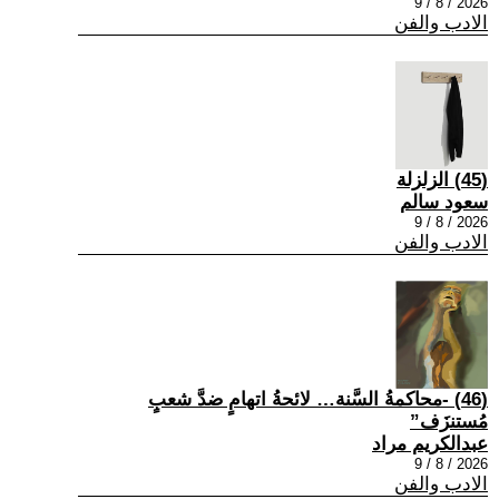
2026 / 8 / 9
الادب والفن
(45) الزلزلة
سعود سالم
2026 / 8 / 9
الادب والفن
(46) -محاكمةُ السَّنة… لائحةُ اتهامٍ ضدَّ شعبٍ
مُستنزَف”
عبدالكريم مراد
2026 / 8 / 9
الادب والفن