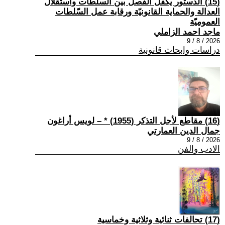
(15) الدستور يكفل الفصل بين السلطات واستقلال
العدالة والحماية القانونيّة ورقابة عمل السّلطات
العموميّة
ماجد احمد الزاملي
2026 / 8 / 9
دراسات وابحاث قانونية
(16) مقاطع لأجل التذكر (1955) * – لويس أراغون
جمال الدين العمارتي
2026 / 8 / 9
الادب والفن
(17) تحالفات ثنائية وثلاثية وخماسية