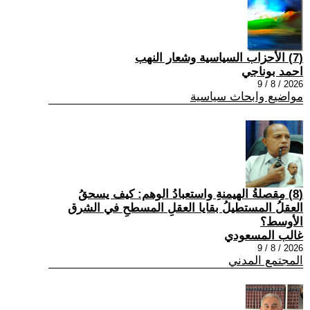
(7) الأحزاب السياسية وشعار النهب
احمد بوناجي
2026 / 8 / 9
مواضيع وابحاث سياسية
(8) مِقصلةُ الهيمنةِ واستعبادُ الوهم: كيف يسحقُ
العقلُ المستطيلُ بقايا العقلِ المسطحِ في الشرق
الأوسط؟
غالب المسعودي
2026 / 8 / 9
المجتمع المدني