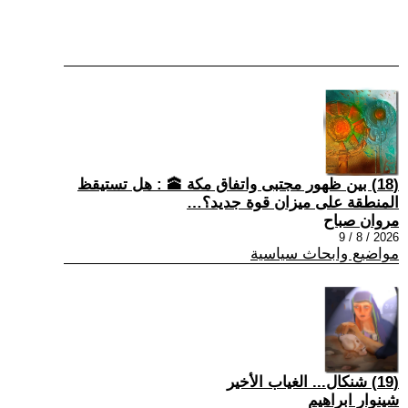
(18) بين ظهور مجتبى واتفاق مكة 🕋 : هل تستيقظ
المنطقة على ميزان قوة جديد؟…
مروان صباح
2026 / 8 / 9
مواضيع وابحاث سياسية
(19) شنكال... الغياب الأخير
شينوار ابراهيم