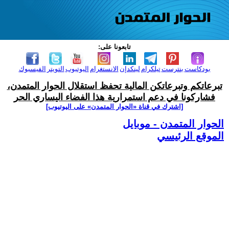
تابعونا على:
بودكاست
بنترست
تيلكرام
لينكدإن
الانستغرام
اليوتيوب
التويتر
الفيسبوك
تبرعاتكم وتبرعاتكن المالية تحفظ استقلال الحوار المتمدن،
فشاركونا في دعم استمرارية هذا الفضاء اليساري الحر
[اشترك في قناة ‫«الحوار المتمدن» على اليوتيوب]
الحوار المتمدن - موبايل
الموقع الرئيسي