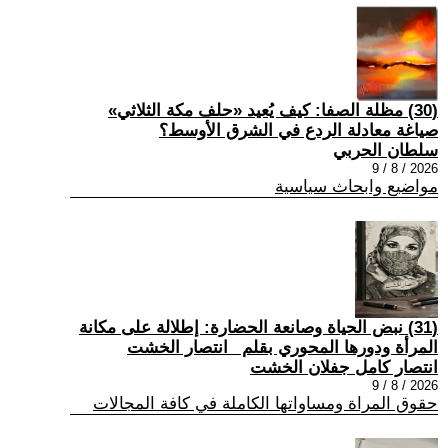
(30) مظلة الصفا: كيف يُعيد «حلف مكة الثلاثي»
صياغة معادلة الردع في الشرق الأوسط؟
سلطان الحربي
2026 / 8 / 9
مواضيع وابحاث سياسية
(31) نبض الحياة وصانعة الحضارة: إطلالة على مكانة
المرأة ودورها المحوري بقلم _انتصار الخشت
انتصار كامل جفلان الخشت
2026 / 8 / 9
حقوق المراة ومساواتها الكاملة في كافة المجالات