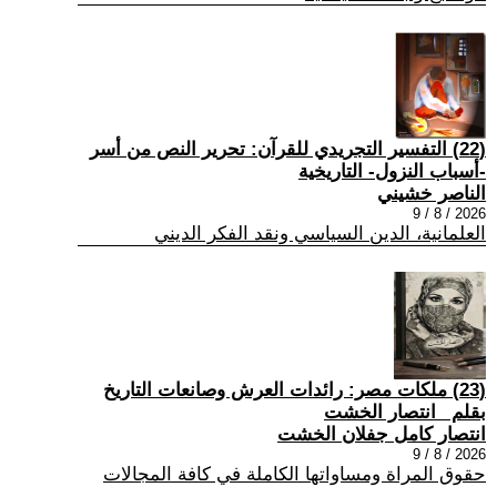
(22) التفسير التجريدي للقرآن: تحرير النص من أسر
-أسباب النزول- التاريخية
الناصر خشيني
2026 / 8 / 9
العلمانية، الدين السياسي ونقد الفكر الديني
(23) ملكات مصر: رائدات العرش وصانعات التاريخ
بقلم _انتصار الخشت
انتصار كامل جفلان الخشت
2026 / 8 / 9
حقوق المراة ومساواتها الكاملة في كافة المجالات