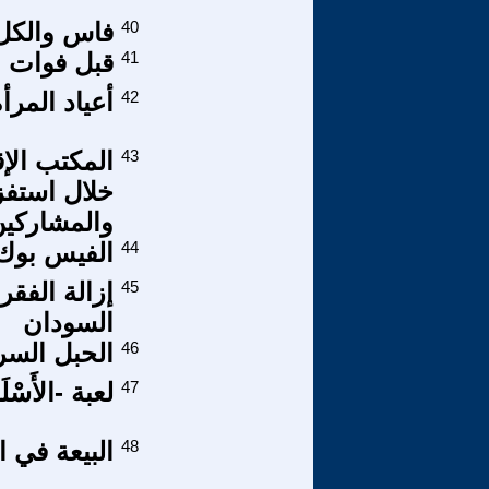
40
فاس والكل 
41
قبل فوات ل
42
أعياد المرأ
43
المكتب الإ
خلال استفز
والمشاركين في اعتصام
44
الفيس بوك 
45
السودان
46
الحبل السر
47
لعبة -الأَسْل
48
البيعة في ا