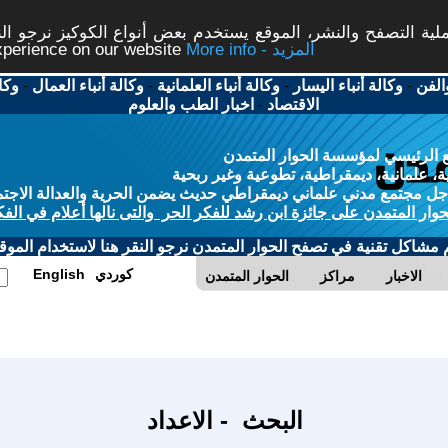
ة التصفح والنشر، الموقع يستخدم بعض أنواع الكوكيز نرجو النق
More info - المزيد
experience on our website
الفن
-
وكالة أنباء اليسار
-
وكالة أنباء العلمانية
-
وكالة أنباء العمال
-
وكا
الاقتصاد
-
اخبار الطب والعلوم
 الرئيسي لمؤسسة الحوار المتمدن
، علمانية، ديمقراطية، تطوعية وغير ربحية
ل مجتمع مدني علماني ديمقراطي حديث يضمن الحرية والعدالة الاجتم
حوار المتمدن على جائزة ابن رشد للفكر الحر والتى نالها أعلام في الفك
م مشاكل تقنية في تصفح الحوار المتمدن نرجو النقر هنا لاستخدام الموقع
كوردي
English
الاخبار
مراكز
الحوار المتمدن
البحث - الاعداد