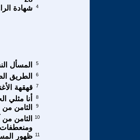
4
شهادة الرا
5
المسأل الن
6
الطريق الص
7
قهقهة الأغن
8
أنا مثلي ا
9
الثامن من ا
10
الثامن من آ
ومنعطفات ا
11
ظهور المسي