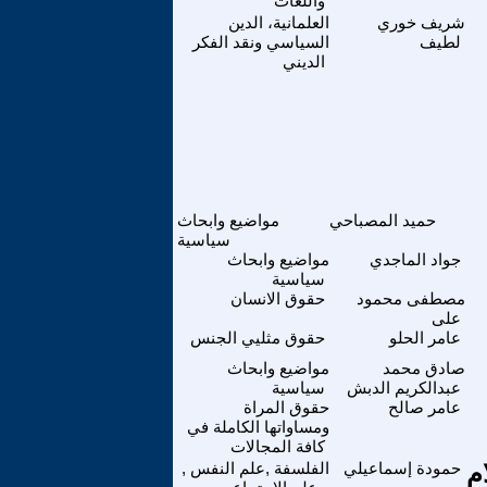
واللغات
شريف خوري
العلمانية، الدين
لطيف
السياسي ونقد الفكر
الديني
حميد المصباحي
مواضيع وابحاث
سياسية
جواد الماجدي
مواضيع وابحاث
سياسية
مصطفى محمود
حقوق الانسان
على
عامر الحلو
حقوق مثليي الجنس
صادق محمد
مواضيع وابحاث
عبدالكريم الدبش
سياسية
عامر صالح
حقوق المراة
ومساواتها الكاملة في
كافة المجالات
م
حمودة إسماعيلي
الفلسفة ,علم النفس ,