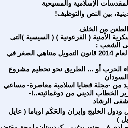
مقدسات الإسلامية والمسيحية
دينية، بين النص والتوظيف!
..الطعن من الخلف
كرية الأمنية ( الفرعونية ) ( السيسية )التى
ى الشعب :
قانون 141 لعام 2014 قانون التمويل متناهي الصغر في
 الحرب أو ... الطريق نحو تحطيم مشروع
السودان
يد من -مجلة قضايا اسلامية معاصرة- مساعي
ير الخطاب الديني من دوغمائيته..!-
فى الرشاد
 ودول الخليج وإيران والحَكَم اوباما ( عايل
ل )
قتصادي في جنوب-غربي كردستان- لمحة مقتضبة