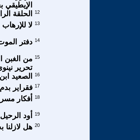
الإيطيقي ب
12
الحلقة الرا
13
لا للإرهاب .
14
دفتر الموت
15
من الغبن ا
تحرير نينو
16
الصعيد اب
17
فقراير بدم
18
أفكار مسرو
19
أود الرحيل 
20
هل لازلنا ب