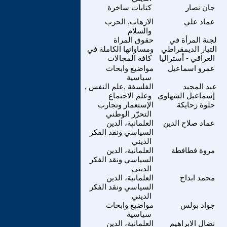
جان نصار
كتابات ساخرة
عماد علي
الارهاب, الحرب
والسلام
لجنة المرأة في
حقوق المراة
التيار الديمقراطي
ومساواتها الكاملة في
العراقي - أستراليا
كافة المجالات
عمرو اسماعيل
مواضيع وابحاث
سياسية
عبد المجيد
الفلسفة ,علم النفس ,
إسماعيل الشهاوي
وعلم الاجتماع
حلوة زحايكة
الإستعمار وتجارب
التحرّر الوطني
عماد صلاح الدين
العلمانية، الدين
السياسي ونقد الفكر
الديني
مروة فطافطة
العلمانية، الدين
السياسي ونقد الفكر
الديني
محمد ابداح
العلمانية، الدين
السياسي ونقد الفكر
الديني
جواد بولس
مواضيع وابحاث
سياسية
نضال الابراهيم
العلمانية، الدين