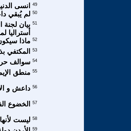
49
انسى الدنيا
50
لم يُبقي د
51
بيان لجنة ا
أستراليا لم
52
ماذا سيكو
53
المكتفي بذ
54
سوالف حري
55
منطق الإيم
56
داعش و الا
57
الخضوع ال
58
ليست لأنها
59
الأردن دولة 