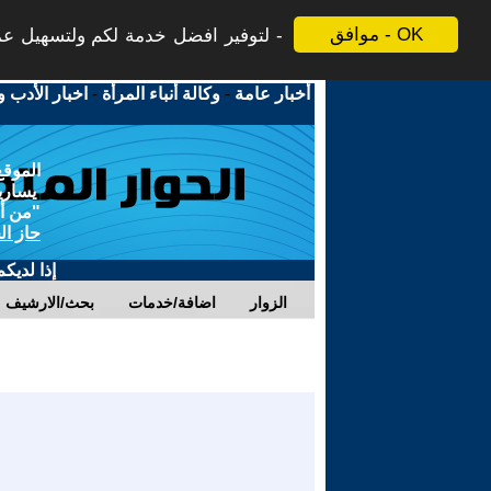
موافق - OK
لتوفير افضل خدمة لكم ولتسهيل عملي
أخبار عامة
-
وكالة أنباء المرأة
-
اخبار الأدب و
الموقع
يسارية
"من أج
حاز ال
إذا لديك
الزوار
اضافة/خدمات
بحث/الارشيف