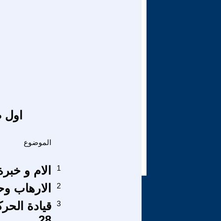
اول ص
الموضوع
1
الام و خبرة
2
الارهاب وح
3
28