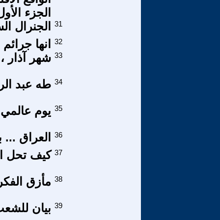
الجزء الأول
31
الجنرال ال
32
انها جرائم 
33
شهر آذار ،
34
طه عبد الر
35
يوم عالمي 
36
العراق ... 
37
كيف تحل الأ
38
مأزق الفكر 
39
بيان للشعب