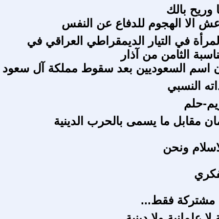
 وريح بالك
اعش الا الهجوم للدفاع عن النفس
لمرأة في التيار الديمقراطي العراقي في
ناسبة الثامن من آذار
ن اسم السعوديين بعد سقوط مملكة آل سعود
اته النسبي
م-حلم
ان مقابل ما يسمى بالحرب الدينية
سلام ونحن
فكري
 مشتركة فقط...
لا علمانية ولا دينية