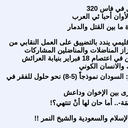
في فاس 320
أوان أحبا ئي العرب
ة ما بين القتل والدمار
قليمي يندد بالتضييق على العمل النقابي من
از المناضلات والمناضلين المشاركات
 18 فبراير بنيابة العرائش
والانسان الكوني
إزالة الفقر: السودان نموذجاً (5-8) نحو حلول للفقر في
ى بين الإخوان وداعش
َمَة-.. أما حان لها أنْ تنتهي؟!
لإسلام والسعودية والشيخ النمر !!