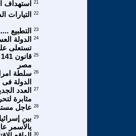
21
استهداف ال
22
التيارات ال
23
التطبيع ..
24
الدولة العس
تستعلى عل
25
مصر
26
سلطة امراء
الدولة فى 
27
العدد الجد
مثابرة لتحر
28
عاجل مستش
29
بين إسرائيل
يالأسمر عاي
30
الواقع الا