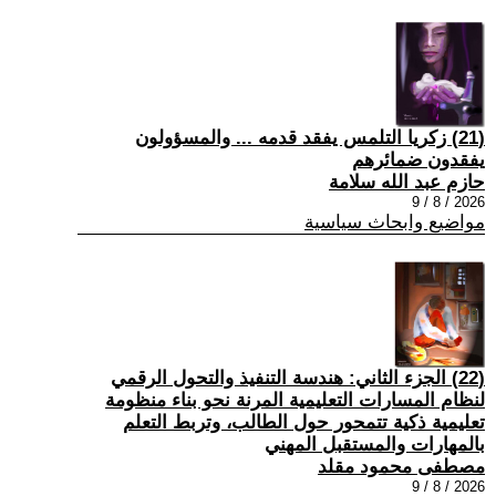
(21) زكريا التلمس يفقد قدمه ... والمسؤولون
يفقدون ضمائرهم
حازم عبد الله سلامة
2026 / 8 / 9
مواضيع وابحاث سياسية
(22) الجزء الثاني: هندسة التنفيذ والتحول الرقمي
لنظام المسارات التعليمية المرنة نحو بناء منظومة
تعليمية ذكية تتمحور حول الطالب، وتربط التعلم
بالمهارات والمستقبل المهني
مصطفى محمود مقلد
2026 / 8 / 9