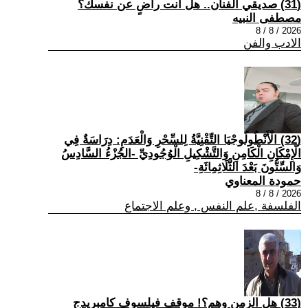
(31) صديقي الفنان.. هل أنت راضٍ عن نفسك؟
مصطفى النبيه
2026 / 8 / 8
الادب والفن
(32) الْأَنْطُولُوجْيَا التِّقْنِيَّةُ لِلسِّحْرِ وَالْعَدَمِ: دِرَاسَةٌ فِي
الْإِمْكَانِ الْكَامِنِ وَالتَّشْكِيلِ الْوُجُودِيِّ -الجُزْءُ السَّادِسُ
وَالسِّتُّونَ بَعْدَ الثَّلَاثِمِائَةِ-
حمودة المعناوي
2026 / 8 / 8
الفلسفة ,علم النفس , وعلم الاجتماع
(33) هل الزمن وهم؟! موقف فيلسوف كامبريدج