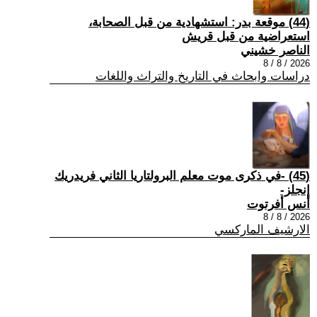
(44) موقعة بدر: استشهادية من قبل الصحابة،
استعراضية من قبل قريش
الناصر خشيني
2026 / 8 / 8
دراسات وابحاث في التاريخ والتراث واللغات
(45) -في ذكرى موت معلم البرولتاريا الثاني فريدريك
إنجلز-
أنس أفرتوت
2026 / 8 / 8
الارشيف الماركسي