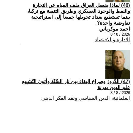
(46) لماذا يفصل العراق ملف المياه عن التجارة
والنفط والوجود العسكري وطريق التنمية مع تركيا،
بينما تستطيع بغداد تحويلها جميعاً إلى استراتيجية
تفاوضية واحدة؟
احمد موكرياني
2026 / 8 / 8
الادارة و الاقتصاد
(47) الدّروز وصراع البقاء بين نار السّنّة وأتون التّشييع
علم الدين بدرية
2026 / 8 / 8
العلمانية، الدين السياسي ونقد الفكر الديني