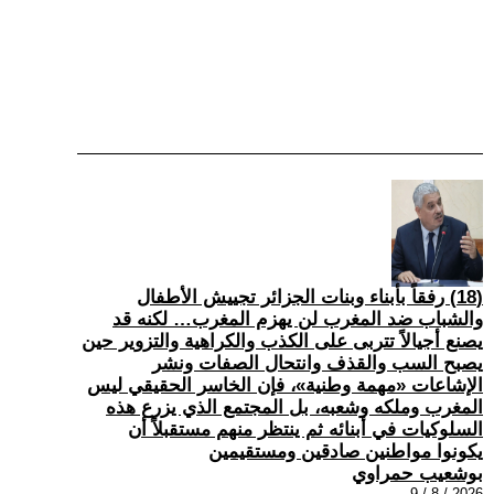
(18) رفقاً بأبناء وبنات الجزائر تجييش الأطفال
والشباب ضد المغرب لن يهزم المغرب… لكنه قد
يصنع أجيالاً تتربى على الكذب والكراهية والتزوير حين
يصبح السب والقذف وانتحال الصفات ونشر
الإشاعات «مهمة وطنية»، فإن الخاسر الحقيقي ليس
المغرب وملكه وشعبه، بل المجتمع الذي يزرع هذه
السلوكيات في أبنائه ثم ينتظر منهم مستقبلاً أن
يكونوا مواطنين صادقين ومستقيمين
بوشعيب حمراوي
2026 / 8 / 9