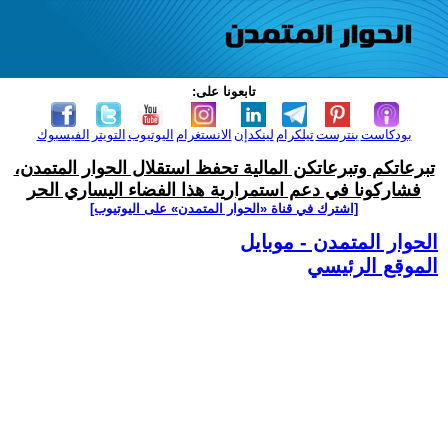
تابعونا على:
بودكاست
بنترست
تيلكرام
لينكدإن
الانستغرام
اليوتيوب
التويتر
الفيسبوك
تبرعاتكم وتبرعاتكن المالية تحفظ استقلال الحوار المتمدن،
فشاركونا في دعم استمرارية هذا الفضاء اليساري الحر
[اشترك في قناة ‫«الحوار المتمدن» على اليوتيوب]
الحوار المتمدن - موبايل
الموقع الرئيسي