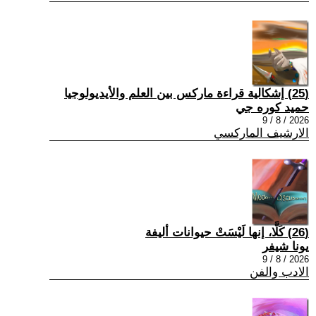
(25) إشكالية قراءة ماركس بين العلم والأيديولوجيا
حميد كوره جي
2026 / 8 / 9
الارشيف الماركسي
(26) كَلَّا، إنها لَيْسَتْ حيوانات أليفة
يونا شيفر
2026 / 8 / 9
الادب والفن