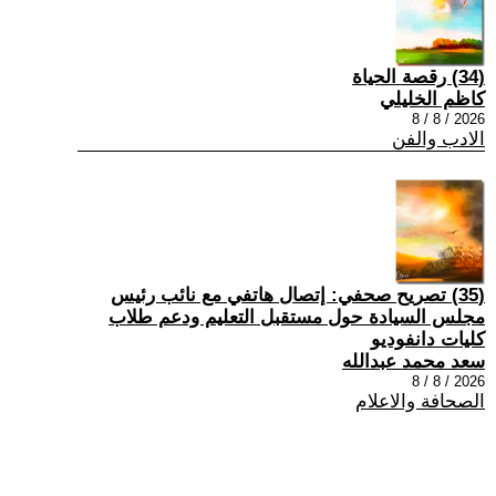
(34) رقصة الحياة
كاظم الخليلي
2026 / 8 / 8
الادب والفن
(35) تصريح صحفي: إتصال هاتفي مع نائب رئيس
مجلس السيادة حول مستقبل التعليم ودعم طلاب
كليات دانفوديو
سعد محمد عبدالله
2026 / 8 / 8
الصحافة والاعلام