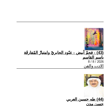
(43) - فحمٌ أبيض - عبّود الجابريّ وامتيازُ المُفارقَة
باسم القاسم
2026 / 8 / 8
الادب والفن
(44) طه حسين العربي
حسن مدن