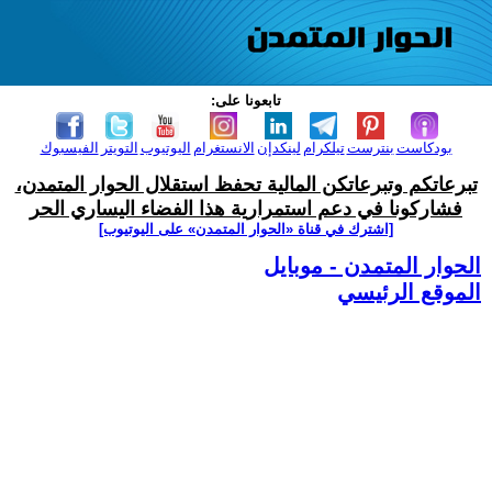
تابعونا على:
بودكاست
بنترست
تيلكرام
لينكدإن
الانستغرام
اليوتيوب
التويتر
الفيسبوك
تبرعاتكم وتبرعاتكن المالية تحفظ استقلال الحوار المتمدن،
فشاركونا في دعم استمرارية هذا الفضاء اليساري الحر
[اشترك في قناة ‫«الحوار المتمدن» على اليوتيوب]
الحوار المتمدن - موبايل
الموقع الرئيسي