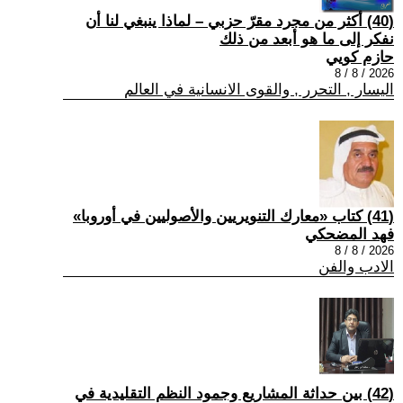
(40) أكثر من مجرد مقرّ حزبي – لماذا ينبغي لنا أن
نفكر إلى ما هو أبعد من ذلك
حازم كويي
2026 / 8 / 8
اليسار , التحرر , والقوى الانسانية في العالم
(41) كتاب «معارك التنويريين والأصوليين في أوروبا»
فهد المضحكي
2026 / 8 / 8
الادب والفن
(42) بين حداثة المشاريع وجمود النظم التقليدية في