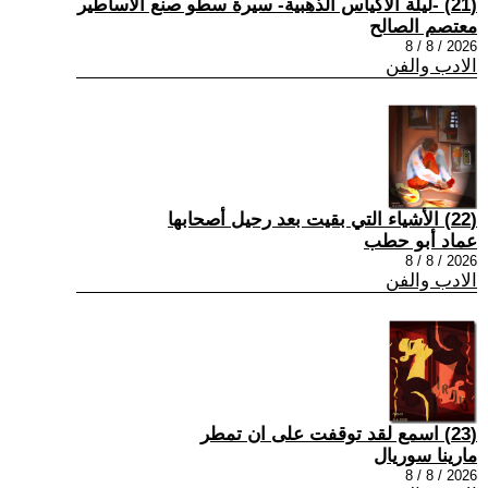
(21) -ليلة الأكياس الذهبية- سيرة سطو صنع الأساطير
معتصم الصالح
2026 / 8 / 8
الادب والفن
(22) الأشياء التي بقيت بعد رحيل أصحابها
عماد أبو حطب
2026 / 8 / 8
الادب والفن
(23) اسمع لقد توقفت على ان تمطر
مارينا سوريال
2026 / 8 / 8