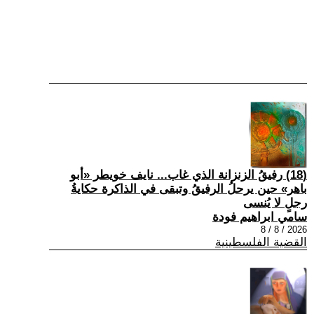
(18) رفيقُ الزنزانة الذي غاب... نايف خويطر «أبو
باهر» حين يرحلُ الرفيقُ وتبقى في الذاكرة حكايةُ
رجلٍ لا يُنسى
سامي ابراهيم فودة
2026 / 8 / 8
القضية الفلسطينية