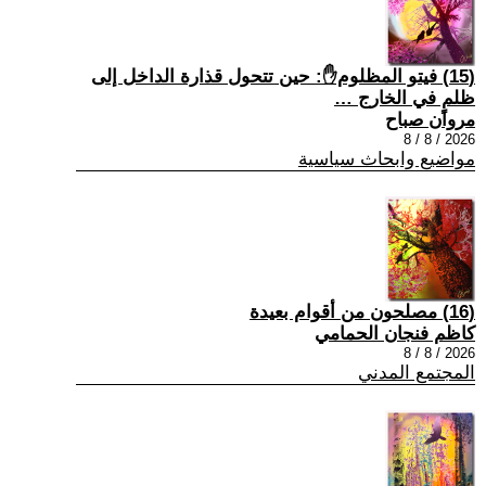
(15) فيتو المظلوم✋: حين تتحول قذارة الداخل إلى
ظلمٍ في الخارج …
مروان صباح
2026 / 8 / 8
مواضيع وابحاث سياسية
(16) مصلحون من أقوام بعيدة
كاظم فنجان الحمامي
2026 / 8 / 8
المجتمع المدني