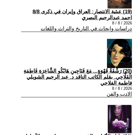
(19) عبثية الانتصار: العراق وإيران في ذكرى 8/8
احمد عبدالرحيم البصري
2026 / 8 / 8
دراسات وابحاث في التاريخ والتراث واللغات
(20) رَشْفَةُ قَهْوَةٍ... مَعَ فَنَاجِينِ هَايْكُو الشَّاعِرَةِ فَاطِمَةِ
الْفَلَّاحِي. بقلم الكاتب الناقد د. عبد الرحيم الشويلي
فاطمة الفلاحي
2026 / 8 / 8
الادب والفن