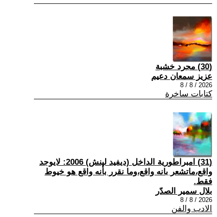
(30) مجرد خشبة
عزيز سمعان دعيم
2026 / 8 / 8
كتابات ساخرة
(31) امبراطورية الداخل (ديفيد لينش) 2006: لايوجد
واقع،ماتشعر بانه واقع،وما نقرر بأنه واقع هو خيوط
فقط.
بلال سمير الصدّر
2026 / 8 / 8
الادب والفن