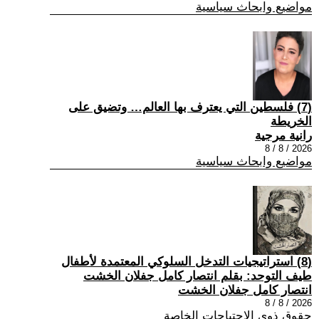
مواضيع وابحاث سياسية
(7) فلسطين التي يعترف بها العالم… وتضيق على
الخريطة
رانية مرجية
2026 / 8 / 8
مواضيع وابحاث سياسية
(8) استراتيجيات التدخل السلوكي المعتمدة لأطفال
طيف التوحد: بقلم انتصار كامل جفلان الخشت
انتصار كامل جفلان الخشت
2026 / 8 / 8
حقوق ذوي الاحتياجات الخاصة