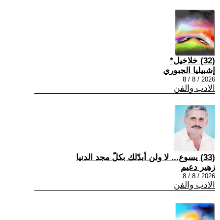
(32) خلاخيل*
إشبيليا الجبوري
2026 / 8 / 8
الادب والفن
(33) يسوع... لا ولن أبدّلك بكلّ مجد الدنيا
زهير دعيم
2026 / 8 / 8
الادب والفن