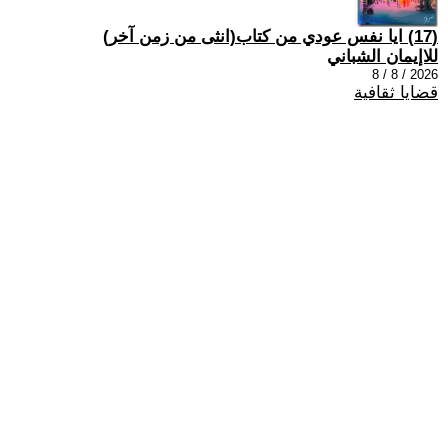
(17) ايا نفس عودي من كتاب(انثى من زمن آخر)
للاإيمان الشباني
2026 / 8 / 8
قضايا ثقافية