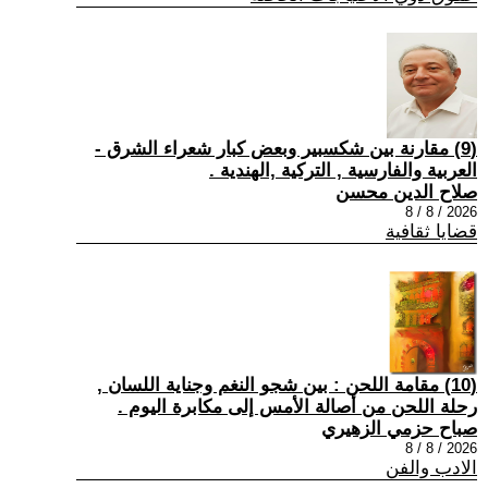
(9) مقارنة بين شكسبير وبعض كبار شعراء الشرق -
العربية والفارسية , التركية ,الهندية .
صلاح الدين محسن
2026 / 8 / 8
قضايا ثقافية
(10) مقامة اللحن : بين شجو النغم وجناية اللسان ,
رحلة اللحن من أصالة الأمس إلى مكابرة اليوم .
صباح حزمي الزهيري
2026 / 8 / 8
الادب والفن