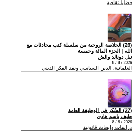
قضايا ثقافية
(26) الخلاصة الروحية من سلسلة كتب محادثات مع
الله | الجزء المائة وخمسة
نيل دونالد والش
2026 / 8 / 8
العلمانية، الدين السياسي ونقد الفكر الديني
(27) السُكر في الوظيفة العامة
طيف باسم هادي
2026 / 8 / 8
دراسات وابحاث قانونية