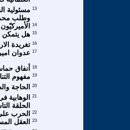
13
مسئولية ال
وطلب محمي
14
الأميركيّون
15
هل يتمكن ا
16
تغريدة الار
17
عدوان امي
18
أنفاق حماس
19
مفهوم التن
20
الحاجة وال
21
الوهابية ف
الحلقة التا
22
الحرب على 
23
العقل الم