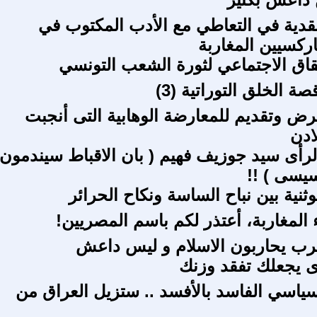
دية في التعاطي مع الأدب المكتوب في
ركسيين المغاربة
اق الاجتماعي لثورة الشعب التونسي
ة الخلق التوراتية (3)
 ف1 عرض وتقديم للمعارضة الوهابية التى أنجبت
ادن
الرأى سيد جوزيف فهيم ( بان الاقباط سيندمون
يسى ) !!
وثنية بين نباح الساسة ونكاح الحرائر
ء المغاربة، أعتذر لكم باسم المصريين!
غرب يحاربون الاسلام و ليس داعش
ى يجعلك تفقد وزنك
لسياسي الفاسد بالأفسد .. ستزيل العراق من