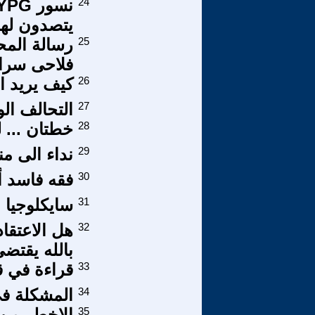
24
يتصدون لهم
25
رسالة المح
فلاحى سرا
26
كيف يريد ا
27
التحالف الو
28
خطتان ... 
29
نداء الى م
30
فقه فاسد أ
31
سايكلوجيا ال
32
هل الاعتقاد
بالله يقتضي
33
قراءة في قص
34
المشكلة ف
35
الاخطر من 