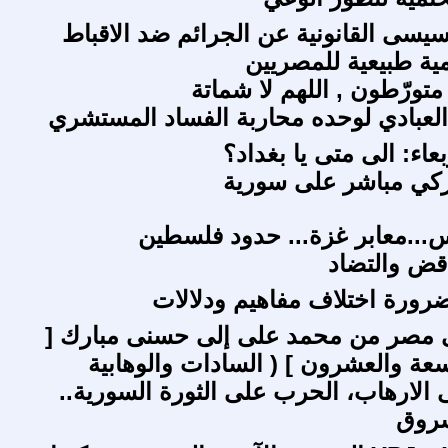
سيسى القانونية عن الجرائم ضد الاقباط
ة طبيعية للمصريين
 متورّطون , اللهم لا شماتة
لعبادي لوحده محاربة الفساد المستشري
بعاء: الى متى يا بغداد؟
ركي مباشر على سورية
...معابر غزة... حدود فلسطين
اقض والتضاد
ضرورة اختلاف مفاهيم ودلالات
ى مصر من محمد على إلى حسنى مبارك [
سعة والعشرون ] ( السادات والوهابية
الارهاب، الحرب على الثورة السورية..
سروق