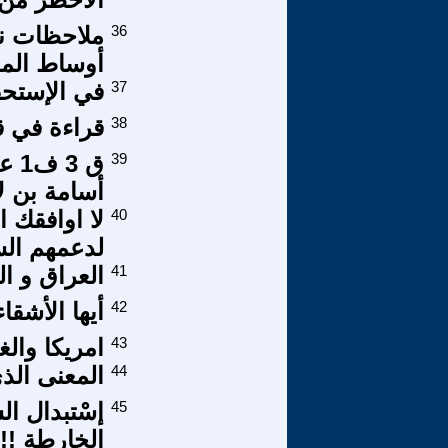
36
ملاحظات نق
أوساط الما
37
في الإستحق
38
قراءة في قص
39
ق 3
أسامة بن ل
40
لا اوافقك 
لدعمهم الس
41
العراق و ال
42
أيها الأشقا
43
امريكا وال
44
المعنى الذ
45
إسْتبدال ا
الخارطة !!