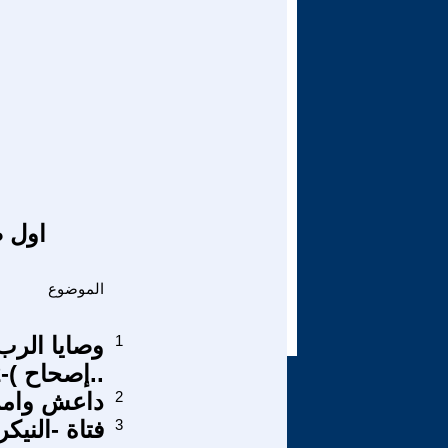
اول ص
الموضوع
1
وصايا الرب
..إصحاح )-12
2
داعش وامر
3
فتاة -الني