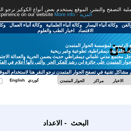
ة التصفح والنشر، الموقع يستخدم بعض أنواع الكوكيز نرجو النق
More info - المزيد
experience on our website
الفن
-
وكالة أنباء اليسار
-
وكالة أنباء العلمانية
-
وكالة أنباء العمال
-
وكا
الاقتصاد
-
اخبار الطب والعلوم
 الرئيسي لمؤسسة الحوار المتمدن
، علمانية، ديمقراطية، تطوعية وغير ربحية
ل مجتمع مدني علماني ديمقراطي حديث يضمن الحرية والعدالة الاجتم
حوار المتمدن على جائزة ابن رشد للفكر الحر والتى نالها أعلام في الفك
م مشاكل تقنية في تصفح الحوار المتمدن نرجو النقر هنا لاستخدام الموقع
كوردي
English
الاخبار
مراكز
الحوار المتمدن
البحث - الاعداد