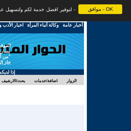
موافق - OK
لتوفير افضل خدمة لكم ولتسهيل عملي
أخبار عامة
-
وكالة أنباء المرأة
-
اخبار الأدب و
الموقع
يسارية
"من أج
حاز ال
إذا لديك
الزوار
اضافة/خدمات
بحث/الارشيف