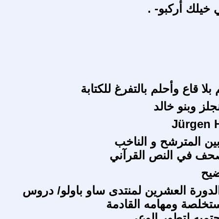
 خيلك أركبو- .
بلا قاع وأحلم بالتفرغ للكتابة
لز وبنو خالد
Jürgen 
بين المترشح و الناخب
صحف في النص القرآني
ضيح
لدورة العشرين لمنتدى ساو باولو/ دروس
ستخلصة ومهامه القادمة
حتميه لتطور الوعي