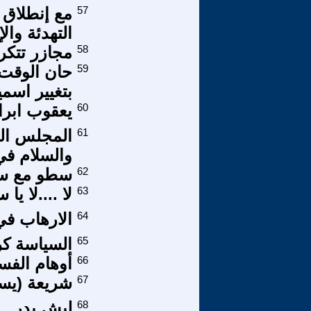
57
مع إنطلاق 
التهدئة وال
58
مجازر تتكر
59
حان الوقت 
بتغيير اسمي
60
يعقوب ابرا
61
المجلس الع
والسلام في 
62
سطو مع سبق
63
لا ....لا ي
64
الارهاب في
65
السياسة كر
66
أوهام الفس
67
شريعة (يسو
68
ليش بدر ..