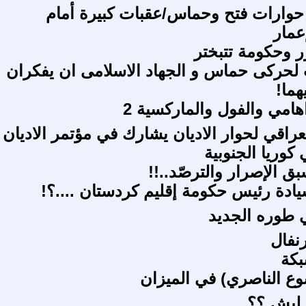
حوارات فتح وحماس/عقبات كبيرة أمام
إعمار
ر وحكومة تتبختر
لحركى حماس و الجهاد الاسلامى ان يفكران
هما!
هامي والفول والماركسية 2
راقي لحوار الاديان يشارك في مؤتمر الاديان
كوريا الجنوبية
 الإصرار والترصّد..!!
ا سيادة رئيس حكومة إقليم كردستان ....؟!
 طوره الجديد
نفال
بكة
ع الناصري) في الميزان
 ليش ؟؟