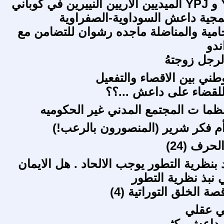
نسور YPG و YPJ الميديين الآريين النييرين في كوباني
جية داعش السوداوية-الصفراوية
امية والمناضلة ماجده رشوان للتضامن مع
ندو
لرجل زوجتهُ
طني بين الاقصاء والتفعيل
للقضاء على داعش ...؟؟
نظما ت المجتمع المدني غير الحكوميه
م فكر شرير (المنصورون بالرعب!)
حرف (24)
 بنظرية التطور يوجب الالحاد . هل الايمان
 نبذ نظرية التطور
ة الخلق التوراتية (4)
ي عقلي
داعش بکثير