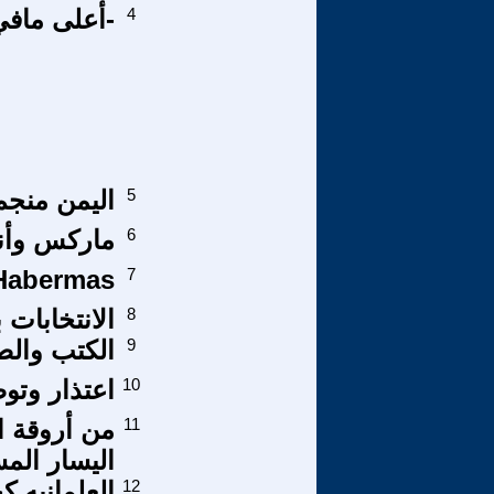
4
-أعلى مافي
5
اليمن منجم 
6
ماركس وأنج
Habermas
7
8
الانتخابات 
9
الكتب وال
10
اعتذار وتو
11
من أروقة ا
اليسار الم
12
العلمانيه ك