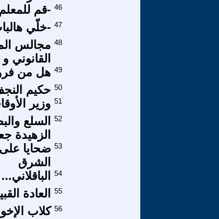
46
-قم للمعلم 
47
-خلّي هالبا
48
مجالس الم
القانوني و
49
هل من فرو
50
حكيم النجف.
51
وزير الأوق
52
السلع والب
الزهيدة جع
53
ضحايا على م
الشرق
54
الباقلاني..
55
العادة القب
56
كلاب الإخو