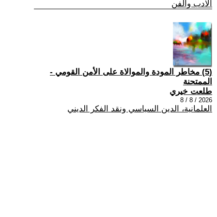
الادب والفن
(5) مخاطر المودة والموالاة على الأمن القومي -
الممتحنة
طلعت خيري
2026 / 8 / 8
العلمانية، الدين السياسي ونقد الفكر الديني