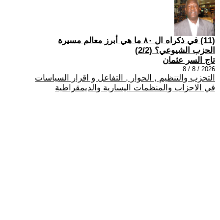
(11) في ذكراه ال ٨٠ ما هي أبرز معالم مسيرة
الحزب الشيوعي؟ (2/2)
تاج السر عثمان
2026 / 8 / 8
التحزب والتنظيم , الحوار , التفاعل و اقرار السياسات
في الاحزاب والمنظمات اليسارية والديمقراطية