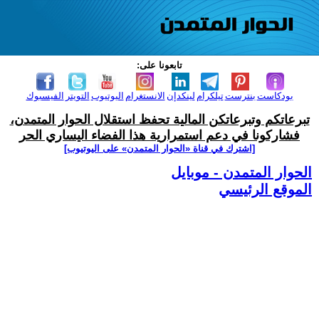
تابعونا على:
بودكاست
بنترست
تيلكرام
لينكدإن
الانستغرام
اليوتيوب
التويتر
الفيسبوك
تبرعاتكم وتبرعاتكن المالية تحفظ استقلال الحوار المتمدن،
فشاركونا في دعم استمرارية هذا الفضاء اليساري الحر
[اشترك في قناة ‫«الحوار المتمدن» على اليوتيوب]
الحوار المتمدن - موبايل
الموقع الرئيسي