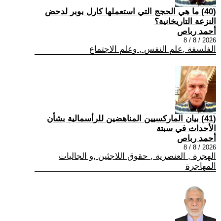
(40) ما هي الحجج التي استعملها كارل بوبر لدحض
النزعة التاريخانية؟
أحمد رباص
2026 / 8 / 8
الفلسفة ,علم النفس , وعلم الاجتماع
(41) بيان الماركسيين المناهضين للرأسمالية بشأن
الأحداث في سبتة
أحمد رباص
2026 / 8 / 8
الهجرة , العنصرية , حقوق اللاجئين ,و الجاليات
المهاجرة