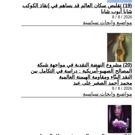
(19) تقليص سكان العالم قد يساهم في إنقاذ الكوكب
شابا أيوب شابا
2026 / 8 / 8
مواضيع وابحاث سياسية
(20) مشروع النهضة النقدية في مواجهة شبكة
المصالح الصهيو-أمريكية : دراسة في التكامل بين
النقد البنّاء ومقاومة الهيمنة العالمية
محمد أحمد الصغير على عيد
2026 / 8 / 8
مواضيع وابحاث سياسية