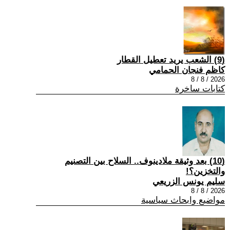
(9) الشعب يريد تعطيل القطار
كاظم فنجان الحمامي
2026 / 8 / 8
كتابات ساخرة
(10) بعد وثيقة ملادينوف.. السلاح بين التصنيم
والتخزين؟!
سليم يونس الزريعي
2026 / 8 / 8
مواضيع وابحاث سياسية