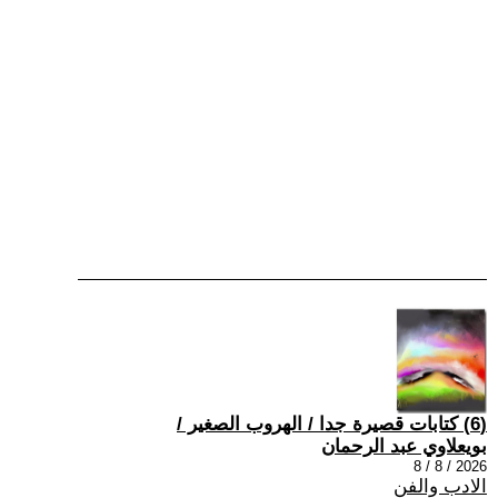
(6) كتابات قصيرة جدا / الهروب الصغير /
بويعلاوي عبد الرحمان
2026 / 8 / 8
الادب والفن