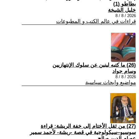
بطاطو (1)
خليل الشيخة
2026 / 8 / 8
قراءات في عالم الكتب و المطبوعات
(26) ما كتبه لينين عن سلوك الإنتهازيين
وسام جواد
2026 / 8 / 8
مواضيع وابحاث سياسية
(27) من ثقل الأختام إلى خفة الريشة: قراءة
سوسيو–سيكولوجية في قصة -ريشة- لأحمد سمير
عصام الدين صالح