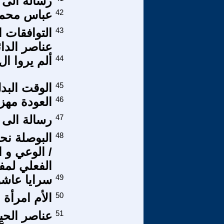
رسالة الى م
42
عباس محمو
43
التوافقات 
عناصر الدائ
44
ألم يروا ال D. N. A - كيف يؤمنو
45
الوقت البد
46
العودة مهز
47
رسالة الى 
48
البوصلة نحو
/ الوعي و 
الفعلي لمفه
49
سرايا عاشور
50
الأم امرأة 
51
عناصر الحي