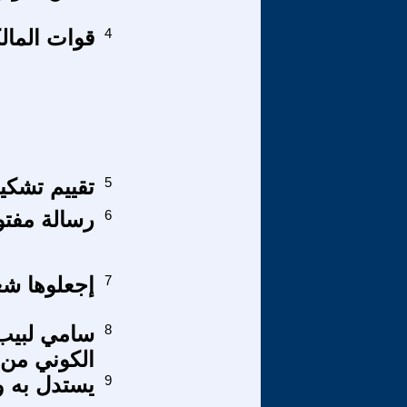
4
قوات الما
5
تقييم تشكيل
6
رسالة مفتو
7
إجعلوها شعا
8
سامي لبيب,ا
الكوني من 
9
يستدل به و