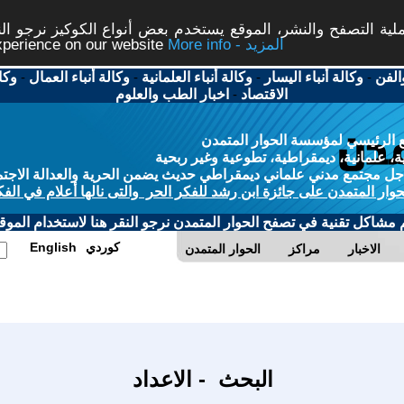
ة التصفح والنشر، الموقع يستخدم بعض أنواع الكوكيز نرجو النق
More info - المزيد
experience on our website
الفن
-
وكالة أنباء اليسار
-
وكالة أنباء العلمانية
-
وكالة أنباء العمال
-
وكا
الاقتصاد
-
اخبار الطب والعلوم
 الرئيسي لمؤسسة الحوار المتمدن
، علمانية، ديمقراطية، تطوعية وغير ربحية
ل مجتمع مدني علماني ديمقراطي حديث يضمن الحرية والعدالة الاجتم
حوار المتمدن على جائزة ابن رشد للفكر الحر والتى نالها أعلام في الفك
م مشاكل تقنية في تصفح الحوار المتمدن نرجو النقر هنا لاستخدام الموقع
كوردي
English
الاخبار
مراكز
الحوار المتمدن
البحث - الاعداد