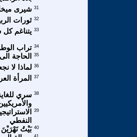
31
شيرى ميخائ
32
ثورات الرب
33
يتناغم كل 
34
تراب الوطن
35
الحاجة الى 
36
لماذا لا ن
37
المرأة العر
38
سري للغاية
والأمريكيي
39
الاستراتيجي
النفطي
40
بَيْتُ نَهْرَيْنَ (
41