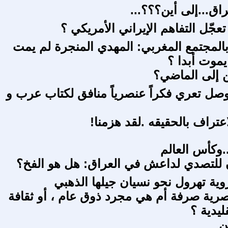
اق...إلى أين؟؟؟...
جّل التفاهم الإيراني الأمريكي ؟
بالمجتمع المغربي: المهدي المنجرة لم يمت
يموت أبدا ؟
ين إلى الماضي؟
صل تعري فكراً عنصرياً منافق لكتاب عرب و
اعتراف بالحقيقه .لقد هزمنا!
.وكأس العالم
 للتصدي لداعش في العراق: هل هو الفخ؟
روية تهرول نحو نسيان جيلها الذهبي
ية صرفة أم هي مجرد ذوق عام ، أو ثقافة
ليدية ؟
ن