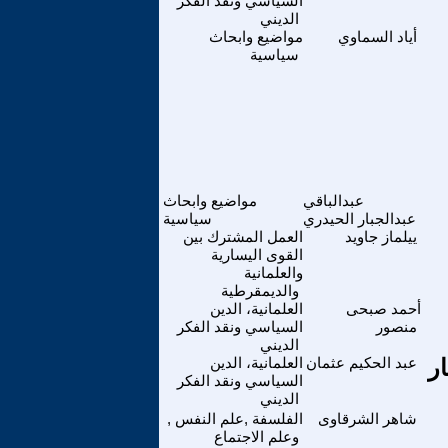
السياسي ونقد الفكر
الديني
أياد السماوي
مواضيع وابحاث
سياسية
عبدالباقي
مواضيع وابحاث
عبدالجبار الحيدري
سياسية
ييلماز جاويد
العمل المشترك بين
القوى اليسارية
والعلمانية
والديمقرطية
أحمد صبحى
العلمانية، الدين
منصور
السياسي ونقد الفكر
الديني
ر
عبد الحكيم عثمان
العلمانية، الدين
السياسي ونقد الفكر
الديني
شاهر الشرقاوى
الفلسفة ,علم النفس ,
وعلم الاجتماع