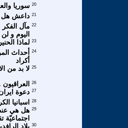
20
سوريا والعر
21
داعش هل تع
22
مآل الفكر 
اليوم و لن 
23
لماذا الحن
24
أحداث المو
أكراد
25
لا بد من ال
26
العراقيون .
27
دعوة ايران
28
اسبانيا الك
29
هل هي عنصر
اجتماعيّة تق
30
بلاد الرافدي