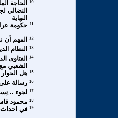
10
الحاجة المل
النضالي لجم
النهاية
11
حكومة عراق
12
المهم أن ن
13
النظام الد
14
الفتاوى ال
الشعبي مع
15
هل الحوار
16
رسالة على 
17
لجوء .. نِس
18
محمود قاس
19
في احداث ا