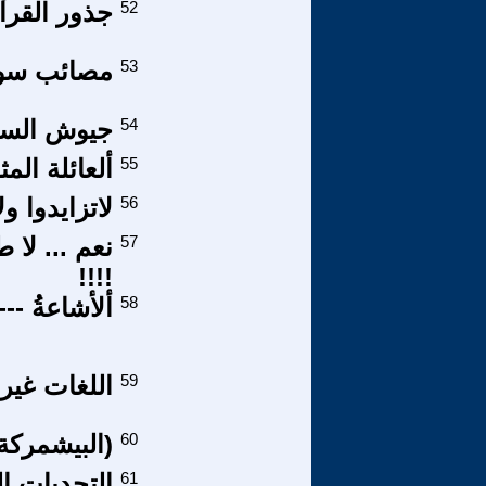
52
جذور القرآن
53
مصائب سوري
54
جيوش السي 
55
ألعائلة المث
56
لاتزايدوا ول
57
نعم ... لا
!!!!
58
ألأشاعةُ ---
59
اللغات غير
60
(البيشمركة)
61
التحديات 