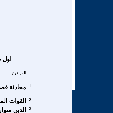
اول ص
الموضوع
1
محادثة قص
2
القوات الم
3
الدين متوار