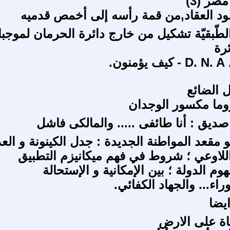
صر (3)
د العقاد,من قمة رأسه إلى أخمص قدميه
الطّبقيّة تشكيل من خارج دائرة الحرمان لموجب
رة
ن.
ل الضائع
وما مكسور الوجدان
صديق : أنا طائفى ..... والمالكى فاشل
 مقعد المواطنة الجديدة : جدل الكينونة و الع
اللاوعي ؛ شروط في فهم ميكانيزم التطبيق
وم الدولة ؛ بين الإمكانية و الإستحالة
اء... والجهاد الكفائي.
ايضا
اة على الارض