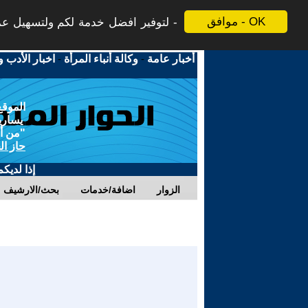
موافق - OK
لتوفير افضل خدمة لكم ولتسهيل عملي
أخبار عامة
-
وكالة أنباء المرأة
-
اخبار الأدب و
الموقع
يسارية
"من أج
حاز ال
إذا لديك
الزوار
اضافة/خدمات
بحث/الارشيف