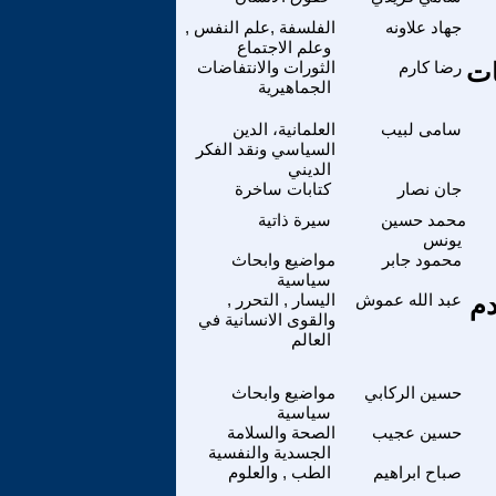
جهاد علاونه
الفلسفة ,علم النفس ,
وعلم الاجتماع
ات
رضا كارم
الثورات والانتفاضات
الجماهيرية
سامى لبيب
العلمانية، الدين
السياسي ونقد الفكر
الديني
جان نصار
كتابات ساخرة
محمد حسين
سيرة ذاتية
يونس
محمود جابر
مواضيع وابحاث
سياسية
دم
عبد الله عموش
اليسار , التحرر ,
والقوى الانسانية في
العالم
حسين الركابي
مواضيع وابحاث
سياسية
حسين عجيب
الصحة والسلامة
الجسدية والنفسية
صباح ابراهيم
الطب , والعلوم