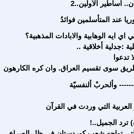
.. أساطير ألأولين..2
ا عند المتأسلمين فوائدُ
اي ايه الوهابية والابادات المذهبية؟
لية :جدلية أخلاقية ..
ا تدعوا
 طريق سوى تقسيم العراق. وان كره الكارهون
------ وألحربْ ألنفسيّة
 العربية التي وردت في القرآن
 ترد الجميل..!
التي تواجه شعب كوردستان في ظل الصراع