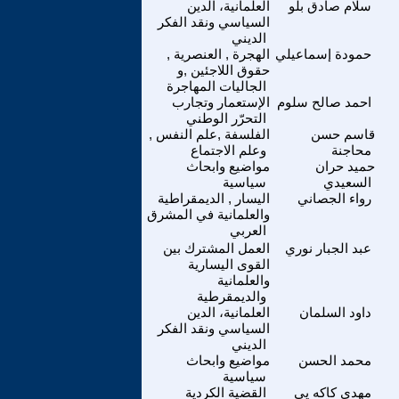
سلام صادق بلو
العلمانية، الدين
السياسي ونقد الفكر
الديني
حمودة إسماعيلي
الهجرة , العنصرية ,
حقوق اللاجئين ,و
الجاليات المهاجرة
احمد صالح سلوم
الإستعمار وتجارب
التحرّر الوطني
قاسم حسن
الفلسفة ,علم النفس ,
محاجنة
وعلم الاجتماع
حميد حران
مواضيع وابحاث
السعيدي
سياسية
رواء الجصاني
اليسار , الديمقراطية
والعلمانية في المشرق
العربي
عبد الجبار نوري
العمل المشترك بين
القوى اليسارية
والعلمانية
والديمقرطية
داود السلمان
العلمانية، الدين
السياسي ونقد الفكر
الديني
محمد الحسن
مواضيع وابحاث
سياسية
مهدي كاكه يي
القضية الكردية