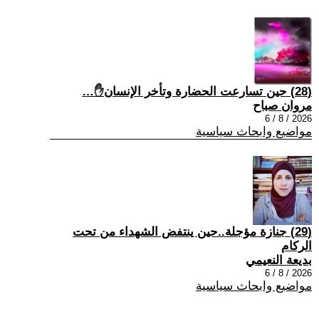
(28) حين تسارعت الحضارة وتأخر الإنسان✋…
مروان صباح
2026 / 8 / 6
مواضيع وابحاث سياسية
(29) جنازة مؤجلة..حين ينتفض الشهداء من تحت
الركام
بديعة النعيمي
2026 / 8 / 6
مواضيع وابحاث سياسية