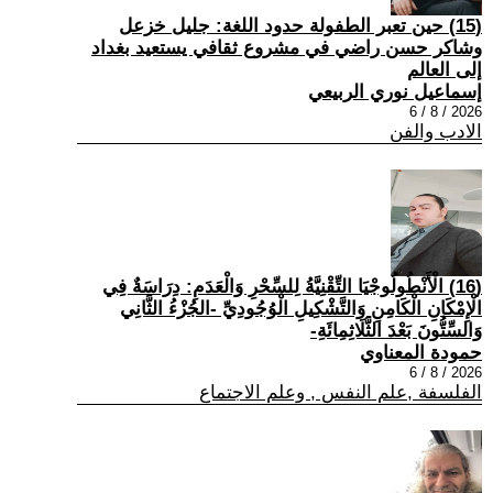
(15) حين تعبر الطفولة حدود اللغة: جليل خزعل
وشاكر حسن راضي في مشروع ثقافي يستعيد بغداد
إلى العالم
إسماعيل نوري الربيعي
2026 / 8 / 6
الادب والفن
(16) الْأَنْطُولُوجْيَا التِّقْنِيَّةُ لِلسِّحْرِ وَالْعَدَمِ: دِرَاسَةٌ فِي
الْإِمْكَانِ الْكَامِنِ وَالتَّشْكِيلِ الْوُجُودِيِّ -الجُزْءُ الثَّانِي
وَالسِّتُّونَ بَعْدَ الثَّلَاثِمِائَةِ-
حمودة المعناوي
2026 / 8 / 6
الفلسفة ,علم النفس , وعلم الاجتماع