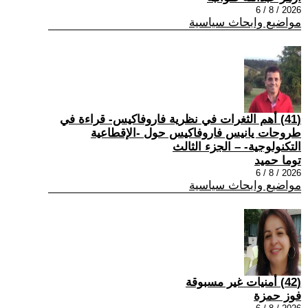
2026 / 8 / 6
مواضيع وابحاث سياسية
(41) أهم الثغرات في نظرية فاروفاكيس- قراءة في
طروحات يانيس فاروفاكيس حول -الإقطاعية
التكنولوجية- – الجزء الثالث
توما حميد
2026 / 8 / 6
مواضيع وابحاث سياسية
(42) أمنيات غير مسبوقة
فوز حمزة