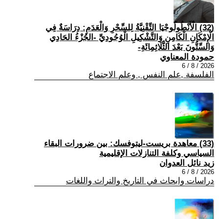
(32) الْأَنْطُولُوجْيَا التِّقْنِيَّةُ لِلسِّحْرِ وَالْعَدَمِ: دِرَاسَةٌ فِي
الْإِمْكَانِ الْكَامِنِ وَالتَّشْكِيلِ الْوُجُودِيِّ -الجُزْءُ الحَادِي
وَالسِّتُّونَ بَعْدَ الثَّلَاثِمِائَةِ-
حمودة المعناوي
2026 / 8 / 6
الفلسفة ,علم النفس , وعلم الاجتماع
(33) معاهدة بريست-ليتوفسك: بين ضرورات البقاء
السياسي وكلفة التنازلات الإقليمية
زيد نائل العدوان
2026 / 8 / 6
دراسات وابحاث في التاريخ والتراث واللغات