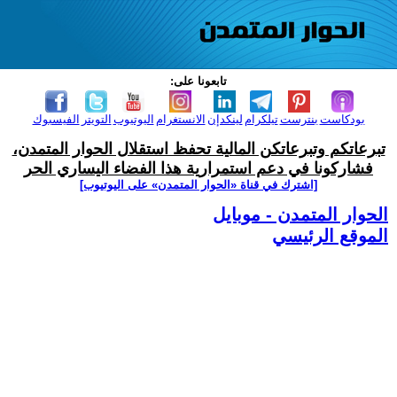
تابعونا على:
بودكاست
بنترست
تيلكرام
لينكدإن
الانستغرام
اليوتيوب
التويتر
الفيسبوك
تبرعاتكم وتبرعاتكن المالية تحفظ استقلال الحوار المتمدن،
فشاركونا في دعم استمرارية هذا الفضاء اليساري الحر
[اشترك في قناة ‫«الحوار المتمدن» على اليوتيوب]
الحوار المتمدن - موبايل
الموقع الرئيسي