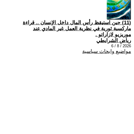
(11) حين استيقظ رأس المال داخل الإنسان .. قراءة
ماركسية ثورية في نظرية العمل غير المادي عند
موريزيو لازاراتو .
رياض الشرايطي
2026 / 8 / 6
مواضيع وابحاث سياسية