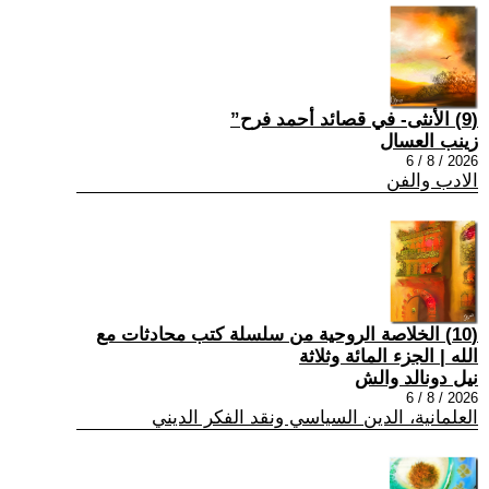
(9) الأنثى- في قصائد أحمد فرح”
زينب العسال
2026 / 8 / 6
الادب والفن
(10) الخلاصة الروحية من سلسلة كتب محادثات مع
الله | الجزء المائة وثلاثة
نيل دونالد والش
2026 / 8 / 6
العلمانية، الدين السياسي ونقد الفكر الديني