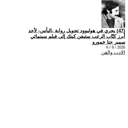
(47) يجري في هوليوود تحويل رواية -اليأس- لأحد
أبرز كتّاب الرعب ستيفن كينك إلى فيلم سينمائي
سمير حنا خمورو
2026 / 8 / 6
الادب والفن