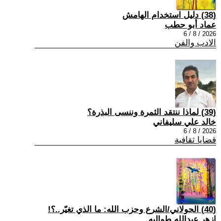
(38) دليل استخدام الهامش
عماد أبو حطب
2026 / 8 / 6
الادب والفن
(39) لماذا ننتقد الثمرة وننسى البذرة؟
خالد علي سليفاني
2026 / 8 / 6
قضايا ثقافية
(40) الجولاني/الشرع وحزب الله: ما الذي تغيّر..؟!
ازهر عبدالله طوالبه