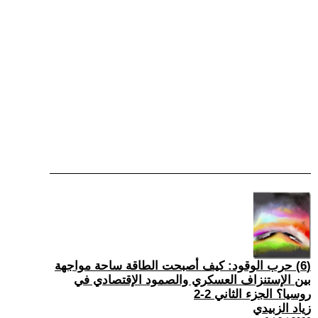
(6) حرب الوقود: كيف أصبحت الطاقة ساحة مواجهة
بين الإستنزاف العسكري والصمود الإقتصادي في
روسيا؟ الجزء الثاني 2-2
زياد الزبيدي