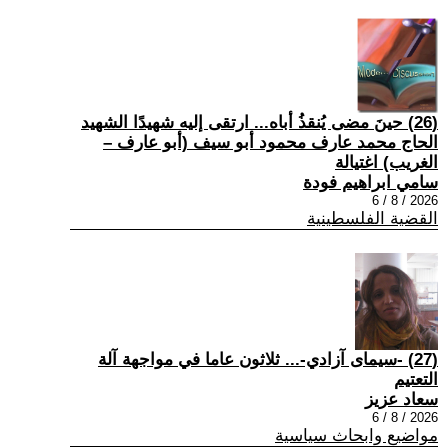
(26) حينَ مضى يُنقذُ أباه... ارتقى إليه شهيدًا الشهيد
الحاج محمد عارف محمود أبو سيف (أبو عارف –
الغريب) اغتيالة
سامي ابراهيم فودة
2026 / 8 / 6
القضية الفلسطينية
(27) -سيمای آزادي-... ثلاثون عاما في مواجهة آلة
التعتيم
سعاد عزيز
2026 / 8 / 6
مواضيع وابحاث سياسية