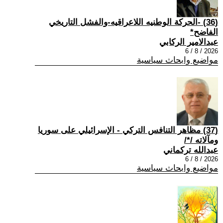
(36) -الحركة الوطنيه اللاعراقيه-والفشل التاريخي
الفاضح*
عبدالامير الركابي
2026 / 8 / 6
مواضيع وابحاث سياسية
(37) مظاهر التنافس التركي - الإسرائيلي على سوريا
ومآلاته /*/
عبدالله تركماني
2026 / 8 / 6
مواضيع وابحاث سياسية