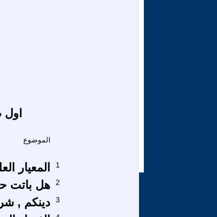
اول ص
الموضوع
1
المعيار الع
2
هل باتت حك
3
دينكم , شر