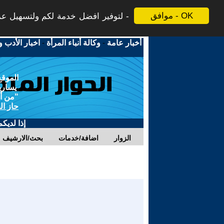
موافق - OK
لتوفير افضل خدمة لكم ولتسهيل عملي
أخبار عامة
-
وكالة أنباء المرأة
-
اخبار الأدب و
الموقع
يسارية
"من أج
حاز ال
إذا لديك
الزوار
اضافة/خدمات
بحث/الارشيف