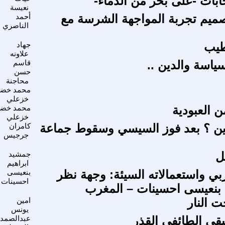
خابات -على بحر من الدماء-
نعيسة
يم تجربة المواجهة الشرسة مع
أحمد
الناصري
طيب
جهاد
علاونه
لسياسة والدين ..
قاسم
حسن
محاجنة
محمد خضر
خزعلي
محمد خضر
خزعلي
ين ؟ بعد فوز السيسي وسقوط جماعة
كامران
جرجيس
يل
جمشيد
ابراهيم
ربي واستعمالاته السيئة: وجهة نظر
بنعيسى
احسينات
ذ. بنعيسى احسينات – المغرب
 النار
امين
يونس
بقي الطائفي القذر
عبدالصمد