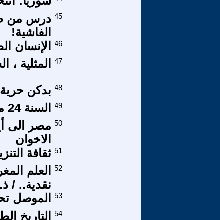
سوريا: انت
45
درس من صم
الفاشية!
46
الإنسان ال
47
المثلية ، ا
48
بدكن حرية
49
السنة 24 من العبودية
50
مصر الى أ
الاخوان
51
ثقافة التنز
52
العلم المغ
نقدية.. / 
53
الموصل تحت
54
التاريخ الط