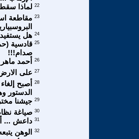
22
لماذا سقطت
23
مقاطعة اسر
البروسبياري
24
هل يستفيد
25
قادسية (حم
صدام!!!
26
أحمد ماهر..
27
على الارض 
28
الدستور وهدر
29
جيشنا مخت
30
صياغة نظام
31
داعش ... أم
32
الوهن يتبعه