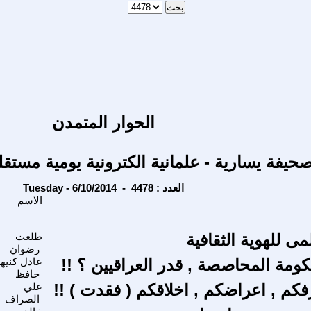
الحوار المتمدن
حيفة يسارية - علمانية الكترونية يومية مستقل
Tuesday - 6/10/2014 - العدد : 4478
الاسم
لمى للهوية الثقافية
طلعت
رضوان
ومة المحاصصة , قدر العراقيين ؟ !!
عادل كنيه
حافظ
فكم , اعراضكم , اخلاقكم ( فقدت ) !!
علي
الصراف