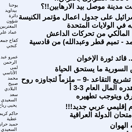
 مدينة موصل بيد الارهابين!!؟
يوحنا
بيداويد
ائيل على جدول اعمال مؤتمر الكنيسة
دائرة
شؤون
ه في الولايات المتحدة
المغتربين
 المالكي من تحركات الداعش
عماد علي
د - تميم قطر وعبدالله) من قادسية
كفاح جمعة
كنجي
 قائد ثورة الإخوان
عمرو عبد
الرحمن
السورية ما يستحق الحياة
لمى
الأتاسي
أصبح إلغاء تشريع التقاعد -9 – ملزماً لتجاوزه روح
محمد
صبيح
ه المال العام 3-3 أ
البلادي
رق ويتوجب تطهيره
سعد
السعيدي
 إقليمي عربي جديد!!!
يحيى رباح
تحان الدولة العراقية
حاكم كريم
عطية
 الهوان
حميد حران
السعيدي