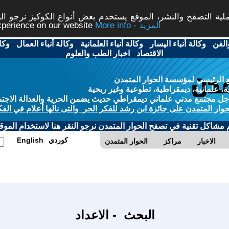
ة التصفح والنشر، الموقع يستخدم بعض أنواع الكوكيز نرجو النق
More info - المزيد
experience on our website
الفن
-
وكالة أنباء اليسار
-
وكالة أنباء العلمانية
-
وكالة أنباء العمال
-
وكا
الاقتصاد
-
اخبار الطب والعلوم
 الرئيسي لمؤسسة الحوار المتمدن
، علمانية، ديمقراطية، تطوعية وغير ربحية
ل مجتمع مدني علماني ديمقراطي حديث يضمن الحرية والعدالة الاجتم
حوار المتمدن على جائزة ابن رشد للفكر الحر والتى نالها أعلام في الفك
م مشاكل تقنية في تصفح الحوار المتمدن نرجو النقر هنا لاستخدام الموقع
كوردي
English
الاخبار
مراكز
الحوار المتمدن
البحث - الاعداد