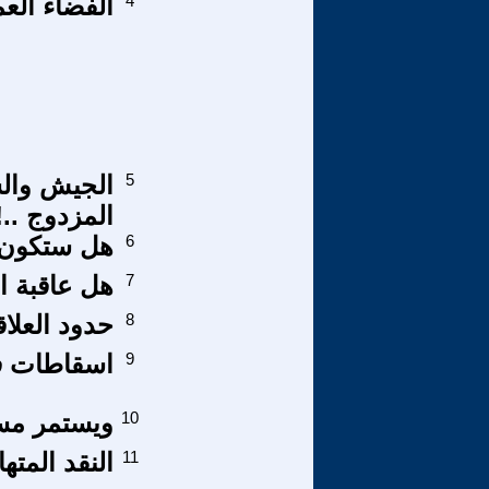
4
الفضاء الع
5
الجيش وال
المزدوج ..!
6
هل ستكون ن
7
هل عاقبة ا
8
حدود العلاق
9
اسقاطات فن
10
ويستمر مسل
11
النقد المته