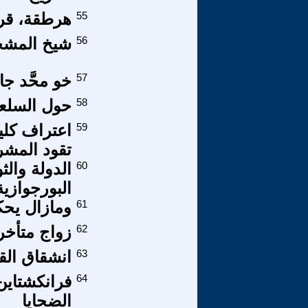
55
هرطقة، قر
56
شيخ المش
57
خو محَّد ج
58
حول السلعة
59
اعتراف كلي
تقود المشر
60
الدولة والث
البورجوازية
61
ومازال يحكم
62
زواج متأخر
63
انشقاق ال
64
فرانكشتاين 
الضحايا