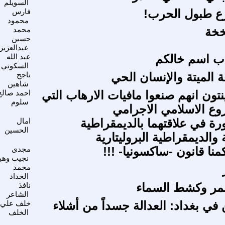
السويلم
ع طبول الحرب!
فارس
محمود
خخة
محمد
حسين
عبدالعزيز
اب اسم خالكم
عبد الله
السكوتي
 الميتة والإنسان الحي
ناجح
شاهين
نتون انهم صنعوا مافيات الارهاب التي
احمد صالح
سلوم
وع الاسلامي الاجرامي
ورة في علاقتهما بالديمقراطية
امال
الحسين
 والديمقراطية البروليتارية
نا قانون -ساكسونيا- !!!
مجدى
نجيب وهب
محمد
الحداد
قمر وكشط السماء
نافذ
الشاعر
في بغداد: العدالة جسداً من أشلاء
خلف علي
الخلف