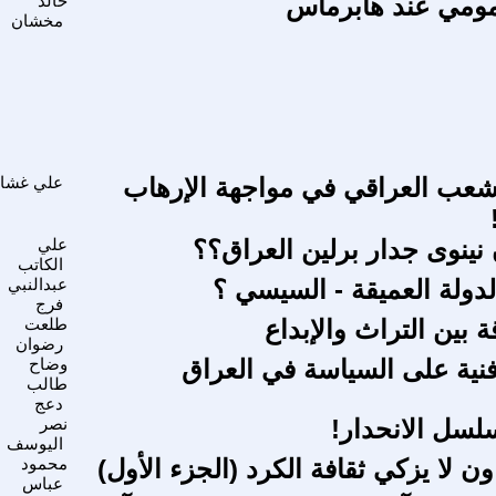
مومي عند هابرماس
خالد
مخشان
شعب العراقي في مواجهة الإرهاب
علي غشا
ينوى جدار برلين العراق؟؟
علي
الكاتب
لدولة العميقة - السيسي ؟
عبدالنبي
فرج
ة بين التراث والإبداع
طلعت
رضوان
ية على السياسة في العراق
وضاح
طالب
دعج
سل الانحدار!
نصر
اليوسف
اون لا يزكي ثقافة الكرد (الجزء الأول)
محمود
عباس