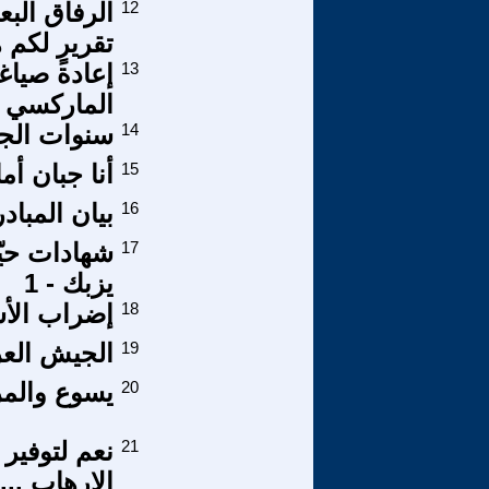
12
الرفاق البع
تقريرٍ لكم 
13
إعادة صياغ
الماركسي – 
14
سنوات الجمر
15
أنا جبان أم
16
بيان المباد
17
شهادات حيّ
يزبك - 1
18
إضراب الأس
19
الجيش العر
20
يسوع والمرأ
21
نعم لتوفير 
الإرهاب ...