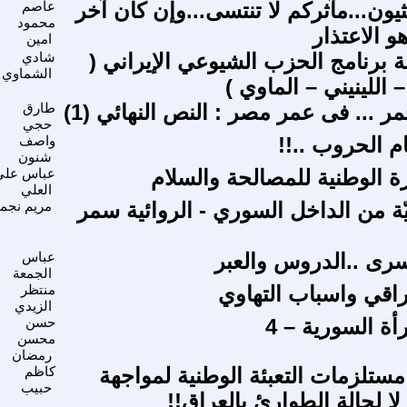
ثيون...مآثركم لا تنتسى...وإن كان آخر
عاصم
محمود
هو الاعتذار
امين
ة برنامج الحزب الشيوعي الإيراني (
شادي
الشماوي
اللينيني – الماوي )
 ... فى عمر مصر : النص النهائي (1)
طارق
حجي
ام الحروب ..!!
واصف
شنون
رة الوطنية للمصالحة والسلام
عباس علي
العلي
ة من الداخل السوري - الروائية سمر
مريم نجم
رى ..الدروس والعبر
عباس
الجمعة
اقي واسباب التهاوي
منتظر
الزيدي
ة السورية – 4
حسن
محسن
رمضان
مستلزمات التعبئة الوطنية لمواجهة
كاظم
حبيب
 لا لحالة الطوارئ بالعراق!!