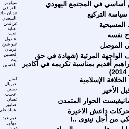
 أساسي في المجتمع اليهودي
سيلوس
العراقي
سياسة التركيع
عدنان حات
السعدي
 المسيحية
عزالدين
عناية
 نفسه
ااحمد
عبدول
ى الموصل
عبو شيخ
فرمان
الواجهة المرئية (شهادة في حق
الحسين
أيت
اهيم أقديم بمناسبة تكريمه في أكادير
باحسين
الخلافة الإسلامية
كمال
غبريال
بل الأخير
حسين
عجيب
انيفيست الحوار المتمدن
غسان
صابور
تحركات داعش الاخيرة
عماد علي
كي من أجل نينوى ..!
نعيم عبد
مهلهل
غياث