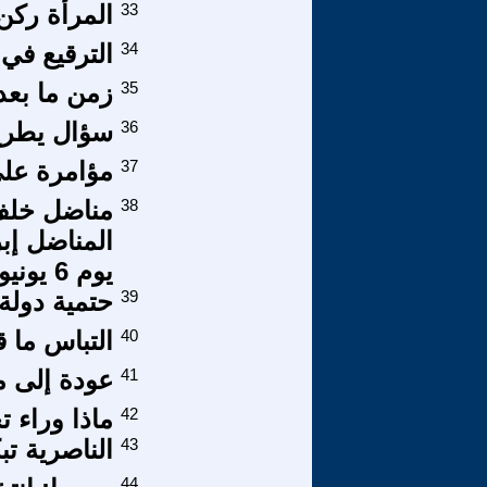
33
المرأة ركن
34
الترقيع في 
35
زمن ما بعد
36
سؤال يطرح
37
مؤامرة عل
38
مناضل خلف 
المناضل إبر
يوم 6 يونيو 2014)
39
حتمية دولة 
40
التباس ما ق
41
عودة إلى م
42
ماذا وراء 
43
الناصرية تب
44