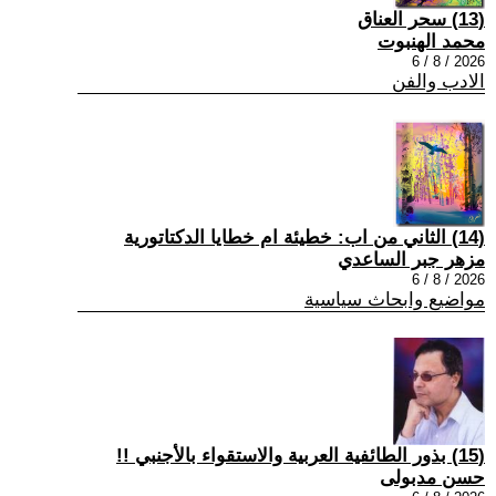
(13) سحر العناق
محمد الهنبوت
2026 / 8 / 6
الادب والفن
(14) الثاني من اب: خطيئة ام خطايا الدكتاتورية
مزهر جبر الساعدي
2026 / 8 / 6
مواضيع وابحاث سياسية
(15) بذور الطائفية العربية والاستقواء بالأجنبي !!
حسن مدبولى