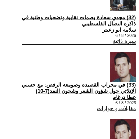
(32) مجدي سعادة بصمات نقابية وتضحيات وطنية في
ذاكرة النضال الفلسطيني
سلامه ابو زعيتر
2026 / 8 / 6
سيرة ذاتية
(33) في محراب القصيدة وصومعة الرفض: مع حسني
الإتلاتي حول شؤون الشعر وشجون النقد(7-10)
عطا درغام
2026 / 8 / 6
مقابلات و حوارات