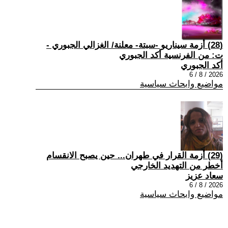
(28) أزمة سيناريو -سبتة- معلنة/ الغزالي الجبوري -
ت: من الفرنسية أكد الجبوري
أكد الجبوري
2026 / 8 / 6
مواضيع وابحاث سياسية
(29) أزمة القرار في طهران... حين يصبح الانقسام
أخطر من التهديد الخارجي
سعاد عزيز
2026 / 8 / 6
مواضيع وابحاث سياسية