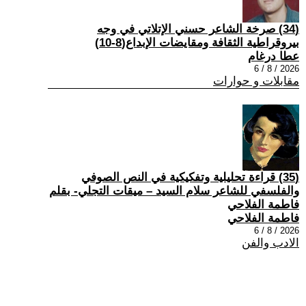
(34) صرخة الشاعر حسني الإتلاتي في وجه
بيروقراطية الثقافة ومقايضات الإبداع(8-10)
عطا درغام
2026 / 8 / 6
مقابلات و حوارات
(35) قراءة تحليلية وتفكيكية في النص الصوفي
والفلسفي للشاعر سلام السيد – ميقات التجلي- بقلم
فاطمة الفلاحي
فاطمة الفلاحي
2026 / 8 / 6
الادب والفن