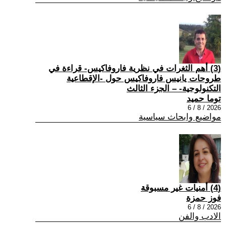
(3) أهم الثغرات في نظرية فاروفاكيس- قراءة في
طروحات يانيس فاروفاكيس حول -الإقطاعية
التكنولوجية- – الجزء الثالث
توما حميد
2026 / 8 / 6
مواضيع وابحاث سياسية
(4) أمنيات غير مسبوقة
فوز حمزة
2026 / 8 / 6
الادب والفن