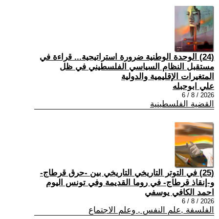
(24) الوحدة الوطنية ضرورة استراتيجية... قراءة في
مستقبل النظام السياسي الفلسطيني في ظل
المتغيرات الإقليمية والدولية
علي ابوحبله
2026 / 8 / 6
القضية الفلسطينية
(25) في التوتر التاريخي التاريخي بين -حرق قرطاج-
و-إنقاذ قرطاج- في روما القديمة وفي تونس اليوم
احمد الكافي يوسفي
2026 / 8 / 6
الفلسفة ,علم النفس , وعلم الاجتماع