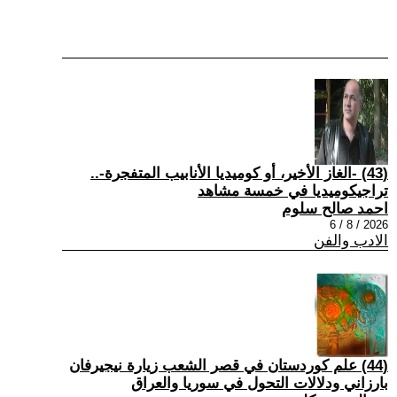
(43) -الغاز الأخير، أو كوميديا الأنابيب المتفجرة-..
تراجيكوميديا في خمسة مشاهد
احمد صالح سلوم
2026 / 8 / 6
الادب والفن
(44) علم كوردستان في قصر الشعب زيارة نيجيرفان
بارزاني ودلالات التحول في سوريا والعراق