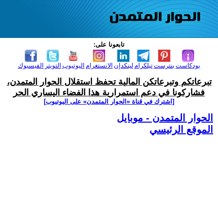
تابعونا على:
بودكاست
بنترست
تيلكرام
لينكدإن
الانستغرام
اليوتيوب
التويتر
الفيسبوك
تبرعاتكم وتبرعاتكن المالية تحفظ استقلال الحوار المتمدن،
فشاركونا في دعم استمرارية هذا الفضاء اليساري الحر
[اشترك في قناة ‫«الحوار المتمدن» على اليوتيوب]
الحوار المتمدن - موبايل
الموقع الرئيسي