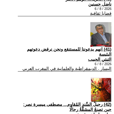
ناضل حسنين
2026 / 8 / 6
قضايا ثقافية
(41) انهم يدعوننا للمستنقع ونحن نرفض دعوتهم
البئيسة
التيتي الحبيب
2026 / 8 / 6
اليسار , الديمقراطية والعلمانية في المغرب العربي
(42) رحيلُ السَّندِ المُقاوم... مصطفى ميسرة نصر:
حين تصنعُ المشقَّةُ رجالًا