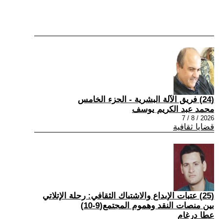
(24) فريق الآلة البشرية - الجزء الخامس
محمد عبد الكريم يوسف
2026 / 8 / 7
قضايا ثقافية
(25) عتبات الإبداع والاشتباك الثقافي: رحلة الإتلاتي
بين منصات النقد وهموم المجتمع(9-10)
عطا درغام