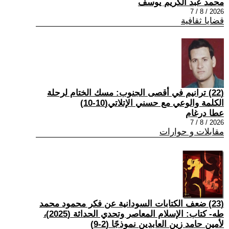
محمد عبد الكريم يوسف
2026 / 8 / 7
قضايا ثقافية
(22) ترانيم في أقصى الجنوب: مسك الختام لرحلة
الكلمة والوعي مع حسني الإتلاتي(10-10)
عطا درغام
2026 / 8 / 7
مقابلات و حوارات
(23) ضعف الكتابات السودانية عن فكر محمود محمد
طه- كتاب: الإسلام المعاصر وتحدي الحداثة (2025)،
لأمين حامد زين العابدين نموذجًا (2-9)