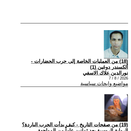
(18) من العمليات الخاصة إلى حرب الحضارات -
ألكسندر دوغين (1)
نورالدين علاك الاسفي
2026 / 8 / 7
مواضيع وابحاث سياسية
(19) من صفحات التاريخ - كيف بدأت الحرب الباردة؟
الرواية الروسية بعد ثمانين عاماً من المواجهة