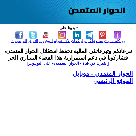
تابعونا على:
بودكاست
بنترست
تيلكرام
لينكدإن
الانستغرام
اليوتيوب
التويتر
الفيسبوك
تبرعاتكم وتبرعاتكن المالية تحفظ استقلال الحوار المتمدن،
فشاركونا في دعم استمرارية هذا الفضاء اليساري الحر
[اشترك في قناة ‫«الحوار المتمدن» على اليوتيوب]
الحوار المتمدن - موبايل
الموقع الرئيسي