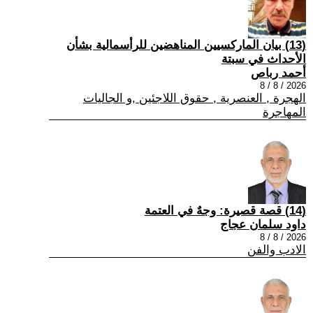
(13) بيان الماركسيين المناهضين للرأسمالية بشأن
الأحداث في سبتة
أحمد رباص
2026 / 8 / 8
الهجرة , العنصرية , حقوق اللاجئين ,و الجاليات
المهاجرة
(14) قصة قصيرة: وجهٌ في العتمة
داود سلمان عجاج
2026 / 8 / 8
الادب والفن