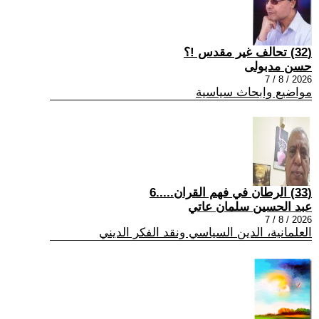
(32) تحالف غير مقدس !؟
حسن مدبولى
2026 / 8 / 7
مواضيع وابحاث سياسية
(33) الرطان في فهم القران.....6
عبد الحسين سلمان عاتي
2026 / 8 / 7
العلمانية، الدين السياسي ونقد الفكر الديني