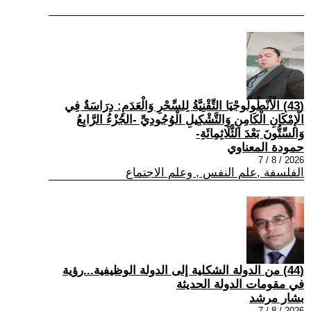
(43) الْأَنْطُولُوجْيَا التِّقْنِيَّةُ لِلسِّحْرِ وَالْعَدَمِ: دِرَاسَةٌ فِي
الْإِمْكَانِ الْكَامِنِ وَالتَّشْكِيلِ الْوُجُودِيِّ -الجُزْءُ الرَّابِعُ
وَالسِّتُّونَ بَعْدَ الثَّلَاثِمِائَةِ-
حمودة المعناوي
2026 / 8 / 7
الفلسفة ,علم النفس , وعلم الاجتماع
(44) من الدولة الشكلية إلى الدولة الوظيفية...رؤية
في مقومات الدولة الحديثة
بشار مرشد
2026 / 8 / 7