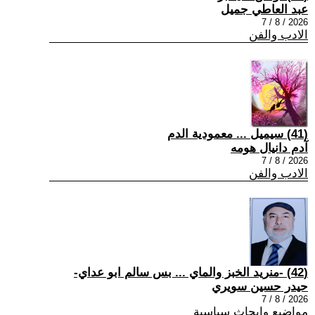
عبد العاطي جميل
2026 / 8 / 7
الادب والفن
(41) سيميل ... معمودية الدم
آدم دانيال هومه
2026 / 8 / 7
الادب والفن
(42) -منريد الخبز والماي ... بس سالم ابو عداي-
حيدر حسين سويري
2026 / 8 / 7
مواضيع وابحاث سياسية