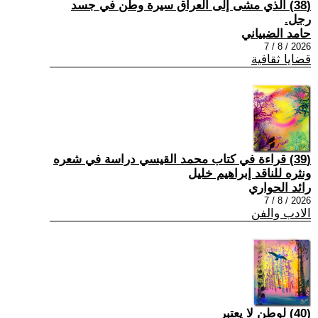
(38) الذي مشى إلى العراق سيرة وطن في جسد
رجل.
حامد الضبياني
2026 / 8 / 7
قضايا ثقافية
(39) قراءة في كتاب محمد القيسي دراسة في شعره
ونثره للناقد إبراهيم خليل
رائد الحواري
2026 / 8 / 7
الادب والفن
(40) لوطن لا يعتبر