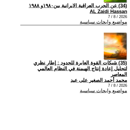
(34) عن الحرب العراقية الايرانية بين١٩٨٠و ١٩٨٨
AL Zaidi Hassan
2026 / 8 / 7
مواضيع وابحاث سياسية
(35) شبكات القوة العابرة للحدود : إطار نظري
لتحليل إعادة إنتاج الهيمنة في النظام العالمي
المعاصر
محمد أحمد الصغير على عيد
2026 / 8 / 7
مواضيع وابحاث سياسية