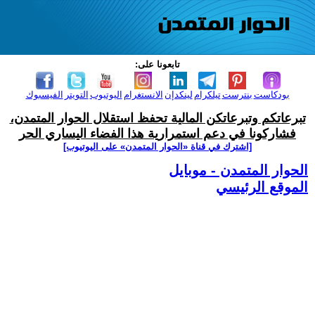
تابعونا على:
بودكاست
بنترست
تيلكرام
لينكدإن
الانستغرام
اليوتيوب
التويتر
الفيسبوك
تبرعاتكم وتبرعاتكن المالية تحفظ استقلال الحوار المتمدن،
فشاركونا في دعم استمرارية هذا الفضاء اليساري الحر
[اشترك في قناة ‫«الحوار المتمدن» على اليوتيوب]
الحوار المتمدن - موبايل
الموقع الرئيسي