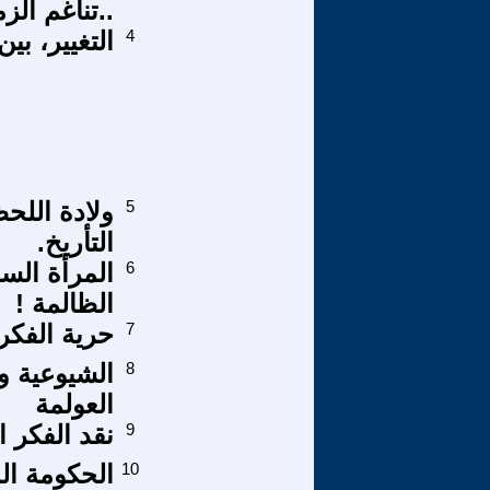
..تناغم الز
4
التغيير، بي
5
ولادة اللحظ
التأريخ.
6
المرأة الس
الظالمة !
7
حرية الفكر
8
الشيوعية و
العولمة
9
نقد الفكر 
10
الحكومة ال