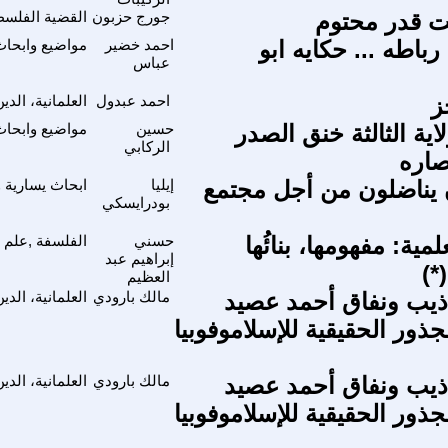
ت قدر محتوم
جورج حزبون
القضية الفلسط
رباطه ... حكايه ابو
احمد خضير
مواضيع وابحا
عباس
ز
احمد عبدول
العلمانية، الد
لاية الثالثة خنق الصدر
حسين
مواضيع وابحا
الركابي
صاره
ن يناضلون من أجل مجتمع
إيليا
ابحاث يسارية 
بودرايسكي
مية: مفهومها، بنائُها
حسني
الفلسفة ,علم ا
إبراهيم عبد
العظيم
اذيب ونفاق أحمد عصيد
مالك بارودي
العلمانية، الد
ور الحقيقية للإسلاموفوبيا
اذيب ونفاق أحمد عصيد
مالك بارودي
العلمانية، الد
ور الحقيقية للإسلاموفوبيا