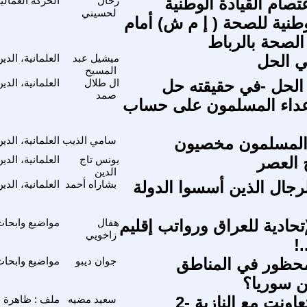
تصام القيادة الوطنية
رحال
الحركة العمالية
لحسيني
وطنية للصحة ( إ م ش) أمام
الصحة بالرباط
هي الحل
ميشيل عبد
العلمانية، الد
المسيح
 الحل -في حقيقته حل
ال طلال
العلمانية، الد
صمد
داء المسلمون على حساب
المسلمون مخصيون
سامي الذيب
العلمانية، الد
 العصر
يونس تاج
العلمانية، الد
الدين
لرجال الذين أسسوا الدولة
بشاراه أحمد
العلمانية، الد
إتحادية للعراق ورواتب إقليم
هفال
مواضيع وابحا
زاخويي
!
محظور في المناطق
جوان ديبو
مواضيع وابحا
ن سوريا؟
اونت مع النازية -2
سعيد مضيه
ملف : ظاهرة ا