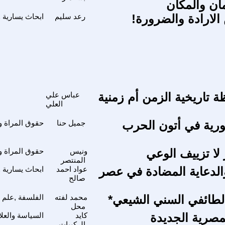
مان والمكان
ن الارادة والضرورة!
رعد سليم
ابحاث يسارية 
ة تاريخية الزمن أم زمنية
عباس علي
العلي
ورية في أتون الحرب
جميل حنا
حقوق المراة وم
 لا تزييف الوعي
ونيس
حقوق المراة وم
المنتصر
الدعاية المضادة في عصر
عواد احمد
ابحاث يسارية 
صالح
الطائفي السني الشيعي*
محمد لفته
الفلسفة ,علم ا
محل
مصرية الجديدة
كايد
السياسة والعلا
الركيبات