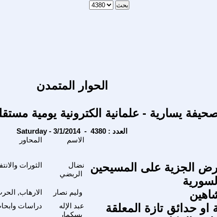
الحوار المتمدن
حيفة يسارية - علمانية الكترونية يومية مستقل
Saturday - 3/1/2014 - العدد : 4380
الاسم
المحاور
ض الجزية على المسيحين
نضال
الثورات والانت
الربضي
لسورية
اهين
وليم نصار
الارهاب, الحرب
 او حدائق تازة المعلقة
عبد الإله
دراسات وابحاث
بسكمار