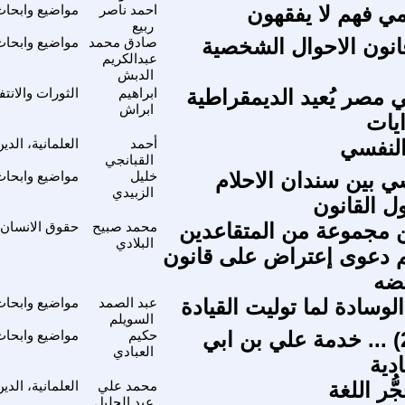
ي فهم لا يفقهون
احمد ناصر
مواضيع وابحا
ربيع
نون الاحوال الشخصية
صادق محمد
مواضيع وابحا
عبدالكريم
الدبش
 مصر يُعيد الديمقراطية
ابراهيم
الثورات والانت
ابراش
ايات
النفسي
أحمد
العلمانية، الد
القبانجي
سي بين سندان الاحلام
خليل
مواضيع وابحا
الزبيدي
 القانون
 مجموعة من المتقاعدين
محمد صبيح
حقوق الانسان
البلادي
م دعوى إعتراض على قانون
قضه
لوسادة لما توليت القيادة
عبد الصمد
مواضيع وابحا
السويلم
مفاهيم (20) ... خدمة علي بن ابي
حكيم
مواضيع وابحا
العبادي
دية
ُر اللغة
محمد علي
العلمانية، الد
عبد الجليل