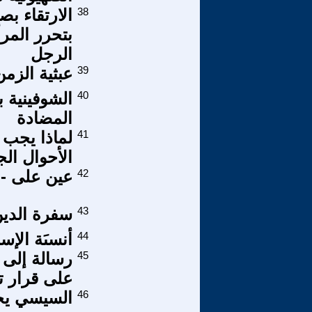
38
الارتقاء ب
بتحرر المر
الرجل
39
عبثية الزم
40
الشوفينية 
المضادة
41
لماذا يجب 
الأحوال ال
42
عين على -ا
43
سفرة الدين
44
أنسىَة الإس
45
رسالة إلى 
على قرار 
46
السيسي يخ