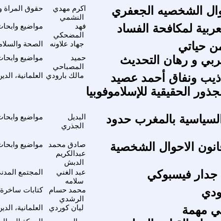
وال الشخصيه الجعفري
اكرم مهدي
حقوق المراة وم
النشمي
عربية لمكافحة الفساد
فهد
مواضيع وابحا
المضحكي
من حياتي
جهاد علاونه
الصحة والسلام
ربي و رهان التحديث
حميد
مواضيع وابحا
المصباحي
اذيب ونفاق أحمد عصيد
مالك بارودي
العلمانية، الد
ور الحقيقية للإسلاموفوبيا
السياسية بالمغرب حدود
البديل
مواضيع وابحا
الجذري
نون الاحوال الشخصية
صادق محمد
مواضيع وابحا
عبدالكريم
الدبش
جدار فيسبوكي
عبد الغني
المجتمع المدن
سلامه
ودي
محمد حسام
كتابات ساخرة
الرشدي
ي مهمة
ليان كوردي
العلمانية، الد