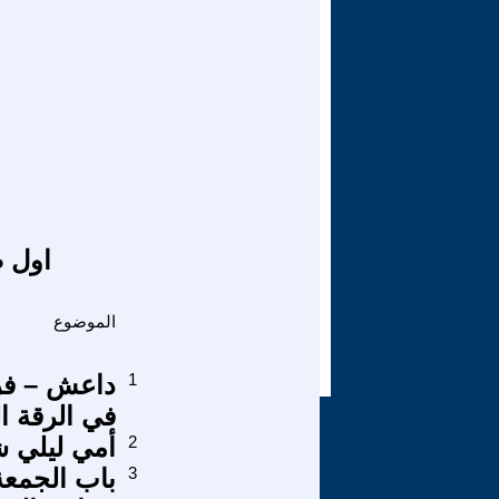
اول ص
الموضوع
1
داعش – فر
في الرقة ا
2
أمي ليلي ش
3
باب الجمعة