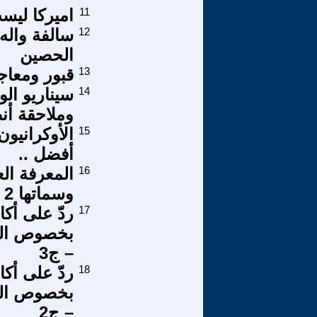
11
اميركا ليس
12
سالفة واله 
الحصين
13
قبور ومعاج
14
سيناريو الو
وملاحقة أن
15
الأوكرانيو
أفضل ..
16
المعرفة العل
وسماتها 2 (*)
17
ردّ على أك
بخصوص الجذ
– ج3
18
ردّ على أك
بخصوص الجذ
– ج2