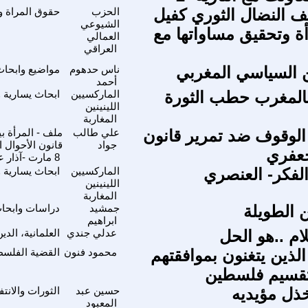
صف النضال الثوري كفيل
الحزب
حقوق المراة وم
الشيوعي
أة وتحقيق مساواتها مع
العمالي
العراقي
ن السياسي المغربي
ناس حدهوم
مواضيع وابحا
أحمد
بالمغرب حطب الثورة
الماركسيين
ابحاث يسارية 
اللينينين
المغاربة
الوقوف ضد تمرير قانون
علي طالب
ملف - المرأة ب
جواد
قانون الأحوال 
جعفري
8 مارت -آذار عيد المرأة العالمي 2014
لفكر- العنصري
الماركسيين
ابحاث يسارية 
اللينينين
المغاربة
 الطويلة
جمشيد
دراسات وابحاث
ابراهيم
لام ..هو الحل
عدلي جندي
العلمانية، الد
الذين يتغنون بموافقتهم
محمود فنون
القضية الفلسط
تقسيم فلسطين
ذل مؤيديه
حسين عبد
الثورات والانت
المعبود