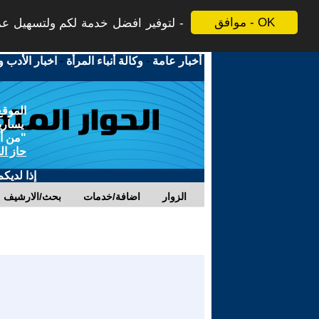
موافق - OK
لتوفير افضل خدمة لكم ولتسهيل عملي
أخبار عامة
-
وكالة أنباء المرأة
-
اخبار الأدب و
الموقع
يسارية
"من أج
حاز ال
إذا لديك
الزوار
اضافة/خدمات
بحث/الارشيف