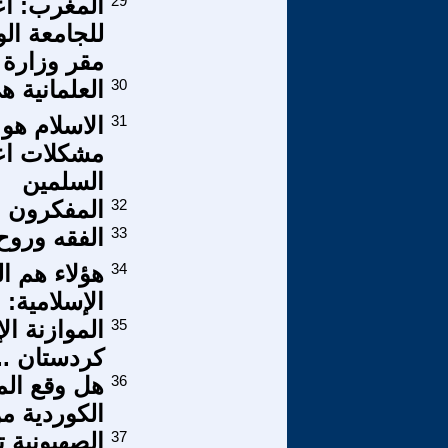
29
المغرب: اع
للجامعة ال
مقر وزارة 
30
العلمانية 
31
الاسلام هو
مشكلات اع
السلمين
32
المفكرون 
33
الفقه وروح
34
هؤلاء هم ا
الإسلامية:
35
الموازنة ال
كردستان ...
36
هل وقع ال
الكوردية م
37
الصهيونية تع