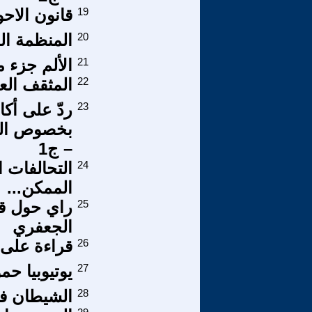
19
قانون الاح
20
المنظمة ال
21
الألم جزء 
22
المثقف الع
23
ردّ على أك
بخصوص الجذ
– ج1
24
التحالفات 
الممكن...
25
راي حول قا
الجعفري
26
قراءة على 
27
يوتيوبيا حم
28
الشيطان ف