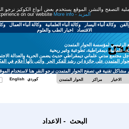
ة التصفح والنشر، الموقع يستخدم بعض أنواع الكوكيز نرجو النق
More info - المزيد
experience on our website
الفن
-
وكالة أنباء اليسار
-
وكالة أنباء العلمانية
-
وكالة أنباء العمال
-
وكا
الاقتصاد
-
اخبار الطب والعلوم
 الرئيسي لمؤسسة الحوار المتمدن
، علمانية، ديمقراطية، تطوعية وغير ربحية
ل مجتمع مدني علماني ديمقراطي حديث يضمن الحرية والعدالة الاجتم
حوار المتمدن على جائزة ابن رشد للفكر الحر والتى نالها أعلام في الفك
م مشاكل تقنية في تصفح الحوار المتمدن نرجو النقر هنا لاستخدام الموقع
كوردي
English
الاخبار
مراكز
الحوار المتمدن
البحث - الاعداد