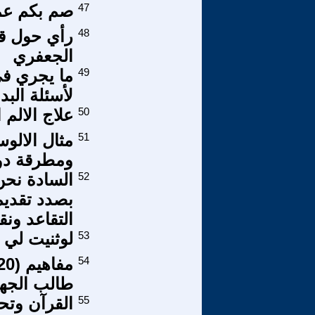
47
صم بكم عم
48
رأي حول قا
الجعفري
49
ما يجري في
لأسئلة البد
50
علاج الالم 
51
مثال الالو
ومطرقة دول
52
السادة نحن
بصدد تقدي
التقاعد ون
53
لوثنيت لي ا
54
طالب الجها
55
القرآن وتحجّ