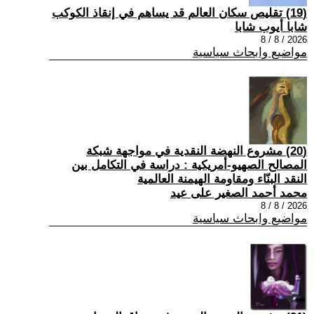
(19) تقليص سكان العالم قد يساهم في إنقاذ الكوكب
شابا أيوب شابا
2026 / 8 / 8
مواضيع وابحاث سياسية
(20) مشروع النهضة النقدية في مواجهة شبكة
المصالح الصهيو-أمريكية : دراسة في التكامل بين
النقد البنّاء ومقاومة الهيمنة العالمية
محمد أحمد الصغير على عيد
2026 / 8 / 8
مواضيع وابحاث سياسية