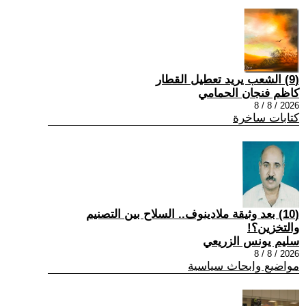
(9) الشعب يريد تعطيل القطار
كاظم فنجان الحمامي
2026 / 8 / 8
كتابات ساخرة
(10) بعد وثيقة ملادينوف.. السلاح بين التصنيم
والتخزين؟!
سليم يونس الزريعي
2026 / 8 / 8
مواضيع وابحاث سياسية