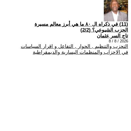
(11) في ذكراه ال ٨٠ ما هي أبرز معالم مسيرة
الحزب الشيوعي؟ (2/2)
تاج السر عثمان
2026 / 8 / 8
التحزب والتنظيم , الحوار , التفاعل و اقرار السياسات
في الاحزاب والمنظمات اليسارية والديمقراطية