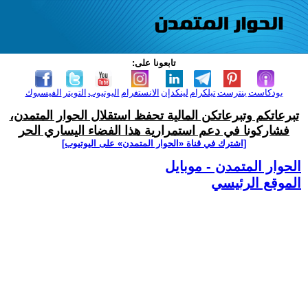
تابعونا على:
بودكاست
بنترست
تيلكرام
لينكدإن
الانستغرام
اليوتيوب
التويتر
الفيسبوك
تبرعاتكم وتبرعاتكن المالية تحفظ استقلال الحوار المتمدن،
فشاركونا في دعم استمرارية هذا الفضاء اليساري الحر
[اشترك في قناة ‫«الحوار المتمدن» على اليوتيوب]
الحوار المتمدن - موبايل
الموقع الرئيسي