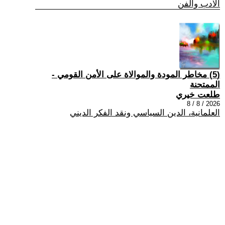
الادب والفن
(5) مخاطر المودة والموالاة على الأمن القومي -
الممتحنة
طلعت خيري
2026 / 8 / 8
العلمانية، الدين السياسي ونقد الفكر الديني