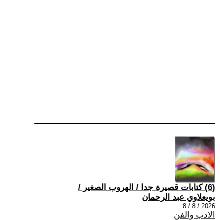
(6) كتابات قصيرة جدا / الهروب الصغير /
بويعلاوي عبد الرحمان
2026 / 8 / 8
الادب والفن