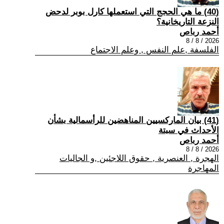
(40) ما هي الحجج التي استعملها كارل بوبر لدحض
النزعة التاريخانية؟
أحمد رباص
2026 / 8 / 8
الفلسفة ,علم النفس , وعلم الاجتماع
(41) بيان الماركسيين المناهضين للرأسمالية بشأن
الأحداث في سبتة
أحمد رباص
2026 / 8 / 8
الهجرة , العنصرية , حقوق اللاجئين ,و الجاليات
المهاجرة