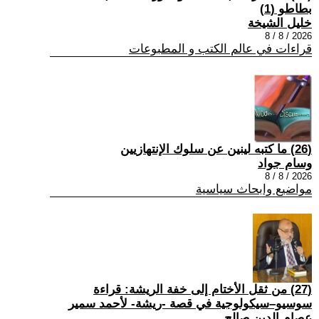
بطاطو (1)
خليل الشيخة
2026 / 8 / 8
قراءات في عالم الكتب و المطبوعات
(26) ما كتبه لينين عن سلوك الإنتهازيين
وسام جواد
2026 / 8 / 8
مواضيع وابحاث سياسية
(27) من ثقل الأختام إلى خفة الريشة: قراءة
سوسيو–سيكولوجية في قصة -ريشة- لأحمد سمير
عصام الدين صالح