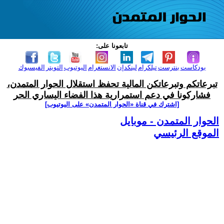
تابعونا على:
بودكاست
بنترست
تيلكرام
لينكدإن
الانستغرام
اليوتيوب
التويتر
الفيسبوك
تبرعاتكم وتبرعاتكن المالية تحفظ استقلال الحوار المتمدن،
فشاركونا في دعم استمرارية هذا الفضاء اليساري الحر
[اشترك في قناة ‫«الحوار المتمدن» على اليوتيوب]
الحوار المتمدن - موبايل
الموقع الرئيسي