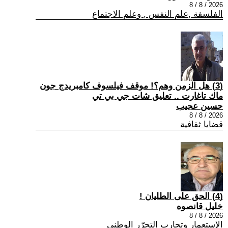
2026 / 8 / 8
الفلسفة ,علم النفس , وعلم الاجتماع
(3) هل الزمن وهم؟! موقف فيلسوف كامبريدج جون
ماك تاغارت .. تعليق شات جي بي تي
حسين عجيب
2026 / 8 / 8
قضايا ثقافية
(4) الحق على الطليان !
خليل قانصوه
2026 / 8 / 8
الإستعمار وتجارب التحرّر الوطني