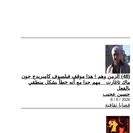
(48) الزمن وهم ! هذا موقف فيلسوف كامبريدج جون
ماك تاغارت _ مهم جدا مع أنه خطأ بشكل منطقي
بالفعل
حسين عجيب
2026 / 8 / 8
قضايا ثقافية