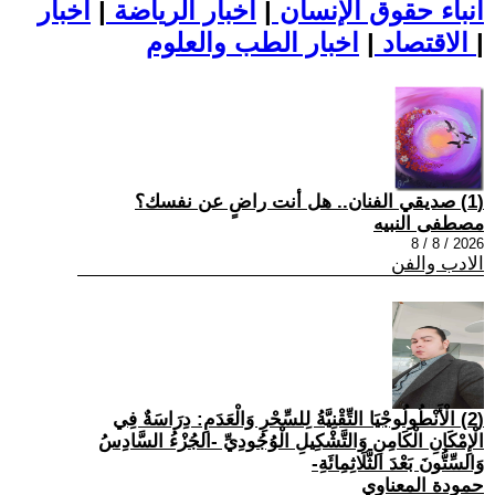
أنباء حقوق الإنسان
|
اخبار الرياضة
|
اخبار
|
اخبار الطب والعلوم
الاقتصاد
|
(1) صديقي الفنان.. هل أنت راضٍ عن نفسك؟
مصطفى النبيه
2026 / 8 / 8
الادب والفن
(2) الْأَنْطُولُوجْيَا التِّقْنِيَّةُ لِلسِّحْرِ وَالْعَدَمِ: دِرَاسَةٌ فِي
الْإِمْكَانِ الْكَامِنِ وَالتَّشْكِيلِ الْوُجُودِيِّ -الجُزْءُ السَّادِسُ
وَالسِّتُّونَ بَعْدَ الثَّلَاثِمِائَةِ-
حمودة المعناوي