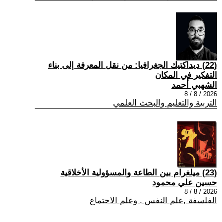
(22) ديداكتيك الجغرافيا: من نقل المعرفة إلى بناء
التفكير في المكان
الشهبي أحمد
2026 / 8 / 8
التربية والتعليم والبحث العلمي
(23) ميلغرام بين الطاعة والمسؤولية الأخلاقية
حسين علي محمود
2026 / 8 / 8
الفلسفة ,علم النفس , وعلم الاجتماع