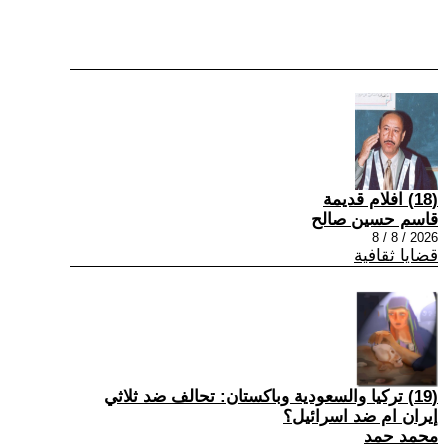
(18) افلام قديمة
قاسم حسين صالح
2026 / 8 / 8
قضايا ثقافية
(19) تركيا والسعودية وباكستان: تحالف ضد ثلاثي
إيران ام ضد اسرائيل؟
محمد حمد