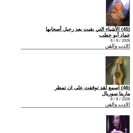
(45) الأشياء التي بقيت بعد رحيل أصحابها
عماد أبو حطب
2026 / 8 / 8
الادب والفن
(46) اسمع لقد توقفت على ان تمطر
مارينا سوريال
2026 / 8 / 8
الادب والفن