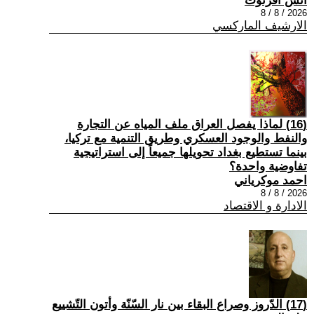
أنس أفرتوت
2026 / 8 / 8
الارشيف الماركسي
(16) لماذا يفصل العراق ملف المياه عن التجارة
والنفط والوجود العسكري وطريق التنمية مع تركيا،
بينما تستطيع بغداد تحويلها جميعاً إلى استراتيجية
تفاوضية واحدة؟
احمد موكرياني
2026 / 8 / 8
الادارة و الاقتصاد
(17) الدّروز وصراع البقاء بين نار السّنّة وأتون التّشييع