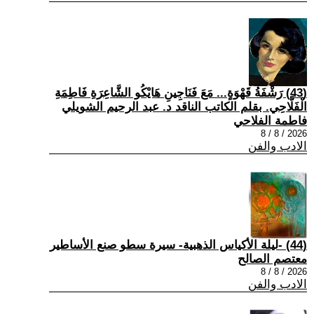
(43) رَشْفَةُ قَهْوَةٍ... مَعَ فَنَاجِينِ هَايْكُو الشَّاعِرَةِ فَاطِمَةِ
الْفَلَّاحِي. بقلم الكاتب الناقد د. عبد الرحيم الشويلي
فاطمة الفلاحي
2026 / 8 / 8
الادب والفن
(44) -ليلة الأكياس الذهبية- سيرة سطو صنع الأساطير
معتصم الصالح
2026 / 8 / 8
الادب والفن