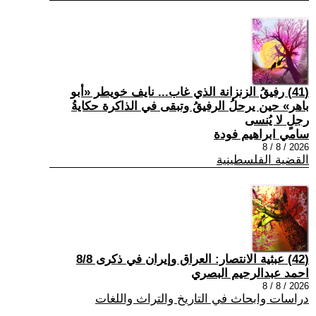
(41) رفيقُ الزنزانة الذي غاب... نايف خويطر «أبو
باهر» حين يرحلُ الرفيقُ وتبقى في الذاكرة حكايةُ
رجلٍ لا يُنسى
سامي ابراهيم فودة
2026 / 8 / 8
القضية الفلسطينية
(42) عبثية الانتصار: العراق وإيران في ذكرى 8/8
احمد عبدالرحيم البصري
2026 / 8 / 8
دراسات وابحاث في التاريخ والتراث واللغات