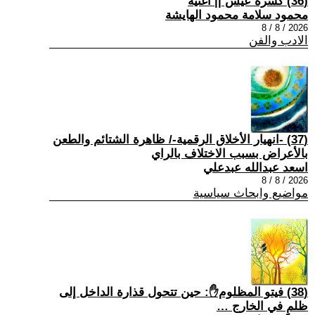
(36) كسرة عيش || أغنية
محمود سلامة محمود الهايشة
2026 / 8 / 8
الادب والفن
(37) -انهيار الأخلاق الرقمية-/ ظاهرة الشتائم والطعن
بالأعراض بسبب الاختلاف بالراي
اسعد عبدالله عبدعلي
2026 / 8 / 8
مواضيع وابحاث سياسية
(38) فيتو المظلوم✋: حين تتحول قذارة الداخل إلى
ظلمٍ في الخارج …