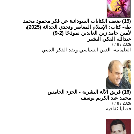
(15) ضعف الكتابات السودانية عن فكر محمود محمد
طه- كتاب: الإسلام المعاصر وتحدي الحداثة (2025)،
لأمين حامد زين العابدين نموذجًا (2-9)
عبدالله الفكي البشير
2026 / 8 / 7
العلمانية، الدين السياسي ونقد الفكر الديني
(16) فريق الآلة البشرية - الجزء الخامس
محمد عبد الكريم يوسف
2026 / 8 / 7
قضايا ثقافية