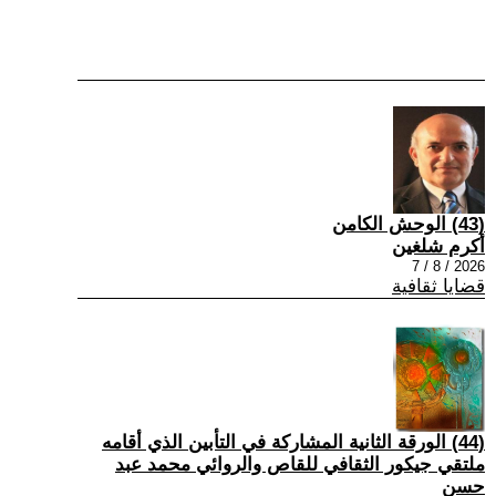
(43) الوحش الكامن
أكرم شلغين
2026 / 8 / 7
قضايا ثقافية
(44) الورقة الثانية المشاركة في التأبين الذي أقامه
ملتقي جيكور الثقافي للقاص والروائي محمد عبد
حسن