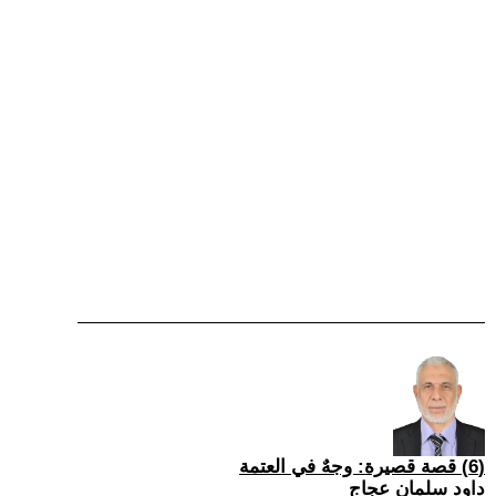
(6) قصة قصيرة: وجهٌ في العتمة
داود سلمان عجاج