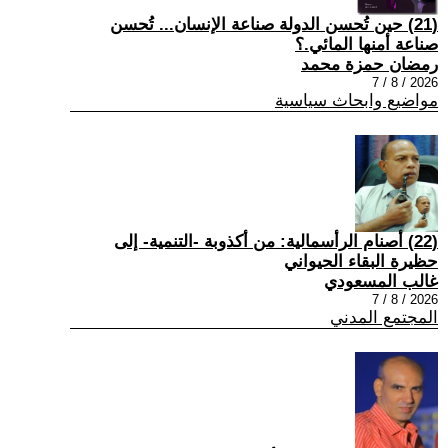
(21) حين تُحسن الدولة صناعة الإنسان... تُحسن
صناعة أمنها المائي.؟
رمضان حمزة محمد
2026 / 8 / 7
مواضيع وابحاث سياسية
(22) أصنام الرأسمالية: من أكذوبة -التنمية- إلى
حظيرة البقاء الحيواني
غالب المسعودي
2026 / 8 / 7
المجتمع المدني