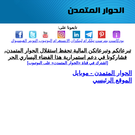
تابعونا على:
بودكاست
بنترست
تيلكرام
لينكدإن
الانستغرام
اليوتيوب
التويتر
الفيسبوك
تبرعاتكم وتبرعاتكن المالية تحفظ استقلال الحوار المتمدن،
فشاركونا في دعم استمرارية هذا الفضاء اليساري الحر
[اشترك في قناة ‫«الحوار المتمدن» على اليوتيوب]
الحوار المتمدن - موبايل
الموقع الرئيسي