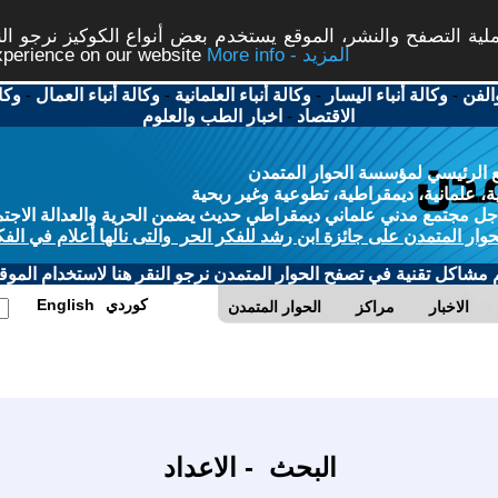
ة التصفح والنشر، الموقع يستخدم بعض أنواع الكوكيز نرجو النق
More info - المزيد
experience on our website
الفن
-
وكالة أنباء اليسار
-
وكالة أنباء العلمانية
-
وكالة أنباء العمال
-
وكا
الاقتصاد
-
اخبار الطب والعلوم
 الرئيسي لمؤسسة الحوار المتمدن
، علمانية، ديمقراطية، تطوعية وغير ربحية
ل مجتمع مدني علماني ديمقراطي حديث يضمن الحرية والعدالة الاجتم
حوار المتمدن على جائزة ابن رشد للفكر الحر والتى نالها أعلام في الفك
م مشاكل تقنية في تصفح الحوار المتمدن نرجو النقر هنا لاستخدام الموقع
كوردي
English
الاخبار
مراكز
الحوار المتمدن
البحث - الاعداد