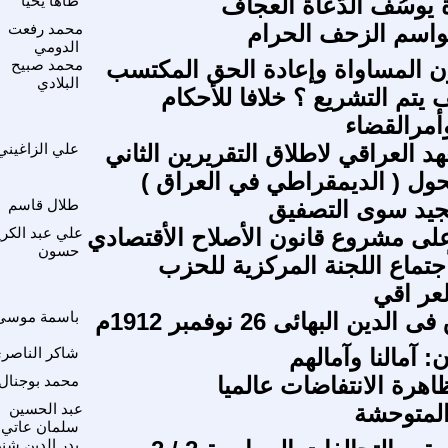
يوسُف الدُّعاة العجاف
طاها يحيا
بمواسم الزحف الحرام
محمد رفعت
الدومي
ن المساواة وإعادة الحق المكتسب
محمد صبيح
البلادي
 يتم التشريع ؟ خلافا للأحكام
أمرالقضاء
د العراقي لاطلاق التقريرين الثاني
علي الزاغيني
تحول ( الديمقراطي في العراق )
جيد سوى التصفيق
طلال قاسم
ى مشروع قانون الأصلاح الأقتصادي
علي عبد الكري
حسون
تماع اللجنة المركزية للحزب
عر اقي
لدين البهائى 26 نوفمبر 1912م
باسمة موسى
: آمالنا وآمالهم
شاكر الناصر
اهرة الانتفاضات عالميا
محمد بوجنال
 المتوحشة
عبد الحسين
سلمان عاتي
بدر الدين شن