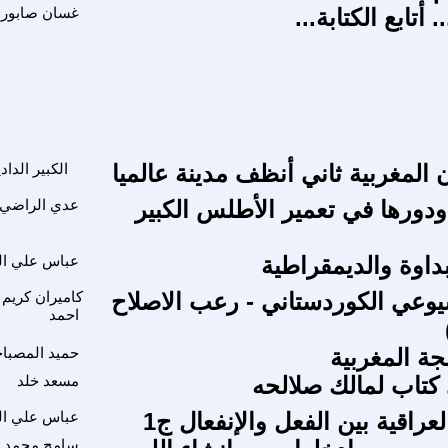
 أتابع الكتابة...
غسان صابور
 المغربية ثاني أنظف مدينة عالميا
الكبير الدا
ورها في تعمير الأطلس الكبير
عدي الراضي
داوة والديمقراطية
عباس علي ال
وعي الكوردستاني - رعب الاصلاح
كاميران كريم
احمد
هجة المغربية
حميد المصبا
كتاب لمالك صلالحه
مسعد خلد
راقية بين الفعل والإنفعال ج1
عباس علي ال
سامح محمد