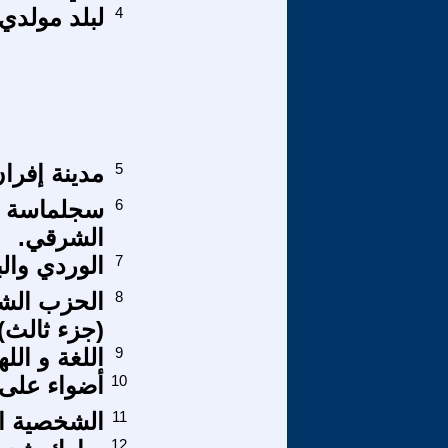
4
لبلد مولدي..
5
مدينة إفران
6
سجلماسة ود
الشرقي.
7
الوردي والب
8
الحزب الشي
(جزء ثالث)
9
اللغة و الل
10
أضواء على 
11
الشخصية الع
12