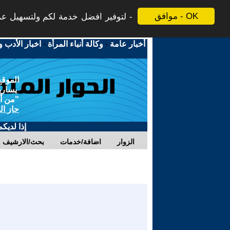
موافق - OK
لتوفير افضل خدمة لكم ولتسهيل عملي
أخبار عامة
-
وكالة أنباء المرأة
-
اخبار الأدب و
الموقع
يسارية
"من أج
حاز ال
إذا لديك
الزوار
اضافة/خدمات
بحث/الارشيف