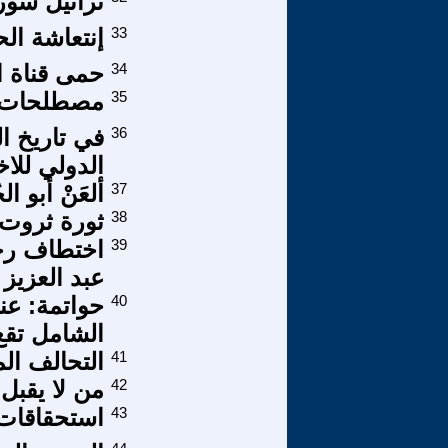
تراتيل سورية
33
إنتعاشة ال
34
حمى قناة ال
35
مصطلحات وأ
36
في تاريخ ال
الدولي للا
37
ألعَنْ أبو ال
38
ثورة ثروت
39
اختطاف رجا
عبد العزيز 
40
حواتمة: عند
الشامل تقع
41
التحالف الم
42
من لا يقبل
43
استحقاقات 