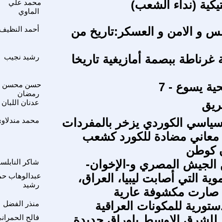
يكية (نداء الشعب)
محمد علي
الماوي
نس و الامن و العسكر:تاريخ من
أحمد النظيف
 غرناطة ببصمة أمازيغية تاريخا
رشيد نجيب
ية يسوع - 7
حسن محسن
رمضان
ريق
عدنان اللبان
ياسي الكوردي يزخر بالمفردات
محمد مندلاو
 معاني مضادة للكورد كشعب
 كوطن
 الجيش المصري و-الإخوان-
شاكر النابلس
موية التي أصابت ليبيا، العراق،
عبدالوهاب حم
رشيد
 صارت مكشوفة عارية
ستورية للمكونات العراقية
منذر الفضل
 للشرق الاوسط باوراق جديدة
فالح الحمران