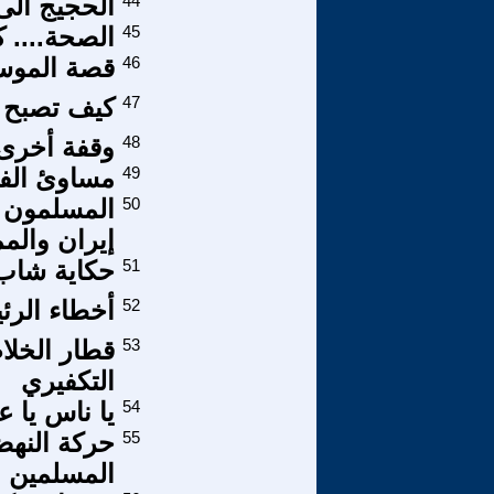
44
الحجيج الى
45
الصحة.... 
46
قصة الموسي
47
كيف تصبح 
48
وقفة أخرى 
49
مساوئ الفي
50
المسلمون و
إيران والمم
51
حكاية شاب 
52
أخطاء الر
53
قطار الخلا
التكفيري
54
يا ناس يا 
55
حركة النهض
المسلمين !