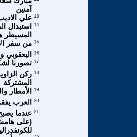
مبارك شعب 
آمنين
13
علي الاديب
14
استبدال ال
المسيطر هو
15
من سفر الإ
16
اليعقوبي و
17
تصورنا لشك
18
ركن الزاوية
المشتركة
19
الأمطار وال
20
العرب يفق
21
عندما يصبح 
(على هامش
للكونفدرال