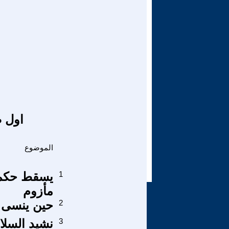
اول ص
الموضوع
1
يسقط حكم 
مأزوم
2
حين ينسى ا
3
نشيد السلا