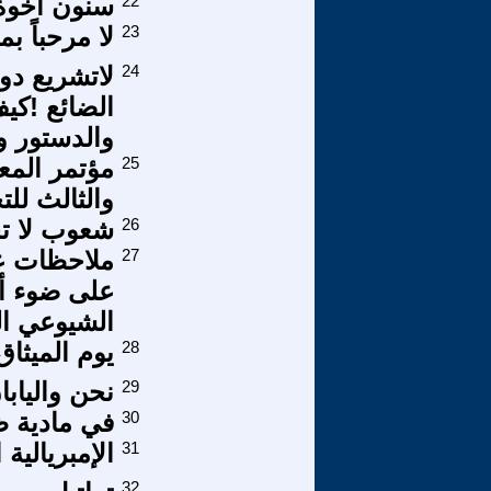
22
سنون أخوة 
23
لا مرحباً 
24
لاتشريع دو
الضائع !كيف
والدستور و
25
مؤتمر المعه
والثالث لل
26
شعوب لا ت
27
ملاحظات عل
على ضوء أج
الشيوعي ال
28
يوم الميثاق فى ا
29
نحن واليابان
30
في مادية ظ
31
الإمبريالية
32