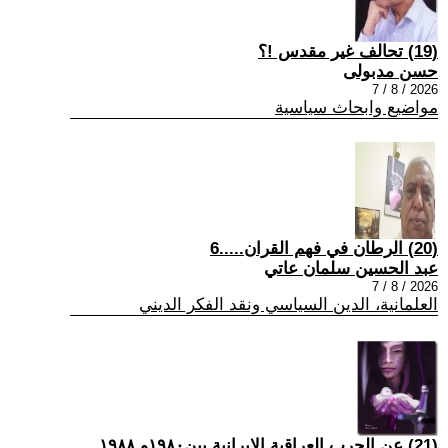
(19) تحالف غير مقدس !؟
حسن مدبولى
2026 / 8 / 7
مواضيع وابحاث سياسية
(20) الرطان في فهم القران.....6
عبد الحسين سلمان عاتي
2026 / 8 / 7
العلمانية، الدين السياسي ونقد الفكر الديني
(21) عن الحرب العراقية الايرانية بين١٩٨٠و ١٩٨٨