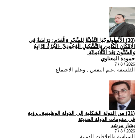
(30) الْأَنْطُولُوجْيَا التِّقْنِيَّةُ لِلسِّحْرِ وَالْعَدَمِ: دِرَاسَةٌ فِي
الْإِمْكَانِ الْكَامِنِ وَالتَّشْكِيلِ الْوُجُودِيِّ -الجُزْءُ الرَّابِعُ
وَالسِّتُّونَ بَعْدَ الثَّلَاثِمِائَةِ-
حمودة المعناوي
2026 / 8 / 7
الفلسفة ,علم النفس , وعلم الاجتماع
(31) من الدولة الشكلية إلى الدولة الوظيفية...رؤية
في مقومات الدولة الحديثة
بشار مرشد
2026 / 8 / 7
السياسة والعلاقات الدولية