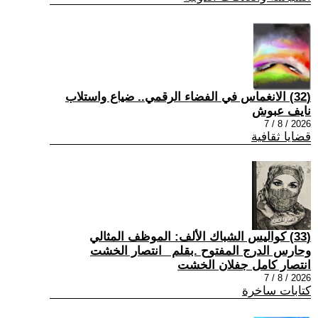
(32) الانغماس في الفضاء الرقمي.. ضياع واستلاب
نايف عبوش
2026 / 8 / 7
قضايا ثقافية
(33) كواليس الشباك الألف: الموظف المثالي
وحارس الدرج المفتوح .بقلم _انتصار الخشت
انتصار كامل جفلان الخشت
2026 / 8 / 7
كتابات ساخرة