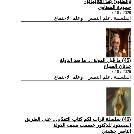
وَالسِّتُّونَ بَعْدَ الثَّلَاثِمِائَةِ-
حمودة المعناوي
2026 / 8 / 7
الفلسفة ,علم النفس , وعلم الاجتماع
(45) ما قبل الدولة ... ما بعد الدولة
عدنان الصباح
2026 / 8 / 7
الفلسفة ,علم النفس , وعلم الاجتماع
(46) سلسلة قرات لكم كتاب التقدّم… على الطريق
المسدود للدكتور عصمت سيف الدولة
الناصر خشيني