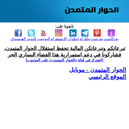
تابعونا على:
بودكاست
بنترست
تيلكرام
لينكدإن
الانستغرام
اليوتيوب
التويتر
الفيسبوك
تبرعاتكم وتبرعاتكن المالية تحفظ استقلال الحوار المتمدن،
فشاركونا في دعم استمرارية هذا الفضاء اليساري الحر
[اشترك في قناة ‫«الحوار المتمدن» على اليوتيوب]
الحوار المتمدن - موبايل
الموقع الرئيسي