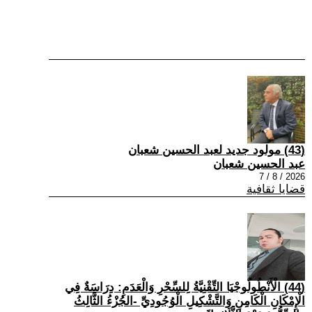
(43) مولود جديد لعبد الحسين شعبان
عبد الحسين شعبان
2026 / 8 / 7
قضايا ثقافية
(44) الْأَنْطُولُوجْيَا التِّقْنِيَّةُ لِلسِّحْرِ وَالْعَدَمِ: دِرَاسَةٌ فِي
الْإِمْكَانِ الْكَامِنِ وَالتَّشْكِيلِ الْوُجُودِيِّ -الجُزْءُ الثَّالِثُ