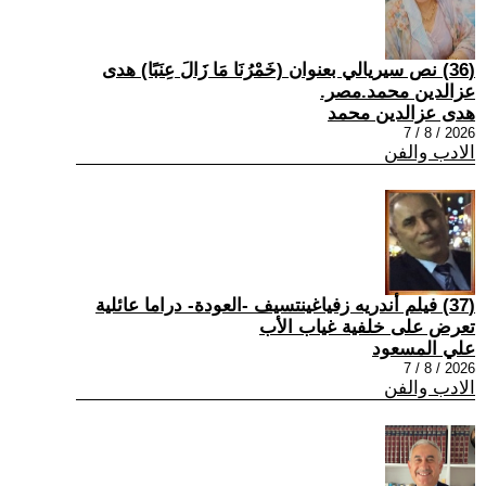
(36) نص سيريالي بعنوان (خَمْرُنَا مَا زَالَ عِنَبًا) هدى
عزالدين محمد.مصر.
هدى عزالدين محمد
2026 / 8 / 7
الادب والفن
(37) فيلم أندريه زفياغينتسيف -العودة- دراما عائلية
تعرض على خلفية غياب الأب
علي المسعود
2026 / 8 / 7
الادب والفن