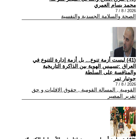
محمد بسام العمري
2026 / 8 / 7
الصحة والسلامة الجسدية والنفسية
(41) ليست أزمة تنوع... بل أزمة إدارة للتنوع في
العراق :تسييس الهوية بين الذاكرة التاريخية
والمنافسة على السلطة
جوتيار تمر
2026 / 8 / 7
القومية , المسالة القومية , حقوق الاقليات و حق
تقرير المصير