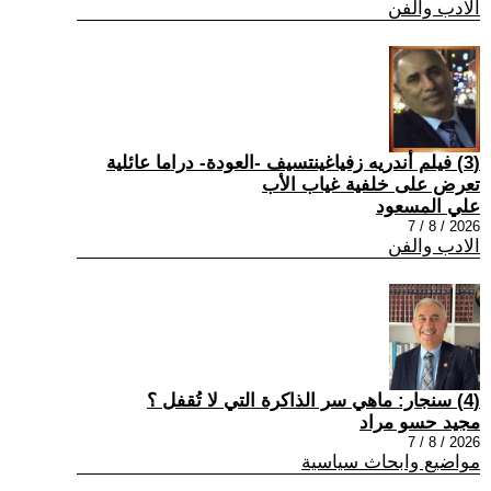
الادب والفن
(3) فيلم أندريه زفياغينتسيف -العودة- دراما عائلية
تعرض على خلفية غياب الأب
علي المسعود
2026 / 8 / 7
الادب والفن
(4) سنجار: ماهي سر الذاكرة التي لا تُقفل ؟
مجيد حسو مراد
2026 / 8 / 7
مواضيع وابحاث سياسية