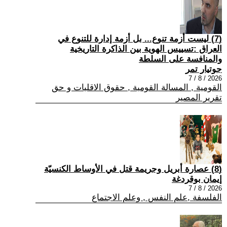
(7) ليست أزمة تنوع... بل أزمة إدارة للتنوع في
العراق :تسييس الهوية بين الذاكرة التاريخية
والمنافسة على السلطة
جوتيار تمر
2026 / 8 / 7
القومية , المسالة القومية , حقوق الاقليات و حق
تقرير المصير
(8) عصارة أبريل وجريمة قتل في الأوساط الكنسيّة
إيمان بوقردغة
2026 / 8 / 7
الفلسفة ,علم النفس , وعلم الاجتماع