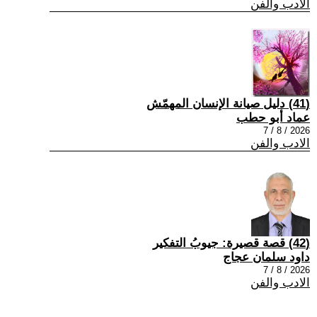
الادب والفن
(41) دليل صيانة الإنسان المهمّش
عماد أبو حطب
2026 / 8 / 7
الادب والفن
(42) قصة قصيرة: جيوبُ التفكير
داود سلمان عجاج
2026 / 8 / 7
الادب والفن