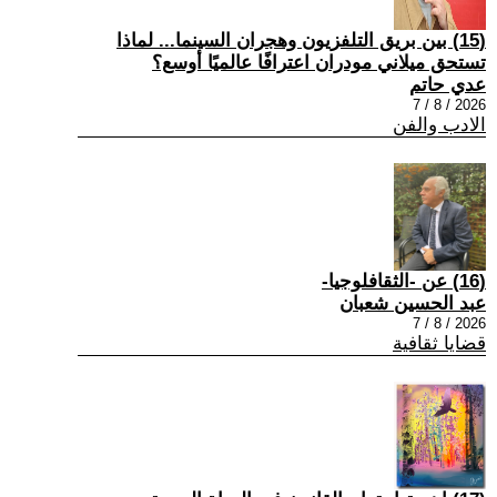
(15) بين بريق التلفزيون وهجران السينما... لماذا
تستحق ميلاني مودران اعترافًا عالميًا أوسع؟
عدي حاتم
2026 / 8 / 7
الادب والفن
(16) عن -الثقافلوجيا-
عبد الحسين شعبان
2026 / 8 / 7
قضايا ثقافية