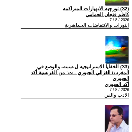
(32) ثورچية الانهيارات المتراكمة
كاظم فنجان الحمامي
2026 / 8 / 7
الثورات والانتفاضات الجماهيرية
(33) الخفايا الاستراتيجية ل-سبتة- والوضع في
المغرب/ الغزالي الجبوري - ت: من الفرنسية أكد
الجبوري
أكد الجبوري
2026 / 8 / 7
الادب والفن