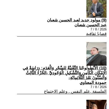
(9) مولود جديد لعبد الحسين شعبان
عبد الحسين شعبان
2026 / 8 / 7
قضايا ثقافية
(10) الْأَنْطُولُوجْيَا التِّقْنِيَّةُ لِلسِّحْرِ وَالْعَدَمِ: دِرَاسَةٌ فِي
الْإِمْكَانِ الْكَامِنِ وَالتَّشْكِيلِ الْوُجُودِيِّ -الجُزْءُ الثَّالِثُ
وَالسِّتُّونَ بَعْدَ الثَّلَاثِمِائَةِ-
حمودة المعناوي
2026 / 8 / 7
الفلسفة ,علم النفس , وعلم الاجتماع