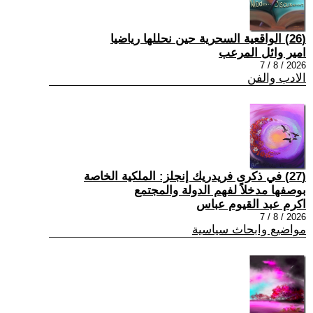
(26) الواقعية السحرية حين نحللها رياضيا
امير وائل المرعب
2026 / 8 / 7
الادب والفن
(27) في ذكرى فريدريك إنجلز: الملكية الخاصة
بوصفها مدخلاً لفهم الدولة والمجتمع
اكرم عبد القيوم عباس
2026 / 8 / 7
مواضيع وابحاث سياسية