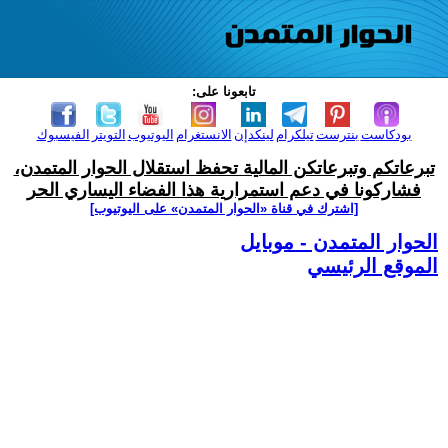
تابعونا على:
بودكاست
بنترست
تيلكرام
لينكدإن
الانستغرام
اليوتيوب
التويتر
الفيسبوك
تبرعاتكم وتبرعاتكن المالية تحفظ استقلال الحوار المتمدن،
فشاركونا في دعم استمرارية هذا الفضاء اليساري الحر
[اشترك في قناة ‫«الحوار المتمدن» على اليوتيوب]
الحوار المتمدن - موبايل
الموقع الرئيسي