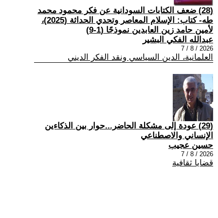
(28) ضعف الكتابات السودانية عن فكر محمود محمد
طه- كتاب: الإسلام المعاصر وتحدي الحداثة (2025)،
لأمين حامد زين العابدين نموذجًا (1-9)
عبدالله الفكي البشير
2026 / 8 / 7
العلمانية، الدين السياسي ونقد الفكر الديني
(29) عودة إلى مشكلة الحاضر...حوار بين الذكاءين
الإنساني والاصطناعي
حسين عجيب
2026 / 8 / 7
قضايا ثقافية