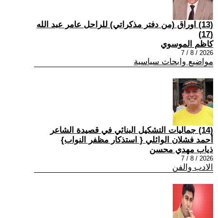
(13) اوراق (من دفتر مذكراتي) للراحل عامر عبد الله
(17)
كاظم الموسوي
2026 / 8 / 7
مواضيع وابحاث سياسية
(14) جماليات التشكيل البنائي في قصيدة الشاعر
أحمد فشلان الوائلي { استذكار مظفر النواب}
ذياب مهدي محسن
2026 / 8 / 7
الادب والفن