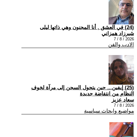
(24) في العشق , أنا المجنون وهي ذاتها ليلى
شيرزاد همزاني
2026 / 8 / 7
الادب والفن
(25) إيفين... حين يتحول السجن إلى مرآة لخوف
النظام من انتفاضة جديدة
سعاد عزيز
2026 / 8 / 7
مواضيع وابحاث سياسية