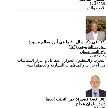
2026 / 8 / 7
الادب والفن
(37) في ذكراه ال ٨٠ ما هي أبرز معالم مسيرة
الحزب الشيوعي (1/2)
تاج السر عثمان
2026 / 8 / 7
التحزب والتنظيم , الحوار , التفاعل و اقرار السياسات
في الاحزاب والمنظمات اليسارية والديمقراطية
(38) قصة قصيرة: حين انحنت العصا
داود سلمان عجاج