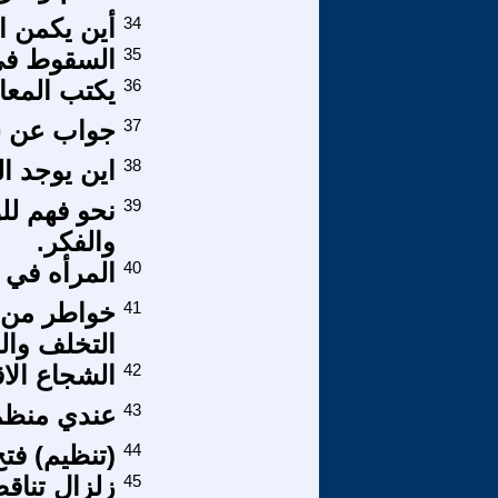
34
أين يكمن ا
35
السقوط في
36
يكتب المعا
37
جواب عن سؤ
38
اين يوجد ال
39
نحو فهم للو
والفكر.
40
المرأه في ا
41
خواطر من و
التخلف والر
42
الشجاع الا
43
عندي منظم
44
(تنظيم) فت
45
زلزال تناق