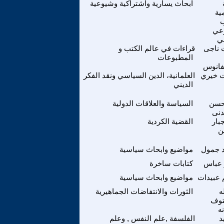
ابحاث يسارية واشتراكية وشيوعية
مية
عي
ني
ناجى
قراءات في عالم الكتب و
المطبوعات
انوس
 خيري
العلمانية، الدين السياسي ونقد الفكر
الديني
حسن
السياسة والعلاقات الدولية
دنى
بار
القضية الكردية
ن
 جمول
مواضيع وابحاث سياسية
 عباس
كتابات ساخرة
 عبيدات
مواضيع وابحاث سياسية
ه
الثورات والانتفاضات الجماهيرية
توف
ه
د
الفلسفة ,علم النفس , وعلم