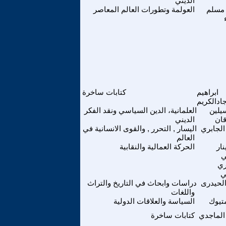
الديني
مسلم
العولمة وتطورات العالم المعاصر
ابراهيم
كتابات ساخرة
ادالكريم
يلين
العلمانية، الدين السياسي ونقد الفكر
قان
الديني
الجابري
اليسار , التحرر , والقوى الانسانية في
العالم
ار
الحركة العمالية والنقابية
ي
ري
ي
الحيدرى
دراسات وابحاث في التاريخ والتراث
واللغات
تيوك
السياسة والعلاقات الدولية
الماجدي
كتابات ساخرة