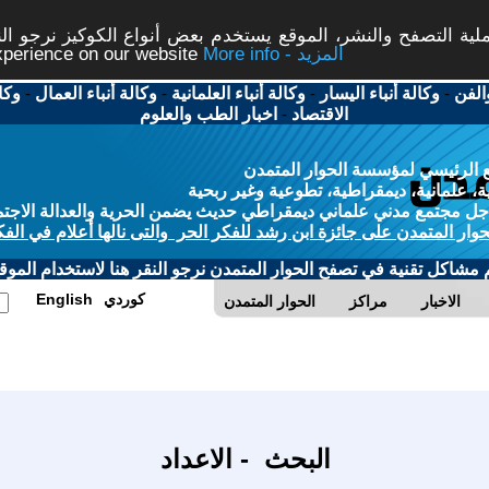
ة التصفح والنشر، الموقع يستخدم بعض أنواع الكوكيز نرجو النق
More info - المزيد
experience on our website
الفن
-
وكالة أنباء اليسار
-
وكالة أنباء العلمانية
-
وكالة أنباء العمال
-
وكا
الاقتصاد
-
اخبار الطب والعلوم
 الرئيسي لمؤسسة الحوار المتمدن
، علمانية، ديمقراطية، تطوعية وغير ربحية
ل مجتمع مدني علماني ديمقراطي حديث يضمن الحرية والعدالة الاجتم
حوار المتمدن على جائزة ابن رشد للفكر الحر والتى نالها أعلام في الفك
م مشاكل تقنية في تصفح الحوار المتمدن نرجو النقر هنا لاستخدام الموقع
كوردي
English
الاخبار
مراكز
الحوار المتمدن
البحث - الاعداد