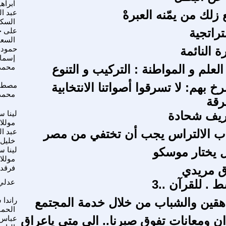
ابراه
زلك من يمّنه العبرهْ
عبد ال
السك
تراتجية
على 
السع
ة النائمة
حمودة
إسما
لعلم و المواطنة : التركيب و التنوع
محمد
رخ بهم: لا تسرقوا أصواتنا الانتخابية
مصطف
محمد
رقة
يف شحادة
لينا س
موللا
ب الالتراس يجب أن تختفي من مصر
عبد ال
خليل 
 يختار موسكو
لينا س
موللا
ق مريدي
فرقد 
ط . للقرآن ..3
عدلي
اهقين والشباب من خلال خدمة المجتمع
راندا
الحم
زان ومعانات تفوق صبرنا.. الى متى ياعراق
عباس 