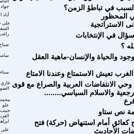
الناص
لسبب في تباطؤ الزمن؟
جواد 
 المحظور
أياد 
نى الاستراتجية
على 
السع
ال في الإنتخابات
راغب 
له ؟
صباح 
جود والحياة والإنسان-ماهية العقل
سامى
لغرب تعيش الاستمتاع وعندنا الامتاع
سناء 
حي الانتفاضات العربية والصراع مع قوى
غازي
الصور
جعية والاسلام السياسي........
قرع
محمد 
علو
ة نص ستاو
حبيب
العرب
ح كعائق أمام استنهاض (حركة) فتح
ابراه
ضات الأحاديث
علي 