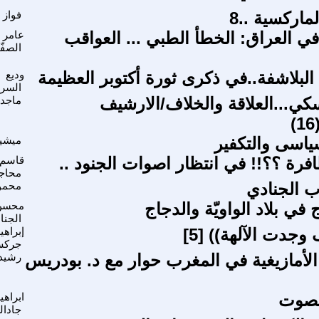
ماركسية ..8
فواز 
 العراق: الخطأ الطبي ... العواقب
عامر 
الصفّ
بلاشفة..في ذكرى ثورة أكتوبر العظيمة
وديع
السر
سكي...العلاقة والخلاف/الارشيف
ماجد
سياسى والتكفير
ميشي
افرة ؟؟!! في انتظار اصوات الجنود ..
قاسم
محاج
 الجنادي
محمود
 في بلاد الواويّة والدجاج
محسن 
الجنا
وجدت الآلهة)) [5]
إبراهي
جرك
الأمازيغية في المغرب حوار مع د. بودريس
رشيد
لصوت
ابراهي
جادال