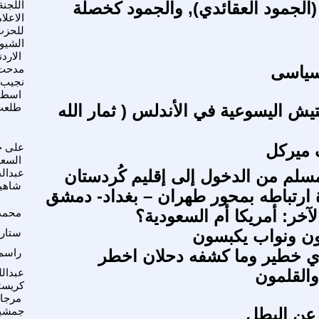
 (الجمود العقائدي), والجمود كخصلة
اللجنة
الاعلا
للحزب
الشيو
الارد
سياسى
مدحت 
نجيب
اسطف
تيش اليسوعية في الأندلس ( ثمار الله
طلعت
 ميركل
على 
السع
سلم من الدخول إلى إقليم كُردستان
عبدالج
شاهي
ارتباطه بمحور طهران – بغداد- دمشق
آخر: أمريكا أم السعودية؟
محمد
ون ونواب يكبسون
ستار
ري خطير وما كشفه دحلان اخطر
راسم
لقلمون
عبدالل
كريس
مرجان
 عن البطل
جمشي