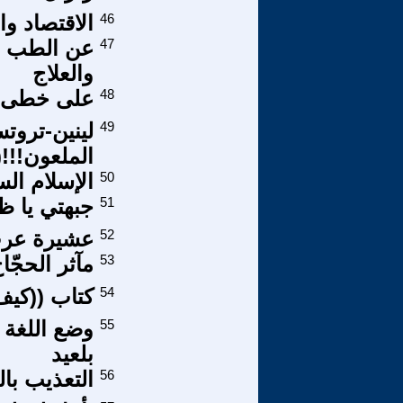
46
الاقتصاد وال
47
عن الطب في
والعلاج
48
على خطى ال
49
لينين-تروت
الملعون!!!(16)
50
الإسلام ال
51
جبهتي يا ظ
52
عشيرة عرب
53
مآثر الحجّاج
54
كتاب ((كيف 
55
وضع اللغة 
بلعيد
56
التعذيب با