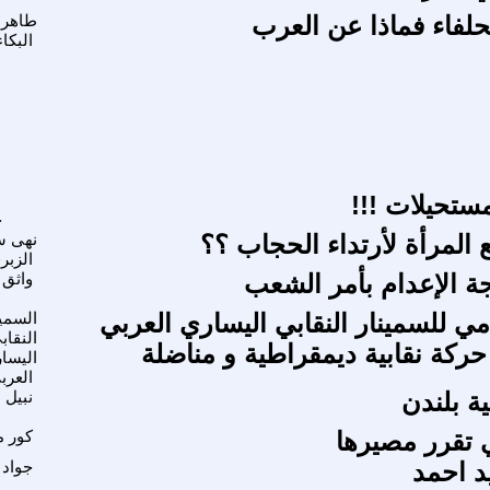
حلفاء فماذا عن العرب
طاهر 
البكاء
مستحيلات !!!
ج
 المرأة لأرتداء الحجاب ؟؟
نهى س
الزبر
 الإعدام بأمر الشعب
واثق 
امي للسمينار النقابي اليساري العربي
السمين
النقاب
حركة نقابية ديمقراطية و مناضلة
اليسا
العرب
ة بلندن
نبيل 
 تقرر مصيرها
كور م
د احمد
جواد 