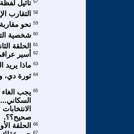
57
تأثيل لفظة
58
التقارب ال
59
نحو مقاربة 
60
شخصية التو
61
الحلقة الثانية
62
أسير عراقي
63
ماذا يريد ا
64
ثورة دي، ول
65
يجب الغاء ك
السكاني...
صحيح؟؟.
66
الحلقة الأولى
67
حرر عقلك 