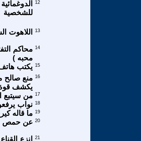
12
الدوغمائية
للشخصية
13
اللاهوت ال
14
محاكم التف
محبه )
15
يكتب هاتف
16
منع صالح م
يكشف قوة 
17
من سيتبع ال
18
نواب يرفع
19
ما قاله كي
20
عن حمص وا
21
انزع القناع