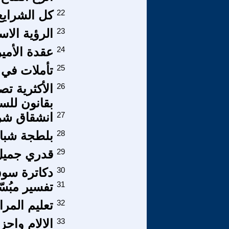
22
كل الشرايع 
23
الرؤية الاس
24
عقدة الأمير
25
تأملات في ا
26
الأكثرية تص
بقانون للس
27
انشقاق شر
28
بلطجة شبا
29
قدري جميل
30
دكاترة سو
31
تفسير مبُسّ
32
تعليم المر
33
الالام واح