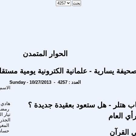
الحوار المتمدن
حيفة يسارية - علمانية الكترونية يومية مستقل
Sunday - 10/27/2013 - العدد : 4257
الاسم
 هتلر - هل ستعود بعقيدة جديدة ؟
هادي 
رمضا
رأي العام
تيار ال
الجذر
المغر
ي القرآن
حسان 