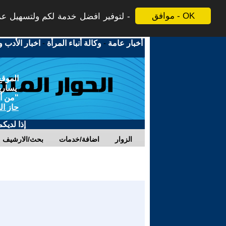
موافق - OK
لتوفير افضل خدمة لكم ولتسهيل عملي
أخبار عامة
-
وكالة أنباء المرأة
-
اخبار الأدب و
الموقع
يسارية
"من أج
حاز ال
إذا لديك
الزوار
اضافة/خدمات
بحث/الارشيف