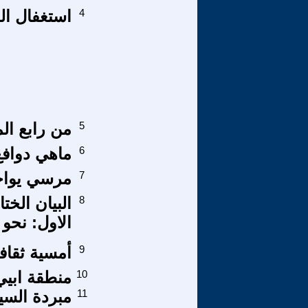
4
استغفال ال
5
من رابع ال
6
ماهي دوافع
7
مرسي يواجة
8
البيان الخت
الاول: نحو 
9
أمسية ثقافي
10
منطقة ابيي
11
مبردة السي