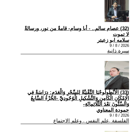
(32) عصام سالم.. - أبا وسام- قامةٌ من نور، ورسالةٌ
لا تموت
سلامه ابو زعيتر
2026 / 8 / 9
سيرة ذاتية
(33) الْأَنْطُولُوجْيَا التِّقْنِيَّةُ لِلسِّحْرِ وَالْعَدَمِ: دِرَاسَةٌ فِي
الْإِمْكَانِ الْكَامِنِ وَالتَّشْكِيلِ الْوُجُودِيِّ -الجُزْءُ السَّابِعُ
وَالسِّتُّونَ بَعْدَ الثَّلَاثِمِائَةِ-
حمودة المعناوي
2026 / 8 / 9
الفلسفة ,علم النفس , وعلم الاجتماع