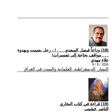
(18) وداعاً فيصل السعدي . . . ! ، رحل بصمت وبهدوء
. . . مواقف بحاجة إلى تفسيرات!
علاء مهدي
2026 / 8 / 9
اليسار ,الديمقراطية, العلمانية والتمدن في العراق
(19) قراءة في كتاب البخاري
الناصر خشيني