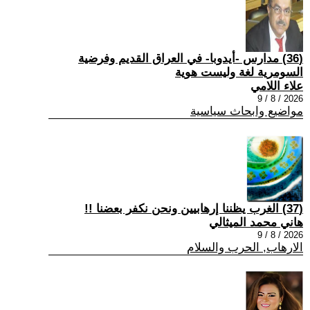
(36) مدارس -أيدوبا- في العراق القديم وفرضية
السومرية لغة وليست هوية
علاء اللامي
2026 / 8 / 9
مواضيع وابحاث سياسية
(37) الغرب يظننا إرهابيين ونحن نكفر بعضنا !!
هاني محمد الميثالي
2026 / 8 / 9
الارهاب, الحرب والسلام