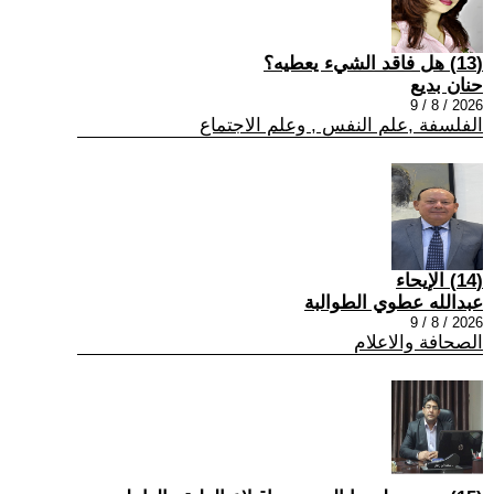
(13) هل فاقد الشيء يعطيه؟
حنان بديع
2026 / 8 / 9
الفلسفة ,علم النفس , وعلم الاجتماع
(14) الإيحاء
عبدالله عطوي الطوالبة
2026 / 8 / 9
الصحافة والاعلام