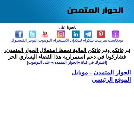
تابعونا على:
بودكاست
بنترست
تيلكرام
لينكدإن
الانستغرام
اليوتيوب
التويتر
الفيسبوك
تبرعاتكم وتبرعاتكن المالية تحفظ استقلال الحوار المتمدن،
فشاركونا في دعم استمرارية هذا الفضاء اليساري الحر
[اشترك في قناة ‫«الحوار المتمدن» على اليوتيوب]
الحوار المتمدن - موبايل
الموقع الرئيسي