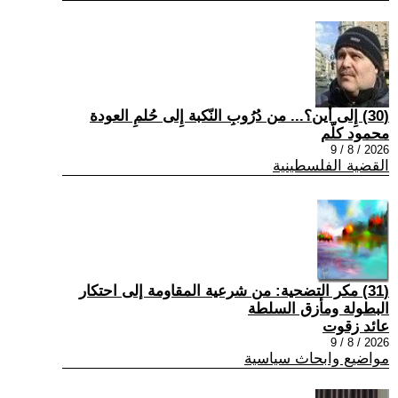
(30) إِلى أين؟... من دُرُوبِ النّكبة إِلى حُلمِ العودة
محمود كلّم
2026 / 8 / 9
القضية الفلسطينية
(31) مكر التضحية: من شرعية المقاومة إلى احتكار
البطولة ومأزق السلطة
عائد زقوت
2026 / 8 / 9
مواضيع وابحاث سياسية