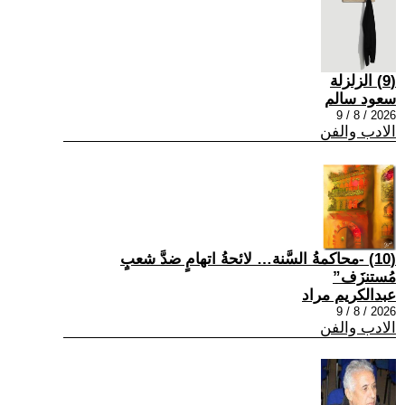
(9) الزلزلة
سعود سالم
2026 / 8 / 9
الادب والفن
(10) -محاكمةُ السَّنة… لائحةُ اتهامٍ ضدَّ شعبٍ
مُستنزَف”
عبدالكريم مراد
2026 / 8 / 9
الادب والفن