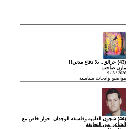
(43) حرائق.. بلا دفاع مدني!!
مازن صاحب
2026 / 8 / 9
مواضيع وابحاث سياسية
(44) شجون العامية وفلسفة الوجدان: حوار خاص مع
الشاعر يس النحايفة