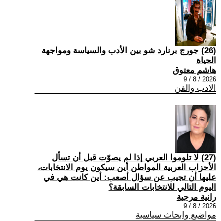
(26) جورج برنارد شو بين الأدب والسياسة ومواجهة
الحياة
هاشم معتوق
2026 / 8 / 9
الادب والفن
(27) لا تلوموا العربي إذا لم يصوّت قبل أن تسأل
الأحزاب العربية المواطن أين سيكون يوم الانتخابات،
عليها أن تجيب عن سؤال أصعب: أين كانت هي في
اليوم التالي للانتخابات السابقة؟
رانية مرجية
2026 / 8 / 9
مواضيع وابحاث سياسية