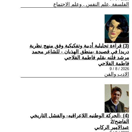
الفلسفة ,علم النفس , وعلم الاجتماع
(3) قراءة تحليلية أدبية وتفكيكية وفق منهج نظرية
دريدا في قصيدة -منطق الهذيان - للشاعر محمد
مرشد فلنه بقلم فاطمة الفلاحي
فاطمة الفلاحي
2026 / 8 / 9
الادب والفن
(4) -الحركة الوطنيه اللاعراقيه- والفشل التاريخي
الفاضح/2
عبدالامير الركابي