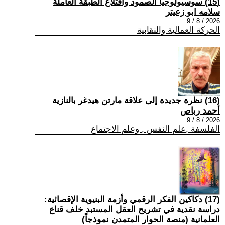
(15) سوسيولوجيا الصمود واقتلاع الطبقة العاملة
سلامه ابو زعيتر
2026 / 8 / 9
الحركة العمالية والنقابية
(16) نظرة جديدة إلى علاقة مارتن هيدغر بالنازية
أحمد رباص
2026 / 8 / 9
الفلسفة ,علم النفس , وعلم الاجتماع
(17) دكاكين الفكر الرقمي وأزمة البنيوية الإقصائية:
دراسة نقدية في تشريح العقل المستبد خلف قناع
العلمانية (منصة الحوار المتمدن نموذجاً)