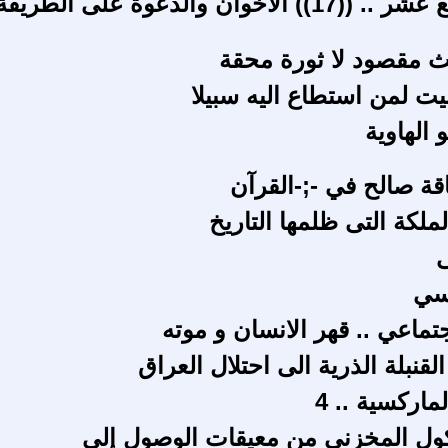
الجزءالسابع عشر .. ((17)) الاخوان والدعوة على الطريقة
ث مقصود لا ثورة محقة
يت لمن استطاع اليه سبيلا
الهاوية
ناقة صالح في‏ -;-القرآن
ملكة التى ظلمها التاريخ
ى
سي
تماعي .. قهر الانسان و موته
قنبلة الذرية الى احتلال العراق
ماركسية .. 4
كول المخزني من معيقات الوصول إلى