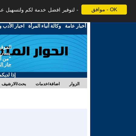
موافق - OK
لتوفير افضل خدمة لكم ولتسهيل عملي
أخبار عامة
-
وكالة أنباء المرأة
-
اخبار الأدب و
الموقع
يسارية
"من أج
حاز ال
إذا لديك
الزوار
اضافة/خدمات
بحث/الارشيف