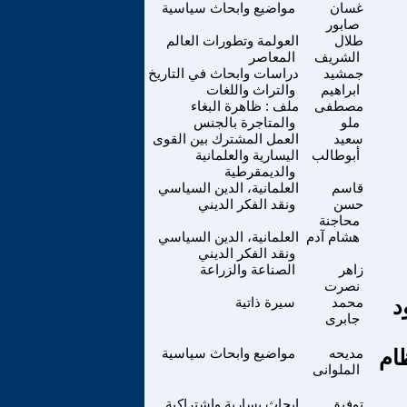
غسان
مواضيع وابحاث سياسية
صابور
طلال
العولمة وتطورات العالم
الشريف
المعاصر
جمشيد
دراسات وابحاث في التاريخ
ابراهيم
والتراث واللغات
مصطفى
ملف : ظاهرة البغاء
ملو
والمتاجرة بالجنس
سعيد
العمل المشترك بين القوى
أبوطالب
اليسارية والعلمانية
والديمقرطية
قاسم
العلمانية، الدين السياسي
حسن
ونقد الفكر الديني
محاجنة
هشام آدم
العلمانية، الدين السياسي
ونقد الفكر الديني
زاهر
الصناعة والزراعة
نصرت
د
محمد
سيرة ذاتية
جابرى
ام
مديحه
مواضيع وابحاث سياسية
الملوانى
توفيق
ابحاث يسارية واشتراكية