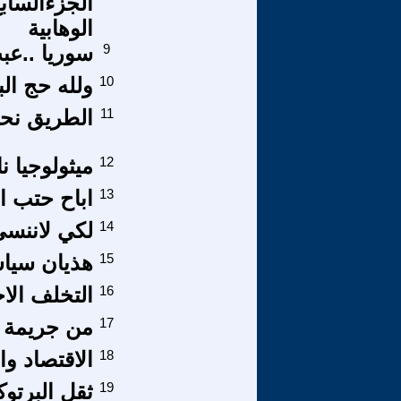
الوهابية
9
سوريا ..عب
10
ولله حج الب
11
الطريق نحو 
12
ميثولوجيا ‬
13
اباح حتب ال
14
لكي لاننس
15
هذيان سيا
16
التخلف الاج
17
من جريمة ال
18
الاقتصاد وال
19
ثقل البرتو