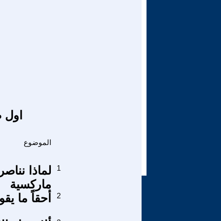
اول ص
الموضوع
1
ماركسية
2
أحقاً ما يق