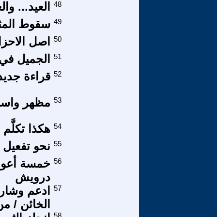
48
العيد... وا
49
سقوط المثل
50
اصل الاحزاب
51
الجميل في 
52
قراءة جديد
53
مظهر واسلا
54
هكذا تكلَّم ي
55
نحو تفعيل 
56
خمسة أعوام
درويش
57
ادعم وشارك
الخائن / م
58