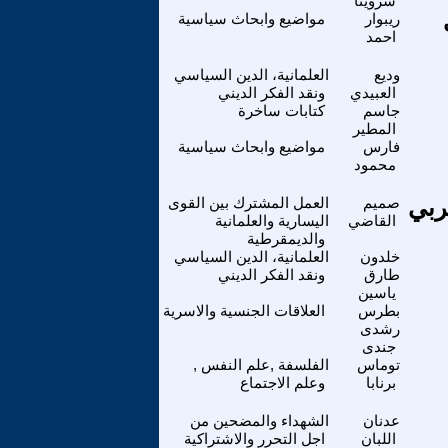
شروينا
ريبوار
مواضيع وابحاث سياسية
احمد
وديع
العلمانية، الدين السياسي
العبيدي
ونقد الفكر الديني
جاسم
كتابات ساخرة
المطير
فارس
مواضيع وابحاث سياسية
محمود
ربي
صميم
العمل المشترك بين القوى
القاضي
اليسارية والعلمانية
والديمقرطية
خلدون
العلمانية، الدين السياسي
طارق
ونقد الفكر الديني
ياسين
بطرس
العلاقات الجنسية والاسرية
رشدى
جندى
توماس
الفلسفة ,علم النفس ,
برنابا
وعلم الاجتماع
عدنان
الشهداء والمضحين من
اللبان
اجل التحرر والاشتراكية