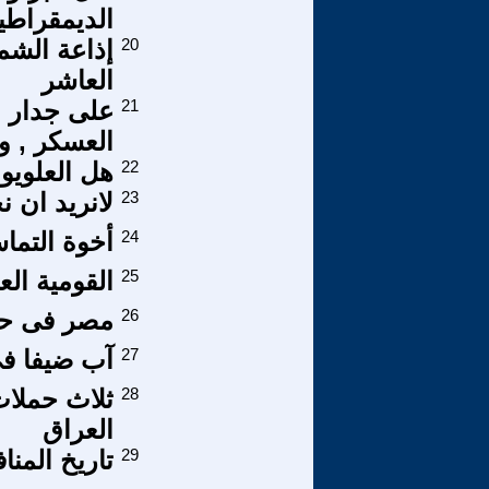
الديمقراطي
20
إذاعة الشم
العاشر
21
العسكر , وت
22
هل العلويون
23
لانريد ان 
24
أخوة التما
25
القومية الع
26
مصر فى حا
27
آب ضيفا ف
28
ثلاث حملا
العراق
29
تاريخ المنا