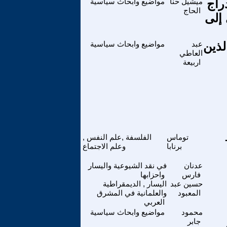
راج
ميشيل حنا
مواضيع وابحاث سياسية
الحاج
 إلى
لذين
عبد
مواضيع وابحاث سياسية
العاطي
اربيعة
مان – 10 –
توماس
الفلسفة ,علم النفس ,
برنابا
وعلم الاجتماع
عدنان
في نقد الشيوعية واليسار
فارس
واحزابها
حسين عبد
اليسار , الديمقراطية
المعبود
والعلمانية في المشرق
العربي
محمود
مواضيع وابحاث سياسية
جابر