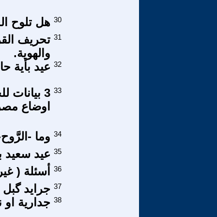
30
هل تلوح ال
31
تحريف القر
والهوية.
32
عيد بأية ح
33
3 بيانات 
اوضاع مصر
34
وما -الرَّوح-
35
عيد سعيد بم
36
أسئلة ( غير
37
جرايد گبل 54
38
جدارية او