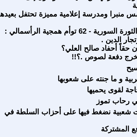
ة
س منبرا ومدرسة إعلامية مميزة تحتفل بعيدها
على جدار الثورة السورية - 62 توأم همجية الرأسمالي :
جار الدين .
 حقاً أحفاد صالح العلي؟
نخرج دفعة لصوص .؟!!
سيح
ربية و ما جنته على شعوبها
جة لقوى يحميها
ي رحاب تموز
ت شعبية نضغط فيها على أحزاب السلطة في
فع المشتركة