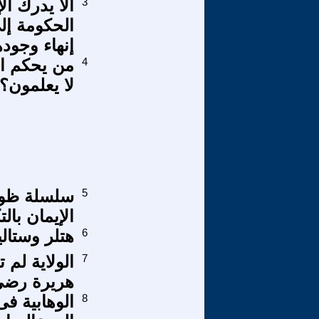
3
ألا يدرك ا
الحكومة إلى
إنهاء وجود
4
من يحكم ال
لا يعلمون؟
5
الإيمان بالتكلم بال
6
هتلر وستال
7
الولاية لم
هريرة رضي 
8
الوهابية فى