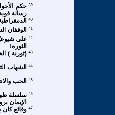
39
حكم الأخوان
رسالة قوية
40
الدمقراطية 
41
الوقفان ال
42
على شيوعيّ
الثورة!
43
(ثورنة ) ا
44
الشهاب الث
45
الحب والان
46
الإيمان بروح
47
وقائع كان 