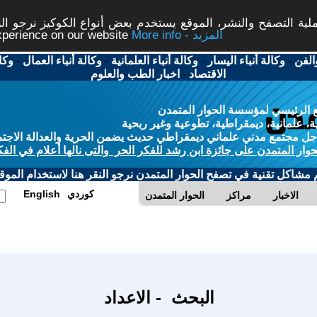
ة التصفح والنشر، الموقع يستخدم بعض أنواع الكوكيز نرجو النق
More info - المزيد
experience on our website
الفن
-
وكالة أنباء اليسار
-
وكالة أنباء العلمانية
-
وكالة أنباء العمال
-
وكا
الاقتصاد
-
اخبار الطب والعلوم
 الرئيسي لمؤسسة الحوار المتمدن
، علمانية، ديمقراطية، تطوعية وغير ربحية
ل مجتمع مدني علماني ديمقراطي حديث يضمن الحرية والعدالة الاجتم
حوار المتمدن على جائزة ابن رشد للفكر الحر والتى نالها أعلام في الفك
م مشاكل تقنية في تصفح الحوار المتمدن نرجو النقر هنا لاستخدام الموقع
كوردي
English
الاخبار
مراكز
الحوار المتمدن
البحث - الاعداد