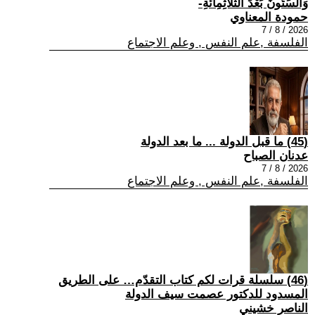
وَالسِّتُّونَ بَعْدَ الثَّلَاثِمِائَةِ-
حمودة المعناوي
2026 / 8 / 7
الفلسفة ,علم النفس , وعلم الاجتماع
(45) ما قبل الدولة ... ما بعد الدولة
عدنان الصباح
2026 / 8 / 7
الفلسفة ,علم النفس , وعلم الاجتماع
(46) سلسلة قرات لكم كتاب التقدّم… على الطريق
المسدود للدكتور عصمت سيف الدولة
الناصر خشيني