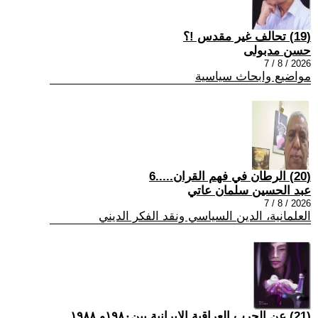
(19) تحالف غير مقدس !؟
حسن مدبولى
2026 / 8 / 7
مواضيع وابحاث سياسية
(20) الرطان في فهم القران.....6
عبد الحسين سلمان عاتي
2026 / 8 / 7
العلمانية، الدين السياسي ونقد الفكر الديني
(21) عن الحرب العراقية الايرانية بين١٩٨٠و ١٩٨٨