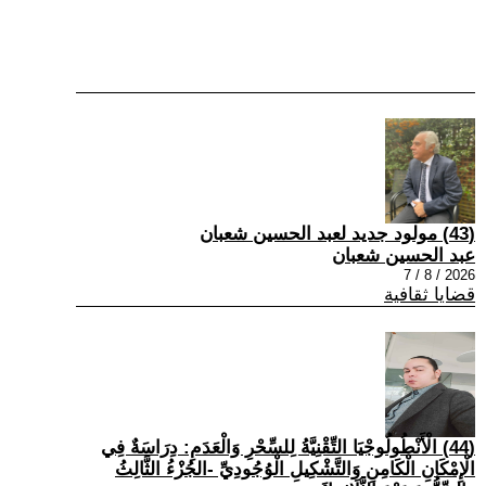
(43) مولود جديد لعبد الحسين شعبان
عبد الحسين شعبان
2026 / 8 / 7
قضايا ثقافية
(44) الْأَنْطُولُوجْيَا التِّقْنِيَّةُ لِلسِّحْرِ وَالْعَدَمِ: دِرَاسَةٌ فِي
الْإِمْكَانِ الْكَامِنِ وَالتَّشْكِيلِ الْوُجُودِيِّ -الجُزْءُ الثَّالِثُ