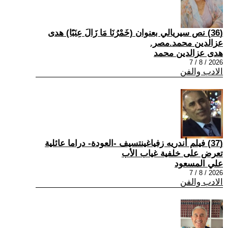
(36) نص سيريالي بعنوان (خَمْرُنَا مَا زَالَ عِنَبًا) هدى
عزالدين محمد.مصر.
هدى عزالدين محمد
2026 / 8 / 7
الادب والفن
(37) فيلم أندريه زفياغينتسيف -العودة- دراما عائلية
تعرض على خلفية غياب الأب
علي المسعود
2026 / 8 / 7
الادب والفن