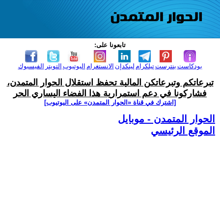
تابعونا على:
بودكاست
بنترست
تيلكرام
لينكدإن
الانستغرام
اليوتيوب
التويتر
الفيسبوك
تبرعاتكم وتبرعاتكن المالية تحفظ استقلال الحوار المتمدن،
فشاركونا في دعم استمرارية هذا الفضاء اليساري الحر
[اشترك في قناة ‫«الحوار المتمدن» على اليوتيوب]
الحوار المتمدن - موبايل
الموقع الرئيسي