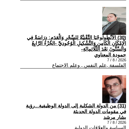
(30) الْأَنْطُولُوجْيَا التِّقْنِيَّةُ لِلسِّحْرِ وَالْعَدَمِ: دِرَاسَةٌ فِي
الْإِمْكَانِ الْكَامِنِ وَالتَّشْكِيلِ الْوُجُودِيِّ -الجُزْءُ الرَّابِعُ
وَالسِّتُّونَ بَعْدَ الثَّلَاثِمِائَةِ-
حمودة المعناوي
2026 / 8 / 7
الفلسفة ,علم النفس , وعلم الاجتماع
(31) من الدولة الشكلية إلى الدولة الوظيفية...رؤية
في مقومات الدولة الحديثة
بشار مرشد
2026 / 8 / 7
السياسة والعلاقات الدولية