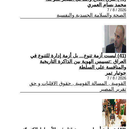
محمد بسام العمري
2026 / 8 / 7
الصحة والسلامة الجسدية والنفسية
(41) ليست أزمة تنوع... بل أزمة إدارة للتنوع في
العراق :تسييس الهوية بين الذاكرة التاريخية
والمنافسة على السلطة
جوتيار تمر
2026 / 8 / 7
القومية , المسالة القومية , حقوق الاقليات و حق
تقرير المصير