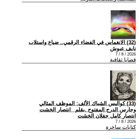
(32) الانغماس في الفضاء الرقمي.. ضياع واستلاب
نايف عبوش
2026 / 8 / 7
قضايا ثقافية
(33) كواليس الشباك الألف: الموظف المثالي
وحارس الدرج المفتوح .بقلم _انتصار الخشت
انتصار كامل جفلان الخشت
2026 / 8 / 7
كتابات ساخرة