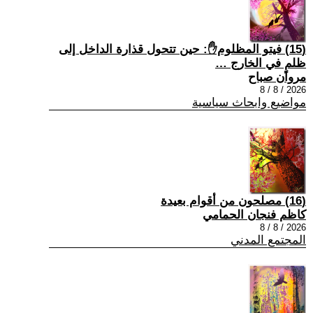
(15) فيتو المظلوم✋: حين تتحول قذارة الداخل إلى
ظلمٍ في الخارج …
مروان صباح
2026 / 8 / 8
مواضيع وابحاث سياسية
(16) مصلحون من أقوام بعيدة
كاظم فنجان الحمامي
2026 / 8 / 8
المجتمع المدني