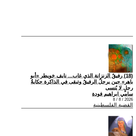
(18) رفيقُ الزنزانة الذي غاب... نايف خويطر «أبو
باهر» حين يرحلُ الرفيقُ وتبقى في الذاكرة حكايةُ
رجلٍ لا يُنسى
سامي ابراهيم فودة
2026 / 8 / 8
القضية الفلسطينية