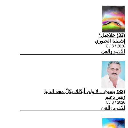
(32) خلاخيل*
إشبيليا الجبوري
2026 / 8 / 8
الادب والفن
(33) يسوع... لا ولن أبدّلك بكلّ مجد الدنيا
زهير دعيم
2026 / 8 / 8
الادب والفن