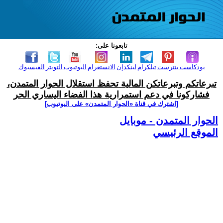
تابعونا على:
بودكاست
بنترست
تيلكرام
لينكدإن
الانستغرام
اليوتيوب
التويتر
الفيسبوك
تبرعاتكم وتبرعاتكن المالية تحفظ استقلال الحوار المتمدن،
فشاركونا في دعم استمرارية هذا الفضاء اليساري الحر
[اشترك في قناة ‫«الحوار المتمدن» على اليوتيوب]
الحوار المتمدن - موبايل
الموقع الرئيسي