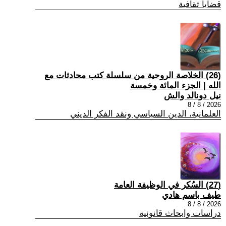
قضايا ثقافية
(26) الخلاصة الروحية من سلسلة كتب محادثات مع
الله | الجزء المائة وخمسة
نيل دونالد والش
2026 / 8 / 8
العلمانية، الدين السياسي ونقد الفكر الديني
(27) السُكر في الوظيفة العامة
طيف باسم هادي
2026 / 8 / 8
دراسات وابحاث قانونية