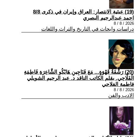
(19) عبثية الانتصار: العراق وإيران في ذكرى 8/8
احمد عبدالرحيم البصري
2026 / 8 / 8
دراسات وابحاث في التاريخ والتراث واللغات
(20) رَشْفَةُ قَهْوَةٍ... مَعَ فَنَاجِينِ هَايْكُو الشَّاعِرَةِ فَاطِمَةِ
الْفَلَّاحِي. بقلم الكاتب الناقد د. عبد الرحيم الشويلي
فاطمة الفلاحي
2026 / 8 / 8
الادب والفن