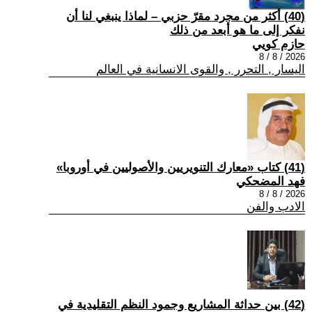
(40) أكثر من مجرد مقرّ حزبي – لماذا ينبغي لنا أن
نفكر إلى ما هو أبعد من ذلك
حازم كويي
2026 / 8 / 8
اليسار , التحرر , والقوى الانسانية في العالم
(41) كتاب «معارك التنويريين والأصوليين في أوروبا»
فهد المضحكي
2026 / 8 / 8
الادب والفن
(42) بين حداثة المشاريع وجمود النظم التقليدية في