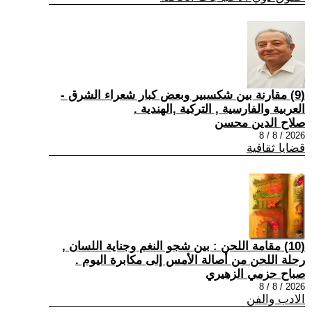
(9) مقارنة بين شكسبير وبعض كبار شعراء الشرق -
العربية والفارسية , التركية ,الهندية .
صلاح الدين محسن
2026 / 8 / 8
قضايا ثقافية
(10) مقامة اللحن : بين شجو النغم وجناية اللسان ,
رحلة اللحن من أصالة الأمس إلى مكابرة اليوم .
صباح حزمي الزهيري
2026 / 8 / 8
الادب والفن