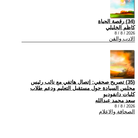
(34) رقصة الحياة
كاظم الخليلي
2026 / 8 / 8
الادب والفن
(35) تصريح صحفي: إتصال هاتفي مع نائب رئيس
مجلس السيادة حول مستقبل التعليم ودعم طلاب
كليات دانفوديو
سعد محمد عبدالله
2026 / 8 / 8
الصحافة والاعلام