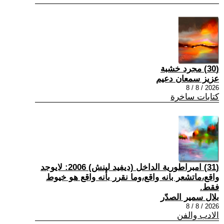
(30) مجرد خشبة
عزيز سمعان دعيم
2026 / 8 / 8
كتابات ساخرة
(31) امبراطورية الداخل (ديفيد لينش) 2006: لايوجد
واقع،ماتشعر بانه واقع،وما نقرر بأنه واقع هو خيوط
فقط.
بلال سمير الصدّر
2026 / 8 / 8
الادب والفن