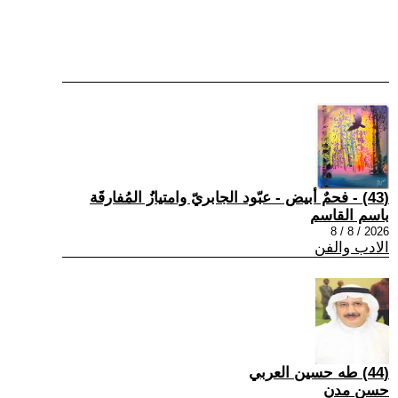
(43) - فحمٌ أبيض - عبّود الجابريّ وامتيازُ المُفارقَة
باسم القاسم
2026 / 8 / 8
الادب والفن
(44) طه حسين العربي
حسن مدن