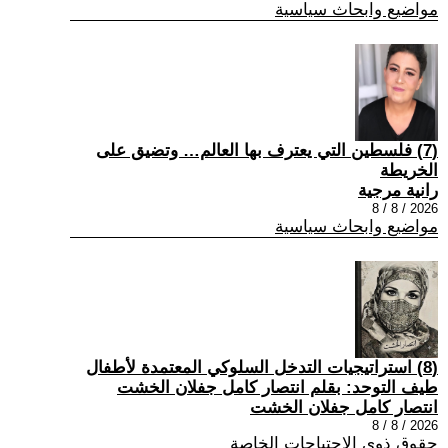
مواضيع وابحاث سياسية
(7) فلسطين التي يعترف بها العالم… وتضيق على
الخريطة
رانية مرجية
2026 / 8 / 8
مواضيع وابحاث سياسية
(8) استراتيجيات التدخل السلوكي المعتمدة لأطفال
طيف التوحد: بقلم انتصار كامل جفلان الخشت
انتصار كامل جفلان الخشت
2026 / 8 / 8
حقوق ذوي الاحتياجات الخاصة