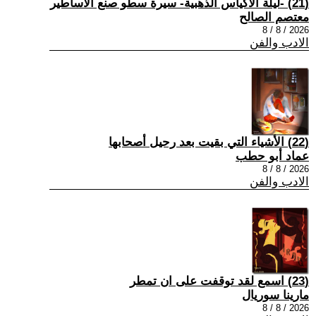
(21) -ليلة الأكياس الذهبية- سيرة سطو صنع الأساطير
معتصم الصالح
2026 / 8 / 8
الادب والفن
(22) الأشياء التي بقيت بعد رحيل أصحابها
عماد أبو حطب
2026 / 8 / 8
الادب والفن
(23) اسمع لقد توقفت على ان تمطر
مارينا سوريال
2026 / 8 / 8