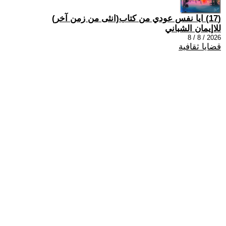
(17) ايا نفس عودي من كتاب(انثى من زمن آخر)
للاإيمان الشباني
2026 / 8 / 8
قضايا ثقافية