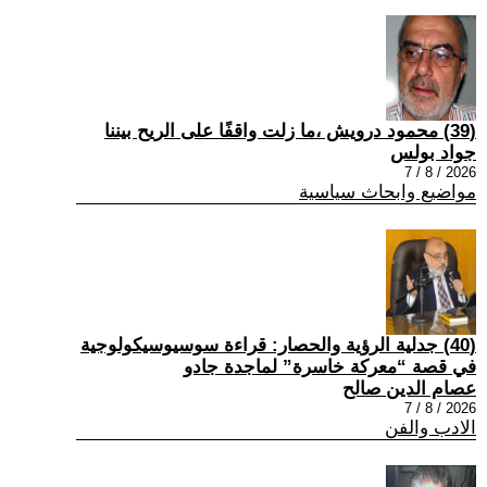
(39) محمود درويش ،ما زلت واقفًا على الريح بيننا
جواد بولس
2026 / 8 / 7
مواضيع وابحاث سياسية
(40) جدلية الرؤية والحصار: قراءة سوسيوسيكولوجية
في قصة “معركة خاسرة” لماجدة جادو
عصام الدين صالح
2026 / 8 / 7
الادب والفن