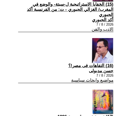
(15) الخفايا الاستراتيجية ل-سبتة- والوضع في
المغرب/ الغزالي الجبوري - ت: من الفرنسية أكد
الجبوري
أكد الجبوري
2026 / 8 / 7
الادب والفن
(16) التفاهات فى مصر!؟
حسن مدبولى
2026 / 8 / 7
مواضيع وابحاث سياسية