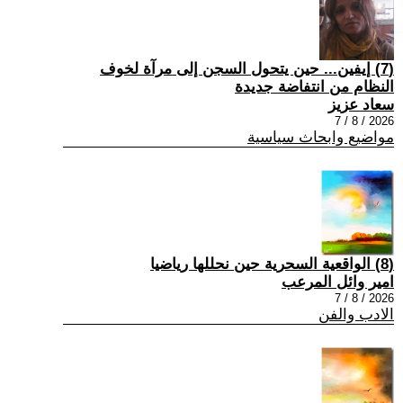
(7) إيفين... حين يتحول السجن إلى مرآة لخوف
النظام من انتفاضة جديدة
سعاد عزيز
2026 / 8 / 7
مواضيع وابحاث سياسية
(8) الواقعية السحرية حين نحللها رياضيا
امير وائل المرعب
2026 / 8 / 7
الادب والفن