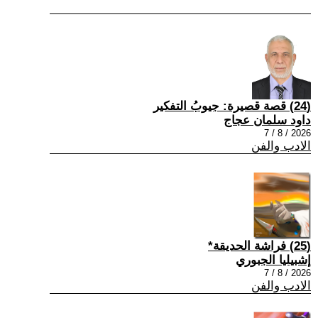
(24) قصة قصيرة: جيوبُ التفكير
داود سلمان عجاج
2026 / 8 / 7
الادب والفن
(25) فراشة الحديقة*
إشبيليا الجبوري
2026 / 8 / 7
الادب والفن