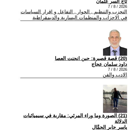
تاج السر عثمان
2026 / 8 / 7
التحزب والتنظيم , الحوار , التفاعل و اقرار السياسات
في الاحزاب والمنظمات اليسارية والديمقراطية
(20) قصة قصيرة: حين انحنت العصا
داود سلمان عجاج
2026 / 8 / 7
الادب والفن
(21) الصورة وما وراء المرئي: مقاربة في سيميائيات
الدلالة
ياسر جابر الجمَّال