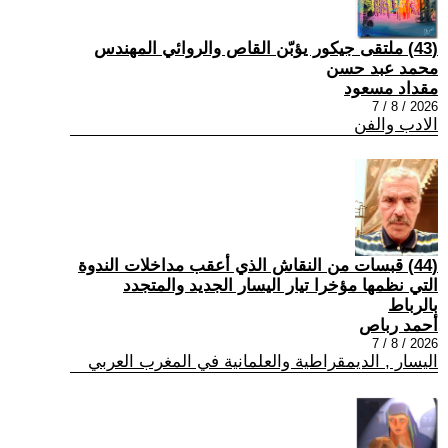
(43) ملتقى جيكور يؤبّن القاص والروائي المهندس
محمد عبد حسن
مقداد مسعود
2026 / 8 / 7
الادب والفن
(44) قبسات من النقاش الذي أعقب مداخلات الندوة
التي نظمها مؤخرا تيار اليسار الجديد والمتجدد
بالرباط
أحمد رباص
2026 / 8 / 7
اليسار , الديمقراطية والعلمانية في المغرب العربي