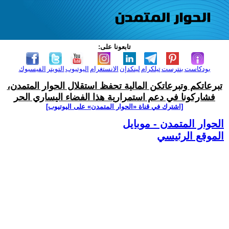
تابعونا على:
بودكاست
بنترست
تيلكرام
لينكدإن
الانستغرام
اليوتيوب
التويتر
الفيسبوك
تبرعاتكم وتبرعاتكن المالية تحفظ استقلال الحوار المتمدن،
فشاركونا في دعم استمرارية هذا الفضاء اليساري الحر
[اشترك في قناة ‫«الحوار المتمدن» على اليوتيوب]
الحوار المتمدن - موبايل
الموقع الرئيسي