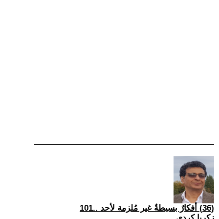
(36) أفكارٌ بسيطةٌ غير مُلزمة لأحد ..101
زكريا كردي