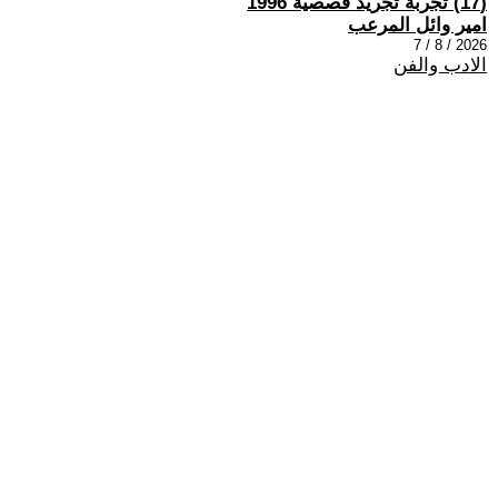
(17) تجربة تجريد قصصية 1996
امير وائل المرعب
2026 / 8 / 7
الادب والفن