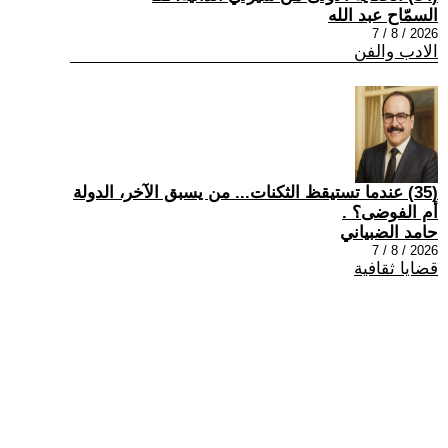
السمّاح عبد الله
2026 / 8 / 7
الادب والفن
(35) عندما تستيقظ الثكنات... من يسبق الآخر، الدولة
أم الفوضى؟ .
حامد الضبياني
2026 / 8 / 7
قضايا ثقافية