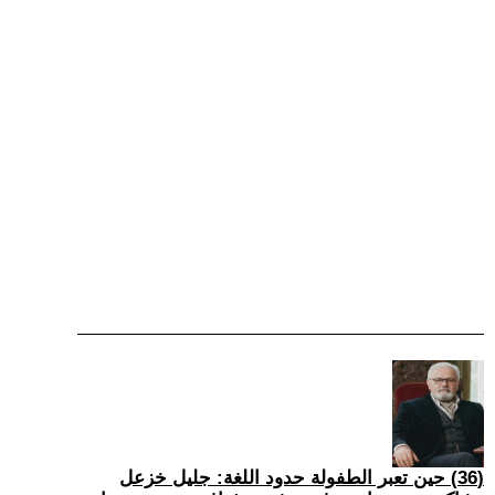
(36) حين تعبر الطفولة حدود اللغة: جليل خزعل