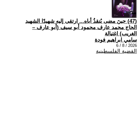
(47) حينَ مضى يُنقذُ أباه... ارتقى إليه شهيدًا الشهيد
الحاج محمد عارف محمود أبو سيف (أبو عارف –
الغريب) اغتيالة
سامي ابراهيم فودة
2026 / 8 / 6
القضية الفلسطينية