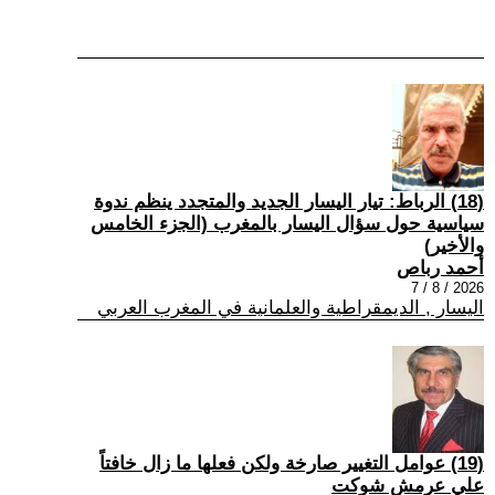
(18) الرباط: تيار اليسار الجديد والمتجدد ينظم ندوة
سياسية حول سؤال اليسار بالمغرب (الجزء الخامس
والأخير)
أحمد رباص
2026 / 8 / 7
اليسار , الديمقراطية والعلمانية في المغرب العربي
(19) عوامل التغيير صارخة ولكن فعلها ما زال خافتاً
علي عرمش شوكت