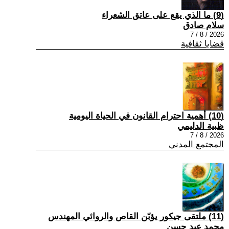
(9) ما الذي يقع على عاتق الشعراء
سلام صادق
2026 / 8 / 7
قضايا ثقافية
(10) أهمية احترام القانون في الحياة اليومية
ظبية الدليمي
2026 / 8 / 7
المجتمع المدني
(11) ملتقى جيكور يؤبّن القاص والروائي المهندس
محمد عبد حسن