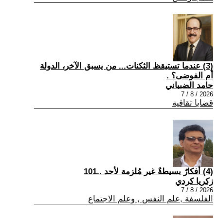
(3) عندما تستيقظ الثكنات... من يسبق الآخر، الدولة
أم الفوضى؟ .
حامد الضبياني
2026 / 8 / 7
قضايا ثقافية
(4) أفكارٌ بسيطةٌ غير مُلزمة لأحد ..101
زكريا كردي
2026 / 8 / 7
الفلسفة ,علم النفس , وعلم الاجتماع