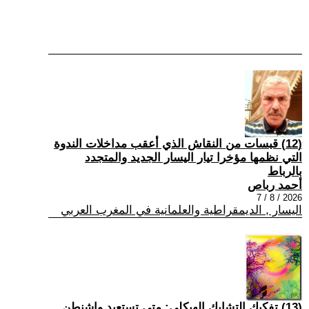
(12) قبسات من النقاش الذي أعقب مداخلات الندوة
التي نظمها مؤخرا تيار اليسار الجديد والمتجدد
بالرباط
أحمد رباص
2026 / 8 / 7
اليسار , الديمقراطية والعلمانية في المغرب العربي
(13) تفكيك التشابك الهيكلي: متى تستعيد واشنطن