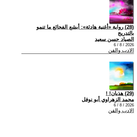
(28) رواية «أغنية هادئة»: أبشع الفجائع ما تنمو
بالتدريج
الصياد حسن سعيد
2026 / 8 / 6
الادب والفن
(29) هذيان! !
محمد الزهراوي أبو نوفل
2026 / 8 / 6
الادب والفن