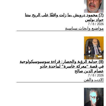
(7) محمود درويش ،ما زلت واقفًا على الريح بيننا
جواد بولس
2026 / 8 / 7
مواضيع وابحاث سياسية
(8) جدلية الرؤية والحصار: قراءة سوسيوسيكولوجية
في قصة “معركة خاسرة” لماجدة جادو
عصام الدين صالح
2026 / 8 / 7
الادب والفن