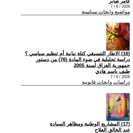
عامر صابر
2026 / 8 / 7
مواضيع وابحاث سياسية
(16) الاطار التنسيقي كتلة نيابية أم تنظيم سياسي ؟
دراسة تحليلية في ضوء المادة (76) من دستور
جمهورية العراق لسنة 2005
طيف باسم هادي
2026 / 8 / 7
دراسات وابحاث قانونية
(17) المشاريع الوطنية ومظاهر السيادة
عبد الخالق الفلاح