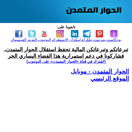
تابعونا على:
بودكاست
بنترست
تيلكرام
لينكدإن
الانستغرام
اليوتيوب
التويتر
الفيسبوك
تبرعاتكم وتبرعاتكن المالية تحفظ استقلال الحوار المتمدن،
فشاركونا في دعم استمرارية هذا الفضاء اليساري الحر
[اشترك في قناة ‫«الحوار المتمدن» على اليوتيوب]
الحوار المتمدن - موبايل
الموقع الرئيسي