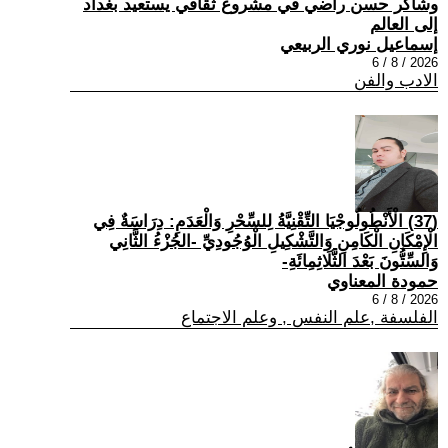
وشاكر حسن راضي في مشروع ثقافي يستعيد بغداد
إلى العالم
إسماعيل نوري الربيعي
2026 / 8 / 6
الادب والفن
(37) الْأَنْطُولُوجْيَا التِّقْنِيَّةُ لِلسِّحْرِ وَالْعَدَمِ: دِرَاسَةٌ فِي
الْإِمْكَانِ الْكَامِنِ وَالتَّشْكِيلِ الْوُجُودِيِّ -الجُزْءُ الثَّانِي
وَالسِّتُّونَ بَعْدَ الثَّلَاثِمِائَةِ-
حمودة المعناوي
2026 / 8 / 6
الفلسفة ,علم النفس , وعلم الاجتماع