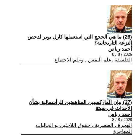
(26) ما هي الحجج التي استعملها كارل بوبر لدحض
النزعة التاريخانية؟
أحمد رباص
2026 / 8 / 8
الفلسفة ,علم النفس , وعلم الاجتماع
(27) بيان الماركسيين المناهضين للرأسمالية بشأن
الأحداث في سبتة
أحمد رباص
2026 / 8 / 8
الهجرة , العنصرية , حقوق اللاجئين ,و الجاليات
المهاجرة