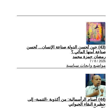
(43) حين تُحسن الدولة صناعة الإنسان... تُحسن
صناعة أمنها المائي.؟
رمضان حمزة محمد
2026 / 8 / 7
مواضيع وابحاث سياسية
(44) أصنام الرأسمالية: من أكذوبة -التنمية- إلى
حظيرة البقاء الحيواني