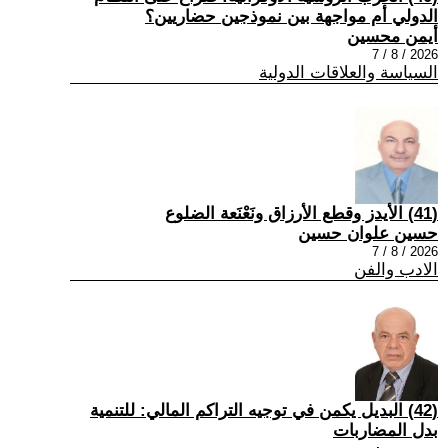
الدولي أم مواجهة بين نموذجين حضاريين؟
أيمن محسين
2026 / 8 / 7
السياسة والعلاقات الدولية
(41) الأيدز وقطع الأرزاق ونَعْنَعة الضلوع
حسين علوان حسين
2026 / 8 / 7
الادب والفن
(42) البديل يكمن في توجيه التراكم المالي: للتنمية
بدل المضاربات