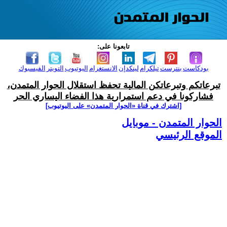
تابعونا على:
بودكاست
بنترست
تيلكرام
لينكدإن
الانستغرام
اليوتيوب
التويتر
الفيسبوك
تبرعاتكم وتبرعاتكن المالية تحفظ استقلال الحوار المتمدن،
فشاركونا في دعم استمرارية هذا الفضاء اليساري الحر
[اشترك في قناة ‫«الحوار المتمدن» على اليوتيوب]
الحوار المتمدن - موبايل
الموقع الرئيسي