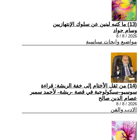
(13) ما كتبه لينين عن سلوك الإنتهازيين
وسام جواد
2026 / 8 / 8
مواضيع وابحاث سياسية
(14) من ثقل الأختام إلى خفة الريشة: قراءة
سوسيو–سيكولوجية في قصة -ريشة- لأحمد سمير
عصام الدين صالح
2026 / 8 / 8
الادب والفن