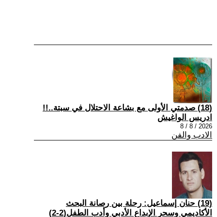
(18) صدمتي الأولى مع بشاعة الاحتلال في سبتة..!!
ادريس الواغيش
2026 / 8 / 8
الادب والفن
(19) حنان إسماعيل: رحلة بين رصانة البحث
الأكاديمي وسحر الإبداع الأدبي وأدب الطفل(2-2)