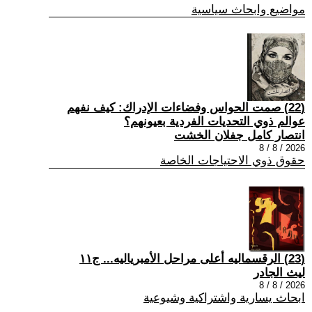
مواضيع وابحاث سياسية
(22) صمت الحواس وفضاءات الإدراك: كيف نفهم
عوالم ذوي التحديات الفردية بعيونهم؟
انتصار كامل جفلان الخشت
2026 / 8 / 8
حقوق ذوي الاحتياجات الخاصة
(23) الرقسماليه أعلى مراحل الأمبرياليه... ج١١
ليث الجادر
2026 / 8 / 8
ابحاث يسارية واشتراكية وشيوعية