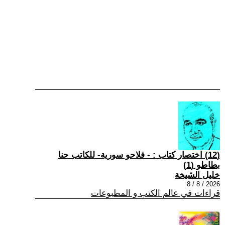
(12) اختصار كتاب : - فلاحو سورية- للكاتب حنا
بطاطو (1)
خليل الشيخة
2026 / 8 / 8
قراءات في عالم الكتب و المطبوعات