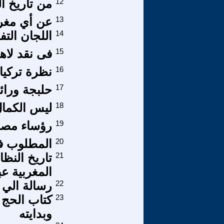
12
من تاريخ ا
13
عن أي مغر
14
اللجان الت
15
فى نقد لاهو
16
نظرة تركيا 
17
حلبجة ورائح
18
ليس الكمال
19
رؤساء مصر
20
المطلوب فض
21
تاريخ النظ
المغربية عبر التا
22
رسالة الي م
23
وبدايته