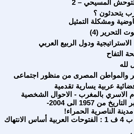
لتوحش المسيحي – 2
ب يتحدثون ؟
فاوضية ومشكلة التمثيل
ت التحرير (4)
الاستراتيجية ودول الربيع العربي
ة التفاح
 لله
 والمواطن المصرى من منظور اجتماعى
ائية عربية يسارية تقدمية
ام الاسري بالمغرب - الاحوال الشخصية
ريخ من 1957 الى 2004-
دينة الناصرية الحمراء!
كتاب الحج ب 4 ف 1 : الفتوحات العربية أساس الانتهاك