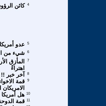
4
كائن الرؤو
5
عدو أمريكا 
6
شيء من الت
7
المأزق الأ
اهتراءً
8
آخر خبر !!
9
قمة الاخوا
الامريكان ا
10
هل أمريكا م
11
قمة الدوحة