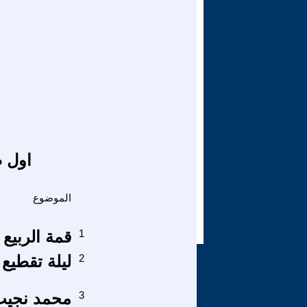
اول ص
الموضوع
1
قمة الربيع 
2
ليلة تقطيع 
3
محمد نجيب 