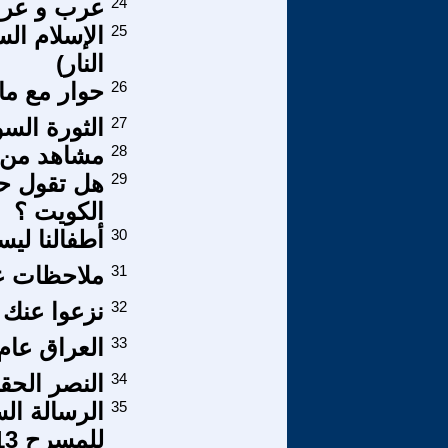
24
عرب و عربا
25
النار)
26
حوار مع ما
27
الثورة الس
28
مشاهد من ب
29
هل تقول حك
الكويت ؟
30
أطفالنا ليس
31
ملاحظات ع
32
نزعوا عنك 
33
العراق عام 2059
34
النصر الحق
35
الرسالة ال
للمسرح 2013