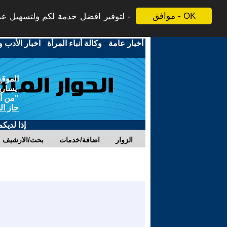
موافق - OK
لتوفير افضل خدمة لكم ولتسهيل عملي
أخبار عامة
-
وكالة أنباء المرأة
-
اخبار الأدب و
الموقع
يسارية
"من أج
حاز ال
إذا لديك
الزوار
اضافة/خدمات
بحث/الارشيف