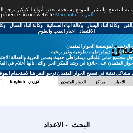
ة التصفح والنشر، الموقع يستخدم بعض أنواع الكوكيز نرجو النق
More info - المزيد
experience on our website
الفن
-
وكالة أنباء اليسار
-
وكالة أنباء العلمانية
-
وكالة أنباء العمال
-
وكا
الاقتصاد
-
اخبار الطب والعلوم
 الرئيسي لمؤسسة الحوار المتمدن
، علمانية، ديمقراطية، تطوعية وغير ربحية
ل مجتمع مدني علماني ديمقراطي حديث يضمن الحرية والعدالة الاجتم
حوار المتمدن على جائزة ابن رشد للفكر الحر والتى نالها أعلام في الفك
م مشاكل تقنية في تصفح الحوار المتمدن نرجو النقر هنا لاستخدام الموقع
كوردي
English
الاخبار
مراكز
الحوار المتمدن
البحث - الاعداد