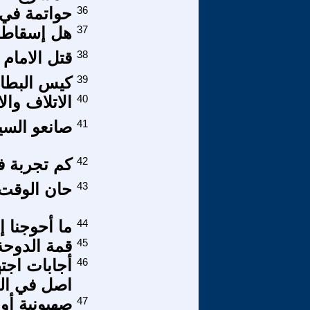
36
حواتمة في ب
37
هل إسقاط 
38
قتل الامام 
39
كيس البطا
40
الاتلاف والا
41
صانعو السيا
42
كم تجربة ف
43
حان الوقت- 
44
ما أحوجنا إ
45
قمة الدوحة
46
أجابات اجت
اصل في ال
47
صهيونية أوب