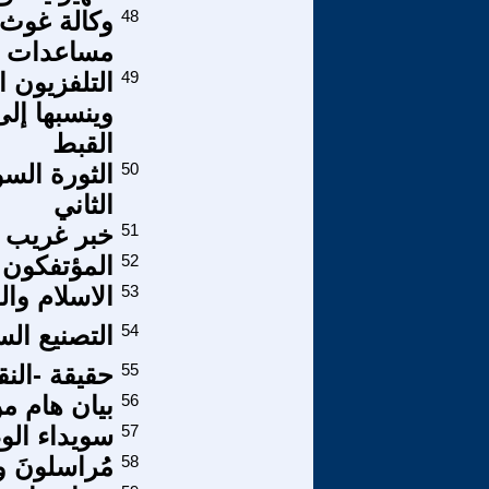
48
وكالة غوث 
مساعدات دو
49
التلفزيون ا
وينسبها إلى
القبط
50
الثاني
51
خبر غريب
52
المؤتفكون
53
الاسلام وال
54
التصنيع الس
55
حقيقة -النق
56
بيان هام من
57
سويداء الو
58
مُراسلونَ و