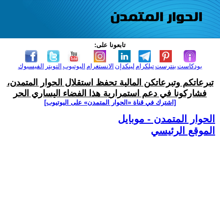
تابعونا على:
بودكاست
بنترست
تيلكرام
لينكدإن
الانستغرام
اليوتيوب
التويتر
الفيسبوك
تبرعاتكم وتبرعاتكن المالية تحفظ استقلال الحوار المتمدن،
فشاركونا في دعم استمرارية هذا الفضاء اليساري الحر
[اشترك في قناة ‫«الحوار المتمدن» على اليوتيوب]
الحوار المتمدن - موبايل
الموقع الرئيسي