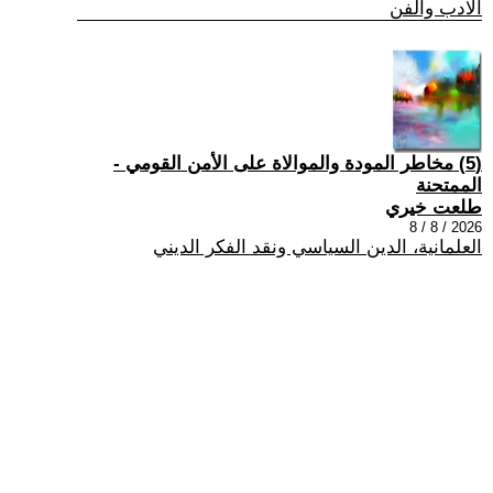
الادب والفن
(5) مخاطر المودة والموالاة على الأمن القومي -
الممتحنة
طلعت خيري
2026 / 8 / 8
العلمانية، الدين السياسي ونقد الفكر الديني