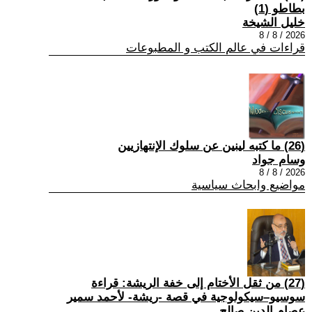
بطاطو (1)
خليل الشيخة
2026 / 8 / 8
قراءات في عالم الكتب و المطبوعات
(26) ما كتبه لينين عن سلوك الإنتهازيين
وسام جواد
2026 / 8 / 8
مواضيع وابحاث سياسية
(27) من ثقل الأختام إلى خفة الريشة: قراءة
سوسيو–سيكولوجية في قصة -ريشة- لأحمد سمير
عصام الدين صالح