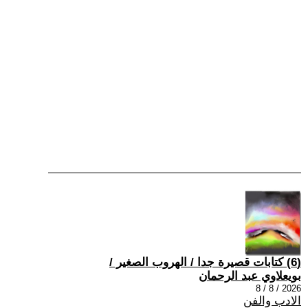
(6) كتابات قصيرة جدا / الهروب الصغير /
بويعلاوي عبد الرحمان
2026 / 8 / 8
الادب والفن