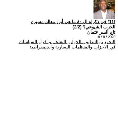
(11) في ذكراه ال ٨٠ ما هي أبرز معالم مسيرة
الحزب الشيوعي؟ (2/2)
تاج السر عثمان
2026 / 8 / 8
التحزب والتنظيم , الحوار , التفاعل و اقرار السياسات
في الاحزاب والمنظمات اليسارية والديمقراطية