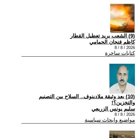
(9) الشعب يريد تعطيل القطار
كاظم فنجان الحمامي
2026 / 8 / 8
كتابات ساخرة
(10) بعد وثيقة ملادينوف.. السلاح بين التصنيم
والتخزين؟!
سليم يونس الزريعي
2026 / 8 / 8
مواضيع وابحاث سياسية