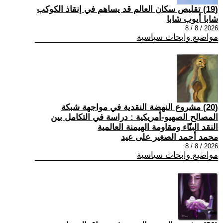
(19) تقليص سكان العالم قد يساهم في إنقاذ الكوكب
شابا أيوب شابا
2026 / 8 / 8
مواضيع وابحاث سياسية
(20) مشروع النهضة النقدية في مواجهة شبكة
المصالح الصهيو-أمريكية : دراسة في التكامل بين
النقد البنّاء ومقاومة الهيمنة العالمية
محمد أحمد الصغير على عيد
2026 / 8 / 8
مواضيع وابحاث سياسية