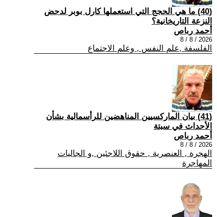
(40) ما هي الحجج التي استعملها كارل بوبر لدحض
النزعة التاريخانية؟
أحمد رباص
2026 / 8 / 8
الفلسفة ,علم النفس , وعلم الاجتماع
(41) بيان الماركسيين المناهضين للرأسمالية بشأن
الأحداث في سبتة
أحمد رباص
2026 / 8 / 8
الهجرة , العنصرية , حقوق اللاجئين ,و الجاليات
المهاجرة