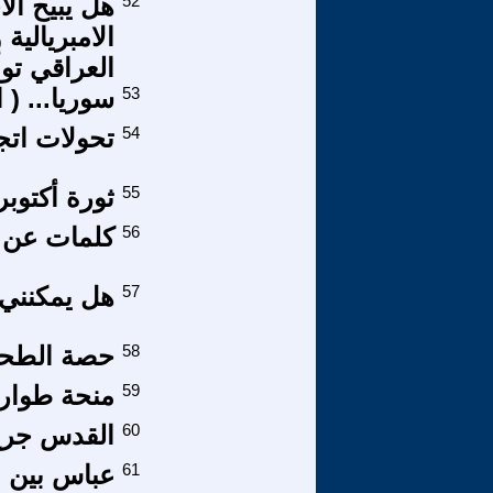
52
هل يبيح الا
الامبريالية
العراقي توأ
53
سوريا... ( 
54
تحولات اتجا
55
ثورة أكتوبر وفلسفة التار
56
كلمات عن ا
57
هل يمكنني 
58
حصة الطحين
59
منحة طوار
60
القدس جرح
61
عباس بين ا