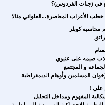
ع في (جنات الفردوس)؟
طب الأعراب المعاصرة...العلواني مثالا
 محاسبة کوبلر
ائق
قسام
ذب ضيمه على عتيوي
لجماعة و المجتمع
إخوان المسلمين وأوهام الديمقراطية
 علي !
شكالية المفهوم ومداخل التحليل
لنظرية للاشتراكية الصهيونية البروليتارية