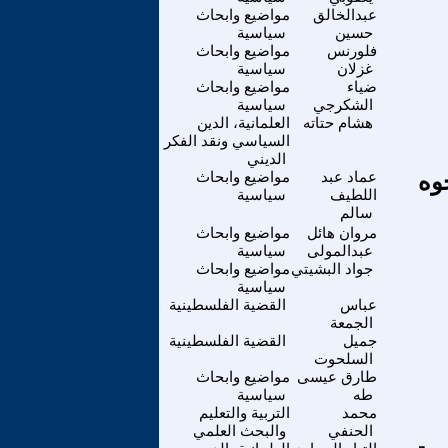
عبدالخالق
مواضيع وابحاث
حسين
سياسية
فلورنس
مواضيع وابحاث
غزلان
سياسية
ضياء
مواضيع وابحاث
الشكرجي
سياسية
هشام حتاته
العلمانية، الدين
السياسي ونقد الفكر
الديني
وه
عماد عبد
مواضيع وابحاث
اللطيف
سياسية
سالم
مروان هائل
مواضيع وابحاث
عبدالمولى
سياسية
جواد البشيتي
مواضيع وابحاث
سياسية
عباس
القضية الفلسطينية
الجمعة
جميل
القضية الفلسطينية
السلحوت
طارق عيسى
مواضيع وابحاث
طه
سياسية
محمد
التربية والتعليم
الحنفي
والبحث العلمي