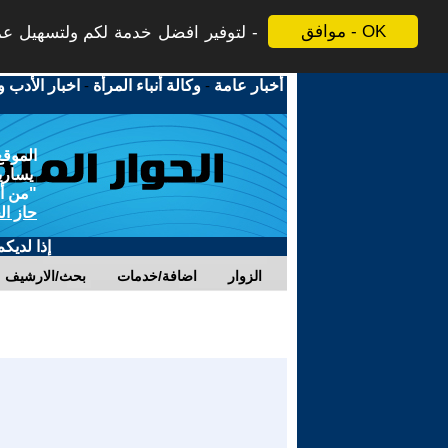
موافق - OK
لتوفير افضل خدمة لكم ولتسهيل عملي
أخبار عامة
-
وكالة أنباء المرأة
-
اخبار الأدب و
الموقع
يسارية
"من أج
حاز ال
إذا لديك
الزوار
اضافة/خدمات
بحث/الارشيف