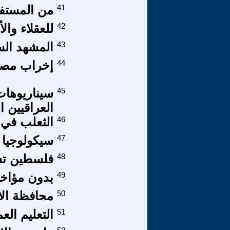
41
من المستفي
42
للعقلاء وال
43
المشهد الس
44
إخراب مصر 
45
سيناريوهات 
العراقيين ا
46
الثعلب في 
47
سيكولوجيا ا
48
فلسطين تس
49
بدون مؤاخذ
50
محافظة الان
51
التعليم العم