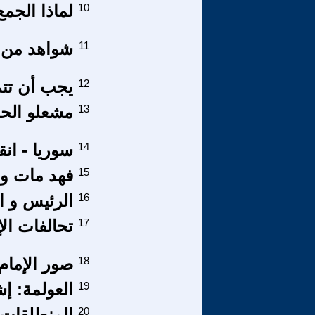
10
لماذا الجم
11
شواهد من خ
12
يجب أن تتم
13
مشعلو الحر
14
سوريا - ان
15
فهد مات و
16
الرئيس و ا
17
تحالفات ال
18
صور الإمام
19
العولمة: إ
20
المنطلقات ا