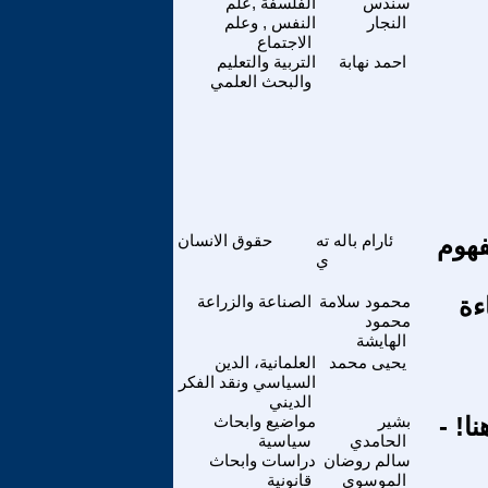
سندس
الفلسفة ,علم
النجار
النفس , وعلم
الاجتماع
احمد نهابة
التربية والتعليم
والبحث العلمي
ة 2005 (بين المفهوم
ئارام باله ته
حقوق الانسان
ي
ءة
محمود سلامة
الصناعة والزراعة
محمود
الهايشة
يحيى محمد
العلمانية، الدين
السياسي ونقد الفكر
الديني
بشير
مواضيع وابحاث
الحامدي
سياسية
سالم روضان
دراسات وابحاث
الموسوي
قانونية