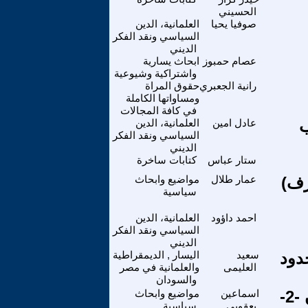
الحسيني
صوفيا يحيا
العلمانية، الدين
السياسي ونقد الفكر
الديني
عصام حمبوز
ابحاث يسارية
واشتراكية وشيوعية
رانية الجعبري
حقوق المراة
ومساواتها الكاملة
في كافة المجالات
ب
عادل امين
العلمانية، الدين
السياسي ونقد الفكر
الديني
ستار عباس
كتابات ساخرة
رف)
عمار طلال
مواضيع وابحاث
سياسية
احمد داؤود
العلمانية، الدين
السياسي ونقد الفكر
الديني
دود
سعيد
اليسار , الديمقراطية
العليمى
والعلمانية في مصر
والسودان
-
اسماعين
مواضيع وابحاث
يعقوبي
سياسية