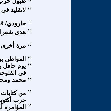
طبول حرب 
32
لاتقليد في 
33
جارودي/ قر
34
هدى شعراو
35
مرة أخرى -
36
المواطن ب
37
يوم حافل ب
في الفلوجة
38
محمد ومحاو
39
من كتابات
حرب أكتوبر - تشري
40
المؤامرة أ