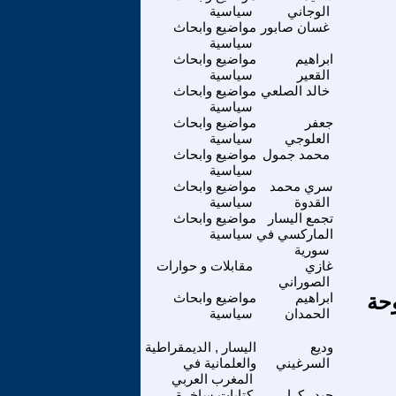
الوجاني
سياسية
غسان صابور
مواضيع وابحاث
سياسية
ابراهيم
مواضيع وابحاث
القعير
سياسية
خالد الصلعي
مواضيع وابحاث
سياسية
جعفر
مواضيع وابحاث
العلوجي
سياسية
محمد جمول
مواضيع وابحاث
سياسية
سري محمد
مواضيع وابحاث
القدوة
سياسية
تجمع اليسار
مواضيع وابحاث
الماركسي في
سياسية
سورية
غازي
مقابلات و حوارات
الصوراني
وحة
ابراهيم
مواضيع وابحاث
الحمدان
سياسية
وديع
اليسار , الديمقراطية
السرغيني
والعلمانية في
المغرب العربي
حيدر كرار
كتابات ساخرة