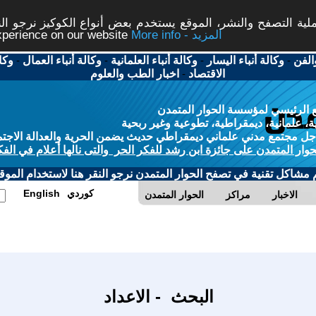
ة التصفح والنشر، الموقع يستخدم بعض أنواع الكوكيز نرجو النق
More info - المزيد
experience on our website
الفن
-
وكالة أنباء اليسار
-
وكالة أنباء العلمانية
-
وكالة أنباء العمال
-
وكا
الاقتصاد
-
اخبار الطب والعلوم
 الرئيسي لمؤسسة الحوار المتمدن
، علمانية، ديمقراطية، تطوعية وغير ربحية
ل مجتمع مدني علماني ديمقراطي حديث يضمن الحرية والعدالة الاجتم
حوار المتمدن على جائزة ابن رشد للفكر الحر والتى نالها أعلام في الفك
م مشاكل تقنية في تصفح الحوار المتمدن نرجو النقر هنا لاستخدام الموقع
كوردي
English
الاخبار
مراكز
الحوار المتمدن
البحث - الاعداد