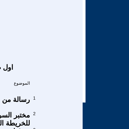
اول ص
الموضوع
1
رسالة من ل
2
للخريطة ال