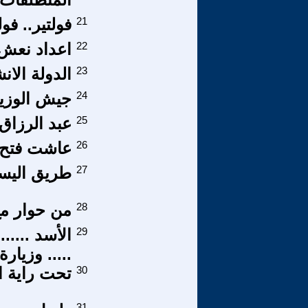
21
فولتير.. فو
22
اعداد نعش 
23
الدولة الانش
24
جيش الوزير 
25
عبد الرزاق
26
عاشت فتح .
27
طريق اليسار - العدد 43 ك
28
من حوار مع
29
الأسد .....
..... وزيارة
30
تحت راية ا
31