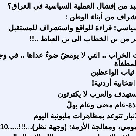
د من إفشال العملية السياسية في العراق؟
أشراف من أبناء الوطن :
ياسي: قراءة للواقع واستشراف للمستقبل
من بن الخطاب الى بن العياط ..!!
الخراب .. التي لا يومضُ ضوءٌ عداها .. في وج
لمطفأة
ثياب الواعظين
نتخابية أردنية!
تهدف والعرب لا يكترثون
ة-عام مضى وعام يهلّ
بار تتوعد بمظاهرات مليونية اليوم
ومي، ومعالجة الأزمة: (وجهة نظر)...!!!.....10