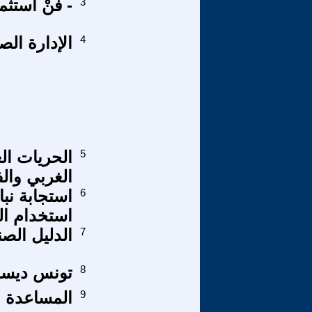
3
- فنْ استثم
4
الإدارة ال
5
الغربي وال
6
استجابة نبا
استخدام ال
7
الدليل الص
8
تونس ديسمبر 2010 ديسمبر 2012 -هنا الوردة
9
المساعدة ال