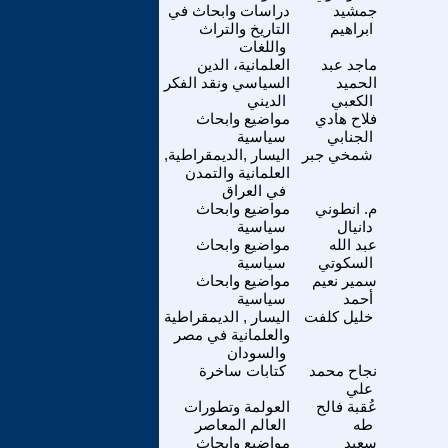
جمشيد
دراسات وابحاث في
ابراهيم
التاريخ والتراث
واللغات
ماجد عبد
العلمانية، الدين
الحميد
السياسي ونقد الفكر
الكعبي
الديني
فلاح هادي
مواضيع وابحاث
الجنابي
سياسية
شمخي جبر
اليسار ,الديمقراطية,
العلمانية والتمدن
في العراق
م. انطوني
مواضيع وابحاث
دانيال
سياسية
عبد الله
مواضيع وابحاث
السكوتي
سياسية
سمير نعيم
مواضيع وابحاث
أحمد
سياسية
خليل كلفت
اليسار , الديمقراطية
والعلمانية في مصر
والسودان
نجاح محمد
كتابات ساخرة
علي
عُقبة فالح
العولمة وتطورات
طه
العالم المعاصر
سعيد
مواضيع وابحاث