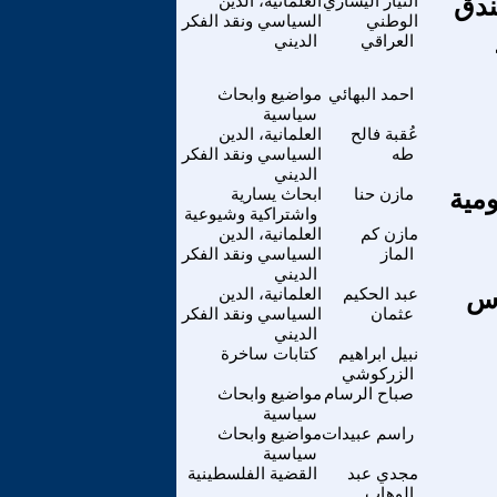
ندق
التيار اليساري
العلمانية، الدين
الوطني
السياسي ونقد الفكر
العراقي
الديني
احمد البهائي
مواضيع وابحاث
سياسية
عُقبة فالح
العلمانية، الدين
طه
السياسي ونقد الفكر
الديني
مازن حنا
ابحاث يسارية
واشتراكية وشيوعية
مازن كم
العلمانية، الدين
الماز
السياسي ونقد الفكر
الديني
دس
عبد الحكيم
العلمانية، الدين
عثمان
السياسي ونقد الفكر
الديني
نبيل ابراهيم
كتابات ساخرة
الزركوشي
صباح الرسام
مواضيع وابحاث
سياسية
راسم عبيدات
مواضيع وابحاث
سياسية
مجدي عبد
القضية الفلسطينية
الوهاب