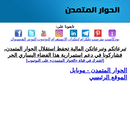
تابعونا على:
بودكاست
بنترست
تيلكرام
لينكدإن
الانستغرام
اليوتيوب
التويتر
الفيسبوك
تبرعاتكم وتبرعاتكن المالية تحفظ استقلال الحوار المتمدن،
فشاركونا في دعم استمرارية هذا الفضاء اليساري الحر
[اشترك في قناة ‫«الحوار المتمدن» على اليوتيوب]
الحوار المتمدن - موبايل
الموقع الرئيسي