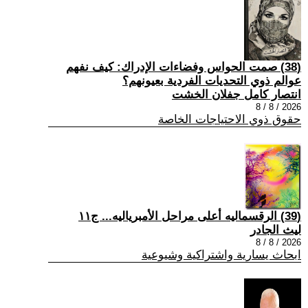
(38) صمت الحواس وفضاءات الإدراك: كيف نفهم
عوالم ذوي التحديات الفردية بعيونهم؟
انتصار كامل جفلان الخشت
2026 / 8 / 8
حقوق ذوي الاحتياجات الخاصة
(39) الرقسماليه أعلى مراحل الأمبرياليه... ج١١
ليث الجادر
2026 / 8 / 8
ابحاث يسارية واشتراكية وشيوعية