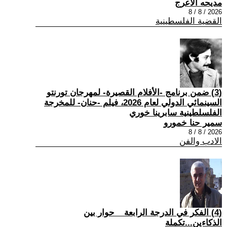
مديحه الأعرج
2026 / 8 / 8
القضية الفلسطينية
(3) ضمن برنامج -الأفلام القصيرة- لمهرجان تورنتو
السينمائي الدولي لعام 2026، فيلم -حنان- للمخرجة
الفلسلطينية سابرينا خوري
سمير حنا خمورو
2026 / 8 / 8
الادب والفن
(4) الفكر في الدرجة الرابعة _ حوار بين
الذكاءين...تكملة