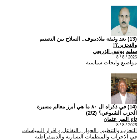
(13) بعد وثيقة ملادينوف.. السلاح بين التصنيم
والتخزين؟!
سليم يونس الزريعي
2026 / 8 / 8
مواضيع وابحاث سياسية
(14) في ذكراه ال ٨٠ ما هي أبرز معالم مسيرة
الحزب الشيوعي؟ (2/2)
تاج السر عثمان
2026 / 8 / 8
التحزب والتنظيم , الحوار , التفاعل و اقرار السياسات
في الاحزاب والمنظمات اليسارية والديمقراطية