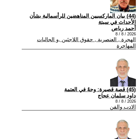
(44) بيان الماركسيين المناهضين للرأسمالية بشأن
الأحداث في سبتة
أحمد رباص
2026 / 8 / 8
الهجرة , العنصرية , حقوق اللاجئين ,و الجاليات
المهاجرة
(45) قصة قصيرة: وجهٌ في العتمة
داود سلمان عجاج
2026 / 8 / 8
الادب والفن