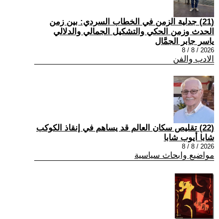
(21) جدلية الزمن في الخطاب السردي: بين زمن
الحدث وزمن الحكي والتشكيل الجمالي والدلالي
ياسر جابر الجمَّال
2026 / 8 / 8
الادب والفن
(22) تقليص سكان العالم قد يساهم في إنقاذ الكوكب
شابا أيوب شابا
2026 / 8 / 8
مواضيع وابحاث سياسية