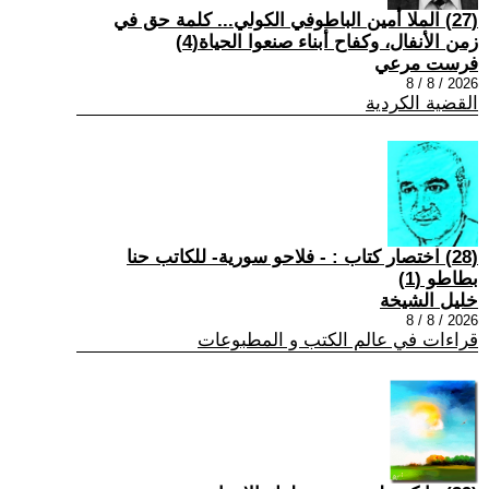
(27) الملا أمين الباطوفي الكولي... كلمة حق في
زمن الأنفال، وكفاح أبناء صنعوا الحياة(4)
فرست مرعي
2026 / 8 / 8
القضية الكردية
(28) اختصار كتاب : - فلاحو سورية- للكاتب حنا
بطاطو (1)
خليل الشيخة
2026 / 8 / 8
قراءات في عالم الكتب و المطبوعات