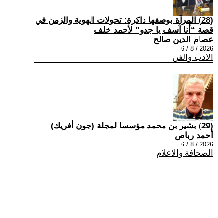
(28) المرآة بوصفها ذاكرة: تحولات الهوية والزمن في
قصة “أنا آسف يا جدو” لأحمد خلف
عصام الدين صالح
2026 / 8 / 6
الادب والفن
(29) بشير بن محمد مؤسسا لمجلة (جون أفريك)
أحمد رباص
2026 / 8 / 6
الصحافة والاعلام