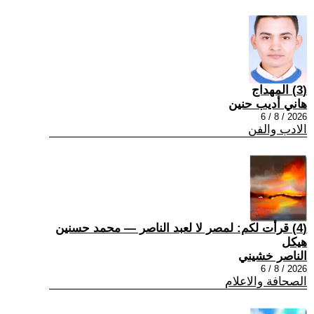
(3) المهداج
هاني أديب حنين
2026 / 8 / 6
الادب والفن
(4) قرأت لكم: لمصر لا لعبد الناصر — محمد حسنين
هيكل
الناصر خشيني
2026 / 8 / 6
الصحافة والاعلام