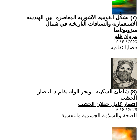
(7) تشكُّل القومية الآشورية المعاصرة: بين الهندسة
الاستعمارية والسياقات التاريخية في شمال
ميزوبوتاميا
مروان فلو
2026 / 8 / 6
قضايا ثقافية
(8) شاطئ السكينة.. وبحر الوله بقلم د_انتصار
الخشت
انتصار كامل جفلان الخشت
2026 / 8 / 6
الصحة والسلامة الجسدية والنفسية