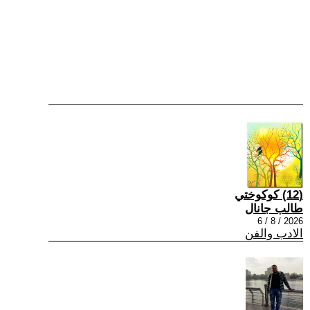
(12) كوكوختي
طالب جانال
2026 / 8 / 6
الادب والفن