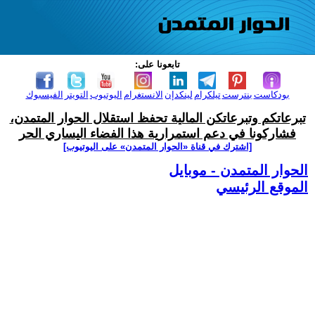
تابعونا على:
بودكاست
بنترست
تيلكرام
لينكدإن
الانستغرام
اليوتيوب
التويتر
الفيسبوك
تبرعاتكم وتبرعاتكن المالية تحفظ استقلال الحوار المتمدن،
فشاركونا في دعم استمرارية هذا الفضاء اليساري الحر
[اشترك في قناة ‫«الحوار المتمدن» على اليوتيوب]
الحوار المتمدن - موبايل
الموقع الرئيسي