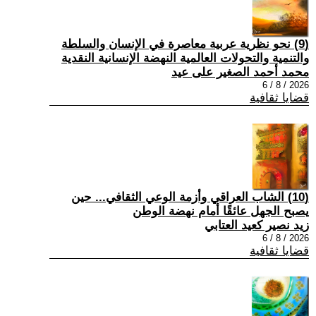
(9) نحو نظرية عربية معاصرة في الإنسان والسلطة
والتنمية والتحولات العالمية النهضة الإنسانية النقدية
محمد أحمد الصغير على عيد
2026 / 8 / 6
قضايا ثقافية
(10) الشاب العراقي وأزمة الوعي الثقافي... حين
يصبح الجهل عائقًا أمام نهضة الوطن
زيد نصير كعيد العتابي
2026 / 8 / 6
قضايا ثقافية