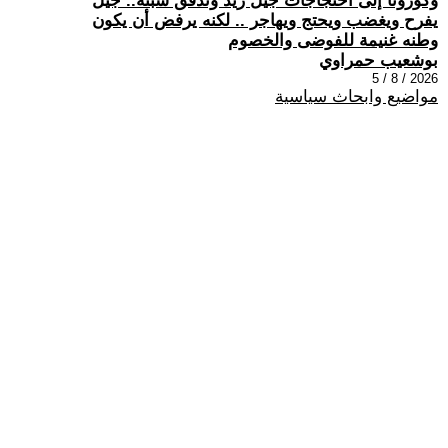
وكورونا إلى احتجاجات جيل زيد وتدفق سبتة.. جيل
يفرح ويغضب ويحتج ويهاجر .. لكنه يرفض أن يكون
وطنه غنيمة للفوضى والخصوم
بوشعيب حمراوي
2026 / 8 / 5
مواضيع وابحاث سياسية