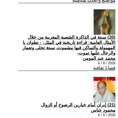
مواضيع وابحاث سياسية
(20) سبتة في الذاكرة الشعبية المغربية من خلال
الأمثال العامية: قراءة تاريخية في المثل: - تطوان يا
المهمولة والساكن فيها مشموت، سبتة تخلى وتعمار
والرجال عليها تموت-
محمد عبد المومن
2026 / 8 / 6
قضايا ثقافية
(21) إيران أمام خيارين الرضوخ أو الزوال
محمود عباس
2026 / 8 / 6