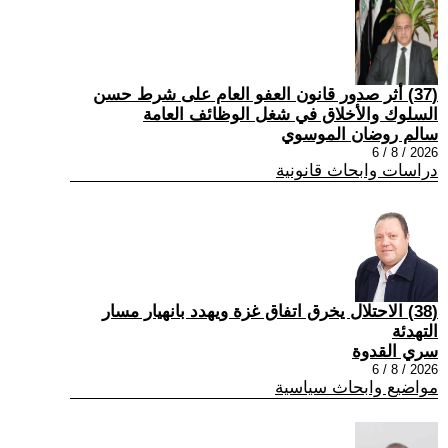
(37) أثر صدور قانون العفو العام على شرط حسن
السلوك والأخلاق في شغل الوظائف العامة
سالم روضان الموسوي
2026 / 8 / 6
دراسات وابحاث قانونية
(38) الاحتلال يخرق اتفاق غزة ويهدد بانهيار مسار
التهدئة
سري القدوة
2026 / 8 / 6
مواضيع وابحاث سياسية