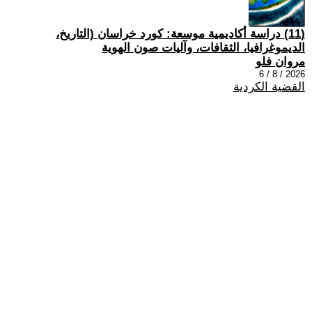
(11) دراسة أكاديمية موسعة: كورد خراسان (التاريخ،
الديموغرافيا، الثقافات، وآليات صون الهوية
مروان فلو
2026 / 8 / 6
القضية الكردية