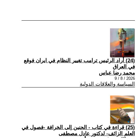
(24) أراد الرئيس ترامب تغيير النظام في ايران فوقع
في العراق
محمد رضا عباس
2026 / 8 / 9
السياسة والعلاقات الدولية
(25) قراءة في كتاب - الحنين إلى الخرافة -فصول في
العلم الزائف- لدكتور عادل مصطفى