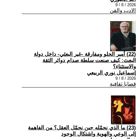
2026 / 8 / 9
الادب والفن
(22) أمير الحلو ومفارقة -غير البعثي- داخل دولة
البعث: كيف صنعت سلطة صدام دوائر الثقة
والاستثناء؟
إسماعيل نوري الربيعي
2026 / 8 / 9
قضايا ثقافية
(23) ما الذي نحمّله حين نحمّل العقل؟ من الفاهمة
إلى الوعي والهوية واشتكال الوجود