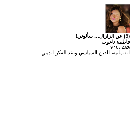
(5) عن الزلزال… سألوني!
فاطمة ناعوت
2026 / 8 / 9
العلمانية، الدين السياسي ونقد الفكر الديني