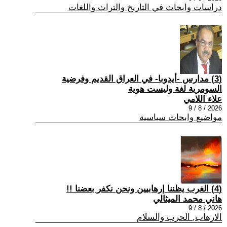
دراسات وابحاث في التاريخ والتراث واللغات
(3) مدارس -أيدوبا- في العراق القديم وفرضية
السومرية لغة وليست هوية
علاء اللامي
2026 / 8 / 9
مواضيع وابحاث سياسية
(4) الغرب يظننا إرهابيين ونحن نكفر بعضنا !!
هاني محمد الميثالي
2026 / 8 / 9
الارهاب, الحرب والسلام