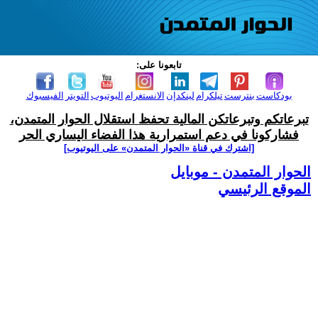
تابعونا على:
بودكاست
بنترست
تيلكرام
لينكدإن
الانستغرام
اليوتيوب
التويتر
الفيسبوك
تبرعاتكم وتبرعاتكن المالية تحفظ استقلال الحوار المتمدن،
فشاركونا في دعم استمرارية هذا الفضاء اليساري الحر
[اشترك في قناة ‫«الحوار المتمدن» على اليوتيوب]
الحوار المتمدن - موبايل
الموقع الرئيسي