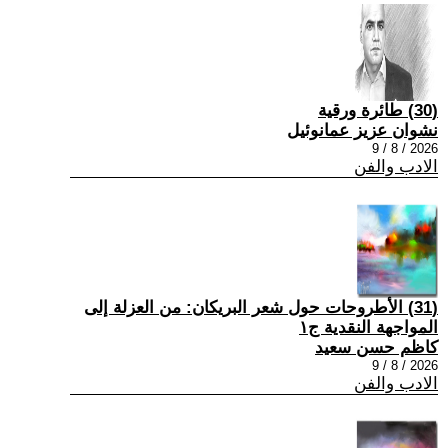
(30) طائرة ورقية
نشوان عزيز عمانوئيل
2026 / 8 / 9
الادب والفن
(31) الأطروحات حول شعر البريكان: من العزلة إلى
المواجهة النقدية ج١
كاظم حسن سعيد
2026 / 8 / 9
الادب والفن