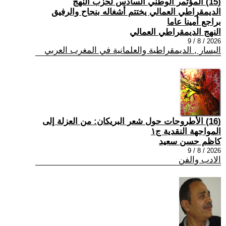
(15) المؤتمر الوطني السادس لحزب النهج
الديمقراطي العمالي يختتم أشغاله بنجاح والرفيق
براجع أمينا عاما
النهج الديمقراطي العمالي
2026 / 8 / 9
اليسار , الديمقراطية والعلمانية في المغرب العربي
(16) الأطروحات حول شعر البريكان: من العزلة إلى
المواجهة النقدية ج١
كاظم حسن سعيد
2026 / 8 / 9
الادب والفن