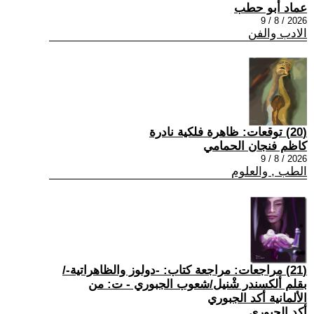
عماد أبو حطب
2026 / 8 / 9
الادب والفن
(20) توقعات: ظاهرة فلكية نادرة
كاظم فنجان الحمامي
2026 / 8 / 9
الطب , والعلوم
(21) مراجعات: مراجعة كتاب: -دولوز والظاهراتية-/
بقلم ألكسندر شْنيل/شعوب الجبوري - ت: من
الألمانية أكد الجبوري
أكد الجبوري