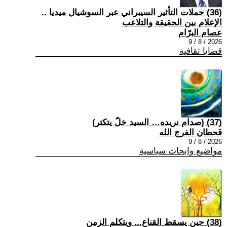
(36) حملات التأثير السيبراني عبر السوشيال ميديا ..
الإعلام بين الحقيقة والتلاعب
عصام البرّام
2026 / 8 / 9
قضايا ثقافية
(37) (صدام نريده… السيد خلّ يتكتر)
قحطان الفرج الله
2026 / 8 / 9
مواضيع وابحاث سياسية
(38) حين يسقط القناع... ويتكلم الزمن