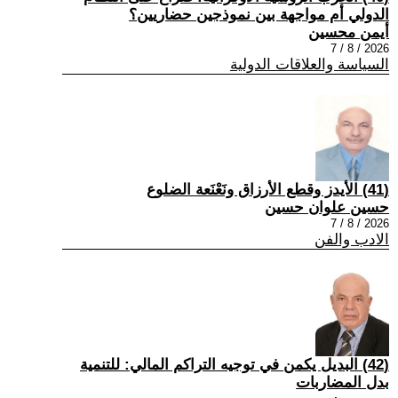
الدولي أم مواجهة بين نموذجين حضاريين؟
أيمن محسين
2026 / 8 / 7
السياسة والعلاقات الدولية
(41) الأيدز وقطع الأرزاق ونَعْنَعة الضلوع
حسين علوان حسين
2026 / 8 / 7
الادب والفن
(42) البديل يكمن في توجيه التراكم المالي: للتنمية
بدل المضاربات