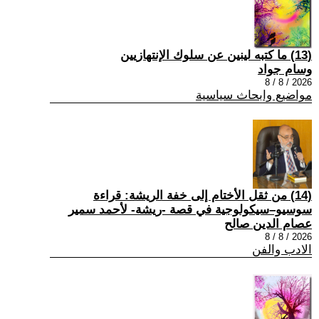
(13) ما كتبه لينين عن سلوك الإنتهازيين
وسام جواد
2026 / 8 / 8
مواضيع وابحاث سياسية
(14) من ثقل الأختام إلى خفة الريشة: قراءة
سوسيو–سيكولوجية في قصة -ريشة- لأحمد سمير
عصام الدين صالح
2026 / 8 / 8
الادب والفن