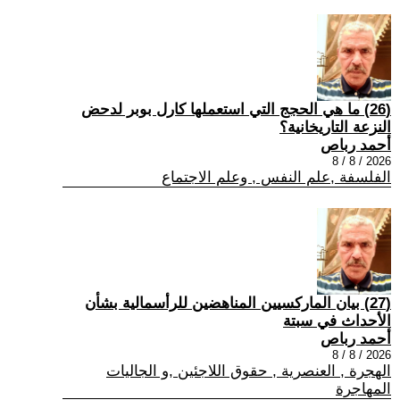
(26) ما هي الحجج التي استعملها كارل بوبر لدحض
النزعة التاريخانية؟
أحمد رباص
2026 / 8 / 8
الفلسفة ,علم النفس , وعلم الاجتماع
(27) بيان الماركسيين المناهضين للرأسمالية بشأن
الأحداث في سبتة
أحمد رباص
2026 / 8 / 8
الهجرة , العنصرية , حقوق اللاجئين ,و الجاليات
المهاجرة