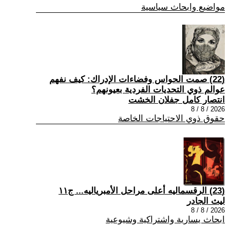
مواضيع وابحاث سياسية
(22) صمت الحواس وفضاءات الإدراك: كيف نفهم
عوالم ذوي التحديات الفردية بعيونهم؟
انتصار كامل جفلان الخشت
2026 / 8 / 8
حقوق ذوي الاحتياجات الخاصة
(23) الرقسماليه أعلى مراحل الأمبرياليه... ج١١
ليث الجادر
2026 / 8 / 8
ابحاث يسارية واشتراكية وشيوعية