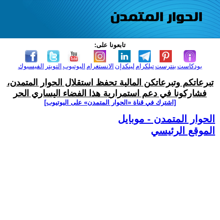
تابعونا على:
بودكاست
بنترست
تيلكرام
لينكدإن
الانستغرام
اليوتيوب
التويتر
الفيسبوك
تبرعاتكم وتبرعاتكن المالية تحفظ استقلال الحوار المتمدن،
فشاركونا في دعم استمرارية هذا الفضاء اليساري الحر
[اشترك في قناة ‫«الحوار المتمدن» على اليوتيوب]
الحوار المتمدن - موبايل
الموقع الرئيسي