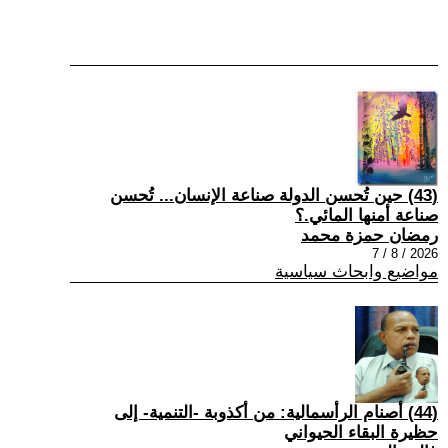
(43) حين تُحسن الدولة صناعة الإنسان... تُحسن
صناعة أمنها المائي.؟
رمضان حمزة محمد
2026 / 8 / 7
مواضيع وابحاث سياسية
(44) أصنام الرأسمالية: من أكذوبة -التنمية- إلى
حظيرة البقاء الحيواني