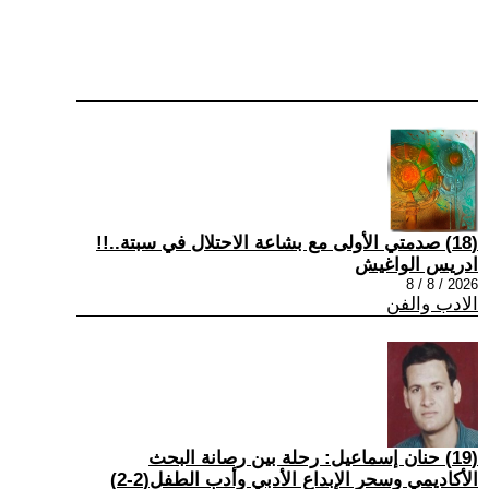
(18) صدمتي الأولى مع بشاعة الاحتلال في سبتة..!!
ادريس الواغيش
2026 / 8 / 8
الادب والفن
(19) حنان إسماعيل: رحلة بين رصانة البحث
الأكاديمي وسحر الإبداع الأدبي وأدب الطفل(2-2)