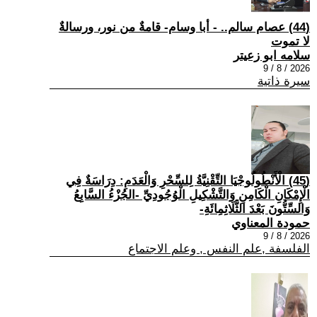
(44) عصام سالم.. - أبا وسام- قامةٌ من نور، ورسالةٌ
لا تموت
سلامه ابو زعيتر
2026 / 8 / 9
سيرة ذاتية
(45) الْأَنْطُولُوجْيَا التِّقْنِيَّةُ لِلسِّحْرِ وَالْعَدَمِ: دِرَاسَةٌ فِي
الْإِمْكَانِ الْكَامِنِ وَالتَّشْكِيلِ الْوُجُودِيِّ -الجُزْءُ السَّابِعُ
وَالسِّتُّونَ بَعْدَ الثَّلَاثِمِائَةِ-
حمودة المعناوي
2026 / 8 / 9
الفلسفة ,علم النفس , وعلم الاجتماع