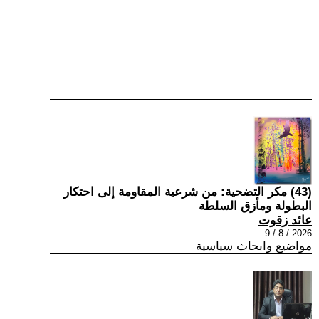
(43) مكر التضحية: من شرعية المقاومة إلى احتكار
البطولة ومأزق السلطة
عائد زقوت
2026 / 8 / 9
مواضيع وابحاث سياسية