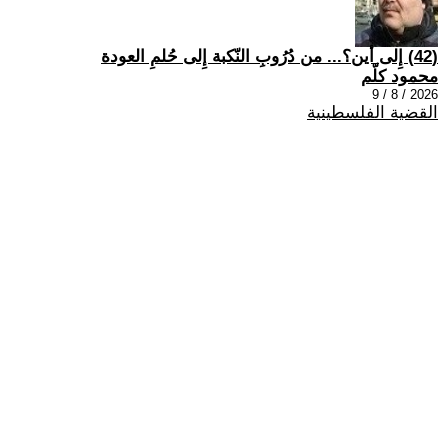
(42) إِلى أين؟... من دُرُوبِ النّكبة إِلى حُلمِ العودة
محمود كلّم
2026 / 8 / 9
القضية الفلسطينية