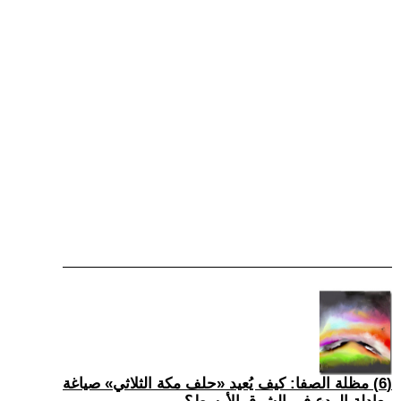
(6) مظلة الصفا: كيف يُعيد «حلف مكة الثلاثي» صياغة