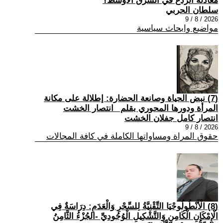
معادلة الردع في الشرق الأوسط؟
سلطان الحربي
2026 / 8 / 9
مواضيع وابحاث سياسية
(7) نبض الحياة وصانعة الحضارة: إطلالة على مكانة
المرأة ودورها المحوري بقلم _انتصار الخشت
انتصار كامل جفلان الخشت
2026 / 8 / 9
حقوق المراة ومساواتها الكاملة في كافة المجالات
(8) الْأَنْطُولُوجْيَا التِّقْنِيَّةُ لِلسِّحْرِ وَالْعَدَمِ: دِرَاسَةٌ فِي
الْإِمْكَانِ الْكَامِنِ وَالتَّشْكِيلِ الْوُجُودِيِّ -الجُزْءُ الثَّامِنُ