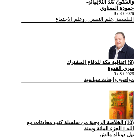
وَالسِّتُّونَ بَعْدَ الثَّلَاثِمِائَةِ-
حمودة المعناوي
2026 / 8 / 9
الفلسفة ,علم النفس , وعلم الاجتماع
(9) اتفاقية مكة للدفاع المشترك
سري القدوة
2026 / 8 / 9
مواضيع وابحاث سياسية
(10) الخلاصة الروحية من سلسلة كتب محادثات مع
الله | الجزء المائة وستة
نيل دونالد والش