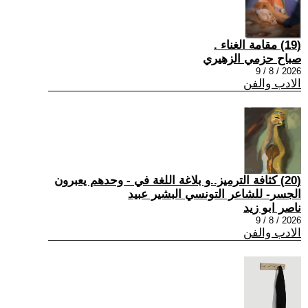
(19) مقامة الغناء .
صباح حزمي الزهيري
2026 / 8 / 9
الادب والفن
(20) كثافة الترميز..و بلاغة اللغة في - وحدهم يعبرون
الجسر- للشاعر التونسي البشير عبيد
ناصر ابو زيد
2026 / 8 / 9
الادب والفن