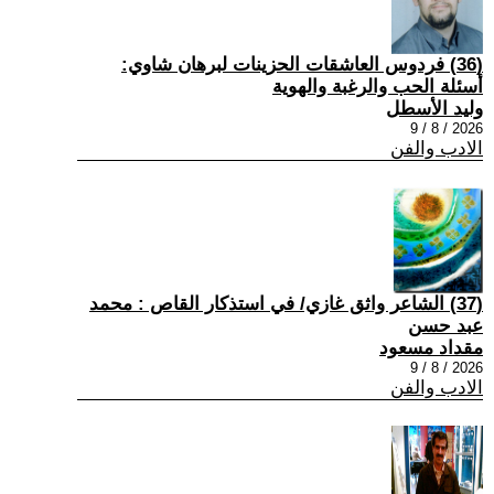
(36) فردوس العاشقات الحزينات لبرهان شاوي:
أسئلة الحب والرغبة والهوية
وليد الأسطل
2026 / 8 / 9
الادب والفن
(37) الشاعر واثق غازي/ في استذكار القاص : محمد
عبد حسن
مقداد مسعود
2026 / 8 / 9
الادب والفن