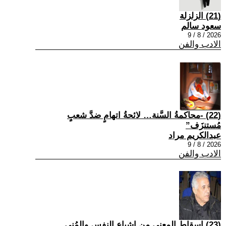
(21) الزلزلة
سعود سالم
2026 / 8 / 9
الادب والفن
(22) -محاكمةُ السَّنة… لائحةُ اتهامٍ ضدَّ شعبٍ
مُستنزَف”
عبدالكريم مراد
2026 / 8 / 9
الادب والفن
(23) إسقاط المعنى من إشباع النفس والمُنى