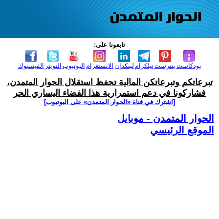
تابعونا على:
بودكاست
بنترست
تيلكرام
لينكدإن
الانستغرام
اليوتيوب
التويتر
الفيسبوك
تبرعاتكم وتبرعاتكن المالية تحفظ استقلال الحوار المتمدن،
فشاركونا في دعم استمرارية هذا الفضاء اليساري الحر
[اشترك في قناة ‫«الحوار المتمدن» على اليوتيوب]
الحوار المتمدن - موبايل
الموقع الرئيسي