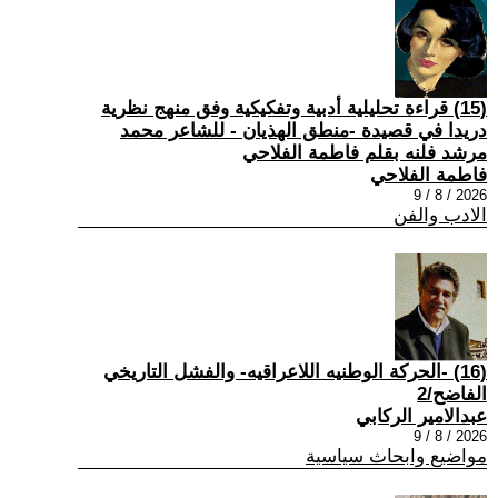
(15) قراءة تحليلية أدبية وتفكيكية وفق منهج نظرية
دريدا في قصيدة -منطق الهذيان - للشاعر محمد
مرشد فلنه بقلم فاطمة الفلاحي
فاطمة الفلاحي
2026 / 8 / 9
الادب والفن
(16) -الحركة الوطنيه اللاعراقيه- والفشل التاريخي
الفاضح/2
عبدالامير الركابي
2026 / 8 / 9
مواضيع وابحاث سياسية