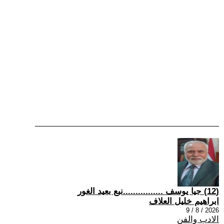
(12) جيا يوسف ................نبع بعيد الغور
ابراهيم خليل العلاف
2026 / 8 / 9
الادب والفن