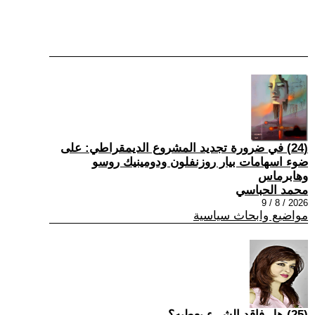
(24) في ضرورة تجديد المشروع الديمقراطي: على
ضوء اسهامات بيار روزنفلون ودومينيك روسو
وهابرماس
محمد الحباسي
2026 / 8 / 9
مواضيع وابحاث سياسية
(25) هل فاقد الشيء يعطيه؟