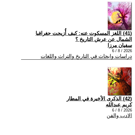
(41) اللغز المسكوت عنه: كيف أُزيحت جغرافيا
الشمال عن عرش التاريخ ؟
سفيان مرزا
2026 / 8 / 6
دراسات وابحاث في التاريخ والتراث واللغات
(42) الذكرى الأخيرة في المطار
كريم عبدالله
2026 / 8 / 6
الادب والفن