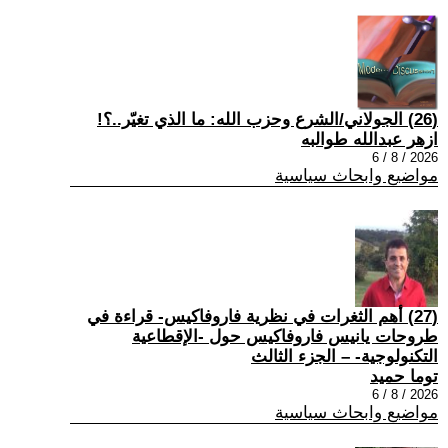
(26) الجولاني/الشرع وحزب الله: ما الذي تغيّر..؟!
ازهر عبدالله طوالبه
2026 / 8 / 6
مواضيع وابحاث سياسية
(27) أهم الثغرات في نظرية فاروفاكيس- قراءة في
طروحات يانيس فاروفاكيس حول -الإقطاعية
التكنولوجية- – الجزء الثالث
توما حميد
2026 / 8 / 6
مواضيع وابحاث سياسية