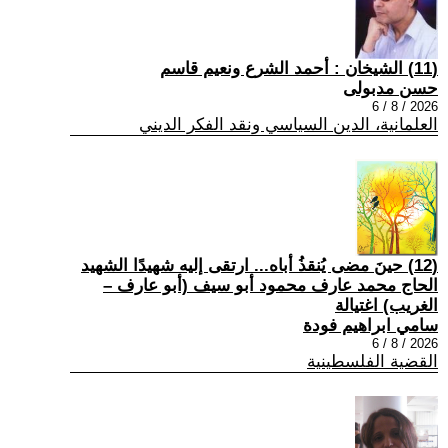
(11) الشيخان : أحمد الشرع ونعيم قاسم
حسن مدبولى
2026 / 8 / 6
العلمانية، الدين السياسي ونقد الفكر الديني
(12) حينَ مضى يُنقذُ أباه... ارتقى إليه شهيدًا الشهيد
الحاج محمد عارف محمود أبو سيف (أبو عارف –
الغريب) اغتيالة
سامي ابراهيم فودة
2026 / 8 / 6
القضية الفلسطينية