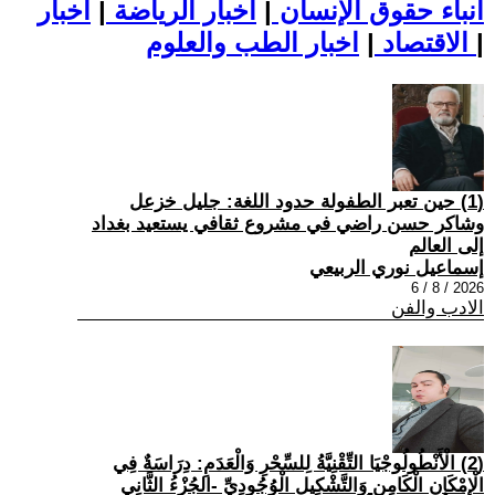
أنباء حقوق الإنسان
|
اخبار الرياضة
|
اخبار
|
اخبار الطب والعلوم
الاقتصاد
|
(1) حين تعبر الطفولة حدود اللغة: جليل خزعل
وشاكر حسن راضي في مشروع ثقافي يستعيد بغداد
إلى العالم
إسماعيل نوري الربيعي
2026 / 8 / 6
الادب والفن
(2) الْأَنْطُولُوجْيَا التِّقْنِيَّةُ لِلسِّحْرِ وَالْعَدَمِ: دِرَاسَةٌ فِي
الْإِمْكَانِ الْكَامِنِ وَالتَّشْكِيلِ الْوُجُودِيِّ -الجُزْءُ الثَّانِي