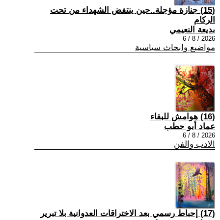
(15) جنازة مؤجلة..حين ينتفض الشهداء من تحت
الركام
بديعة النعيمي
2026 / 8 / 6
مواضيع وابحاث سياسية
(16) هوامش للبقاء
عماد أبو حطب
2026 / 8 / 6
الادب والفن
(17) إحباط رسمي بعد الاختراقات العدوانية بلا تبرير