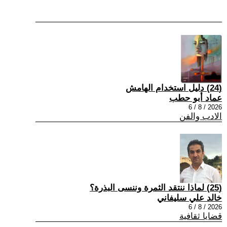
(24) دليل استخدام الهامش
عماد أبو حطب
2026 / 8 / 6
الادب والفن
(25) لماذا ننتقد الثمرة وننسى البذرة؟
خالد علي سليفاني
2026 / 8 / 6
قضايا ثقافية