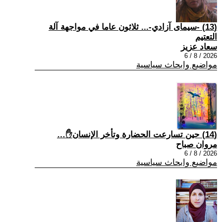
(13) -سيمای آزادي-... ثلاثون عاما في مواجهة آلة
التعتيم
سعاد عزيز
2026 / 8 / 6
مواضيع وابحاث سياسية
(14) حين تسارعت الحضارة وتأخر الإنسان✋…
مروان صباح
2026 / 8 / 6
مواضيع وابحاث سياسية