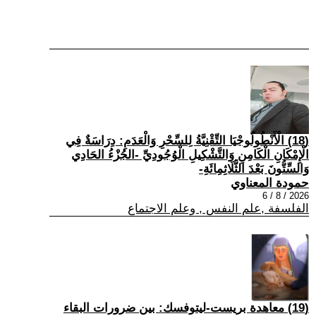
(18) الْأَنْطُولُوجْيَا التِّقْنِيَّةُ لِلسِّحْرِ وَالْعَدَمِ: دِرَاسَةٌ فِي
الْإِمْكَانِ الْكَامِنِ وَالتَّشْكِيلِ الْوُجُودِيِّ -الجُزْءُ الحَادِي
وَالسِّتُّونَ بَعْدَ الثَّلَاثِمِائَةِ-
حمودة المعناوي
2026 / 8 / 6
الفلسفة ,علم النفس , وعلم الاجتماع
(19) معاهدة بريست-ليتوفسك: بين ضرورات البقاء