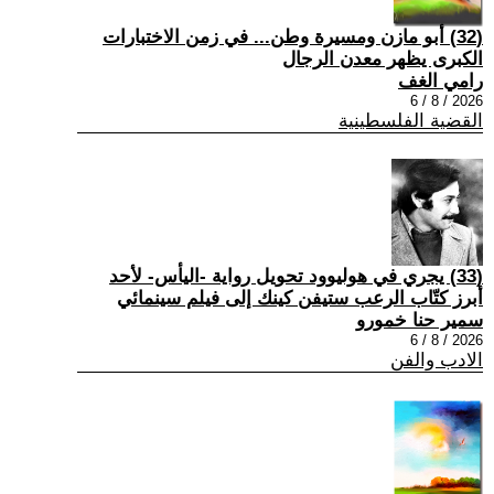
(32) أبو مازن ومسيرة وطن... في زمن الاختبارات
الكبرى يظهر معدن الرجال
رامي الغف
2026 / 8 / 6
القضية الفلسطينية
(33) يجري في هوليوود تحويل رواية -اليأس- لأحد
أبرز كتّاب الرعب ستيفن كينك إلى فيلم سينمائي
سمير حنا خمورو
2026 / 8 / 6
الادب والفن