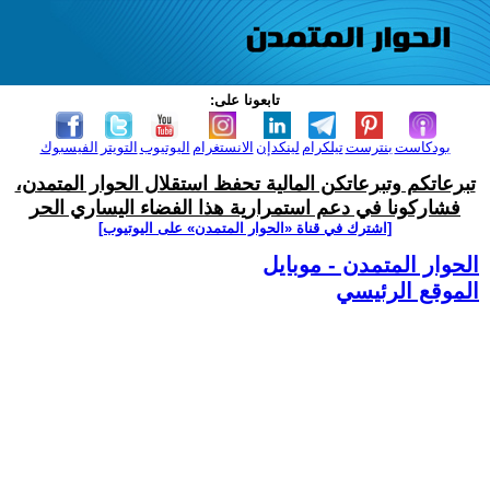
تابعونا على:
بودكاست
بنترست
تيلكرام
لينكدإن
الانستغرام
اليوتيوب
التويتر
الفيسبوك
تبرعاتكم وتبرعاتكن المالية تحفظ استقلال الحوار المتمدن،
فشاركونا في دعم استمرارية هذا الفضاء اليساري الحر
[اشترك في قناة ‫«الحوار المتمدن» على اليوتيوب]
الحوار المتمدن - موبايل
الموقع الرئيسي