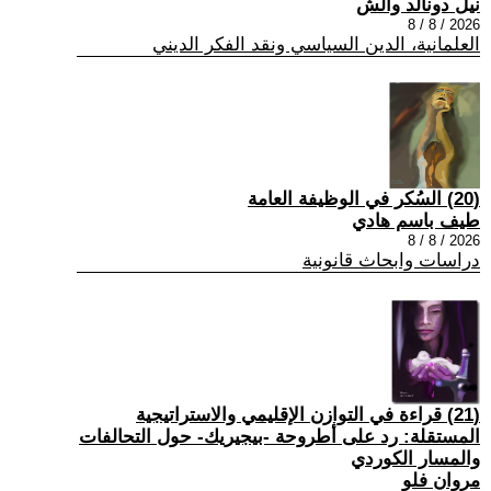
نيل دونالد والش
2026 / 8 / 8
العلمانية، الدين السياسي ونقد الفكر الديني
(20) السُكر في الوظيفة العامة
طيف باسم هادي
2026 / 8 / 8
دراسات وابحاث قانونية
(21) قراءة في التوازن الإقليمي والاستراتيجية
المستقلة: رد على أطروحة -بيجيريك- حول التحالفات
والمسار الكوردي
مروان فلو