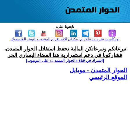
تابعونا على:
بودكاست
بنترست
تيلكرام
لينكدإن
الانستغرام
اليوتيوب
التويتر
الفيسبوك
تبرعاتكم وتبرعاتكن المالية تحفظ استقلال الحوار المتمدن،
فشاركونا في دعم استمرارية هذا الفضاء اليساري الحر
[اشترك في قناة ‫«الحوار المتمدن» على اليوتيوب]
الحوار المتمدن - موبايل
الموقع الرئيسي