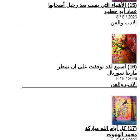
(15) الأشياء التي بقيت بعد رحيل أصحابها
عماد أبو حطب
2026 / 8 / 8
الادب والفن
(16) اسمع لقد توقفت على ان تمطر
مارينا سوريال
2026 / 8 / 8
الادب والفن
(17) كل أيام الله مباركة
محمد الهنبوت