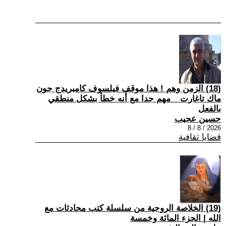
(18) الزمن وهم ! هذا موقف فيلسوف كامبريدج جون
ماك تاغارت _ مهم جدا مع أنه خطأ بشكل منطقي
بالفعل
حسين عجيب
2026 / 8 / 8
قضايا ثقافية
(19) الخلاصة الروحية من سلسلة كتب محادثات مع
الله | الجزء المائة وخمسة