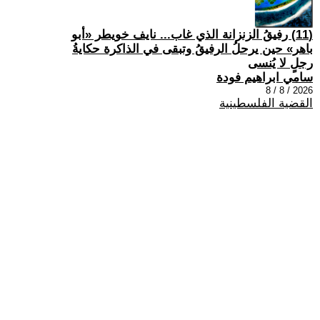
(11) رفيقُ الزنزانة الذي غاب... نايف خويطر «أبو
باهر» حين يرحلُ الرفيقُ وتبقى في الذاكرة حكايةُ
رجلٍ لا يُنسى
سامي ابراهيم فودة
2026 / 8 / 8
القضية الفلسطينية