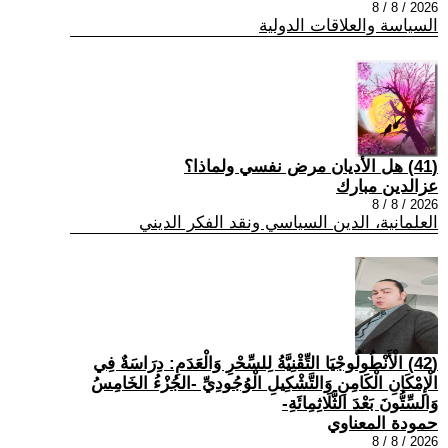
2026 / 8 / 8
السياسة والعلاقات الدولية
(41) هل الأديان مرض نفسي ولماذا؟
عزالدين مبارك
2026 / 8 / 8
العلمانية، الدين السياسي ونقد الفكر الديني
(42) الْأَنْطُولُوجْيَا التِّقْنِيَّةُ لِلسِّحْرِ وَالْعَدَمِ: دِرَاسَةٌ فِي
الْإِمْكَانِ الْكَامِنِ وَالتَّشْكِيلِ الْوُجُودِيِّ -الجُزْءُ الخَامِسُ
وَالسِّتُّونَ بَعْدَ الثَّلَاثِمِائَةِ-
حمودة المعناوي
2026 / 8 / 8