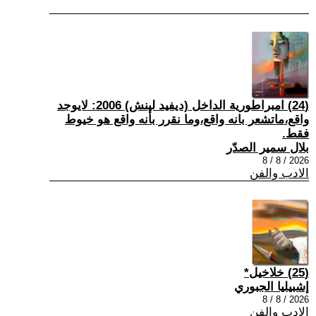
(24) امبراطورية الداخل (ديفيد لينش) 2006: لايوجد
واقع،ماتشعر بانه واقع،وما نقرر بأنه واقع هو خيوط
فقط.
بلال سمير الصدّر
2026 / 8 / 8
الادب والفن
(25) خلاخيل*
إشبيليا الجبوري
2026 / 8 / 8
الادب والفن