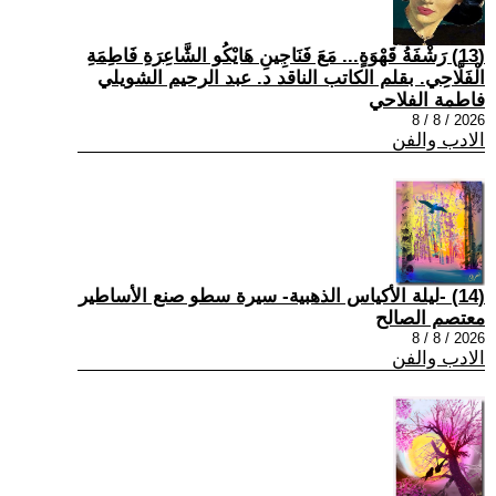
(13) رَشْفَةُ قَهْوَةٍ... مَعَ فَنَاجِينِ هَايْكُو الشَّاعِرَةِ فَاطِمَةِ
الْفَلَّاحِي. بقلم الكاتب الناقد د. عبد الرحيم الشويلي
فاطمة الفلاحي
2026 / 8 / 8
الادب والفن
(14) -ليلة الأكياس الذهبية- سيرة سطو صنع الأساطير
معتصم الصالح
2026 / 8 / 8
الادب والفن