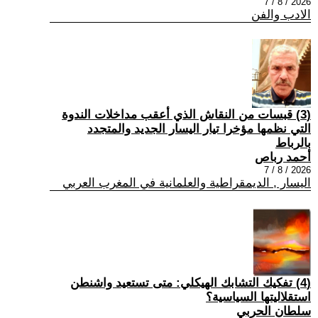
2026 / 8 / 7
الادب والفن
(3) قبسات من النقاش الذي أعقب مداخلات الندوة
التي نظمها مؤخرا تيار اليسار الجديد والمتجدد
بالرباط
أحمد رباص
2026 / 8 / 7
اليسار , الديمقراطية والعلمانية في المغرب العربي
(4) تفكيك التشابك الهيكلي: متى تستعيد واشنطن
استقلاليتها السياسية؟
سلطان الحربي