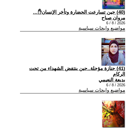
(40) حين تسارعت الحضارة وتأخر الإنسان✋…
مروان صباح
2026 / 8 / 6
مواضيع وابحاث سياسية
(41) جنازة مؤجلة..حين ينتفض الشهداء من تحت
الركام
بديعة النعيمي
2026 / 8 / 6
مواضيع وابحاث سياسية