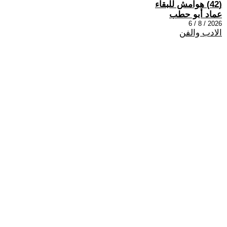
(42) هوامش للبقاء
عماد أبو حطب
2026 / 8 / 6
الادب والفن