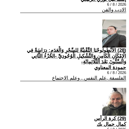
2026 / 8 / 6
الادب والفن
(28) الْأَنْطُولُوجْيَا التِّقْنِيَّةُ لِلسِّحْرِ وَالْعَدَمِ: دِرَاسَةٌ فِي
الْإِمْكَانِ الْكَامِنِ وَالتَّشْكِيلِ الْوُجُودِيِّ -الجُزْءُ الثَّانِي
وَالسِّتُّونَ بَعْدَ الثَّلَاثِمِائَةِ-
حمودة المعناوي
2026 / 8 / 6
الفلسفة ,علم النفس , وعلم الاجتماع
(29) كرة الرأس
كمال جمال بك