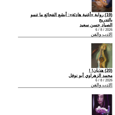
(19) رواية «أغنية هادئة»: أبشع الفجائع ما تنمو
بالتدريج
الصياد حسن سعيد
2026 / 8 / 6
الادب والفن
(20) هذيان! !
محمد الزهراوي أبو نوفل
2026 / 8 / 6
الادب والفن