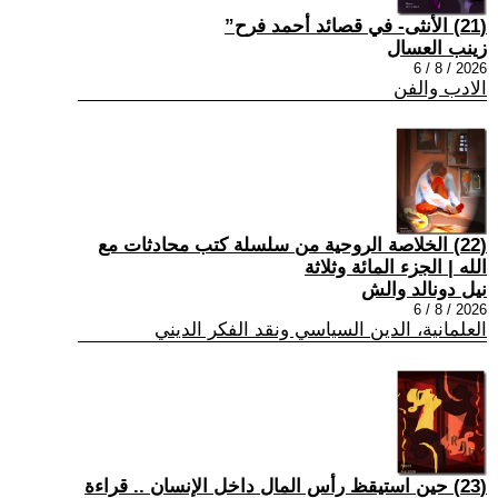
(21) الأنثى- في قصائد أحمد فرح”
زينب العسال
2026 / 8 / 6
الادب والفن
(22) الخلاصة الروحية من سلسلة كتب محادثات مع
الله | الجزء المائة وثلاثة
نيل دونالد والش
2026 / 8 / 6
العلمانية، الدين السياسي ونقد الفكر الديني
(23) حين استيقظ رأس المال داخل الإنسان .. قراءة