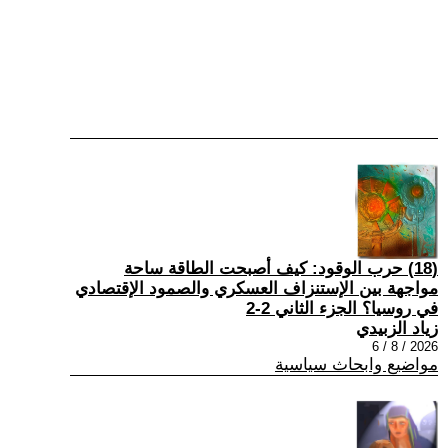
(18) حرب الوقود: كيف أصبحت الطاقة ساحة
مواجهة بين الإستنزاف العسكري والصمود الإقتصادي
في روسيا؟ الجزء الثاني 2-2
زياد الزبيدي
2026 / 8 / 6
مواضيع وابحاث سياسية