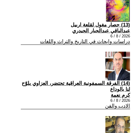
(13) حصار مغول لقلعة اربيل
عبدالباقي عبدالجبار الحيدري
2026 / 8 / 6
دراسات وابحاث في التاريخ والتراث واللغات
(14) الفرقة السمفونية العراقية تحتضر، العزاوي يلوّح
لنا بالوداع
كرم نعمة
2026 / 8 / 6
الادب والفن