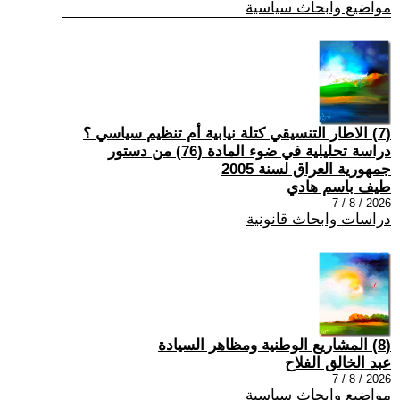
مواضيع وابحاث سياسية
(7) الاطار التنسيقي كتلة نيابية أم تنظيم سياسي ؟
دراسة تحليلية في ضوء المادة (76) من دستور
جمهورية العراق لسنة 2005
طيف باسم هادي
2026 / 8 / 7
دراسات وابحاث قانونية
(8) المشاريع الوطنية ومظاهر السيادة
عبد الخالق الفلاح
2026 / 8 / 7
مواضيع وابحاث سياسية