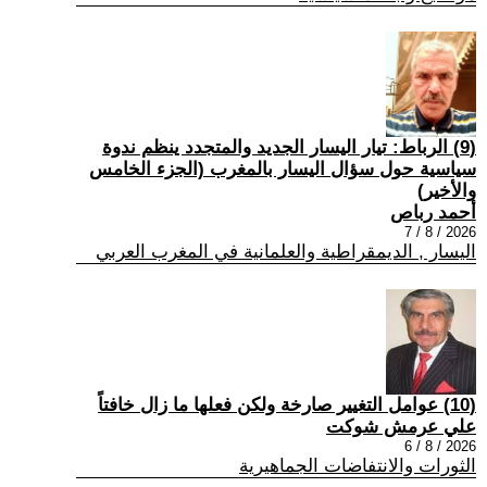
(9) الرباط: تيار اليسار الجديد والمتجدد ينظم ندوة
سياسية حول سؤال اليسار بالمغرب (الجزء الخامس
والأخير)
أحمد رباص
2026 / 8 / 7
اليسار , الديمقراطية والعلمانية في المغرب العربي
(10) عوامل التغيير صارخة ولكن فعلها ما زال خافتاً
علي عرمش شوكت
2026 / 8 / 6
الثورات والانتفاضات الجماهيرية