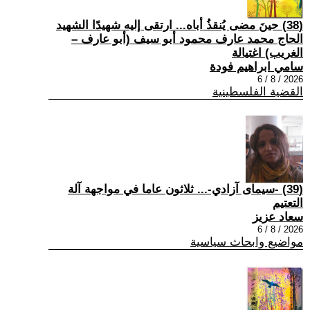
(38) حينَ مضى يُنقذُ أباه... ارتقى إليه شهيدًا الشهيد
الحاج محمد عارف محمود أبو سيف (أبو عارف –
الغريب) اغتيالة
سامي ابراهيم فودة
2026 / 8 / 6
القضية الفلسطينية
(39) -سيمای آزادي-... ثلاثون عاما في مواجهة آلة
التعتيم
سعاد عزيز
2026 / 8 / 6
مواضيع وابحاث سياسية