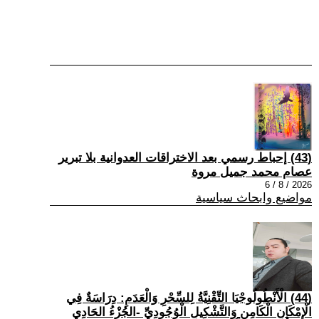
(43) إحباط رسمي بعد الاختراقات العدوانية بلا تبرير
عصام محمد جميل مروة
2026 / 8 / 6
مواضيع وابحاث سياسية
(44) الْأَنْطُولُوجْيَا التِّقْنِيَّةُ لِلسِّحْرِ وَالْعَدَمِ: دِرَاسَةٌ فِي
الْإِمْكَانِ الْكَامِنِ وَالتَّشْكِيلِ الْوُجُودِيِّ -الجُزْءُ الحَادِي