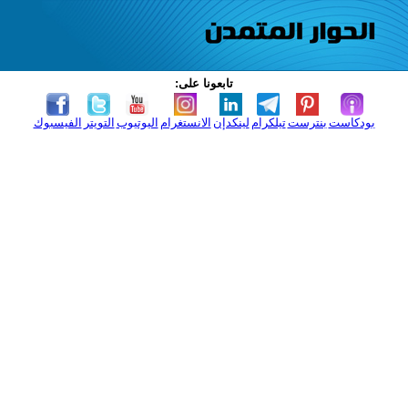
تابعونا على:
بودكاست
بنترست
تيلكرام
لينكدإن
الانستغرام
اليوتيوب
التويتر
الفيسبوك