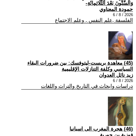
وَالسِّتُّونَ بَعْدَ الثَّلَاثِمِائَةِ-
حمودة المعناوي
2026 / 8 / 6
الفلسفة ,علم النفس , وعلم الاجتماع
(45) معاهدة بريست-ليتوفسك: بين ضرورات البقاء
السياسي وكلفة التنازلات الإقليمية
زيد نائل العدوان
2026 / 8 / 6
دراسات وابحاث في التاريخ والتراث واللغات
(46) هجرة المغرب الى اسبانيا
فوزية بن حورية