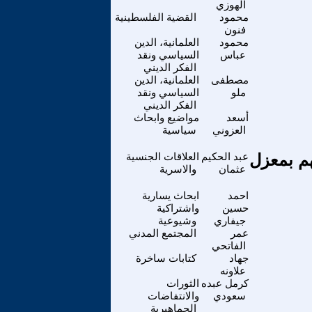
الهوزي
محمود
القضية الفلسطينية
فنون
محمود
العلمانية، الدين
عباس
السياسي ونقد
الفكر الديني
مصطفى
العلمانية، الدين
ملو
السياسي ونقد
الفكر الديني
أسعد
مواضيع وابحاث
العزوني
سياسية
تهم بمعزل
عبد الحكيم
العلاقات الجنسية
عثمان
والاسرية
احمد
ابحاث يسارية
حسين
واشتراكية
جيفاري
وشيوعية
عمر
المجتمع المدني
الفاتحي
جهاد
كتابات ساخرة
علاونه
كرمل عبده
الثورات
سعودي
والانتفاضات
الجماهيرية