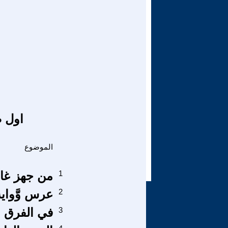
اول ص
الموضوع
1
من جهز غازي
2
عرس وَّواية
3
في الفرق بي