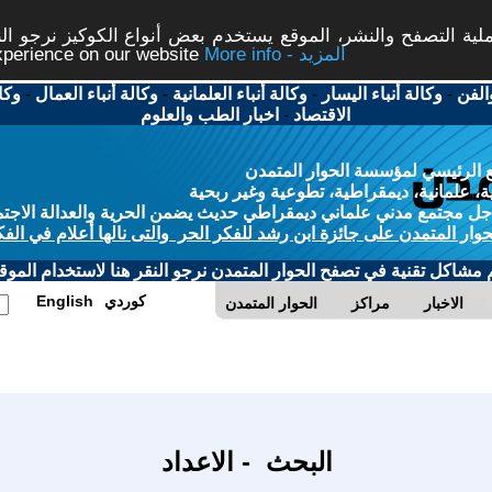
ة التصفح والنشر، الموقع يستخدم بعض أنواع الكوكيز نرجو النق
More info - المزيد
experience on our website
الفن
-
وكالة أنباء اليسار
-
وكالة أنباء العلمانية
-
وكالة أنباء العمال
-
وكا
الاقتصاد
-
اخبار الطب والعلوم
 الرئيسي لمؤسسة الحوار المتمدن
، علمانية، ديمقراطية، تطوعية وغير ربحية
ل مجتمع مدني علماني ديمقراطي حديث يضمن الحرية والعدالة الاجتم
حوار المتمدن على جائزة ابن رشد للفكر الحر والتى نالها أعلام في الفك
م مشاكل تقنية في تصفح الحوار المتمدن نرجو النقر هنا لاستخدام الموقع
كوردي
English
الاخبار
مراكز
الحوار المتمدن
البحث - الاعداد