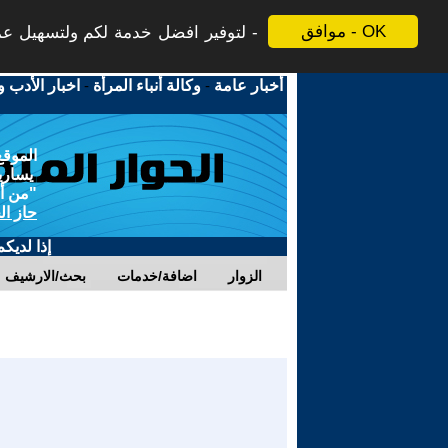
موافق - OK
لتوفير افضل خدمة لكم ولتسهيل عملي
أخبار عامة
-
وكالة أنباء المرأة
-
اخبار الأدب و
الموقع
يسارية
"من أج
حاز ال
إذا لديك
الزوار
اضافة/خدمات
بحث/الارشيف