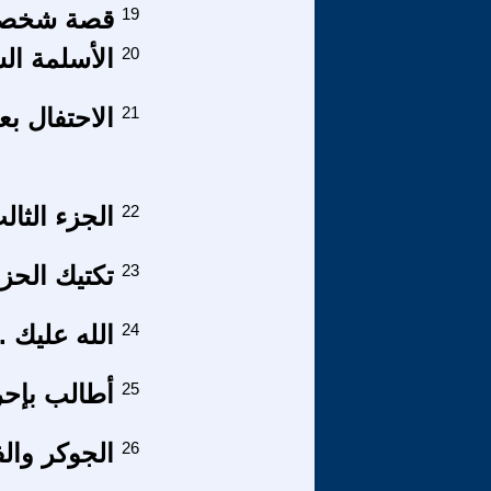
19
قصة شخصي
20
الأسلمة ال
21
الاحتفال بع
22
الجزء الثال
23
تكتيك الح
24
الله عليك ..ا
25
أطالب بإحراق
26
الجوكر وال