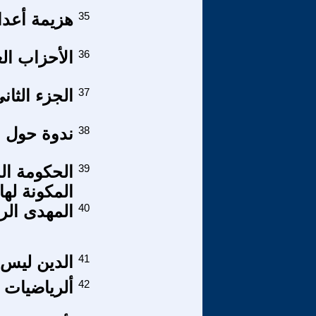
35
هزيمة أعدائ
36
الأحزاب الع
37
الجزء الثان
38
ندوة حول ا
39
الحكومة ال
المكونة لها
40
المهدى الر
41
الدين ليس 
42
ألرياضيات و