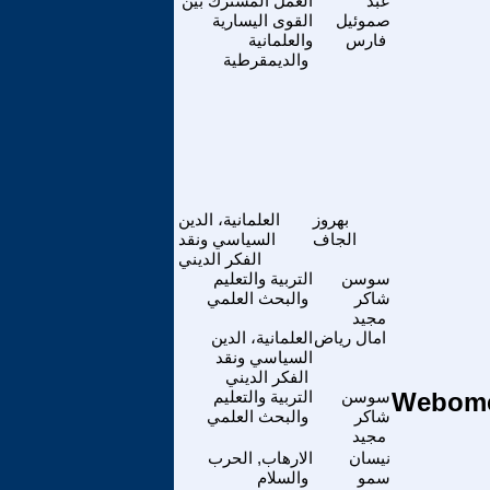
عبد
العمل المشترك بين
صموئيل
القوى اليسارية
فارس
والعلمانية
والديمقرطية
بهروز
العلمانية، الدين
الجاف
السياسي ونقد
الفكر الديني
سوسن
التربية والتعليم
شاكر
والبحث العلمي
مجيد
امال رياض
العلمانية، الدين
السياسي ونقد
الفكر الديني
رتيب الجامعات العالميةWebometrics
سوسن
التربية والتعليم
شاكر
والبحث العلمي
مجيد
نيسان
الارهاب, الحرب
سمو
والسلام