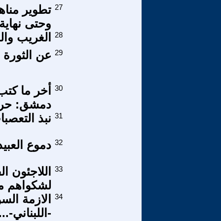
27
تطوير مناهج
وحتى نهاية
28
الغريب وال
29
عن الثورة 
30
أخر ما كتب
دمشق: حرب 
31
نبذ التعصبا
32
دموع العبيد
33
اللاجئون ا
لشكواهم م
34
الازمة الس
-اللبناني-...