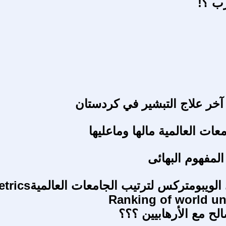
رب ؟!
 آخر علاج التبشير في كردستان
عات العالمية مالها وماعليها
لمفهوم البهائى
تعرف على الويبومتركس لت
Ranking of world uni
صالح مع الأرهابيين ؟؟؟