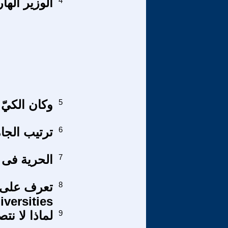
4
الوزير الها
5
وكان الكيّ
6
ترتيب الجام
7
الحرية فى ا
8
versities
9
لماذا لا نت