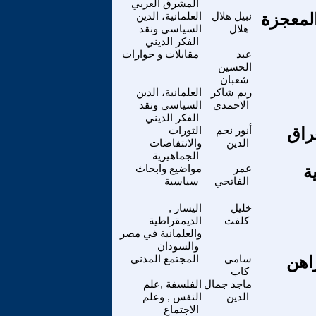
المشرق العربي
المعجزة
نبيل هلال
العلمانية، الدين
هلال
السياسي ونقد
الفكر الديني
عبد
مقابلات و حوارات
الحسين
شعبان
ريم شاكر
العلمانية، الدين
الاحمدي
السياسي ونقد
الفكر الديني
راق
أنور نجم
الثورات
الدين
والانتفاضات
الجماهيرية
ة
عمر
مواضيع وابحاث
الفاتحي
سياسية
خليل
اليسار ,
كلفت
الديمقراطية
والعلمانية في مصر
والسودان
اهن
سامي
المجتمع المدني
كاب
ماجد جمال
الفلسفة ,علم
الدين
النفس , وعلم
الاجتماع