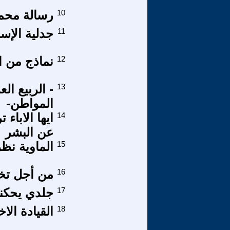
10
رسالة محمو
11
جدلية الإس
12
نماذج من ا
13
- الربيع ال
المواطن-
14
ايها الاباء
عن البشر
15
الماوية نظ
16
من أجل تخ
17
جلدي يحكن
18
القيادة الاخ