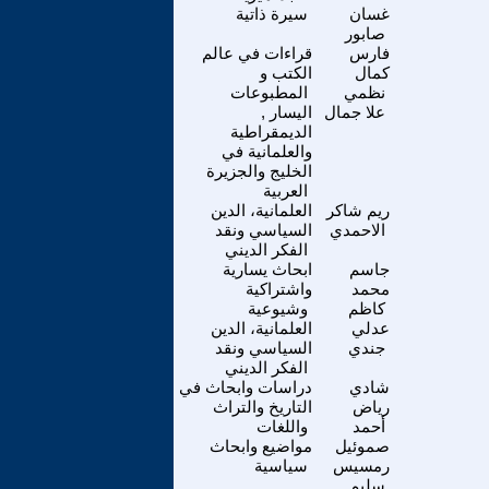
غسان
سيرة ذاتية
صابور
فارس
قراءات في عالم
كمال
الكتب و
نظمي
المطبوعات
علا جمال
اليسار ,
الديمقراطية
والعلمانية في
الخليج والجزيرة
العربية
ريم شاكر
العلمانية، الدين
الاحمدي
السياسي ونقد
الفكر الديني
جاسم
ابحاث يسارية
محمد
واشتراكية
كاظم
وشيوعية
عدلي
العلمانية، الدين
جندي
السياسي ونقد
الفكر الديني
شادي
دراسات وابحاث في
رياض
التاريخ والتراث
أحمد
واللغات
صموئيل
مواضيع وابحاث
رمسيس
سياسية
سليم