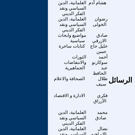
هشام آدم
العلمانية، الدين
السياسي ونقد
الفكر الديني
رضوان
العلمانية، الدين
الخولى
السياسي ونقد
الفكر الديني
صادق
مواضيع وابحاث
الازرقي
سياسية
خليل حاج
كتابات ساخرة
حسن
أحمد
الثورات
سوكارنو
والانتفاضات
عبد
الجماهيرية
الحافظ
الرسائل
طلال
الصحافة والاعلام
سيف
فكري
الادارة و الاقتصاد
الأزراق
محمد
العلمانية، الدين
صادق
السياسي ونقد
الفكر الديني
نضال
العلمانية، الدين
الابراهيم
السياسي ونقد