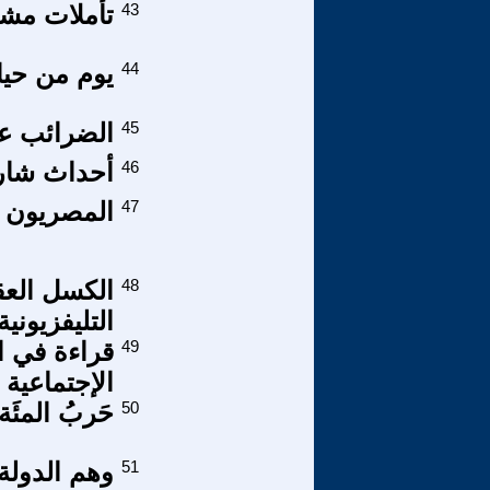
43
تأملات مش
44
يوم من حياة
45
الضرائب عل
46
أحداث شارع
47
المصريون ب
48
الكسل العق
التليفزيونية
49
قراءة في ال
الإجتماعية
50
حَربُ المئَة
51
وهم الدولة 