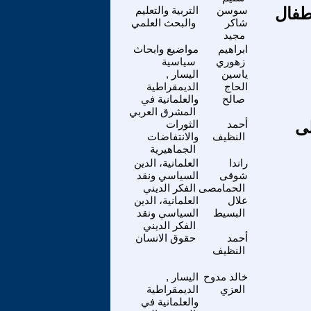
أطفال
سوسن
التربية والتعليم
شاكر
والبحث العلمي
مجيد
ابراهيم
مواضيع وابحاث
زهوري
سياسية
ياسين
اليسار ,
الحاج
الديمقراطية
صالح
والعلمانية في
المشرق العربي
لى
أحمد
الثورات
النظيف
والانتفاضات
الجماهيرية
راندا
العلمانية، الدين
شوقى
السياسي ونقد
الحمامصى
الفكر الديني
علال
العلمانية، الدين
البسيط
السياسي ونقد
الفكر الديني
أحمد
حقوق الانسان
النظيف
خالد مدوح
اليسار ,
العزي
الديمقراطية
والعلمانية في