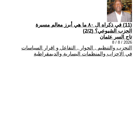
(11) في ذكراه ال ٨٠ ما هي أبرز معالم مسيرة
الحزب الشيوعي؟ (2/2)
تاج السر عثمان
2026 / 8 / 8
التحزب والتنظيم , الحوار , التفاعل و اقرار السياسات
في الاحزاب والمنظمات اليسارية والديمقراطية