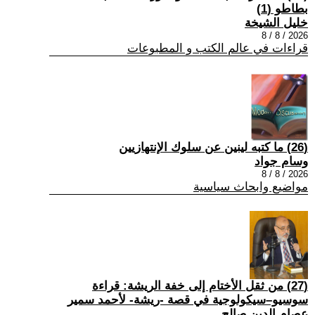
بطاطو (1)
خليل الشيخة
2026 / 8 / 8
قراءات في عالم الكتب و المطبوعات
(26) ما كتبه لينين عن سلوك الإنتهازيين
وسام جواد
2026 / 8 / 8
مواضيع وابحاث سياسية
(27) من ثقل الأختام إلى خفة الريشة: قراءة
سوسيو–سيكولوجية في قصة -ريشة- لأحمد سمير
عصام الدين صالح