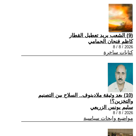
(9) الشعب يريد تعطيل القطار
كاظم فنجان الحمامي
2026 / 8 / 8
كتابات ساخرة
(10) بعد وثيقة ملادينوف.. السلاح بين التصنيم
والتخزين؟!
سليم يونس الزريعي
2026 / 8 / 8
مواضيع وابحاث سياسية