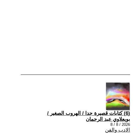
(6) كتابات قصيرة جدا / الهروب الصغير /
بويعلاوي عبد الرحمان
2026 / 8 / 8
الادب والفن