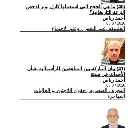
(40) ما هي الحجج التي استعملها كارل بوبر لدحض
النزعة التاريخانية؟
أحمد رباص
2026 / 8 / 8
الفلسفة ,علم النفس , وعلم الاجتماع
(41) بيان الماركسيين المناهضين للرأسمالية بشأن
الأحداث في سبتة
أحمد رباص
2026 / 8 / 8
الهجرة , العنصرية , حقوق اللاجئين ,و الجاليات
المهاجرة