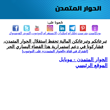
تابعونا على:
بودكاست
بنترست
تيلكرام
لينكدإن
الانستغرام
اليوتيوب
التويتر
الفيسبوك
تبرعاتكم وتبرعاتكن المالية تحفظ استقلال الحوار المتمدن،
فشاركونا في دعم استمرارية هذا الفضاء اليساري الحر
[اشترك في قناة ‫«الحوار المتمدن» على اليوتيوب]
الحوار المتمدن - موبايل
الموقع الرئيسي