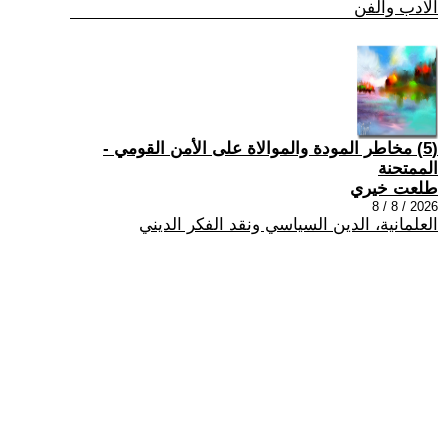
الادب والفن
(5) مخاطر المودة والموالاة على الأمن القومي -
الممتحنة
طلعت خيري
2026 / 8 / 8
العلمانية، الدين السياسي ونقد الفكر الديني