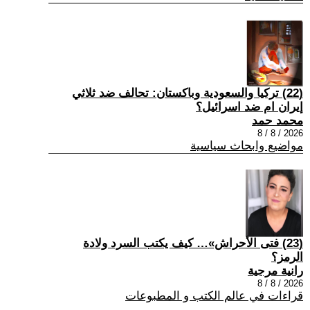
(22) تركيا والسعودية وباكستان: تحالف ضد ثلاثي
إيران ام ضد اسرائيل؟
محمد حمد
2026 / 8 / 8
مواضيع وابحاث سياسية
(23) فتى الأحراش»… كيف يكتب السرد ولادة
الرمز؟
رانية مرجية
2026 / 8 / 8
قراءات في عالم الكتب و المطبوعات