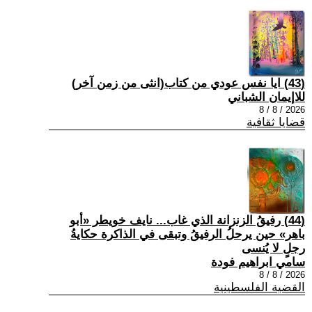
(43) ايا نفس عودي من كتاب(انثى من زمن آخر)
للاإيمان الشباني
2026 / 8 / 8
قضايا ثقافية
(44) رفيقُ الزنزانة الذي غاب... نايف خويطر «أبو
باهر» حين يرحلُ الرفيقُ وتبقى في الذاكرة حكايةُ
رجلٍ لا يُنسى
سامي ابراهيم فودة
2026 / 8 / 8
القضية الفلسطينية