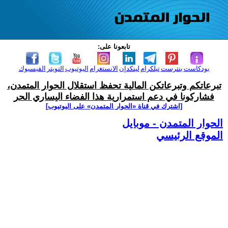
تابعونا على:
بودكاست
بنترست
تيلكرام
لينكدإن
الانستغرام
اليوتيوب
التويتر
الفيسبوك
تبرعاتكم وتبرعاتكن المالية تحفظ استقلال الحوار المتمدن،
فشاركونا في دعم استمرارية هذا الفضاء اليساري الحر
[اشترك في قناة ‫«الحوار المتمدن» على اليوتيوب]
الحوار المتمدن - موبايل
الموقع الرئيسي