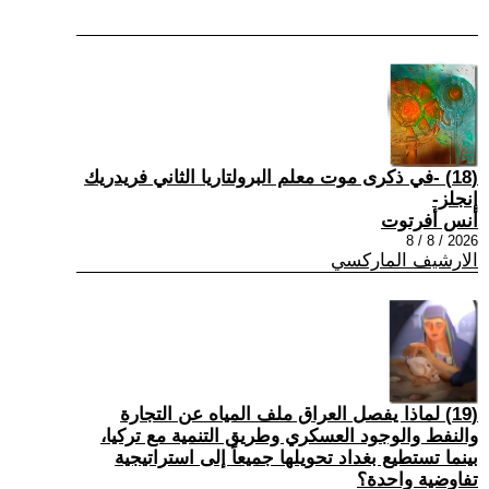
(18) -في ذكرى موت معلم البرولتاريا الثاني فريدريك
إنجلز-
أنس أفرتوت
2026 / 8 / 8
الارشيف الماركسي
(19) لماذا يفصل العراق ملف المياه عن التجارة
والنفط والوجود العسكري وطريق التنمية مع تركيا،
بينما تستطيع بغداد تحويلها جميعاً إلى استراتيجية
تفاوضية واحدة؟