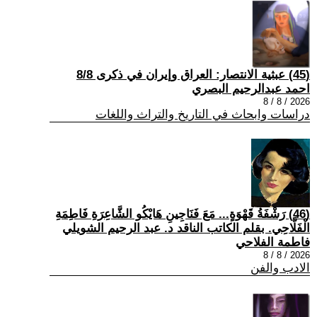
(45) عبثية الانتصار: العراق وإيران في ذكرى 8/8
احمد عبدالرحيم البصري
2026 / 8 / 8
دراسات وابحاث في التاريخ والتراث واللغات
(46) رَشْفَةُ قَهْوَةٍ... مَعَ فَنَاجِينِ هَايْكُو الشَّاعِرَةِ فَاطِمَةِ
الْفَلَّاحِي. بقلم الكاتب الناقد د. عبد الرحيم الشويلي
فاطمة الفلاحي
2026 / 8 / 8
الادب والفن