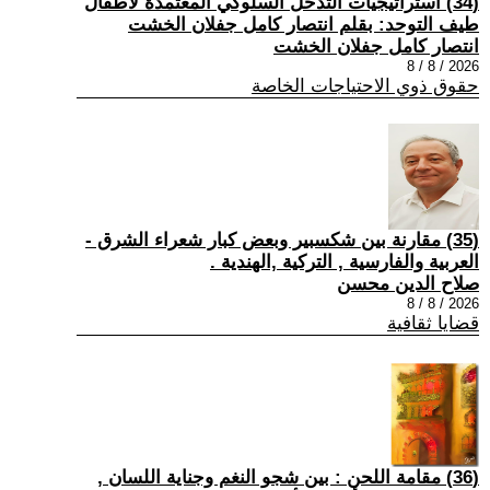
(34) استراتيجيات التدخل السلوكي المعتمدة لأطفال
طيف التوحد: بقلم انتصار كامل جفلان الخشت
انتصار كامل جفلان الخشت
2026 / 8 / 8
حقوق ذوي الاحتياجات الخاصة
(35) مقارنة بين شكسبير وبعض كبار شعراء الشرق -
العربية والفارسية , التركية ,الهندية .
صلاح الدين محسن
2026 / 8 / 8
قضايا ثقافية
(36) مقامة اللحن : بين شجو النغم وجناية اللسان ,