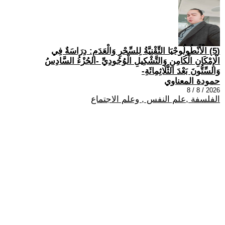
(5) الْأَنْطُولُوجْيَا التِّقْنِيَّةُ لِلسِّحْرِ وَالْعَدَمِ: دِرَاسَةٌ فِي
الْإِمْكَانِ الْكَامِنِ وَالتَّشْكِيلِ الْوُجُودِيِّ -الجُزْءُ السَّادِسُ
وَالسِّتُّونَ بَعْدَ الثَّلَاثِمِائَةِ-
حمودة المعناوي
2026 / 8 / 8
الفلسفة ,علم النفس , وعلم الاجتماع