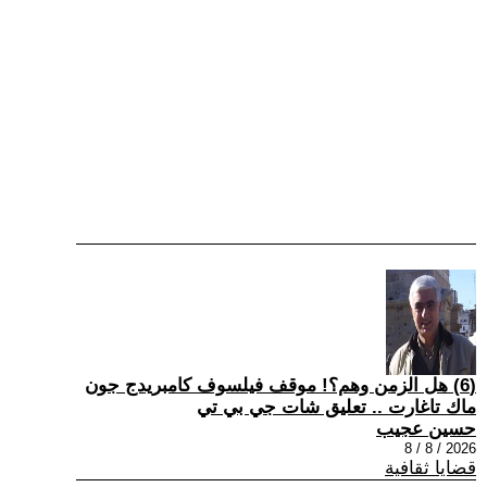
(6) هل الزمن وهم؟! موقف فيلسوف كامبريدج جون
ماك تاغارت .. تعليق شات جي بي تي
حسين عجيب
2026 / 8 / 8
قضايا ثقافية