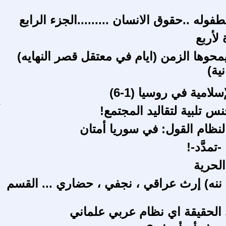
لطفوله ..حقوق الانسان .........الجزء الرابع
 لأربع
محوها الزمن (ايام في معتقل قصر النهايه)
نية)
لامية في روسيا (1-6)
جنس تلبية لتقاليد المجتمع!
لنظام القول: في سوريا أمتان
-تمدَّد-!
الحرية
ننه) إرث عراقي ، نجفي ، حضاري ... القسم
 الحقيقة اي نظام عربي علماني