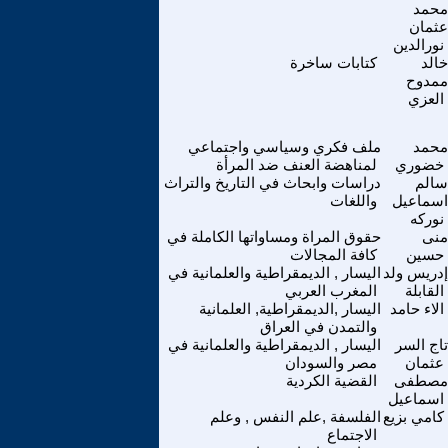
محمد
عثمان
نورالدين
خالد
كتابات ساخرة
ممدوح
العزي
محمد
ملف فكري وسياسي واجتماعي
خضوري
لمناهضة العنف ضد المرأة
سالم
دراسات وابحاث في التاريخ والتراث
اسماعيل
واللغات
نوركه
منى
حقوق المراة ومساواتها الكاملة في
حسين
كافة المجالات
إدريس ولد
اليسار , الديمقراطية والعلمانية في
القابلة
المغرب العربي
الاء حامد
اليسار ,الديمقراطية, العلمانية
والتمدن في العراق
تاج السر
اليسار , الديمقراطية والعلمانية في
عثمان
مصر والسودان
مصطفى
القضية الكردية
اسماعيل
كامي بزيع
الفلسفة ,علم النفس , وعلم
الاجتماع