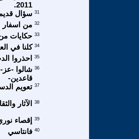
2011.
31
سؤال قديم ,
32
من اسفار ا
33
حكايات من 
34
كلنا في الع
35
احذروا ال
36
شالوا -عز- 
قاعدين-
37
تعويم الدس
38
الآثار والثق
39
إقصاء نوري
40
فانتاسي