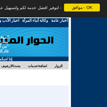
موافق - OK
لتوفير افضل خدمة لكم ولتسهيل عملي
أخبار عامة
-
وكالة أنباء المرأة
-
اخبار الأدب و
الموقع
يسارية
"من أج
حاز ال
إذا لديك
الزوار
اضافة/خدمات
بحث/الارشيف