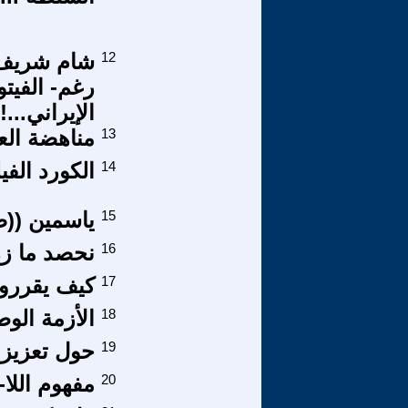
12
شام شريف
رغم- الفيتو
الإيراني...!!
13
مناهضة الع
14
الكورد الفي
15
ياسمين ((ض
16
نحصد ما زرع
17
كيف يقررون وبماذ
18
الأزمة الوط
19
حول تعزيز 
20
مفهوم اللا