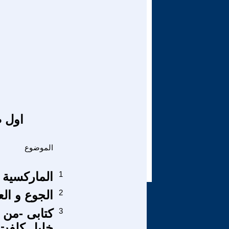
اول ص
الموضوع
1
الماركسية 
2
الجوع و ال
3
كتابى -من 
خليل كلفت