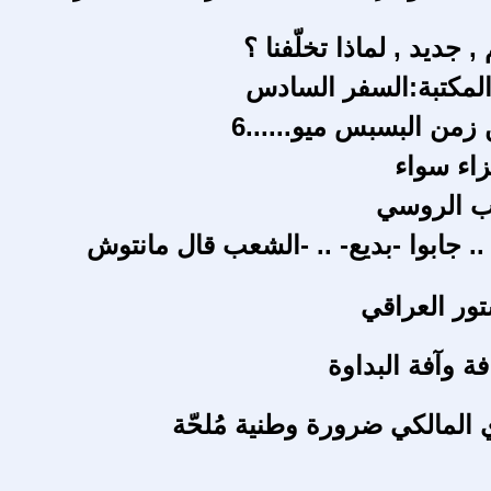
 جديد , لماذا تخلّفنا ؟
لمكتبة:السفر السادس
زمن البسبس ميو......6
زاء سواء
دب الروسي
.. جابوا -بديع- .. -الشعب قال مانتوش
تور العراقي
افة وآفة البداوة
 المالكي ضرورة وطنية مُلحّة