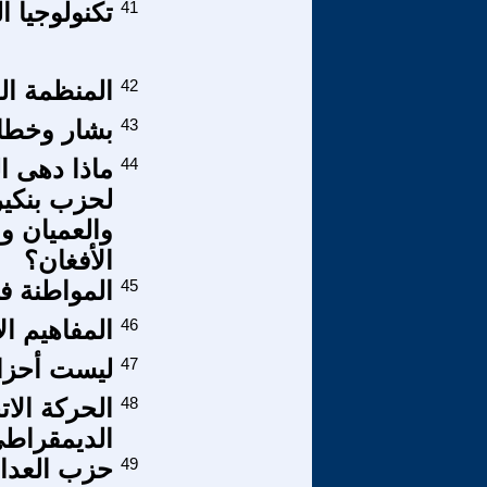
41
تكنولوجيا ا
42
المنظمة الد
43
بشار وخطاب
44
ماذا دهى ا
لحزب بنكير
والعميان و
الأفغان؟
45
المواطنة في
46
المفاهيم ا
47
ليست أحزان
48
الحركة الات
الديمقراطي 
49
حزب العدال