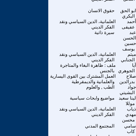
ابو الحق
حقوق الانسان
البكري
أحمد
العلمانية، الدين السياسي ونقد
عفيفى
الفكر الديني
عبد
سيرة ذاتية
الحسن
حسين
يوسف
ميثم
العلمانية، الدين السياسي ونقد
الجنابي
الفكر الديني
آيا
ملف : ظاهرة البغاء والمتاجرة
الجوهري
بالجنس
صلاح
العمل المشترك بين القوى اليسارية
بدرالدين
والعلمانية والديمقرطية
جواد
الطب , والعلوم
البشيتي
لينا سعيد
مواضيع وابحاث سياسية
موللا
ذياب
العلمانية، الدين السياسي ونقد
مهدي
الفكر الديني
محسن
سامي
المجتمع المدني
كاب