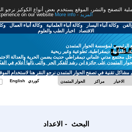
ة التصفح والنشر، الموقع يستخدم بعض أنواع الكوكيز نرجو النق
More info - المزيد
experience on our website
الفن
-
وكالة أنباء اليسار
-
وكالة أنباء العلمانية
-
وكالة أنباء العمال
-
وكا
الاقتصاد
-
اخبار الطب والعلوم
 الرئيسي لمؤسسة الحوار المتمدن
، علمانية، ديمقراطية، تطوعية وغير ربحية
ل مجتمع مدني علماني ديمقراطي حديث يضمن الحرية والعدالة الاجتم
حوار المتمدن على جائزة ابن رشد للفكر الحر والتى نالها أعلام في الفك
م مشاكل تقنية في تصفح الحوار المتمدن نرجو النقر هنا لاستخدام الموقع
كوردي
English
الاخبار
مراكز
الحوار المتمدن
البحث - الاعداد