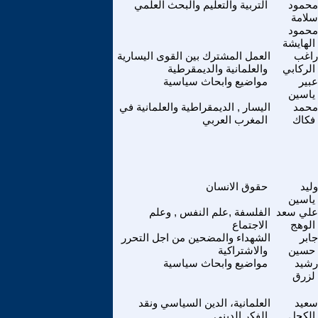
محمود
التربية والتعليم والبحث العلمي
سلامة
محمود
الهايشة
راغب
العمل المشترك بين القوى اليسارية
الركابي
والعلمانية والديمقرطية
عبير
مواضيع وابحاث سياسية
ياسين
محمد
اليسار , الديمقراطية والعلمانية في
فكاك
المغرب العربي
وليد
حقوق الانسان
ياسين
علي سعد
الفلسفة ,علم النفس , وعلم
الوهج
الاجتماع
جابر
الشهداء والمضحين من اجل التحرر
حسين
والاشتراكية
رشيد
مواضيع وابحاث سياسية
لزرق
سعيد
العلمانية، الدين السياسي ونقد
الكحل
الفكر الديني