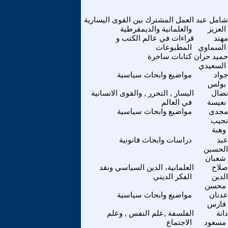
شامل عبد
العمل المشترك بين القوى اليسارية
العزيز
والعلمانية والديمقرطية
مهند
قراءات في عالم الكتب و
السماوي
المطبوعات
حميد حران
كتابات ساخرة
السعيدي
جواد
مواضيع وابحاث سياسية
بولس
نضال
اليسار , التحرر , والقوى الانسانية
نعيسة
في العالم
مجدى
مواضيع وابحاث سياسية
نجيب
وهبة
عبد
دراسات وابحاث قانونية
الحسين
شعبان
صلاح
العلمانية، الدين السياسي ونقد
الدين
الفكر الديني
محسن
عدنان
مواضيع وابحاث سياسية
فارس
دانة
الفلسفة ,علم النفس , وعلم
مسعود
الاجتماع