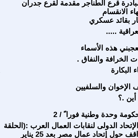
ادرة قرع الطناجر مقدمة لقرع جدران
اء الانقسام
ار بقائد عسكري
راقية .....
 تعجبني هذه الأسماء
 الخرافة والنفاق .
 البكارة
 الإخوان والسلفيين
أين .؟
ومة وحدة وطنية فورا ً / 2
إتحاد الدولى لنقابات العمال العرب :(الحلقة
الثانية): مواقف حول إتحاد عمال مصر بعد 25 يناير