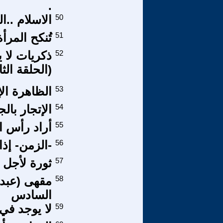
.
50
الاسلام ..ا
51
تُنكح المرأة
52
ذكريات لا ي
(الحلقة الثا
53
الظاهرة الإس
54
الإتجار بال
55
أراد رأس ا
56
-الزمن- إذا 
57
ثورة لأجل 
58
مقهى (عبد 
السادس
59
لا يوجد في