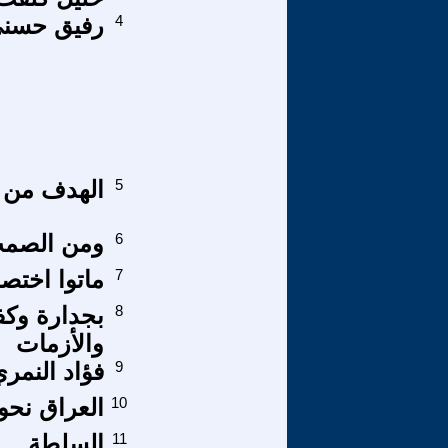
4
رفيق حسني
5
الهدف من ال
6
ومن الصمت
7
ماتوا اختصا
8
بجدارة وكف
والأزمات
9
فؤاد النمر
10
العراق نحو 
11
السلطة ... 