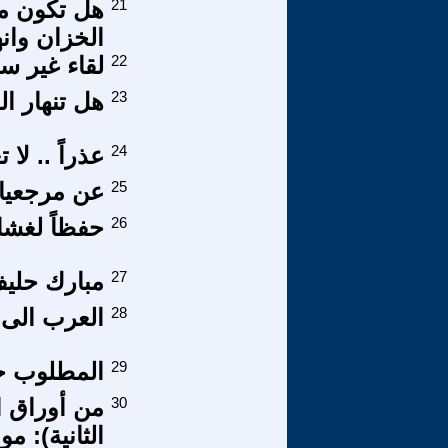
21
هل تكون مب
الخزان وانه
22
لقاء غير س
23
هل تنهار الع
24
عذراً .. لا
25
عن مرجعيات
26
حفظاً لغشاء
27
مبارك حليف
28
العرب الى 
29
المطلوب حك
30
من أوراق ال