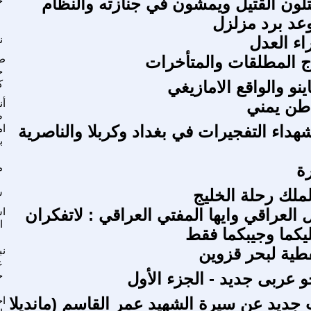
تلون القتيل ويمشون في جنازته والنظام
خ
عد برد مزلزل
ء العدل
ن
 المطلقات والمتأخرات
ط
ح
و والواقع الامازيغي
ك
طن يمني
أن
ص
هداء التفجيرات في بغداد وكربلا والناصرية
ام
ب
رة
م
لملك رحلة الخليج
ش
 العراقي وايها المفتي العراقي : لاتفكران
اس
ا
ليكما وجيبكما فقط
فطية لبحر قزوين
نب
ع
 عربى جديد - الجزء الأول
خ
جديد عن سيرة الشهيد عمر القاسم (مانديلا
اح