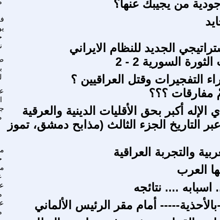
جودية من يجيبك عنها؟
م
ايد
فو
يو
ح
راتيجي الجديد للنظام الايراني
ن
ثورة السورية 2 - 2
ص
ب
ء التفجيرات وقتل العراقيين ؟
ل
ْ مفارقات ؟؟؟
عب
ا
 الإله أكبر بحق الأقليات الدينية والعرقية
جا
ص
بر التاريخ الجزء الثالث (مذابح دمشق، تموز
ربية والتجربة العراقية
م
خ
ها العرب
م
ع
اسبابه .... نتائجه
عل
م
الأحذية----- أمام مقر الرئيس الألماني
ع
م