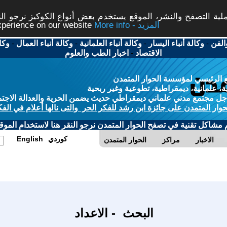
ة التصفح والنشر، الموقع يستخدم بعض أنواع الكوكيز نرجو النق
More info - المزيد
experience on our website
الفن
-
وكالة أنباء اليسار
-
وكالة أنباء العلمانية
-
وكالة أنباء العمال
-
وكا
الاقتصاد
-
اخبار الطب والعلوم
 الرئيسي لمؤسسة الحوار المتمدن
، علمانية، ديمقراطية، تطوعية وغير ربحية
ل مجتمع مدني علماني ديمقراطي حديث يضمن الحرية والعدالة الاجتم
حوار المتمدن على جائزة ابن رشد للفكر الحر والتى نالها أعلام في الفك
م مشاكل تقنية في تصفح الحوار المتمدن نرجو النقر هنا لاستخدام الموقع
كوردي
English
الاخبار
مراكز
الحوار المتمدن
البحث - الاعداد