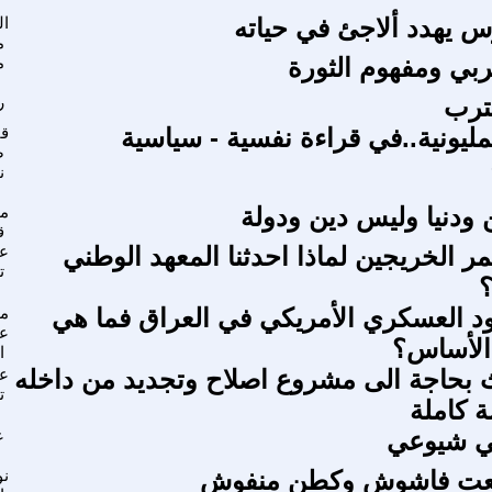
وس يهدد ألاجئ في حياته
ال
م
ربي ومفهوم الثورة
م
ترب
ر
مليونية..في قراءة نفسية - سياسية
ق
ص
ن
ن ودنيا وليس دين ودولة
مح
ق
مر الخريجين لماذا احدثنا المعهد الوطني
عب
ت
؟
ود العسكري الأمريكي في العراق فما هي
مح
ع
الأساس؟
ا
بحاجة الى مشروع اصلاح وتجديد من داخله
عب
ت
 كاملة
ني شيوعي
ع
لعت فاشوش وكطن منفوش
ن