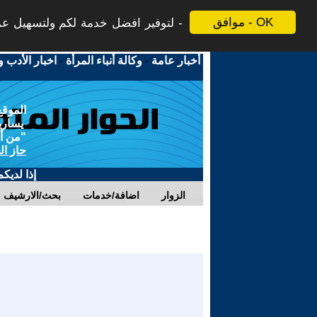
موافق - OK
لتوفير افضل خدمة لكم ولتسهيل عملي
أخبار عامة
-
وكالة أنباء المرأة
-
اخبار الأدب و
الموقع
يسارية
"من أج
حاز ال
إذا لديك
الزوار
اضافة/خدمات
بحث/الارشيف