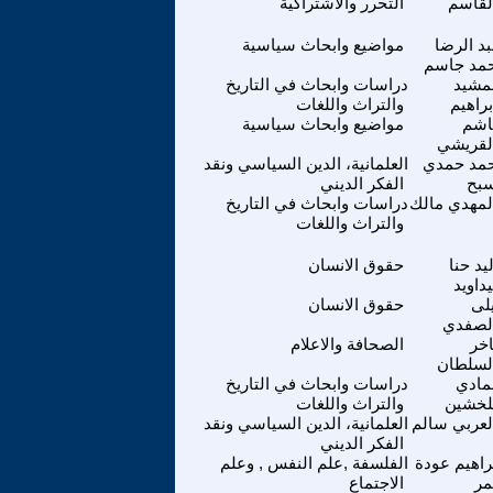
لقاسم
التحرر والاشتراكية
د الرضا
مواضيع وابحاث سياسية
مد جاسم
مشيد
دراسات وابحاث في التاريخ
براهيم
والتراث واللغات
اشم
مواضيع وابحاث سياسية
لقريشي
حمد حمدي
العلمانية، الدين السياسي ونقد
بح
الفكر الديني
لمهدي مالك
دراسات وابحاث في التاريخ
والتراث واللغات
يد حنا
حقوق الانسان
يداويد
لى
حقوق الانسان
لصفدي
خر
الصحافة والاعلام
لسلطان
مادي
دراسات وابحاث في التاريخ
لخشين
والتراث واللغات
لعربي سالم
العلمانية، الدين السياسي ونقد
الفكر الديني
راهيم عودة
الفلسفة ,علم النفس , وعلم
مر
الاجتماع