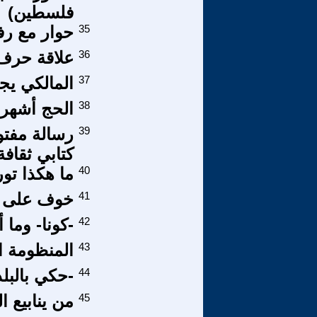
فلسطين)
35
حوار مع رف
36
علاقة حرف 
37
المالكي يجر
38
الحج أشهر
39
رسالة مفتو
كتابي ثقاف
40
ما هكذا تور
41
خوف على 
42
-كونا- وما أ
43
المنظومة الس
44
-حكي بالبلد
45
من ينابيع ا