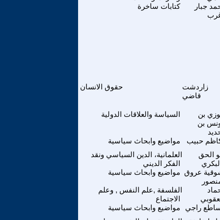
مد جبار
كتابات ساخرة
رب
زاردشت
حقوق الانسان
قاضي
زي بن
السياسة والعلاقات الدولية
نس بن
ديد
اظم حبيب
مواضيع وابحاث سياسية
و الحق
العلمانية، الدين السياسي ونقد
لبكري
الفكر الديني
وقية عروق
مواضيع وابحاث سياسية
نصور
ماد
الفلسفة ,علم النفس , وعلم
عقوبي
الاجتماع
اطع راجي
مواضيع وابحاث سياسية