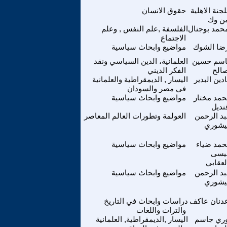
لجنة الاهلية
حقوق الانسان
ن وك
حمد بوجنال
الفلسفة ,علم النفس , وعلم
الاجتماع
ضا الشوك
مواضيع وابحاث سياسية
اسم حسين
العلمانية، الدين السياسي ونقد
الح
الفكر الديني
ادين البدير
اليسار , الديمقراطية والعلمانية
في مصر والسودان
مد مختار
مواضيع وابحاث سياسية
نديل
د الرحمن
العولمة وتطورات العالم المعاصر
يشوري
مد ضياء
مواضيع وابحاث سياسية
يسى
لعقابي
د الرحمن
مواضيع وابحاث سياسية
يشوري
دنان عاكف
دراسات وابحاث في التاريخ
والتراث واللغات
وري جاسم
اليسار ,الديمقراطية, العلمانية