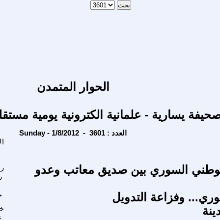
الحوار المتمدن
حيفة يسارية - علمانية الكترونية يومية مستقل
Sunday - 1/8/2012 - العدد : 3601
ال
وطني السوري بين صديق معاتب وعدو
رب
ر
وري... وفزاعة التدويل
خ
ينة
خد
ع