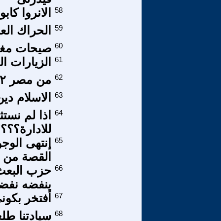
58
الانروا كاب
59
الحراك الع
60
صيحات مغ
61
الزيارات ال
62
من مصر ٢
63
الاسلام دي
64
اذا لم نستث
للادارة؟؟؟
65
إنتهى الوج
القصة من 
66
حزب البعث 
ينفضه نفضة
67
أفتخر بكو
68
سيادتنا ط