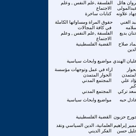
وان هائل
الفلسفة ,علم النفس , وعلم
بدالمولى
الاجتماع
هاد علاونه
كتابات ساخرة
د الغني
حقوق المراة ومساواتها الكاملة
لامه
في كافة المجالات
نان بديع
الفلسفة ,علم النفس , وعلم
الاجتماع
اد صلاح
القضية الفلسطينية
لدين
ليان الهندي
مواضيع وابحاث سياسية
حوار
اراء في عمل وتوجهات مؤسسة
لمتمدن
الحوار المتمدن
اد علي
المجتمع المدني
كبر
عد تركي
المجتمع المدني
ادل حبه
مواضيع وابحاث سياسية
ورج حزبون
القضية الفلسطينية
ير إبراهيم
العلمانية، الدين السياسي ونقد
ليل حسن
الفكر الديني