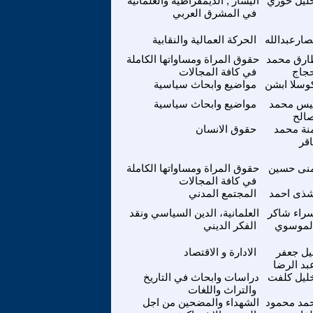
ليل خوري
اليسار , الديمقراطية والعلمانية
في المشرق العربي
صارعبدالله
الحركة العمالية والنقابية
ارق محمد
حقوق المراة ومساواتها الكاملة
جاج
في كافة المجالات
وسلا ابشن
مواضيع وابحاث سياسية
يس محمد
مواضيع وابحاث سياسية
الح
نة محمد
حقوق الانسان
اقر
نى حسين
حقوق المراة ومساواتها الكاملة
في كافة المجالات
ذى احمد
المجتمع المدني
راء شاكر
العلمانية، الدين السياسي ونقد
لموسوي
الفكر الديني
يل جعفر
الادارة و الاقتصاد
بد الرضا
ليل كلفت
دراسات وابحاث في التاريخ
والتراث واللغات
مد محمود
الشهداء والمضحين من اجل