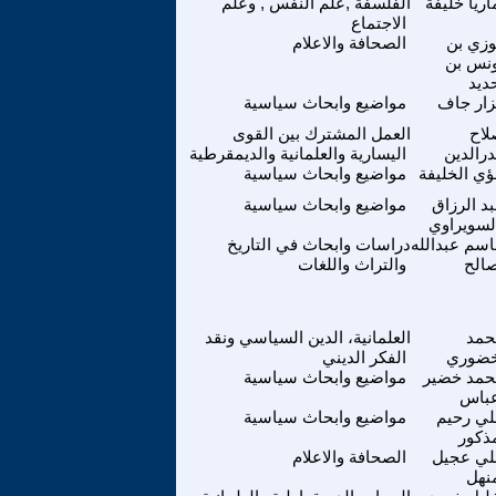
اريا خليفة
الفلسفة ,علم النفس , وعلم
الاجتماع
زي بن
الصحافة والاعلام
نس بن
ديد
زار جاف
مواضيع وابحاث سياسية
لاح
العمل المشترك بين القوى
درالدين
اليسارية والعلمانية والديمقرطية
ؤي الخليفة
مواضيع وابحاث سياسية
د الرزاق
مواضيع وابحاث سياسية
لسويراوي
سم عبدالله
دراسات وابحاث في التاريخ
الح
والتراث واللغات
حمد
العلمانية، الدين السياسي ونقد
ضوري
الفكر الديني
حمد خضير
مواضيع وابحاث سياسية
باس
ي رحيم
مواضيع وابحاث سياسية
ذكور
لي عجيل
الصحافة والاعلام
نهل