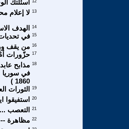
12
أسئلتك الو
13
لا إعلام مح
14
الهدف الاست
15
في تحديات ال
16
من يقف ورا
17
حزّورات أم
18
مذابح عابدي
في سوريا ع
1860 )
19
الثورات الع
20
استفيقوا اي
21
التعصب .... 
22
مظاهرة ---ب