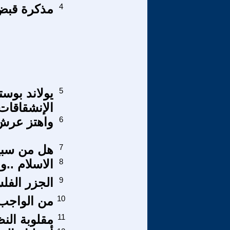
4
مذكرة قبض
5
يولاند بوست
الإنشقاقات
6
واهتز عرش
7
هل من سبي
8
الاسلام ..و
9
الجزر الفل
10
من الواجب
11
مقلوبة الن