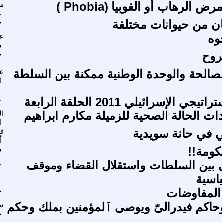
الرهاب أو الفوبيا (Phobia )
مر
ع
ن من حيوانات مختلفة
ج
وه
عب
س
روح
ح
صالحة والوحدة الوطنية ممكنة بين السلطة
عم
ا
جي الإسرائيلي 2011 الحلقة الرابعة
ع
ت الحالة الصحية للزميلة مكارم ابراهيم
ال
ا
 في حانة سويدية
فؤ
أ
حكومة!!
س
 بين السلطات واستقلال القضاء وموقف
ع
اسية
لمفاوضات
ج
وحاكم فيدرالىّ ويوصى ٱلمؤمنين بملك وحكم
سم
خ