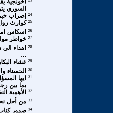
23
اخونجية يق
السوري يتو
24
إضراب خبرا
25
كوارث زواج
26
اسكاس اماين
27
خواطر موا
28
اهداء الى ش
...
29
غشاء البكا
30
الحسناء وا
31
ايها المسؤل
بما بين رج
32
الأهمية الن
33
من أجل نحو
34
صدور كتاب 