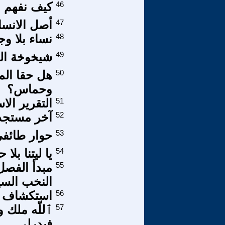
46
كيف نفهم مرض 
47
أصل الانسا
48
نساء بلا وج
49
شيخوخة ال
50
هل حقا الم
وحماس؟
51
التقرير الاستراتي
52
آخر مستجدا
53
حوار طائفي
54
يا ليتنا بلا 
55
مبدأ الفصل
النخب السي
56
استكشاف ا
57
ٱللّه ملك 
فيدرلى