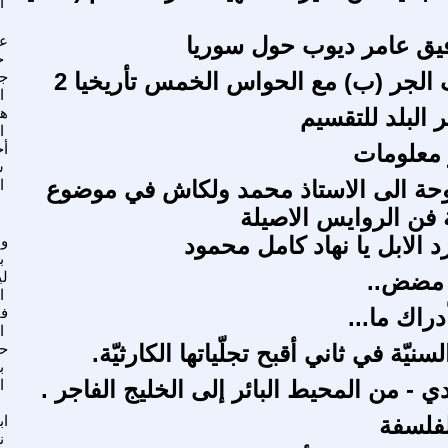
ا
يق عامر ديوب حول سوريا
عب
ح
الجر (ب) مع الحواس الخمس تأريخيا 2
ج
ا
 البلد للتقسيم
ه
ا
 معلومات
أ
س
حة الى الاستاذ محمد ولكاش في موضوع
ا
ة فن الروايس الاصيلة
د الابل يا نهاد كامل محمود
ول
ب
مضض..
لي
ا
دراك ما...
فا
ا
نيّة في ثاني أقبح تجلّياتها الكارثيّة.
ح
ب
ي - من المحيط البائر إلى الخليج الفاجر .
ا
لفلسفة
اب
ن