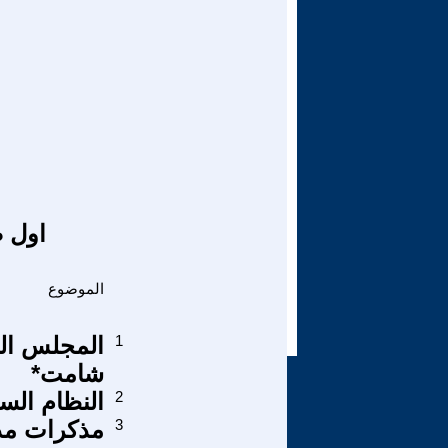
اول ص
الموضوع
1
المجلس ال
شامت*
2
النظام الس
3
مذكرات مد