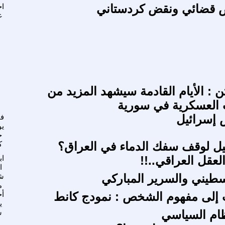
 قضائي ونقض كردستاني
اح
غ
ن : الأيام القادمة سيشهد المزيد من
 العسكرية في سورية
 إسرائيل
فو
يو
ح
ل لوقف سفك الدماء في العراق؟
ك
العقل العراقي..!!
اب
ا
سطيني والسرير المباركي
ش
م
 إلى مفهوم الشخص : نمودج كانط
أح
ي
ظام السياسي
س