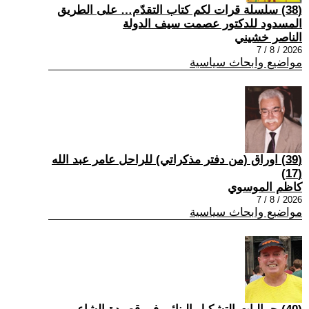
(38) سلسلة قرات لكم كتاب التقدّم… على الطريق
المسدود للدكتور عصمت سيف الدولة
الناصر خشيني
2026 / 8 / 7
مواضيع وابحاث سياسية
(39) اوراق (من دفتر مذكراتي) للراحل عامر عبد الله
(17)
كاظم الموسوي
2026 / 8 / 7
مواضيع وابحاث سياسية