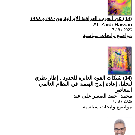
(13) عن الحرب العراقية الايرانية بين١٩٨٠و ١٩٨٨
AL Zaidi Hassan
2026 / 8 / 7
مواضيع وابحاث سياسية
(14) شبكات القوة العابرة للحدود : إطار نظري
لتحليل إعادة إنتاج الهيمنة في النظام العالمي
المعاصر
محمد أحمد الصغير على عيد
2026 / 8 / 7
مواضيع وابحاث سياسية