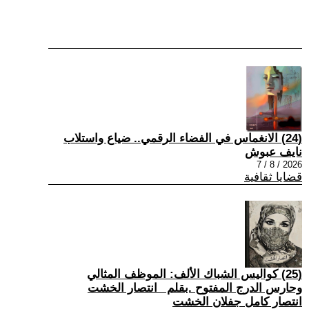
(24) الانغماس في الفضاء الرقمي.. ضياع واستلاب
نايف عبوش
2026 / 8 / 7
قضايا ثقافية
(25) كواليس الشباك الألف: الموظف المثالي
وحارس الدرج المفتوح .بقلم _انتصار الخشت
انتصار كامل جفلان الخشت