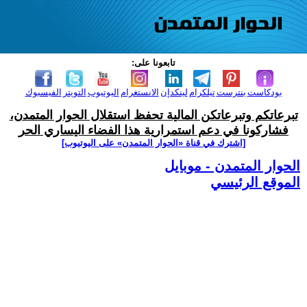
تابعونا على:
بودكاست
بنترست
تيلكرام
لينكدإن
الانستغرام
اليوتيوب
التويتر
الفيسبوك
تبرعاتكم وتبرعاتكن المالية تحفظ استقلال الحوار المتمدن،
فشاركونا في دعم استمرارية هذا الفضاء اليساري الحر
[اشترك في قناة ‫«الحوار المتمدن» على اليوتيوب]
الحوار المتمدن - موبايل
الموقع الرئيسي