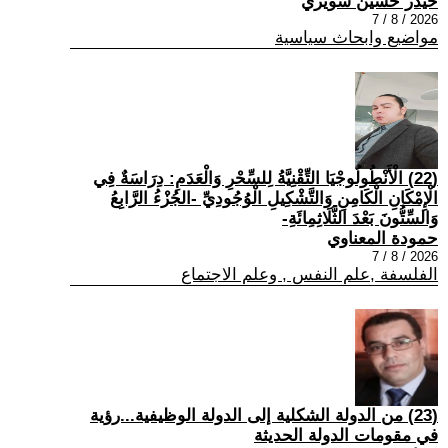
حيدر حسين سويري
2026 / 8 / 7
مواضيع وابحاث سياسية
(22) الْأَنْطُولُوجْيَا التِّقْنِيَّةُ لِلسِّحْرِ وَالْعَدَمِ: دِرَاسَةٌ فِي
الْإِمْكَانِ الْكَامِنِ وَالتَّشْكِيلِ الْوُجُودِيِّ -الجُزْءُ الرَّابِعُ
وَالسِّتُّونَ بَعْدَ الثَّلَاثِمِائَةِ-
حمودة المعناوي
2026 / 8 / 7
الفلسفة ,علم النفس , وعلم الاجتماع
(23) من الدولة الشكلية إلى الدولة الوظيفية...رؤية
في مقومات الدولة الحديثة