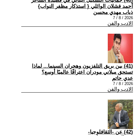
(40) جماليات التشكيل البنائي في قصيدة الشاعر
أحمد فشلان الوائلي { استذكار مظفر النواب}
ذياب مهدي محسن
2026 / 8 / 7
الادب والفن
(41) بين بريق التلفزيون وهجران السينما... لماذا
تستحق ميلاني مودران اعترافًا عالميًا أوسع؟
عدي حاتم
2026 / 8 / 7
الادب والفن
(42) عن -الثقافلوجيا-