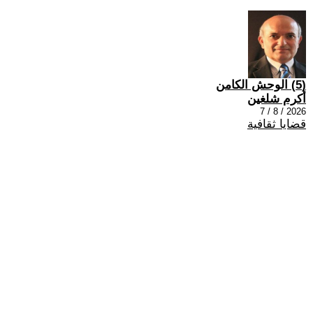
(5) الوحش الكامن
أكرم شلغين
2026 / 8 / 7
قضايا ثقافية