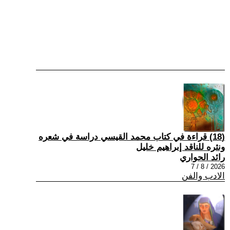
(18) قراءة في كتاب محمد القيسي دراسة في شعره
ونثره للناقد إبراهيم خليل
رائد الحواري
2026 / 8 / 7
الادب والفن