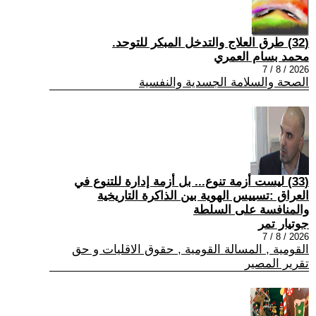
(32) طرق العلاج والتدخل المبكر للتوحد.
محمد بسام العمري
2026 / 8 / 7
الصحة والسلامة الجسدية والنفسية
(33) ليست أزمة تنوع... بل أزمة إدارة للتنوع في
العراق :تسييس الهوية بين الذاكرة التاريخية
والمنافسة على السلطة
جوتيار تمر
2026 / 8 / 7
القومية , المسالة القومية , حقوق الاقليات و حق
تقرير المصير