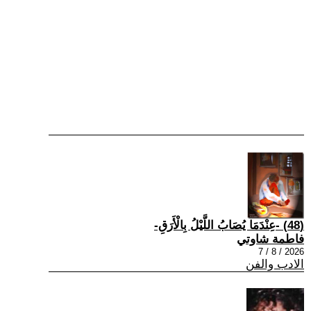
(48) -عِنْدَمَا يُصَابُ اللَّيْلُ بِالْأَرَقِ-
فاطمة شاوتي
2026 / 8 / 7
الادب والفن