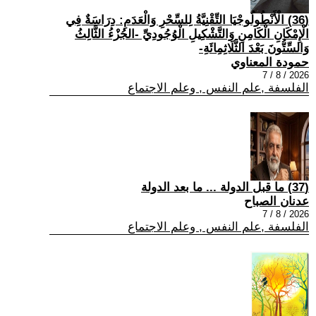
(36) الْأَنْطُولُوجْيَا التِّقْنِيَّةُ لِلسِّحْرِ وَالْعَدَمِ: دِرَاسَةٌ فِي
الْإِمْكَانِ الْكَامِنِ وَالتَّشْكِيلِ الْوُجُودِيِّ -الجُزْءُ الثَّالِثُ
وَالسِّتُّونَ بَعْدَ الثَّلَاثِمِائَةِ-
حمودة المعناوي
2026 / 8 / 7
الفلسفة ,علم النفس , وعلم الاجتماع
(37) ما قبل الدولة ... ما بعد الدولة
عدنان الصباح
2026 / 8 / 7
الفلسفة ,علم النفس , وعلم الاجتماع