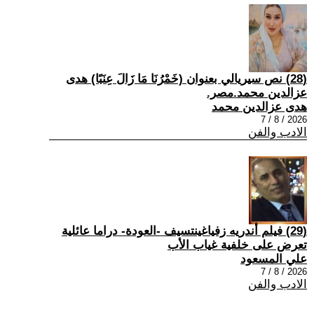
(28) نص سيريالي بعنوان (خَمْرُنَا مَا زَالَ عِنَبًا) هدى
عزالدين محمد.مصر.
هدى عزالدين محمد
2026 / 8 / 7
الادب والفن
(29) فيلم أندريه زفياغينتسيف -العودة- دراما عائلية
تعرض على خلفية غياب الأب
علي المسعود
2026 / 8 / 7
الادب والفن