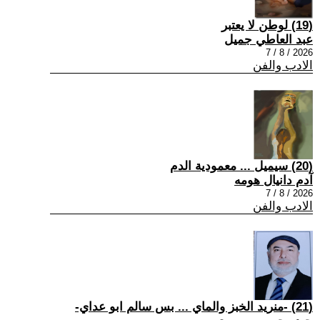
(19) لوطن لا يعتبر
عبد العاطي جميل
2026 / 8 / 7
الادب والفن
(20) سيميل ... معمودية الدم
آدم دانيال هومه
2026 / 8 / 7
الادب والفن
(21) -منريد الخبز والماي ... بس سالم ابو عداي-