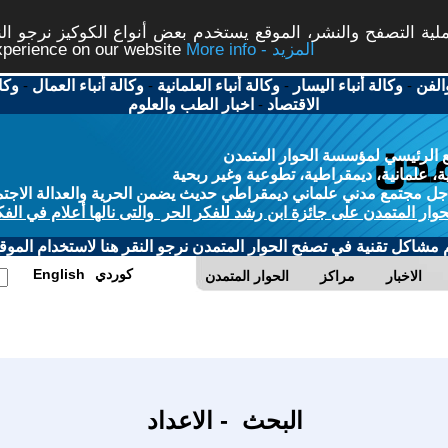
ة التصفح والنشر، الموقع يستخدم بعض أنواع الكوكيز نرجو النق
More info - المزيد
experience on our website
الفن
-
وكالة أنباء اليسار
-
وكالة أنباء العلمانية
-
وكالة أنباء العمال
-
وكا
الاقتصاد
-
اخبار الطب والعلوم
 الرئيسي لمؤسسة الحوار المتمدن
، علمانية، ديمقراطية، تطوعية وغير ربحية
ل مجتمع مدني علماني ديمقراطي حديث يضمن الحرية والعدالة الاجتم
حوار المتمدن على جائزة ابن رشد للفكر الحر والتى نالها أعلام في الفك
م مشاكل تقنية في تصفح الحوار المتمدن نرجو النقر هنا لاستخدام الموقع
كوردي
English
الاخبار
مراكز
الحوار المتمدن
البحث - الاعداد