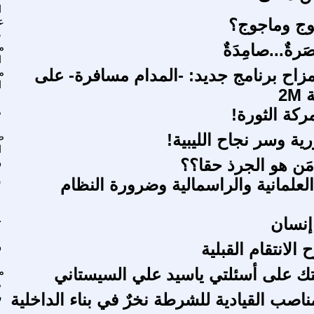
ا
وج وماجوج؟
ع
ص
صَرةٌ...صامِدَةٌ
م
ا
مزاح برنامج جديد: -المدام مسافرة- على
م
ا
2M
ركة الثورة!
م
رية وسر نجاح الليبية!
ط
ا
مَن هو الجرذ حقا؟؟
و
لعلمانية والراسمالية وضرورة النظام
س
إنسان
ج
الانتقام القبلية
و
تك على أسئلتي ياسيد علي السيستاني
م
م
اصب القيادية للشرطة نخرٌ في بناء الداخلية
ر