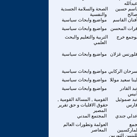
بدالله
اسم حسين
الصحة والسلامة الجسدية
الح
والنفسية
فنان القاسم
مواضيع وابحاث سياسية
رات المحسن
مواضيع وابحاث سياسية
وجمع خرج
التربية والتعليم والبحث
العلمي
لورنس غزلان
مواضيع وابحاث سياسية
رحان الركابي
مواضيع وابحاث سياسية
ينا سعيد موللا
مواضيع وابحاث سياسية
بد القادر
مواضيع وابحاث سياسية
نيس
بد صموئيل
القومية , المسالة القومية ,
ارس
حقوق الاقليات و حق تقرير
المصير
دلي جندي
المجتمع المدني
جمع
العولمة وتطورات العالم
لماركسيين
المعاصر
لينيين الثوريين