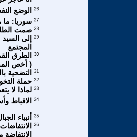
26
الوضع النف
27
سوريا: ما ه
28
صمت الطلي
29
إلى السيد 
المجتمع
30
الطرق القد
( أخص الم
31
التضحية با
32
حملة التخو
33
لماذا لا يت
34
الاقباط و
35
أنبياء الجب
36
الانتفاضات
الانتفاضة 