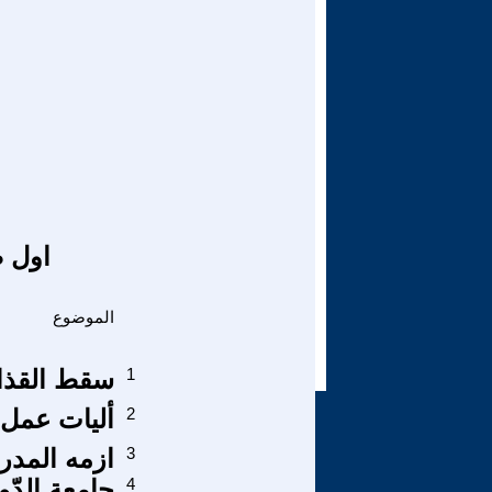
اول ص
الموضوع
1
سقط القذا
2
أليات عمل 
3
ازمه المدر
4
جامِعة الدّو