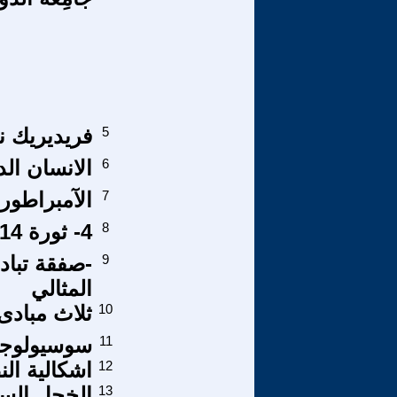
5
فريديريك ن
6
الانسان الد
7
الآمبراطور ا
8
4- ثورة 14 تموز 1958 والسنوات العجاف/ 25
9
-صفقة تباد
المثالي
10
ثلاث مبادى
11
سوسيولوجية
12
اشكالية الن
13
الخجل الس