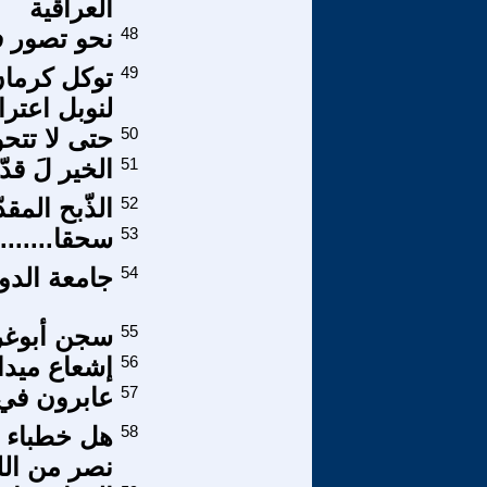
العراقية
48
نحو تصور 
49
توكل كرمان
لنوبل اعترا
50
حتى لا تتح
51
الخير لَ قدّ
52
الذّبح المق
53
سحقا.......
54
جامعة الدول
55
سجن أبوغر
56
إشعاع ميدا
57
عابرون في 
58
هل خطباء ا
نصر من الل