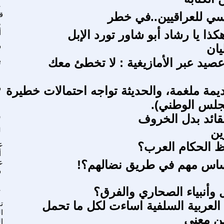
ع
سي للعراقيين..في خطر
ق
ص
كذا يا رشاد أبو شاور تورد الإبل
أ
ان
ف
عصيد عبر الأمازيغية : لا تخطئ معك
ب
يمة ملغمة، والحديثة تواجه احتمالات خطيرة
ف
جلس الوطني).
لقائد بدل الخروف
س
ين
ل
عظ الحكام العرب؟
ع
أ
أساس مهم في طريق نضالهم؟!
ع
ف
ال وأنبياء الصحاري والفرق؟
ع
 العربية السلفية اساءت لكل ما تحمل
ت
ا
من معنى
ال