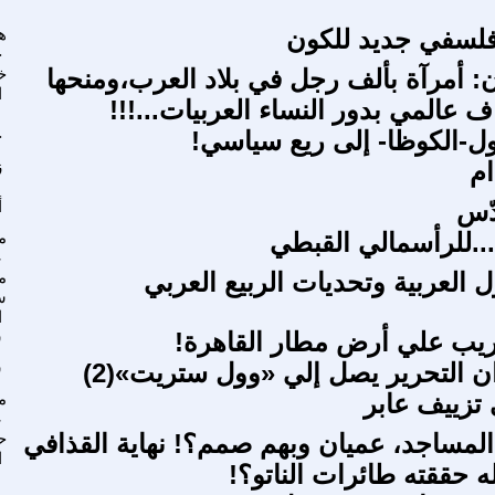
فلسفي جديد للكون
ه
ح
: أمرآة بألف رجل في بلاد العرب،ومنحها
خ
ا
ف عالمي بدور النساء العربيات...!!!
ول-الكوظا- إلى ريع سياسي!
ح
ام
ز
دّس
أ
...للرأسمالي القبطي
م
ع
 العربية وتحديات الربيع العربي
م
س
ا
يب علي أرض مطار القاهرة!
س
ن التحرير يصل إلي «وول ستريت»(2)
س
تزييف عابر
م
ع
لمساجد، عميان وبهم صمم؟! نهاية القذافي
ح
ا
ه حققته طائرات الناتو؟!