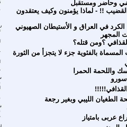
ضي وحاضر ومستقبل
ز
قضيب !! - لماذا يؤمنون وكيف يعتقدون
س
الكرد في العراق و الأستيطان الصهيوني
ر
ت
 المجهر
القذافي ؟ومن قتله؟
ا
المسماة بالفئوية جزء لا يتجزأ من الثورة
خ
ا
ك واللحمة الحمرا
ط
 سورو
س
ش
القذافي!!!!!
ا
الطغيان الليبي وبغير رجعة
س
ش
س
راع عربى بامتياز
د
ا