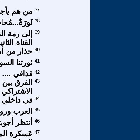
37
من هم يأج
38
ثَورَةٌ...مُحا
39
إلى رمة ال
القناة الثانية 
40
حذار من أم
41
ثورتنا السو
42
قذافي .... 
43
الفرق بين ا
الاشتراكي
44
في داخلي 
45
العرب وروح 
46
أنتظر أجوب
47
عَسكرة المن