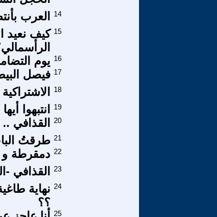
14
العرب بأنت
15
كيف نعيد ان
الرأسمالي؟
16
يوم التضام
17
فيصل البيط
18
الاشتراكية ب
19
انتبهوا أيها
20
القذافي ..
21
طرقتُ البابَ
22
دمقرطة و ع
23
القذافي -ال
24
نهاية طاغي
؟؟
25
أنا عاجز عن