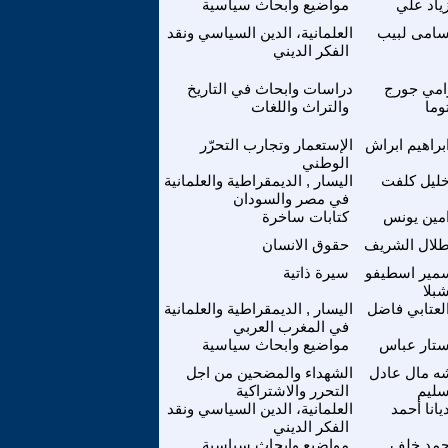
ياد علي
مواضيع وابحاث سياسية
امى لبيب
العلمانية، الدين السياسي ونقد
الفكر الديني
امي جورج
دراسات وابحاث في التاريخ
وما
والتراث واللغات
براهيم ابراش
الإستعمار وتجارب التحرّر
الوطني
ليل كلفت
اليسار , الديمقراطية والعلمانية
في مصر والسودان
مين يونس
كتابات ساخرة
لال الشريف
حقوق الانسان
مير اسطيفو
سيرة ذاتية
بلا
لعتابي فاضل
اليسار , الديمقراطية والعلمانية
في المغرب العربي
تار عباس
مواضيع وابحاث سياسية
ه مال عادل
الشهداء والمضحين من اجل
ليم
التحرر والاشتراكية
يانا أحمد
العلمانية، الدين السياسي ونقد
الفكر الديني
حمد خلف
مواضيع وابحاث سياسية