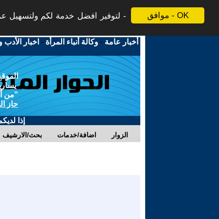
موافق - OK
لتوفير افضل خدمة لكم ولتسهيل عملي
أخبار عامة
-
وكالة أنباء المرأة
-
اخبار الأدب و
الموقع
يسارية
"من أج
حاز ال
إذا لديك
الزوار
اضافة/خدمات
بحث/الارشيف