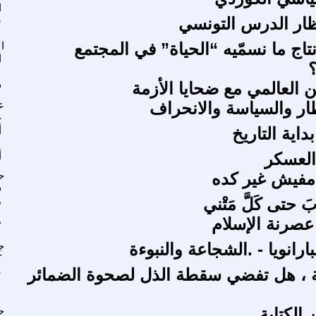
ا
ظار الدرس التونسي
ش
تاج ما نسمّيه “الحياة” في المجتمع
ا
ا
ن العالمي مع ضحايا الأزمة
ف
ار والسياسة والانحراف
ع
ج
داية التاريخ
أ
 العسكر
أ
 مفيش غير كده
ح
ف
 حتى كَلَّ مَتْني
م
صرنة الإسلام
م
بارانويا - .الشجاعة والنبوءة
ج
ك
ة ، هل تفضي سقطة الذل لصحوة الضمائر
ع
 الكتابة
ح