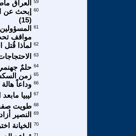
59
العراق ما
60
إبحث عن ال
(15)
61
المسؤولين 
مواقف تحت
62
لماذا قُتل 
63
الاحتجاجات 
64
حلمٌ جهنمي
65
زمن السكس
66
وداعاً هالة
67
ليبيا مابعد 
68
طويت صفحة 
69
النصير أزاد
70
الخيانة اخت
71