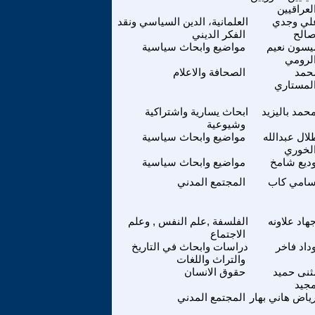
لعراقيين
لي وجدي
العلمانية، الدين السياسي ونقد
الح
الفكر الديني
يسون نعيم
مواضيع وابحاث سياسية
لرومي
حمد
الصحافة والاعلام
لمستاري
حمد باليزيد
ابحاث يسارية واشتراكية
وشيوعية
لال عبدالله
مواضيع وابحاث سياسية
لخوري
ديع شامخ
مواضيع وابحاث سياسية
امي كاب
المجتمع المدني
هاد علاونه
الفلسفة ,علم النفس , وعلم
الاجتماع
داد فاخر
دراسات وابحاث في التاريخ
والتراث واللغات
ثنى حميد
حقوق الانسان
جيد
ياض هاني بهار
المجتمع المدني