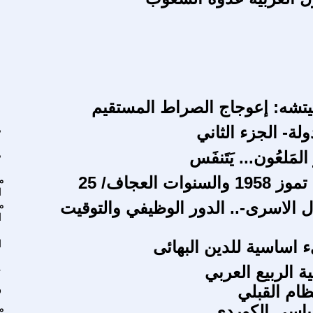
يتشه: إعوجاج الصراط المستقيم
ولة- الجزء الثاني
م
لمَلعُون... يَتَنفَس
م
م
ا
ل الاسرى-.. الدور الوظيفي والتوقيت
م
ا
ء اساسية للدين البهائى
ا
 الربيع العربي
ع
ظام القبلي
و
ياسي الكوردي
م