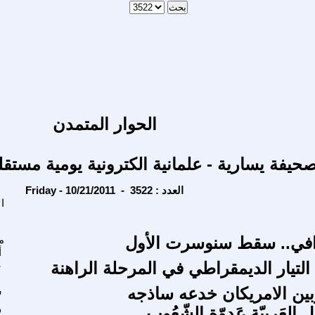
الحوار المتمدن
حيفة يسارية - علمانية الكترونية يومية مستقل
Friday - 10/21/2011 - العدد : 3522
ا
في.. سقط سنوسرت الأول
م
أ
التيار الديمقراطي في المرحلة الراهنة
ع
بين الامريكان خدعه ساذجه
ر
ل العَربيّة عَدوّة الشّعُوب
ف