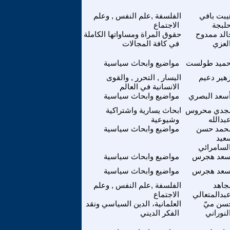
يبت بافي
الفلسفة ,علم النفس , وعلم
لبجة
الاجتماع
الد ممدوح
حقوق المراة ومساواتها الكاملة
لعزي
في كافة المجالات
ميد طولست
مواضيع وابحاث سياسية
هير دعيم
اليسار , التحرر , والقوى
الانسانية في العالم
سعد البصري
مواضيع وابحاث سياسية
جدي محروس
ابحاث يسارية واشتراكية
بدالله
وشيوعية
حمد حسن
مواضيع وابحاث سياسية
عيد
لسامرائي
عد هجرس
مواضيع وابحاث سياسية
عد هجرس
مواضيع وابحاث سياسية
جاهد
الفلسفة ,علم النفس , وعلم
بدالمتعالي
الاجتماع
سن ميّ
العلمانية، الدين السياسي ونقد
لنوراني
الفكر الديني