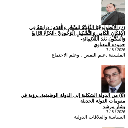
(7) الْأَنْطُولُوجْيَا التِّقْنِيَّةُ لِلسِّحْرِ وَالْعَدَمِ: دِرَاسَةٌ فِي
الْإِمْكَانِ الْكَامِنِ وَالتَّشْكِيلِ الْوُجُودِيِّ -الجُزْءُ الرَّابِعُ
وَالسِّتُّونَ بَعْدَ الثَّلَاثِمِائَةِ-
حمودة المعناوي
2026 / 8 / 7
الفلسفة ,علم النفس , وعلم الاجتماع
(8) من الدولة الشكلية إلى الدولة الوظيفية...رؤية في
مقومات الدولة الحديثة
بشار مرشد
2026 / 8 / 7
السياسة والعلاقات الدولية