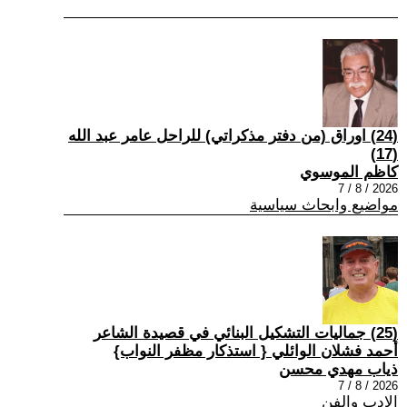
(24) اوراق (من دفتر مذكراتي) للراحل عامر عبد الله
(17)
كاظم الموسوي
2026 / 8 / 7
مواضيع وابحاث سياسية
(25) جماليات التشكيل البنائي في قصيدة الشاعر
أحمد فشلان الوائلي { استذكار مظفر النواب}
ذياب مهدي محسن
2026 / 8 / 7
الادب والفن