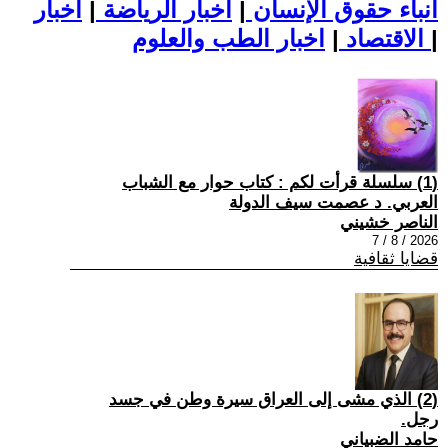
أنباء حقوق الإنسان
|
اخبار الرياضة
|
اخبار
|
اخبار الطب والعلوم
الاقتصاد
|
(1) سلسلة قرأت لكم : كتاب حوار مع الشباب
العربي. د عصمت سيف الدولة
الناصر خشيني
2026 / 8 / 7
قضايا ثقافية
(2) الذي مشى إلى العراق سيرة وطن في جسد
رجل.
حامد الضبياني