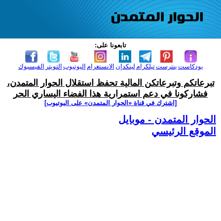
تابعونا على:
بودكاست
بنترست
تيلكرام
لينكدإن
الانستغرام
اليوتيوب
التويتر
الفيسبوك
تبرعاتكم وتبرعاتكن المالية تحفظ استقلال الحوار المتمدن،
فشاركونا في دعم استمرارية هذا الفضاء اليساري الحر
[اشترك في قناة ‫«الحوار المتمدن» على اليوتيوب]
الحوار المتمدن - موبايل
الموقع الرئيسي