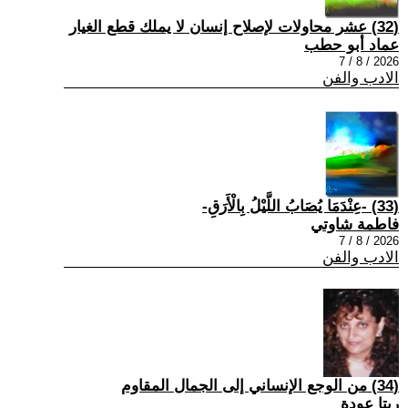
(32) عشر محاولات لإصلاح إنسان لا يملك قطع الغيار
عماد أبو حطب
2026 / 8 / 7
الادب والفن
(33) -عِنْدَمَا يُصَابُ اللَّيْلُ بِالْأَرَقِ-
فاطمة شاوتي
2026 / 8 / 7
الادب والفن
(34) من الوجع الإنساني إلى الجمال المقاوم
ريتا عودة