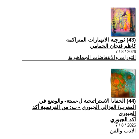
(43) ثورچية الانهيارات المتراكمة
كاظم فنجان الحمامي
2026 / 8 / 7
الثورات والانتفاضات الجماهيرية
(44) الخفايا الاستراتيجية ل-سبتة- والوضع في
المغرب/ الغزالي الجبوري - ت: من الفرنسية أكد
الجبوري
أكد الجبوري
2026 / 8 / 7
الادب والفن