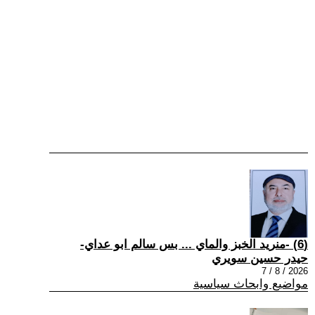
(6) -منريد الخبز والماي ... بس سالم ابو عداي-
حيدر حسين سويري
2026 / 8 / 7
مواضيع وابحاث سياسية