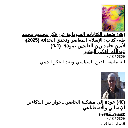
(39) ضعف الكتابات السودانية عن فكر محمود محمد
طه- كتاب: الإسلام المعاصر وتحدي الحداثة (2025)،
لأمين حامد زين العابدين نموذجًا (1-9)
عبدالله الفكي البشير
2026 / 8 / 7
العلمانية، الدين السياسي ونقد الفكر الديني
(40) عودة إلى مشكلة الحاضر...حوار بين الذكاءين
الإنساني والاصطناعي
حسين عجيب
2026 / 8 / 7
قضايا ثقافية