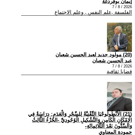
إيمان بوقردغة
2026 / 8 / 7
الفلسفة ,علم النفس , وعلم الاجتماع
(20) مولود جديد لعبد الحسين شعبان
عبد الحسين شعبان
2026 / 8 / 7
قضايا ثقافية
(21) الْأَنْطُولُوجْيَا التِّقْنِيَّةُ لِلسِّحْرِ وَالْعَدَمِ: دِرَاسَةٌ فِي
الْإِمْكَانِ الْكَامِنِ وَالتَّشْكِيلِ الْوُجُودِيِّ -الجُزْءُ الثَّالِثُ
وَالسِّتُّونَ بَعْدَ الثَّلَاثِمِائَةِ-
حمودة المعناوي