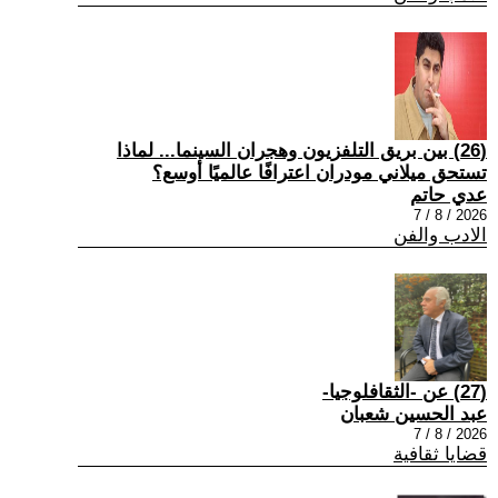
(26) بين بريق التلفزيون وهجران السينما... لماذا
تستحق ميلاني مودران اعترافًا عالميًا أوسع؟
عدي حاتم
2026 / 8 / 7
الادب والفن
(27) عن -الثقافلوجيا-
عبد الحسين شعبان
2026 / 8 / 7
قضايا ثقافية