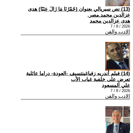
(13) نص سيريالي بعنوان (خَمْرُنَا مَا زَالَ عِنَبًا) هدى
عزالدين محمد.مصر.
هدى عزالدين محمد
2026 / 8 / 7
الادب والفن
(14) فيلم أندريه زفياغينتسيف -العودة- دراما عائلية
تعرض على خلفية غياب الأب
علي المسعود
2026 / 8 / 7
الادب والفن