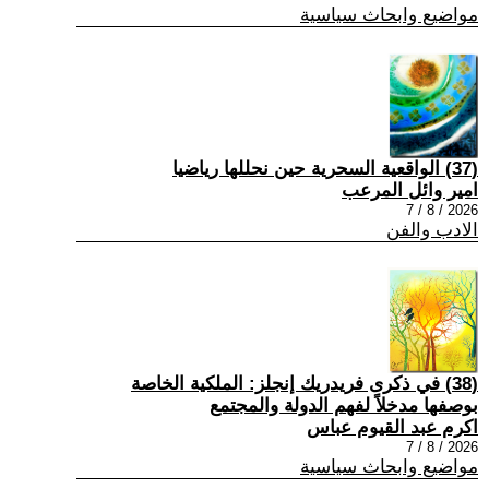
مواضيع وابحاث سياسية
(37) الواقعية السحرية حين نحللها رياضيا
امير وائل المرعب
2026 / 8 / 7
الادب والفن
(38) في ذكرى فريدريك إنجلز: الملكية الخاصة
بوصفها مدخلاً لفهم الدولة والمجتمع
اكرم عبد القيوم عباس
2026 / 8 / 7
مواضيع وابحاث سياسية