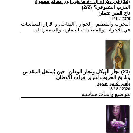
(19) في ذكراه ال ٨٠ ما هي أبرز معالم مسيرة
الحزب الشيوعي؟ (2/2)
تاج السر عثمان
2026 / 8 / 8
التحزب والتنظيم , الحوار , التفاعل و اقرار السياسات
في الاحزاب والمنظمات اليسارية والديمقراطية
(20) تجار الهيكل وتجار الوطن: حين يُستغل المقدس
وتاريخ الحروب لتبرير خراب الأوطان
ياسر عامر حميد
2026 / 8 / 8
مواضيع وابحاث سياسية