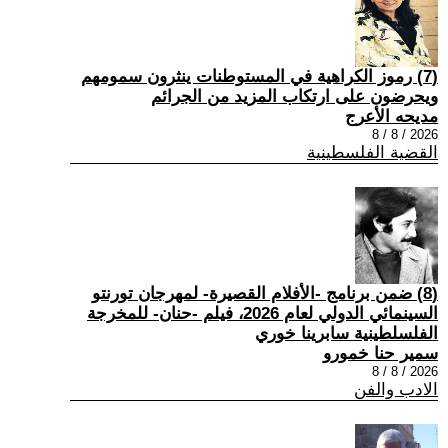
(7) رموز الكراهية في المستوطنات ينثرون سمومهم
ويحرضون على ارتكاب المزيد من الجرائم
مديحه الأعرج
2026 / 8 / 8
القضية الفلسطينية
(8) ضمن برنامج -الأفلام القصيرة- لمهرجان تورنتو
السينمائي الدولي لعام 2026، فيلم -حنان- للمخرجة
الفلسلطينية سابرينا خوري
سمير حنا خمورو
2026 / 8 / 8
الادب والفن