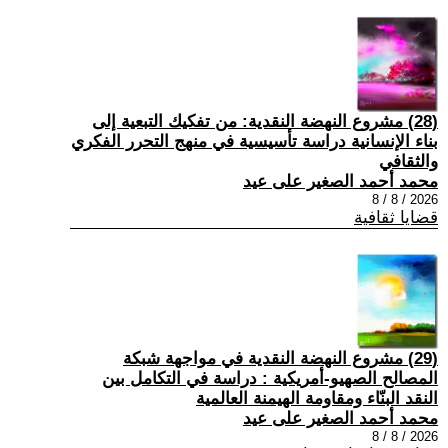
(28) مشروع النهضة النقدية: من تفكيك التبعية إلى
بناء الإنسانية دراسة تأسيسية في منهج التحرر الفكري
والثقافي
محمد أحمد الصغير على عيد
2026 / 8 / 8
قضايا ثقافية
(29) مشروع النهضة النقدية في مواجهة شبكة
المصالح الصهيو-أمريكية : دراسة في التكامل بين
النقد البنّاء ومقاومة الهيمنة العالمية
محمد أحمد الصغير على عيد
2026 / 8 / 8