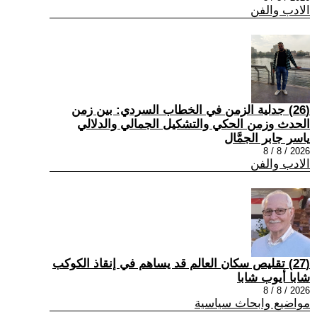
الادب والفن
(26) جدلية الزمن في الخطاب السردي: بين زمن
الحدث وزمن الحكي والتشكيل الجمالي والدلالي
ياسر جابر الجمَّال
2026 / 8 / 8
الادب والفن
(27) تقليص سكان العالم قد يساهم في إنقاذ الكوكب
شابا أيوب شابا
2026 / 8 / 8
مواضيع وابحاث سياسية