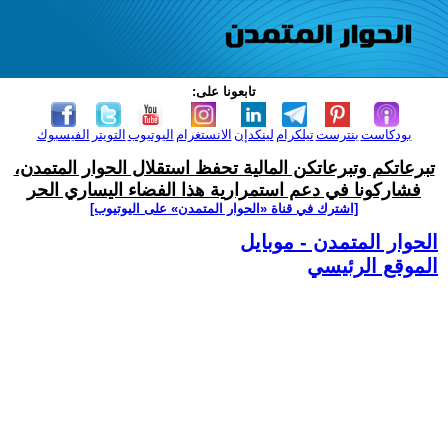
تابعونا على:
بودكاست
بنترست
تيلكرام
لينكدإن
الانستغرام
اليوتيوب
التويتر
الفيسبوك
تبرعاتكم وتبرعاتكن المالية تحفظ استقلال الحوار المتمدن،
فشاركونا في دعم استمرارية هذا الفضاء اليساري الحر
[اشترك في قناة ‫«الحوار المتمدن» على اليوتيوب]
الحوار المتمدن - موبايل
الموقع الرئيسي