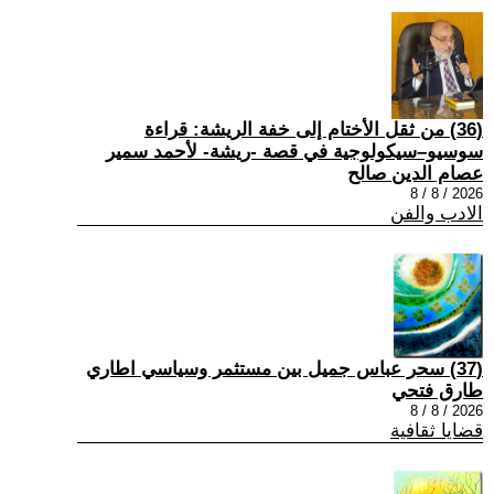
(36) من ثقل الأختام إلى خفة الريشة: قراءة
سوسيو–سيكولوجية في قصة -ريشة- لأحمد سمير
عصام الدين صالح
2026 / 8 / 8
الادب والفن
(37) سحر عباس جميل بين مستثمر وسياسي اطاري
طارق فتحي
2026 / 8 / 8
قضايا ثقافية