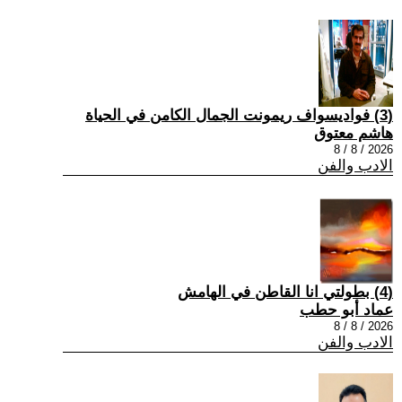
(3) فواديسواف ريمونت الجمال الكامن في الحياة
هاشم معتوق
2026 / 8 / 8
الادب والفن
(4) بطولتي انا القاطن في الهامش
عماد أبو حطب
2026 / 8 / 8
الادب والفن