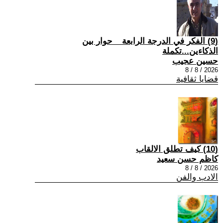
(9) الفكر في الدرجة الرابعة _ حوار بين
الذكاءين...تكملة
حسين عجيب
2026 / 8 / 8
قضايا ثقافية
(10) كيف تطلق الالقاب
كاظم حسن سعيد
2026 / 8 / 8
الادب والفن