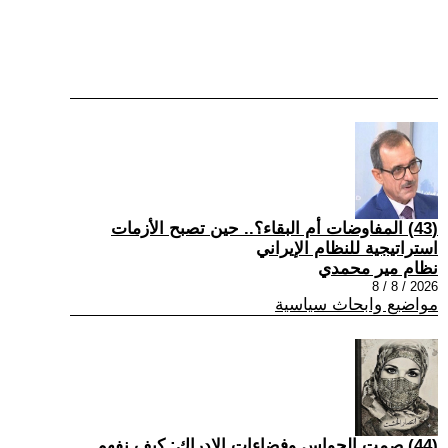
(43) المفاوضات أم البقاء؟.. حين تصبح الأزمات
استراتيجية للنظام الإيراني
نظام مير محمدي
2026 / 8 / 8
مواضيع وابحاث سياسية
(44) صمت الحواس وفضاءات الإدراك: كيف نفهم