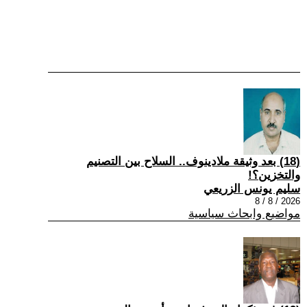
(18) بعد وثيقة ملادينوف.. السلاح بين التصنيم
والتخزين؟!
سليم يونس الزريعي
2026 / 8 / 8
مواضيع وابحاث سياسية