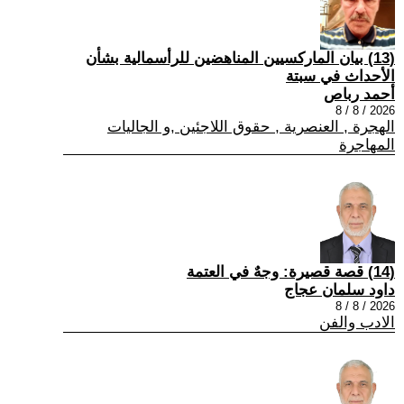
(13) بيان الماركسيين المناهضين للرأسمالية بشأن
الأحداث في سبتة
أحمد رباص
2026 / 8 / 8
الهجرة , العنصرية , حقوق اللاجئين ,و الجاليات
المهاجرة
(14) قصة قصيرة: وجهٌ في العتمة
داود سلمان عجاج
2026 / 8 / 8
الادب والفن