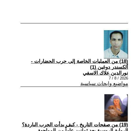
(18) من العمليات الخاصة إلى حرب الحضارات -
ألكسندر دوغين (1)
نورالدين علاك الاسفي
2026 / 8 / 7
مواضيع وابحاث سياسية
(19) من صفحات التاريخ - كيف بدأت الحرب الباردة؟
الرواية الروسية بعد ثمانين عاماً من المواجهة