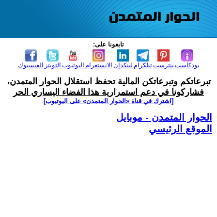
تابعونا على:
بودكاست
بنترست
تيلكرام
لينكدإن
الانستغرام
اليوتيوب
التويتر
الفيسبوك
تبرعاتكم وتبرعاتكن المالية تحفظ استقلال الحوار المتمدن،
فشاركونا في دعم استمرارية هذا الفضاء اليساري الحر
[اشترك في قناة ‫«الحوار المتمدن» على اليوتيوب]
الحوار المتمدن - موبايل
الموقع الرئيسي