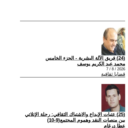
(24) فريق الآلة البشرية - الجزء الخامس
محمد عبد الكريم يوسف
2026 / 8 / 7
قضايا ثقافية
(25) عتبات الإبداع والاشتباك الثقافي: رحلة الإتلاتي
بين منصات النقد وهموم المجتمع(9-10)
عطا درغام