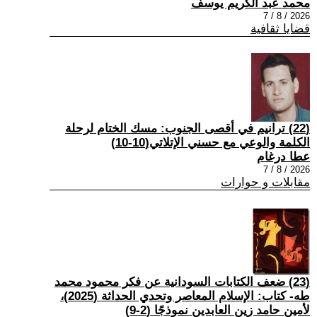
محمد عبد الكريم يوسف
2026 / 8 / 7
قضايا ثقافية
(22) ترانيم في أقصى الجنوب: مسك الختام لرحلة
الكلمة والوعي مع حسني الإتلاتي(10-10)
عطا درغام
2026 / 8 / 7
مقابلات و حوارات
(23) ضعف الكتابات السودانية عن فكر محمود محمد
طه- كتاب: الإسلام المعاصر وتحدي الحداثة (2025)،
لأمين حامد زين العابدين نموذجًا (2-9)