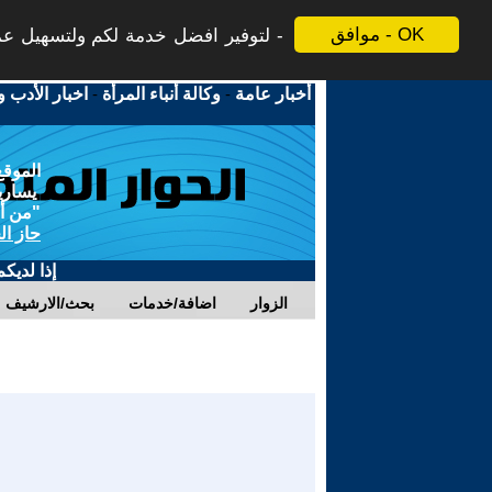
موافق - OK
لتوفير افضل خدمة لكم ولتسهيل عملي
أخبار عامة
-
وكالة أنباء المرأة
-
اخبار الأدب و
الموقع
يسارية
"من أج
حاز ال
إذا لديك
الزوار
اضافة/خدمات
بحث/الارشيف