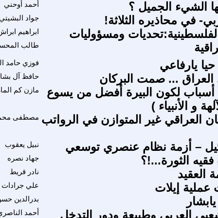
يّها الشيء الجميل ؟
أحمد أوحني
ربي- في محاذيره الثلاثة!
جواد البشيتي
لفلسطينية:تحديات ومسؤوليات
ابراهيم ابراش
اقية
طالب المحس
يا يارفاعي
فوزي حامد ال
 العراق ... صمت البركان
حافظ آل بشا
أسباب لكون البيرة أفضل من يسوع
مازن كم الماز
هة و الأنبياء )
ان العراقي غير المتوازن في الرواتب
مصطفى محمد
ئيل – أزمة نظام عنصري توسعي
نبيل يعقوب
قيه الثورة...!؟
جهاد نصره
 العقيد
نادر قريط
 عملية إيلات
علي جرادات
يابشار
بدرالدين حس
عبي العربي وطبيعة ودور التدخل
أحمد الناصري