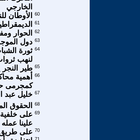
الخارجي
60
الأوطان للن
61
الديمقراطي
62
الحوار ومف
63
دول الموجة 
64
لنهب ثروات
65
طير النجر 
66
أهمية محاك
كمجرمى ح
67
خليل عبد ال
68
الحقوق الما
69
على خلفية 
علينا عمله 
70
على طريق 
71