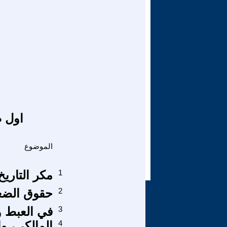
اول ص
الموضوع
1
مكر التاريخ
2
حقوق الضع
3
في العبط و
4
المالكي، و