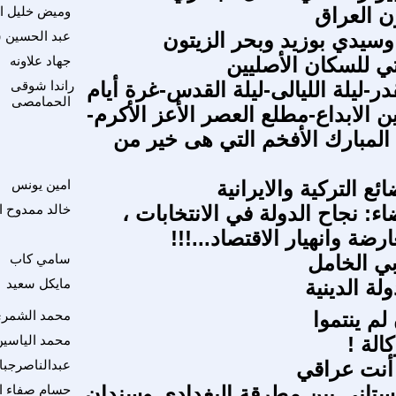
ون العراق
وميض خليل ا
وسيدي بوزيد وبحر الزيتون
عبد الحسين 
تي للسكان الأصليين
جهاد علاونه
در-ليلة الليالى-ليلة القدس-غرة أيام
راندا شوقى
الحمامصى
ن الابداع-مطلع العصر الأعز الأكرم-
 المبارك الأفخم التي هى خير من
ضائع التركية والايرانية
امين يونس
اء: نجاح الدولة في الانتخابات ،
خالد ممدوح ا
رضة وانهيار الاقتصاد...!!!
بي الخامل
سامي كاب
لة الدينية
مايكل سعيد
لم ينتموا
محمد الشمر
الة !
محمد الياسين
نت عراقي
عبدالناصرجبا
ستاني بين مطرقة البغدادي وسندان
حسام صفاء ا