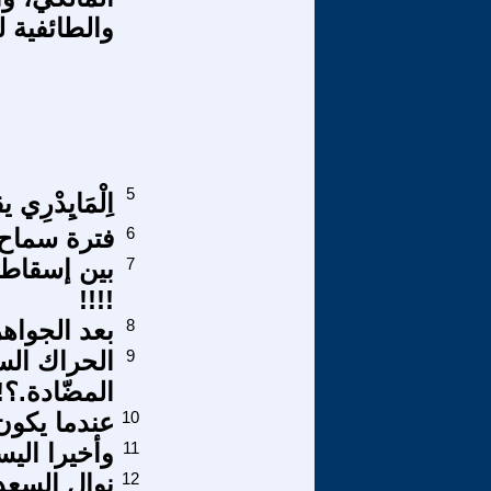
والطائفية ل
5
اِلْمَايِدْرِي 
6
فترة سماح 
7
بين إسقاط 
!!!!
8
بعد الجواهر
9
الحراك الس
المضّادة.؟!
10
عندما يكون
11
وأخيرا الي
12
نوال السعداوي