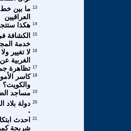
13
ما بين خط 
العراقيين
14
هكذا ستتج
15
الكشافة في
خدمة المج
16
لا تغيير ول
الغربية عن
17
تظاهرة جما
18
كاسر الأمو
والكويت؟
19
مساجد الض
20
دولة بلاد ا
-
21
احدث ابتكا
شريحة كمبي