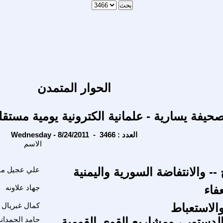
الحوار المتمدن
حيفة يسارية - علمانية الكترونية يومية مستقل
Wednesday - 8/24/2011 - العدد : 3466
الاسم
 -- والانتفاضة السورية واليمنية
علي عجيل من
فاء
جهاد علاونه
الاستعباط
كمال غبريال
الدستور ، ومشاريع القوى القومية
حامد الحمدان