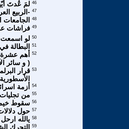
46
لمَ عُدتَ أ
47
-الربيع الع
48
الجامعات ا
49
فراشات عر
50
لو اسمعت ح
51
البطالة في
52
أهم عشرة 
( و سائر الآل
53
قرار البرلم
الأسطورية
54
أزمة اسرا
55
من تجليات ف
56
سقوط خيمة
57
حول دلالات
58
يالله ارحل 
59
التحرك الش