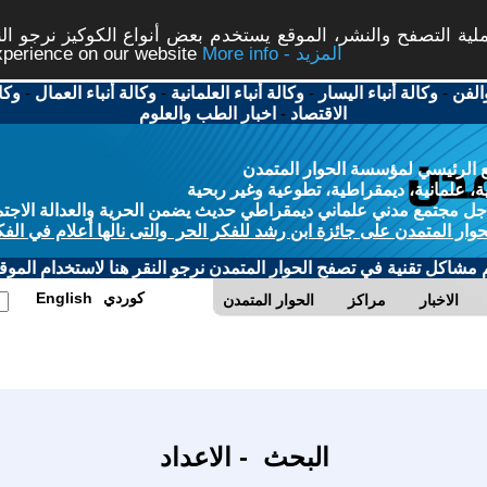
ة التصفح والنشر، الموقع يستخدم بعض أنواع الكوكيز نرجو النق
More info - المزيد
experience on our website
الفن
-
وكالة أنباء اليسار
-
وكالة أنباء العلمانية
-
وكالة أنباء العمال
-
وكا
الاقتصاد
-
اخبار الطب والعلوم
 الرئيسي لمؤسسة الحوار المتمدن
، علمانية، ديمقراطية، تطوعية وغير ربحية
ل مجتمع مدني علماني ديمقراطي حديث يضمن الحرية والعدالة الاجتم
حوار المتمدن على جائزة ابن رشد للفكر الحر والتى نالها أعلام في الفك
م مشاكل تقنية في تصفح الحوار المتمدن نرجو النقر هنا لاستخدام الموقع
كوردي
English
الاخبار
مراكز
الحوار المتمدن
البحث - الاعداد