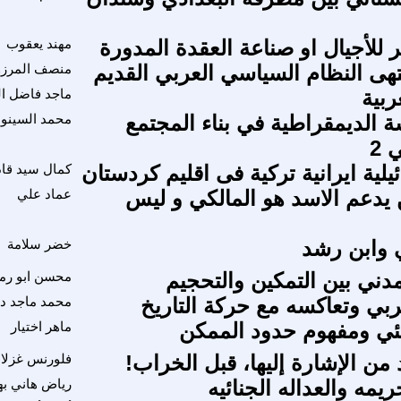
ر للأجيال او صناعة العقدة المدورة
مهند يعقوب
نتهى النظام السياسي العربي القديم
منصف المرز
ربية
ماجد فاضل ال
ة الديمقراطية في بناء المجتمع
محمد السينو
 2
لیة ایرانیة ترکیة فی اقلیم کردستان
كمال سيد قاد
 يدعم الاسد هو المالكي و ليس
عماد علي
ي وابن رشد
خضر سلامة
مدني بين التمكين والتحجيم
محسن ابو رم
ربي وتعاكسه مع حركة التاريخ
محمد ماجد دي
بيئي ومفهوم حدود الممكن
ماهر اختيار
من الإشارة إليها، قبل الخراب!
فلورنس غزلا
يمه والعداله الجنائيه
رياض هاني به