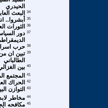
الحيدري
34
البعث العاب
35
أبشروا.. ا
36
الثورات الع
37
دور السياس
الديمقراطي
38
حرب اسرائی
39
تبين ان من
الطالباني
40
بين الغزال
41
المجتمع ال
42
الحراك الع
43
التوازن ال
44
مخاطر لابد 
45
مكافحه الجر