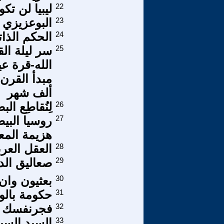
22
ليبيا لن تك
23
البوعزيزي 
24
الحكم الذا
25
سر ليلة الق
الله-قرة عي
مبدأ القرن
ألف شهر
26
لِنُقاطِع الب
27
روسيا البيض
هزيمة المعا
28
العقل العر
29
صعاليق الدو
30
بعثيون وان 
31
حكومة بالوك
32
فجرنفسك أ
33
السيد السي