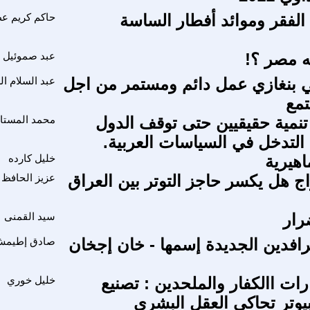
الفقر وموائد أفطار الساسة
حاكم كريم ع
ه مصر ؟!
عبد صموئيل 
 بنغازي عمل دائم ومستمر من اجل
عبد السلام ال
تمع
ا تنمية حقيقيين حتى توقف الدول
محمد المستا
 التدخل في السياسات العربية.
هيرية
خليل كارده
اج هل يكسر حاجز التوتر بين العراق
عزيز الحافظ
رار
سيد القمنى
لرافدين الجديدة إسمها - خان إجخان
صادق إطيم
رات االكفار والملحدين : تصنيع
خليل خوري
وتر تحاكي العقل البشري