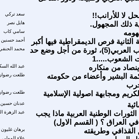
حل لا للأرانب!!
سعد تركي
ة ذلك المجهول.
هايل نصر
هومه
سامي كاب
الثانية فرص الديمقراطية فيها أكبر
أحمد حسنين 
ثورة الشباب العربي(5)، ثورة من أجل وضع حد
محمد الحنفي
 الشعوب.....1
ينصاد من منكاره
عبد الله الس
مة البشير وأعضاء من حكومته
طلعت رضوان
رب
كريم ومجابهة اصولية الإسلامية
طلعت رضوان
ئية
عدنان حسين 
الثورات الوطنية العربية ماذا يجب
عبد الزهرة ال
في العراق ؟ ( القسم الاول)
القذافي وطريقته
برهان غليون
علاء المولى