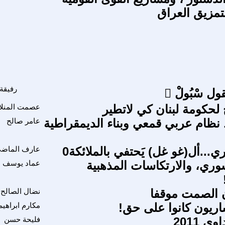
تمزيق العراق
رفيقة
يقول سْبُولْ 
لحكومة لبنان كي لاتطير
عصمت المنلا
نظام عربي قمعي وبناء الديمقراطية
عامر صالح
ي...أل(غو غل) يَحتفي بالملائكة0
عارف الماض
وري، والارتكاسات المذهبية
عماد يوسف
 الصمت موقفا
نضال الصالح
ساريون كانوا على حق!
مكارم ابراهيم
 2011
فليحة حسن